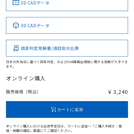
中国 RoHS
注意事項・凡例
2D CADデータ
中国 RoHS表
※1 ※2
3D CADデータ
Pb
Hg
Cd
Cr(VI)
該非判定見解書/項目別対比表
O
O
O
O
日本の外為法に基づく該非判定、およびEAR再輸出規制に関する見解が入手でき
ます。
"対応済み"や非含有の記載がされた商品であっても、流通
在庫等で未対応品が混在する可能性があります。
オンライン購入
非含有品が必要な際は、弊社営業部門もしくは販売店へお
問い合わせください。
¥ 3,240
販売価格（税込）
この製品のRoHS/REACH対応状況ページへ
カートに追加
オンライン購入における出荷予定日は、カートに追加～「ご購入手続き：価
格・納期の確認」画面にてご確認ください。