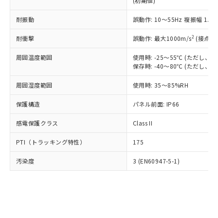
(初期値)
了承ください。
(PBDE) 1000ppm以下、フタル酸ビス(2-エチルヘキシ
○
一定数以上の在庫あり
ニル類) : 1000ppm、 PBDEs(ポリ臭化ジフェニルエーテ
当社は規制貨物を破棄する場合は、完
ル) (DEHP)(別名：DOP) 1000ppm以下、フタル酸ブチ
正式な納期状況および標準価格はお客
ル類) : 1000ppm、
ルベンジル（BBP） 1000ppm以下、フタル酸ジブチル
全に破砕するなど、違法に輸出されな
耐振動
DBP(フタル酸ジブチル) : 1000ppm、 DIBP(フタル酸ジ
誤動作: 10～55Hz 複振幅 1.
様のお取引先、またはお客様担当のオ
（DBP） 1000ppm以下、フタル酸ジイソブチル
イソブチル) : 1000ppm、 BBP(フタル酸ブチルベンジ
△
一定数には満たないが在庫あり
いよう必要な手段を講じます。
ムロン制御機器販売店・当社販売員に
(DIBP) 1000ppm以下
ル) : 1000ppm、
2
耐衝撃
誤動作: 最大1000m/s
(接点開
当社は貴社製品を、核兵器、ミサイ
但し、RoHS指令で産業用監視および制御機器に対する
DEHP(フタル酸ビス(2-エチルヘキシル)) : 1000ppm
ご相談ください。
適用除外項目は除く。
ル、化学兵器、生物兵器またはその他
－
在庫なし(最新の在庫状況につ
オムロン制御機器販売店や当社販売拠
フタル酸エステル類の４物質については閾値を超える意
周囲温度範囲
使用時: -25～55℃ (ただし
武器並びにこれらの製造装置等に一切
いては、お客様のお取引先、ま
図的な使用がないことを確認しています。
点は「
販売ネットワーク
」をご確認
保存時: -40～80℃ (ただし
※2 環境保護使用期限
使用いたしません。
たはお客様担当のオムロン制御
ください。
当社は、貴社製品を第三者に販売する
機器販売店・当社販売員にご確
在庫状況および標準価格結果を当社の
周囲湿度範囲
使用時: 35～85%RH
※2 対応予定月
「ｅ」：有害物質（10物質）のすべてが基
場合は、上記1、2および3の内容を当
認ください)
事前の承諾なく第三者に漏洩または開
準値以下であることを示します。
該第三者に通知します。また当社は、
示しないようお願いします。
保護構造
パネル前面: IP66
部品在庫の切り替え状況などにより、予定
「10」：通常の使用状況下において有害物
販売先および販売に係わる関係者が違
マイパーツ機能（部品リスト作成サー
空
受注生産機種、また在庫状況の
月が前後することがあります。
質が外部に漏えいし、環境に深刻な影響を
法に輸出するおそれがある場合は、取
感電保護クラス
Class II
ビス）をご利用いただくには、I-Web
白
情報を公開していない機種
及ぼさない年数を意味します。
り引きをいたしません。
メンバーズにご登録されている必要が
「－」：未確認です。当社販売部門へお問
PTI（トラッキング特性）
175
あります。
い合わせください。
お客様が当ウェブサイト上で当社にご
※3 非含有証明書ダウンロード
汚染度
3 (EN60947-5-1)
登録された部品リストについて、当社
および当社の共同利用者が、当社の製
下記の非含有証明書をダウンロードするこ
品・サービスに関するお客様との取
とができます。
合意する
キャンセル
引・商談に必要な範囲で利用すること
をご了承ください。
EU RoHS指令（10物質）の非含有証明書
※当社の共同利用者とは、
"個人情報