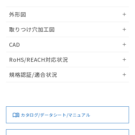
51物質の非含有証明書（当社基準）
の共同利用に関して"
の「1.共同利
※本証明書は発行日時点で非含有を証明す
用者の範囲」に記載されている法人を
外形図
るもので、過去に遡って非含有を証明する
指します。
ものではありません。
情報更新：2026/05/21
取りつけ穴加工図
また、RoHS指令のフタル酸エステル類４
物質の対応では、対応完了までの期間は出
情報更新：2026/05/21
荷製品に未対応品が混在することから備考
CAD
欄に対応日を記載しておりました。
既に当社にて対応品への在庫切替を完了
ログイン/会員登録いただくと、CADデータをダウンロー
RoHS/REACH対応状況
していることから、特段のことがない限
ドすることができます。
り、2022年1月12日より割愛しておりま
情報更新：2026/7/29
す。
規格認証/適合状況
ログイン/会員登録
EU RoHS
注意事項・凡例
A30NL-MMM-TGA-P002-GDについての規格認証/適合状況に
ついては、「カスタマーサポートセンタ お客様相談室」また
は貴社担当オムロン営業員または販売店にお問い合わせくだ
対応状況
対応予定月
※1
※2
さい。
ダウンロードデータをご利用いただく前に、以下を必ずお読
みください。
カタログ/データシート/マニュアル
対応済み
ソフトウェアの使用条件
お問い合わせ