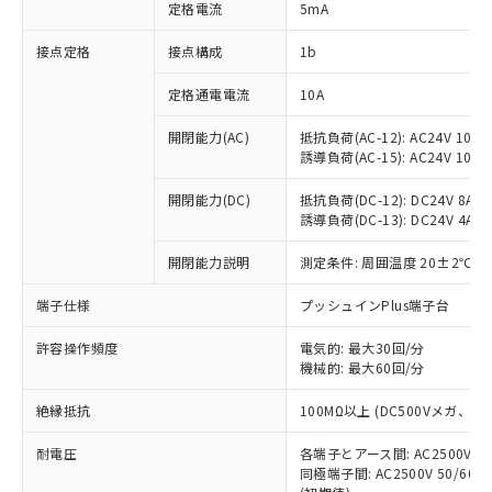
対応済み：EU RoHS指令（10物質）の
定格電流
5mA
非含有に対応した製品が提供可能な商品で
す。
接点定格
接点構成
1b
対応予定：EU RoHS指令（10物質）の非含
ご利用条件
有に対応した製品に切り替える予定のある
定格通電電流
10A
商品です。
開閉能力(AC)
抵抗負荷(AC-12): AC24V 10A/A
対応予定なし：EU RoHS指令（10物質）の
以下の条件をお読みいただき、同意のうえ
誘導負荷(AC-15): AC24V 10A/AC
非含有に非対応の商品で、対応品を出す予
ご利用ください。
定はありません。
開閉能力(DC)
抵抗負荷(DC-12): DC24V 8A/DC
調査・確認中：EU RoHS指令（10物質）の
本サービスは、当社制御機器事業取扱
誘導負荷(DC-13): DC24V 4A/DC
※1 中国RoHS○×表
非含有の対応状況を調査中または確認中の
商品の当社在庫状況および標準価格
商品です。
開閉能力説明
測定条件: 周囲温度 20±2℃、
(税抜)を提供させていただくもので
「○」：最大均質材料含有率が中国RoHSの
非該当品：ライセンス料など無形物で、有
す。
基準値以下であることを示します。
害物質有無と関係のない商品です。
端子仕様
プッシュインPlus端子台
当社制御機器事業取扱商品の中には、
「×」：最大均質材料含有率が中国RoHSの
仕入先様の事情により、非含有部品として
本サービスの対象外となる商品もある
基準値を超えていることを示します。
いたものが、含有品と判明した場合などや
許容操作頻度
電気的: 最大30回/分
当社は、これら貴社製品のうち、外国
ことをご了承ください。
「－」：未確認です。当社販売部門へお問
機械的: 最大60回/分
むを得ず変更することがあります。
為替および外国貿易法に定める商品
在庫状況および標準価格照会結果は、
い合わせください。
（以下｢規制貨物等」という）を輸出
記載している更新日時点での社内デー
絶縁抵抗
100MΩ以上 (DC500Vメガ、
*EU RoHS指令（10物質）：
または国外への提供する場合は、日本
記
タに基づき作成されるものであり、閲
説明
鉛(Pb) 1000ppm以下、 水銀(Hg) 1000ppm以下、 カド
*中国RoHS10物質の基準値 (GB/T26572)：
国政府の輸出許可(または役務取引許
号
覧された時点での実際の在庫および標
ミウム(Cd) 100ppm以下、
耐電圧
Pb(鉛) :1000ppm、 Hg(水銀) : 1000ppm、 Cd(カドミウ
各端子とアース間: AC2500V 50/
可)を取得するなどの必要な手続きを
六価クロム(Cr(Ⅵ)) 1000ppm以下、ポリ臭化ビフェニル
ム) : 100ppm、
準価格とは異なる場合があることをご
同極端子間: AC2500V 50/60
類(PBB) 1000ppm以下、ポリ臭化ジフェニルエーテル類
Cr(Ⅵ)(六価クロム) : 1000ppm、 PBBs(ポリ臭化ビフェ
とります。