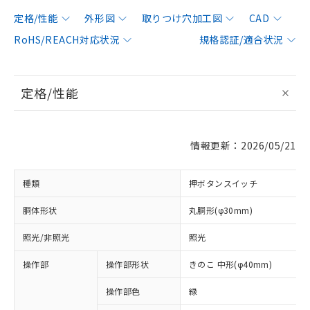
定格/性能
外形図
取りつけ穴加工図
CAD
RoHS/REACH対応状況
規格認証/適合状況
定格/性能
情報更新：2026/05/21
種類
押ボタンスイッチ
胴体形状
丸胴形(φ30mm)
照光/非照光
照光
操作部
操作部形状
きのこ 中形(φ40mm)
操作部色
緑