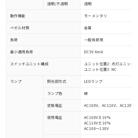
透明/不透明
透明
動作機能
モーメンタリ
ベゼル材質
金属
負荷
一般負荷用
最小適用負荷
DC5V 6mA
スイッチユニット構成
ユニット位置2: 点灯ユニット
ユニット位置3: NC
ランプ
照光部方式
LEDランプ
ランプ色
緑
定格電圧
AC100V、AC110V、AC120V
使用電圧
AC100V±10%
AC110V±10%
※1 対応状況
AC100～130V