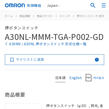
制御機器
Japan
ホーム
>
商品情報
>
商品カテゴリ
>
スイッチ
>
押ボタンスイッチ/表示灯
押ボタンスイッチ
A30NL-MMM-TGA-P002-GD
A30NN / A30NL 押ボタンスイッチ 形式仕様一覧
マイリストに追加
日本語
English
PDF出力
商品概要
押ボタンスイッチ（φ30）, 照光, 金