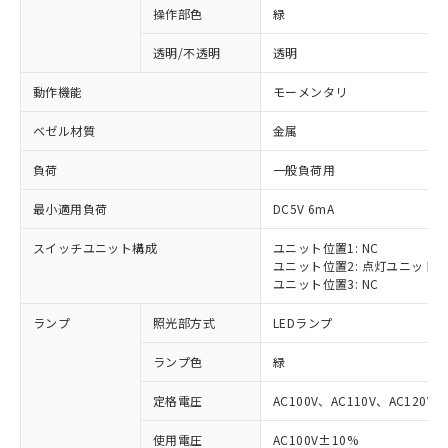
操作部色
緑
透明/不透明
透明
動作機能
モーメンタリ
ベゼル材質
金属
負荷
一般負荷用
最小適用負荷
DC5V 6mA
スイッチユニット構成
ユニット位置1: NC
ユニット位置2: 点灯ユニット
ユニット位置3: NC
ランプ
照光部方式
LEDランプ
ランプ色
緑
定格電圧
AC100V、AC110V、AC120V
※1 対応状況
使用電圧
AC100V±10%