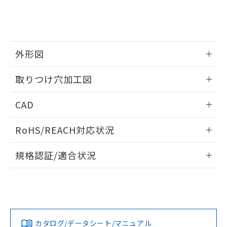
をご了承ください。
EU RoHS指令（10物質）の非含有証明書
※当社の共同利用者とは、
"個人情報
51物質の非含有証明書（当社基準）
の共同利用に関して"
の「1.共同利
※本証明書は発行日時点で非含有を証明す
用者の範囲」に記載されている法人を
るもので、過去に遡って非含有を証明する
指します。
ものではありません。
外形図
また、RoHS指令のフタル酸エステル類４
情報更新：2026/05/21
物質の対応では、対応完了までの期間は出
取りつけ穴加工図
荷製品に未対応品が混在することから備考
欄に対応日を記載しておりました。
情報更新：2026/05/21
CAD
既に当社にて対応品への在庫切替を完了
していることから、特段のことがない限
ログイン/会員登録いただくと、CADデータをダウンロー
り、2022年1月12日より割愛しておりま
RoHS/REACH対応状況
ドすることができます。
す。
情報更新：2026/7/29
規格認証/適合状況
ログイン/会員登録
EU RoHS
注意事項・凡例
A30NL-MMM-TGA-G202-GDについての規格認証/適合状況に
ついては、「カスタマーサポートセンタ お客様相談室」また
は貴社担当オムロン営業員または販売店にお問い合わせくだ
対応状況
対応予定月
※1
※2
さい。
ダウンロードデータをご利用いただく前に、以下を必ずお読
みください。
カタログ/データシート/マニュアル
対応済み