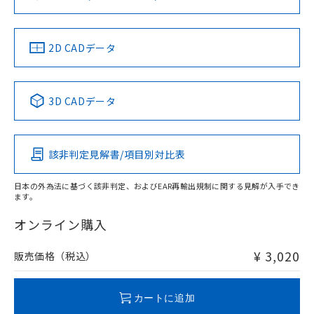
ソフトウェアの使用条件
お問い合わせ
中国 RoHS
注意事項・凡例
2D CADデータ
中国 RoHS表
※1 ※2
3D CADデータ
Pb
Hg
Cd
Cr(VI)
該非判定見解書/項目別対比表
O
O
O
O
日本の外為法に基づく該非判定、およびEAR再輸出規制に関する見解が入手でき
ます。
"対応済み"や非含有の記載がされた商品であっても、流通
在庫等で未対応品が混在する可能性があります。
オンライン購入
非含有品が必要な際は、弊社営業部門もしくは販売店へお
問い合わせください。
¥ 3,020
販売価格（税込）
この製品のRoHS/REACH対応状況ページへ
カートに追加