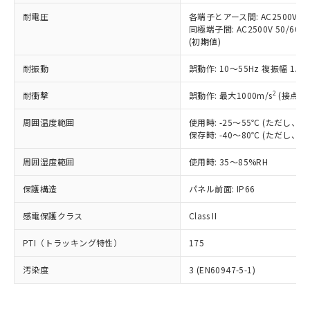
可)を取得するなどの必要な手続きを
六価クロム(Cr(Ⅵ)) 1000ppm以下、ポリ臭化ビフェニル
ム) : 100ppm、
準価格とは異なる場合があることをご
類(PBB) 1000ppm以下、ポリ臭化ジフェニルエーテル類
耐電圧
各端子とアース間: AC2500V 50/
Cr(Ⅵ)(六価クロム) : 1000ppm、 PBBs(ポリ臭化ビフェ
とります。
了承ください。
(PBDE) 1000ppm以下、フタル酸ビス(2-エチルヘキシ
○
一定数以上の在庫あり
ニル類) : 1000ppm、 PBDEs(ポリ臭化ジフェニルエーテ
同極端子間: AC2500V 50/60
当社は規制貨物を破棄する場合は、完
ル) (DEHP)(別名：DOP) 1000ppm以下、フタル酸ブチ
正式な納期状況および標準価格はお客
ル類) : 1000ppm、
(初期値)
ルベンジル（BBP） 1000ppm以下、フタル酸ジブチル
全に破砕するなど、違法に輸出されな
DBP(フタル酸ジブチル) : 1000ppm、 DIBP(フタル酸ジ
様のお取引先、またはお客様担当のオ
（DBP） 1000ppm以下、フタル酸ジイソブチル
イソブチル) : 1000ppm、 BBP(フタル酸ブチルベンジ
△
一定数には満たないが在庫あり
いよう必要な手段を講じます。
ムロン制御機器販売店・当社販売員に
(DIBP) 1000ppm以下
耐振動
誤動作: 10～55Hz 複振幅 1.
ル) : 1000ppm、
当社は貴社製品を、核兵器、ミサイ
但し、RoHS指令で産業用監視および制御機器に対する
DEHP(フタル酸ビス(2-エチルヘキシル)) : 1000ppm
ご相談ください。
適用除外項目は除く。
ル、化学兵器、生物兵器またはその他
－
在庫なし(最新の在庫状況につ
2
オムロン制御機器販売店や当社販売拠
耐衝撃
誤動作: 最大1000m/s
(接点開
フタル酸エステル類の４物質については閾値を超える意
武器並びにこれらの製造装置等に一切
いては、お客様のお取引先、ま
図的な使用がないことを確認しています。
点は「
販売ネットワーク
」をご確認
※2 環境保護使用期限
使用いたしません。
たはお客様担当のオムロン制御
周囲温度範囲
使用時: -25～55℃ (ただし
ください。
当社は、貴社製品を第三者に販売する
保存時: -40～80℃ (ただし
機器販売店・当社販売員にご確
在庫状況および標準価格結果を当社の
※2 対応予定月
「ｅ」：有害物質（10物質）のすべてが基
場合は、上記1、2および3の内容を当
認ください)
事前の承諾なく第三者に漏洩または開
準値以下であることを示します。
周囲湿度範囲
使用時: 35～85%RH
該第三者に通知します。また当社は、
示しないようお願いします。
部品在庫の切り替え状況などにより、予定
「10」：通常の使用状況下において有害物
販売先および販売に係わる関係者が違
マイパーツ機能（部品リスト作成サー
空
受注生産機種、また在庫状況の
保護構造
パネル前面: IP66
月が前後することがあります。
質が外部に漏えいし、環境に深刻な影響を
法に輸出するおそれがある場合は、取
ビス）をご利用いただくには、I-Web
白
情報を公開していない機種
及ぼさない年数を意味します。
り引きをいたしません。
メンバーズにご登録されている必要が
感電保護クラス
Class II
「－」：未確認です。当社販売部門へお問
あります。
い合わせください。
お客様が当ウェブサイト上で当社にご
PTI（トラッキング特性）
175
※3 非含有証明書ダウンロード
登録された部品リストについて、当社
および当社の共同利用者が、当社の製
汚染度
3 (EN60947-5-1)
下記の非含有証明書をダウンロードするこ
品・サービスに関するお客様との取
とができます。
合意する
キャンセル
引・商談に必要な範囲で利用すること