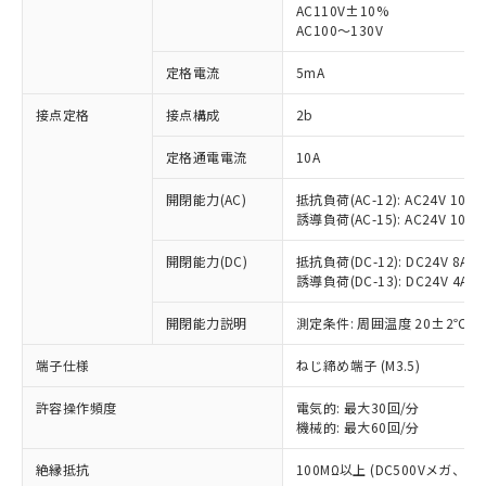
AC110V±10%
AC100～130V
対応済み：EU RoHS指令（10物質）の
非含有に対応した製品が提供可能な商品で
定格電流
5mA
す。
対応予定：EU RoHS指令（10物質）の非含
接点定格
接点構成
2b
ご利用条件
有に対応した製品に切り替える予定のある
商品です。
定格通電電流
10A
対応予定なし：EU RoHS指令（10物質）の
以下の条件をお読みいただき、同意のうえ
非含有に非対応の商品で、対応品を出す予
開閉能力(AC)
抵抗負荷(AC-12): AC24V 10A/A
ご利用ください。
定はありません。
誘導負荷(AC-15): AC24V 10A/AC
調査・確認中：EU RoHS指令（10物質）の
本サービスは、当社制御機器事業取扱
※1 中国RoHS○×表
非含有の対応状況を調査中または確認中の
開閉能力(DC)
抵抗負荷(DC-12): DC24V 8A/DC
商品の当社在庫状況および標準価格
誘導負荷(DC-13): DC24V 4A/DC
商品です。
(税抜)を提供させていただくもので
「○」：最大均質材料含有率が中国RoHSの
非該当品：ライセンス料など無形物で、有
す。
開閉能力説明
測定条件: 周囲温度 20±2℃、
基準値以下であることを示します。
害物質有無と関係のない商品です。
当社制御機器事業取扱商品の中には、
「×」：最大均質材料含有率が中国RoHSの
仕入先様の事情により、非含有部品として
本サービスの対象外となる商品もある
端子仕様
ねじ締め端子 (M3.5)
基準値を超えていることを示します。
いたものが、含有品と判明した場合などや
当社は、これら貴社製品のうち、外国
ことをご了承ください。
「－」：未確認です。当社販売部門へお問
むを得ず変更することがあります。
為替および外国貿易法に定める商品
在庫状況および標準価格照会結果は、
許容操作頻度
電気的: 最大30回/分
い合わせください。
（以下｢規制貨物等」という）を輸出
機械的: 最大60回/分
記載している更新日時点での社内デー
*EU RoHS指令（10物質）：
または国外への提供する場合は、日本
記
タに基づき作成されるものであり、閲
説明
鉛(Pb) 1000ppm以下、 水銀(Hg) 1000ppm以下、 カド
*中国RoHS10物質の基準値 (GB/T26572)：
国政府の輸出許可(または役務取引許
絶縁抵抗
100MΩ以上 (DC500Vメガ、
号
覧された時点での実際の在庫および標
ミウム(Cd) 100ppm以下、
Pb(鉛) :1000ppm、 Hg(水銀) : 1000ppm、 Cd(カドミウ