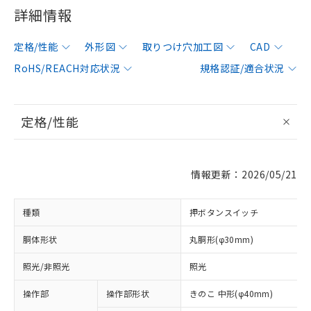
詳細情報
定格/性能
外形図
取りつけ穴加工図
CAD
RoHS/REACH対応状況
規格認証/適合状況
定格/性能
情報更新：2026/05/21
種類
押ボタンスイッチ
胴体形状
丸胴形(φ30mm)
照光/非照光
照光
操作部
操作部形状
きのこ 中形(φ40mm)