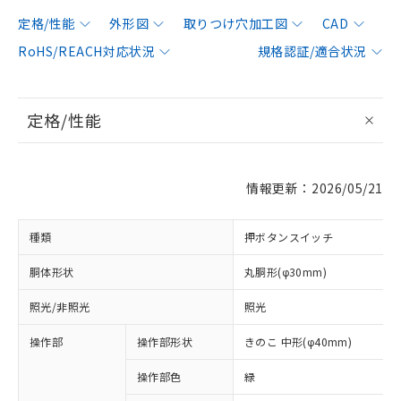
定格/性能
外形図
取りつけ穴加工図
CAD
RoHS/REACH対応状況
規格認証/適合状況
定格/性能
情報更新：2026/05/21
種類
押ボタンスイッチ
胴体形状
丸胴形(φ30mm)
照光/非照光
照光
操作部
操作部形状
きのこ 中形(φ40mm)
操作部色
緑