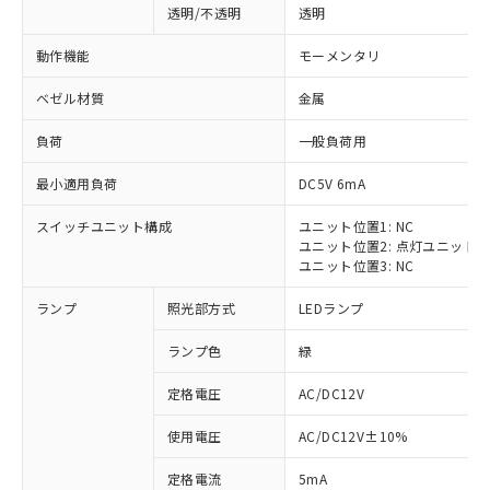
透明/不透明
透明
動作機能
モーメンタリ
ベゼル材質
金属
負荷
一般負荷用
最小適用負荷
DC5V 6mA
スイッチユニット構成
ユニット位置1: NC
ユニット位置2: 点灯ユニット
ユニット位置3: NC
ランプ
照光部方式
LEDランプ
ランプ色
緑
定格電圧
AC/DC12V
※1 対応状況
使用電圧
AC/DC12V±10%
定格電流
5mA
対応済み：EU RoHS指令（10物質）の