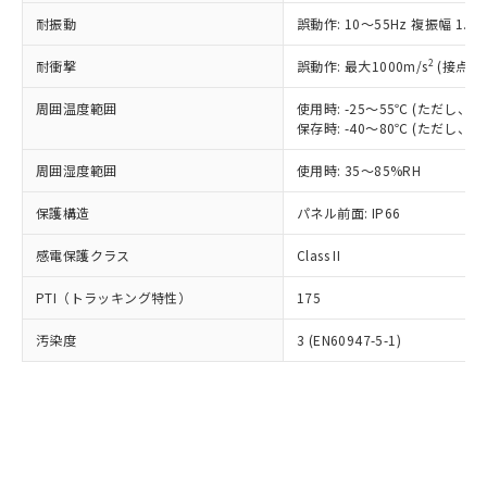
○
一定数以上の在庫あり
ニル類) : 1000ppm、 PBDEs(ポリ臭化ジフェニルエーテ
当社は規制貨物を破棄する場合は、完
ル) (DEHP)(別名：DOP) 1000ppm以下、フタル酸ブチ
正式な納期状況および標準価格はお客
ル類) : 1000ppm、
耐振動
誤動作: 10～55Hz 複振幅 1.
ルベンジル（BBP） 1000ppm以下、フタル酸ジブチル
全に破砕するなど、違法に輸出されな
DBP(フタル酸ジブチル) : 1000ppm、 DIBP(フタル酸ジ
様のお取引先、またはお客様担当のオ
（DBP） 1000ppm以下、フタル酸ジイソブチル
イソブチル) : 1000ppm、 BBP(フタル酸ブチルベンジ
△
一定数には満たないが在庫あり
いよう必要な手段を講じます。
ムロン制御機器販売店・当社販売員に
(DIBP) 1000ppm以下
2
耐衝撃
ル) : 1000ppm、
誤動作: 最大1000m/s
(接点開
当社は貴社製品を、核兵器、ミサイ
但し、RoHS指令で産業用監視および制御機器に対する
DEHP(フタル酸ビス(2-エチルヘキシル)) : 1000ppm
ご相談ください。
適用除外項目は除く。
ル、化学兵器、生物兵器またはその他
－
在庫なし(最新の在庫状況につ
オムロン制御機器販売店や当社販売拠
周囲温度範囲
使用時: -25～55℃ (ただし
フタル酸エステル類の４物質については閾値を超える意
武器並びにこれらの製造装置等に一切
いては、お客様のお取引先、ま
図的な使用がないことを確認しています。
保存時: -40～80℃ (ただし
点は「
販売ネットワーク
」をご確認
※2 環境保護使用期限
使用いたしません。
たはお客様担当のオムロン制御
ください。
当社は、貴社製品を第三者に販売する
周囲湿度範囲
使用時: 35～85%RH
機器販売店・当社販売員にご確
在庫状況および標準価格結果を当社の
※2 対応予定月
「ｅ」：有害物質（10物質）のすべてが基
場合は、上記1、2および3の内容を当
認ください)
事前の承諾なく第三者に漏洩または開
準値以下であることを示します。
保護構造
パネル前面: IP66
該第三者に通知します。また当社は、
示しないようお願いします。
部品在庫の切り替え状況などにより、予定
「10」：通常の使用状況下において有害物
販売先および販売に係わる関係者が違
マイパーツ機能（部品リスト作成サー
空
受注生産機種、また在庫状況の
感電保護クラス
Class II
月が前後することがあります。
質が外部に漏えいし、環境に深刻な影響を
法に輸出するおそれがある場合は、取
ビス）をご利用いただくには、I-Web
白
情報を公開していない機種
及ぼさない年数を意味します。
り引きをいたしません。
メンバーズにご登録されている必要が
PTI（トラッキング特性）
175
「－」：未確認です。当社販売部門へお問
あります。
い合わせください。
お客様が当ウェブサイト上で当社にご
汚染度
3 (EN60947-5-1)
※3 非含有証明書ダウンロード
登録された部品リストについて、当社
および当社の共同利用者が、当社の製
下記の非含有証明書をダウンロードするこ
品・サービスに関するお客様との取
とができます。
合意する
キャンセル
引・商談に必要な範囲で利用すること
をご了承ください。
EU RoHS指令（10物質）の非含有証明書
※当社の共同利用者とは、
"個人情報