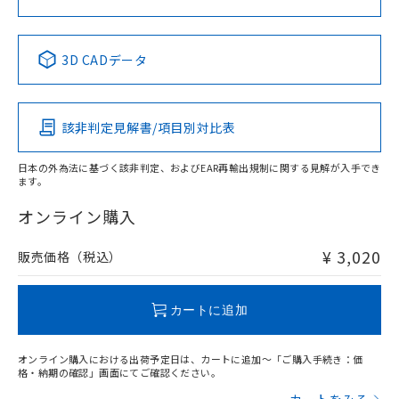
中国 RoHS表
※1 ※2
3D CADデータ
Pb
Hg
Cd
Cr(VI)
該非判定見解書/項目別対比表
X
O
O
O
日本の外為法に基づく該非判定、およびEAR再輸出規制に関する見解が入手でき
ます。
"対応済み"や非含有の記載がされた商品であっても、流通
在庫等で未対応品が混在する可能性があります。
オンライン購入
非含有品が必要な際は、弊社営業部門もしくは販売店へお
問い合わせください。
¥ 3,020
販売価格（税込）
この製品のRoHS/REACH対応状況ページへ
カートに追加
オンライン購入における出荷予定日は、カートに追加～「ご購入手続き：価
格・納期の確認」画面にてご確認ください。