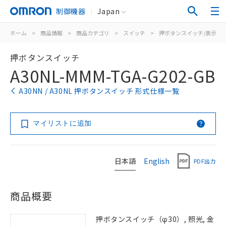
制御機器
Japan
ホーム
>
商品情報
>
商品カテゴリ
>
スイッチ
>
押ボタンスイッチ/表示灯
押ボタンスイッチ
A30NL-MMM-TGA-G202-GB
A30NN / A30NL 押ボタンスイッチ 形式仕様一覧
マイリストに追加
日本語
English
PDF出力
商品概要
押ボタンスイッチ（φ30）, 照光, 金