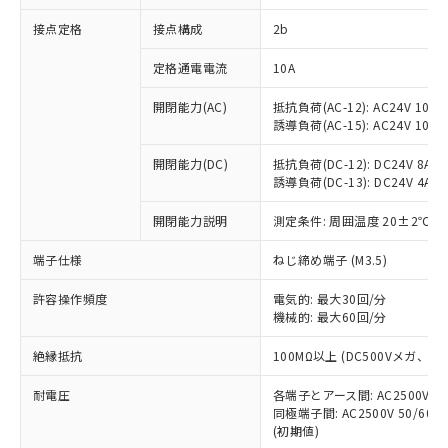
非含有に対応した製品が提供可能な商品で
接点定格
接点構成
2b
す。
対応予定：EU RoHS指令（10物質）の非含
ご利用条件
定格通電電流
10A
有に対応した製品に切り替える予定のある
商品です。
開閉能力(AC)
抵抗負荷(AC-12): AC24V 10A/A
対応予定なし：EU RoHS指令（10物質）の
誘導負荷(AC-15): AC24V 10A/AC
以下の条件をお読みいただき、同意のうえ
非含有に非対応の商品で、対応品を出す予
ご利用ください。
定はありません。
開閉能力(DC)
抵抗負荷(DC-12): DC24V 8A/DC
調査・確認中：EU RoHS指令（10物質）の
誘導負荷(DC-13): DC24V 4A/DC
本サービスは、当社制御機器事業取扱
※1 中国RoHS○×表
非含有の対応状況を調査中または確認中の
商品の当社在庫状況および標準価格
開閉能力説明
測定条件: 周囲温度 20±2℃、
商品です。
(税抜)を提供させていただくもので
「○」：最大均質材料含有率が中国RoHSの
非該当品：ライセンス料など無形物で、有
す。
端子仕様
ねじ締め端子 (M3.5)
基準値以下であることを示します。
害物質有無と関係のない商品です。
当社制御機器事業取扱商品の中には、
「×」：最大均質材料含有率が中国RoHSの
仕入先様の事情により、非含有部品として
本サービスの対象外となる商品もある
許容操作頻度
電気的: 最大30回/分
基準値を超えていることを示します。
いたものが、含有品と判明した場合などや
当社は、これら貴社製品のうち、外国
ことをご了承ください。
機械的: 最大60回/分
「－」：未確認です。当社販売部門へお問
むを得ず変更することがあります。
為替および外国貿易法に定める商品
在庫状況および標準価格照会結果は、
い合わせください。
（以下｢規制貨物等」という）を輸出
絶縁抵抗
100MΩ以上 (DC500Vメガ、
記載している更新日時点での社内デー
*EU RoHS指令（10物質）：
または国外への提供する場合は、日本
記
タに基づき作成されるものであり、閲
説明
鉛(Pb) 1000ppm以下、 水銀(Hg) 1000ppm以下、 カド
*中国RoHS10物質の基準値 (GB/T26572)：
国政府の輸出許可(または役務取引許
耐電圧
各端子とアース間: AC2500V 50/
号
覧された時点での実際の在庫および標
ミウム(Cd) 100ppm以下、
Pb(鉛) :1000ppm、 Hg(水銀) : 1000ppm、 Cd(カドミウ
同極端子間: AC2500V 50/60
可)を取得するなどの必要な手続きを
六価クロム(Cr(Ⅵ)) 1000ppm以下、ポリ臭化ビフェニル
ム) : 100ppm、
準価格とは異なる場合があることをご
類(PBB) 1000ppm以下、ポリ臭化ジフェニルエーテル類
(初期値)
Cr(Ⅵ)(六価クロム) : 1000ppm、 PBBs(ポリ臭化ビフェ
とります。
了承ください。
(PBDE) 1000ppm以下、フタル酸ビス(2-エチルヘキシ