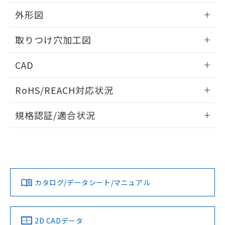
51物質の非含有証明書（当社基準）
の共同利用に関して"
の「1.共同利
※本証明書は発行日時点で非含有を証明す
外形図
用者の範囲」に記載されている法人を
るもので、過去に遡って非含有を証明する
指します。
ものではありません。
情報更新：2026/05/21
取りつけ穴加工図
また、RoHS指令のフタル酸エステル類４
物質の対応では、対応完了までの期間は出
情報更新：2026/05/21
CAD
荷製品に未対応品が混在することから備考
欄に対応日を記載しておりました。
ログイン/会員登録いただくと、CADデータをダウンロー
既に当社にて対応品への在庫切替を完了
RoHS/REACH対応状況
ドすることができます。
していることから、特段のことがない限
り、2022年1月12日より割愛しておりま
情報更新：2026/7/29
規格認証/適合状況
す。
ログイン/会員登録
EU RoHS
注意事項・凡例
A30NL-MMM-TGA-G202-GBについての規格認証/適合状況に
ついては、「カスタマーサポートセンタ お客様相談室」また
は貴社担当オムロン営業員または販売店にお問い合わせくだ
対応状況
対応予定月
※1
※2
さい。
ダウンロードデータをご利用いただく前に、以下を必ずお読
みください。
カタログ/データシート/マニュアル
対応済み
ソフトウェアの使用条件
お問い合わせ
中国 RoHS
注意事項・凡例
2D CADデータ