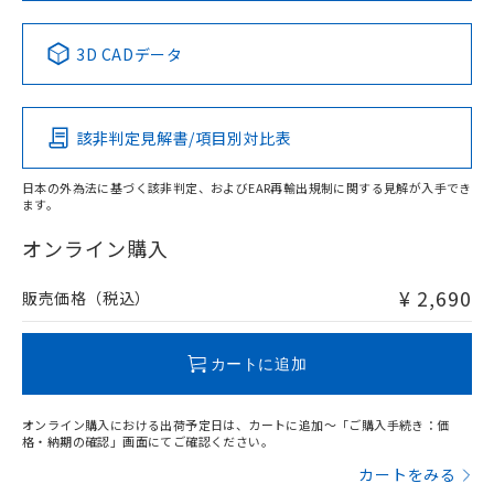
中国 RoHS表
※1 ※2
3D CADデータ
Pb
Hg
Cd
Cr(VI)
該非判定見解書/項目別対比表
X
O
O
O
日本の外為法に基づく該非判定、およびEAR再輸出規制に関する見解が入手でき
ます。
"対応済み"や非含有の記載がされた商品であっても、流通
在庫等で未対応品が混在する可能性があります。
オンライン購入
非含有品が必要な際は、弊社営業部門もしくは販売店へお
問い合わせください。
¥ 2,690
販売価格（税込）
この製品のRoHS/REACH対応状況ページへ
カートに追加
オンライン購入における出荷予定日は、カートに追加～「ご購入手続き：価
格・納期の確認」画面にてご確認ください。
カートをみる