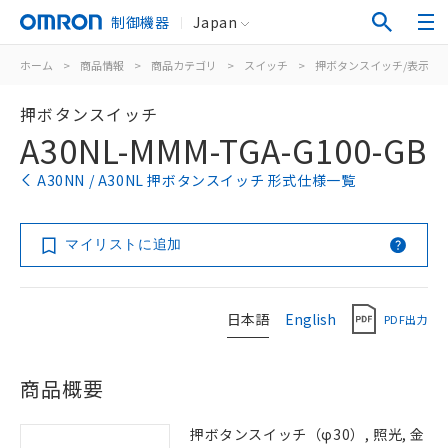
制御機器
Japan
ホーム
>
商品情報
>
商品カテゴリ
>
スイッチ
>
押ボタンスイッチ/表示灯
押ボタンスイッチ
A30NL-MMM-TGA-G100-GB
A30NN / A30NL 押ボタンスイッチ 形式仕様一覧
マイリストに追加
日本語
English
PDF出力
商品概要
押ボタンスイッチ（φ30）, 照光, 金