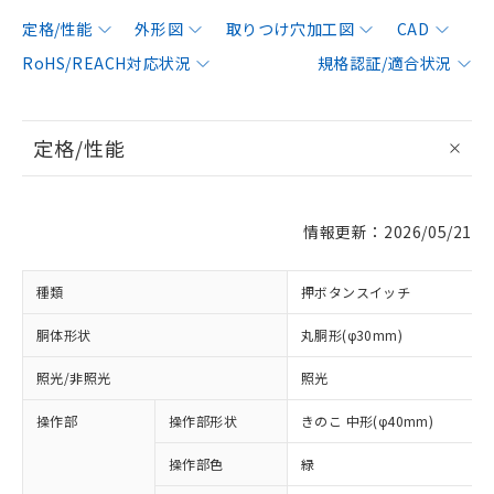
定格/性能
外形図
取りつけ穴加工図
CAD
RoHS/REACH対応状況
規格認証/適合状況
定格/性能
情報更新：2026/05/21
種類
押ボタンスイッチ
胴体形状
丸胴形(φ30mm)
照光/非照光
照光
操作部
操作部形状
きのこ 中形(φ40mm)
操作部色
緑