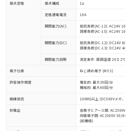
非含有に対応した製品が提供可能な商品で
接点定格
接点構成
1a
す。
対応予定：EU RoHS指令（10物質）の非含
定格通電電流
10A
ご利用条件
有に対応した製品に切り替える予定のある
商品です。
開閉能力(AC)
抵抗負荷(AC-12): AC24V 10A/A
誘導負荷(AC-15): AC24V 10A/AC
対応予定なし：EU RoHS指令（10物質）の
以下の条件をお読みいただき、同意のうえ
非含有に非対応の商品で、対応品を出す予
ご利用ください。
開閉能力(DC)
抵抗負荷(DC-12): DC24V 8A/DC
定はありません。
誘導負荷(DC-13): DC24V 4A/DC
調査・確認中：EU RoHS指令（10物質）の
本サービスは、当社制御機器事業取扱
※1 中国RoHS○×表
非含有の対応状況を調査中または確認中の
商品の当社在庫状況および標準価格
開閉能力説明
測定条件: 周囲温度 20±2℃、
商品です。
(税抜)を提供させていただくもので
「○」：最大均質材料含有率が中国RoHSの
非該当品：ライセンス料など無形物で、有
端子仕様
ねじ締め端子 (M3.5)
す。
基準値以下であることを示します。
害物質有無と関係のない商品です。
当社制御機器事業取扱商品の中には、
「×」：最大均質材料含有率が中国RoHSの
仕入先様の事情により、非含有部品として
許容操作頻度
電気的: 最大30回/分
本サービスの対象外となる商品もある
基準値を超えていることを示します。
いたものが、含有品と判明した場合などや
機械的: 最大60回/分
当社は、これら貴社製品のうち、外国
ことをご了承ください。
「－」：未確認です。当社販売部門へお問
むを得ず変更することがあります。
為替および外国貿易法に定める商品
在庫状況および標準価格照会結果は、
い合わせください。
絶縁抵抗
100MΩ以上 (DC500Vメガ、
（以下｢規制貨物等」という）を輸出
記載している更新日時点での社内デー
*EU RoHS指令（10物質）：
または国外への提供する場合は、日本
記
タに基づき作成されるものであり、閲
説明
耐電圧
鉛(Pb) 1000ppm以下、 水銀(Hg) 1000ppm以下、 カド
各端子とアース間: AC2500V 50/
*中国RoHS10物質の基準値 (GB/T26572)：
国政府の輸出許可(または役務取引許
号
覧された時点での実際の在庫および標
ミウム(Cd) 100ppm以下、
Pb(鉛) :1000ppm、 Hg(水銀) : 1000ppm、 Cd(カドミウ
同極端子間: AC2500V 50/60
可)を取得するなどの必要な手続きを
六価クロム(Cr(Ⅵ)) 1000ppm以下、ポリ臭化ビフェニル
ム) : 100ppm、
準価格とは異なる場合があることをご
(初期値)
類(PBB) 1000ppm以下、ポリ臭化ジフェニルエーテル類
Cr(Ⅵ)(六価クロム) : 1000ppm、 PBBs(ポリ臭化ビフェ
とります。
了承ください。
(PBDE) 1000ppm以下、フタル酸ビス(2-エチルヘキシ
○
一定数以上の在庫あり
ニル類) : 1000ppm、 PBDEs(ポリ臭化ジフェニルエーテ