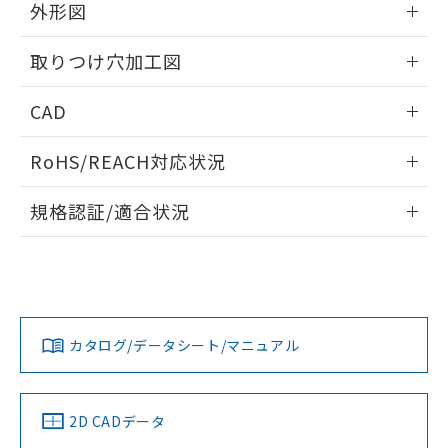
の共同利用に関して"
の「1.共同利
外形図
※本証明書は発行日時点で非含有を証明す
用者の範囲」に記載されている法人を
るもので、過去に遡って非含有を証明する
指します。
情報更新：2026/05/21
ものではありません。
取りつけ穴加工図
また、RoHS指令のフタル酸エステル類４
物質の対応では、対応完了までの期間は出
情報更新：2026/05/21
CAD
荷製品に未対応品が混在することから備考
欄に対応日を記載しておりました。
ログイン/会員登録いただくと、CADデータをダウンロー
RoHS/REACH対応状況
既に当社にて対応品への在庫切替を完了
ドすることができます。
していることから、特段のことがない限
情報更新：2026/7/29
り、2022年1月12日より割愛しておりま
規格認証/適合状況
す。
ログイン/会員登録
EU RoHS
注意事項・凡例
A30NL-MMM-TGA-G100-GBについての規格認証/適合状況に
ついては、「カスタマーサポートセンタ お客様相談室」また
は貴社担当オムロン営業員または販売店にお問い合わせくだ
対応状況
対応予定月
※1
※2
さい。
ダウンロードデータをご利用いただく前に、以下を必ずお読
みください。
カタログ/データシート/マニュアル
対応済み
ソフトウェアの使用条件
お問い合わせ
中国 RoHS
注意事項・凡例
2D CADデータ