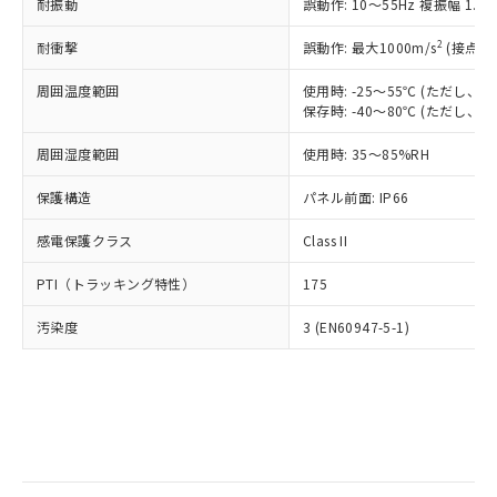
当社は規制貨物を破棄する場合は、完
耐振動
ル) (DEHP)(別名：DOP) 1000ppm以下、フタル酸ブチ
誤動作: 10～55Hz 複振幅 1.
正式な納期状況および標準価格はお客
ル類) : 1000ppm、
ルベンジル（BBP） 1000ppm以下、フタル酸ジブチル
全に破砕するなど、違法に輸出されな
DBP(フタル酸ジブチル) : 1000ppm、 DIBP(フタル酸ジ
様のお取引先、またはお客様担当のオ
（DBP） 1000ppm以下、フタル酸ジイソブチル
イソブチル) : 1000ppm、 BBP(フタル酸ブチルベンジ
△
一定数には満たないが在庫あり
いよう必要な手段を講じます。
2
耐衝撃
誤動作: 最大1000m/s
(接点開
ムロン制御機器販売店・当社販売員に
(DIBP) 1000ppm以下
ル) : 1000ppm、
当社は貴社製品を、核兵器、ミサイ
但し、RoHS指令で産業用監視および制御機器に対する
DEHP(フタル酸ビス(2-エチルヘキシル)) : 1000ppm
ご相談ください。
適用除外項目は除く。
周囲温度範囲
使用時: -25～55℃ (ただし
ル、化学兵器、生物兵器またはその他
－
在庫なし(最新の在庫状況につ
オムロン制御機器販売店や当社販売拠
フタル酸エステル類の４物質については閾値を超える意
保存時: -40～80℃ (ただし
武器並びにこれらの製造装置等に一切
いては、お客様のお取引先、ま
図的な使用がないことを確認しています。
点は「
販売ネットワーク
」をご確認
※2 環境保護使用期限
使用いたしません。
たはお客様担当のオムロン制御
ください。
周囲湿度範囲
使用時: 35～85%RH
当社は、貴社製品を第三者に販売する
機器販売店・当社販売員にご確
在庫状況および標準価格結果を当社の
※2 対応予定月
「ｅ」：有害物質（10物質）のすべてが基
場合は、上記1、2および3の内容を当
認ください)
事前の承諾なく第三者に漏洩または開
保護構造
パネル前面: IP66
準値以下であることを示します。
該第三者に通知します。また当社は、
示しないようお願いします。
部品在庫の切り替え状況などにより、予定
「10」：通常の使用状況下において有害物
販売先および販売に係わる関係者が違
マイパーツ機能（部品リスト作成サー
感電保護クラス
Class II
空
受注生産機種、また在庫状況の
月が前後することがあります。
質が外部に漏えいし、環境に深刻な影響を
法に輸出するおそれがある場合は、取
ビス）をご利用いただくには、I-Web
白
情報を公開していない機種
及ぼさない年数を意味します。
り引きをいたしません。
PTI（トラッキング特性）
175
メンバーズにご登録されている必要が
「－」：未確認です。当社販売部門へお問
あります。
い合わせください。
汚染度
3 (EN60947-5-1)
お客様が当ウェブサイト上で当社にご
※3 非含有証明書ダウンロード
登録された部品リストについて、当社
および当社の共同利用者が、当社の製
下記の非含有証明書をダウンロードするこ
品・サービスに関するお客様との取
とができます。
合意する
キャンセル
引・商談に必要な範囲で利用すること
をご了承ください。
EU RoHS指令（10物質）の非含有証明書
※当社の共同利用者とは、
"個人情報
51物質の非含有証明書（当社基準）