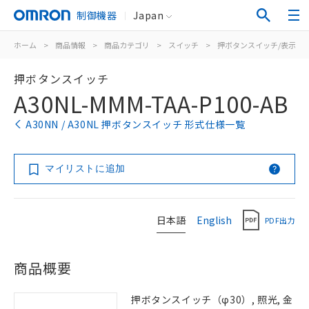
制御機器
Japan
ホーム
>
商品情報
>
商品カテゴリ
>
スイッチ
>
押ボタンスイッチ/表示灯
押ボタンスイッチ
A30NL-MMM-TAA-P100-AB
A30NN / A30NL 押ボタンスイッチ 形式仕様一覧
マイリストに追加
日本語
English
PDF出力
商品概要
押ボタンスイッチ（φ30）, 照光, 金