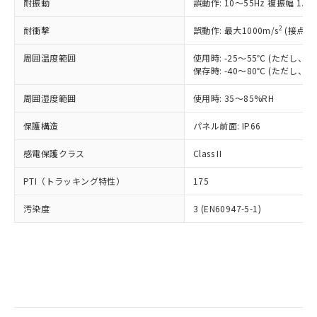
当社は規制貨物を破棄する場合は、完
耐振動
ル) (DEHP)(別名：DOP) 1000ppm以下、フタル酸ブチ
誤動作: 10～55Hz 複振幅 1.
正式な納期状況および標準価格はお客
ル類) : 1000ppm、
ルベンジル（BBP） 1000ppm以下、フタル酸ジブチル
全に破砕するなど、違法に輸出されな
DBP(フタル酸ジブチル) : 1000ppm、 DIBP(フタル酸ジ
様のお取引先、またはお客様担当のオ
（DBP） 1000ppm以下、フタル酸ジイソブチル
イソブチル) : 1000ppm、 BBP(フタル酸ブチルベンジ
△
一定数には満たないが在庫あり
いよう必要な手段を講じます。
2
耐衝撃
誤動作: 最大1000m/s
(接点開
ムロン制御機器販売店・当社販売員に
(DIBP) 1000ppm以下
ル) : 1000ppm、
当社は貴社製品を、核兵器、ミサイ
但し、RoHS指令で産業用監視および制御機器に対する
DEHP(フタル酸ビス(2-エチルヘキシル)) : 1000ppm
ご相談ください。
適用除外項目は除く。
周囲温度範囲
使用時: -25～55℃ (ただし
ル、化学兵器、生物兵器またはその他
－
在庫なし(最新の在庫状況につ
オムロン制御機器販売店や当社販売拠
フタル酸エステル類の４物質については閾値を超える意
保存時: -40～80℃ (ただし
武器並びにこれらの製造装置等に一切
いては、お客様のお取引先、ま
図的な使用がないことを確認しています。
点は「
販売ネットワーク
」をご確認
※2 環境保護使用期限
使用いたしません。
たはお客様担当のオムロン制御
ください。
周囲湿度範囲
使用時: 35～85%RH
当社は、貴社製品を第三者に販売する
機器販売店・当社販売員にご確
在庫状況および標準価格結果を当社の
※2 対応予定月
「ｅ」：有害物質（10物質）のすべてが基
場合は、上記1、2および3の内容を当
認ください)
事前の承諾なく第三者に漏洩または開
保護構造
パネル前面: IP66
準値以下であることを示します。
該第三者に通知します。また当社は、
示しないようお願いします。
部品在庫の切り替え状況などにより、予定
「10」：通常の使用状況下において有害物
販売先および販売に係わる関係者が違
マイパーツ機能（部品リスト作成サー
感電保護クラス
Class II
空
受注生産機種、また在庫状況の
月が前後することがあります。
質が外部に漏えいし、環境に深刻な影響を
法に輸出するおそれがある場合は、取
ビス）をご利用いただくには、I-Web
白
情報を公開していない機種
及ぼさない年数を意味します。
り引きをいたしません。
PTI（トラッキング特性）
175
メンバーズにご登録されている必要が
「－」：未確認です。当社販売部門へお問
あります。
い合わせください。
汚染度
3 (EN60947-5-1)
お客様が当ウェブサイト上で当社にご
※3 非含有証明書ダウンロード
登録された部品リストについて、当社
および当社の共同利用者が、当社の製
下記の非含有証明書をダウンロードするこ
品・サービスに関するお客様との取
とができます。
合意する
キャンセル
引・商談に必要な範囲で利用すること
をご了承ください。
EU RoHS指令（10物質）の非含有証明書
※当社の共同利用者とは、
"個人情報
51物質の非含有証明書（当社基準）