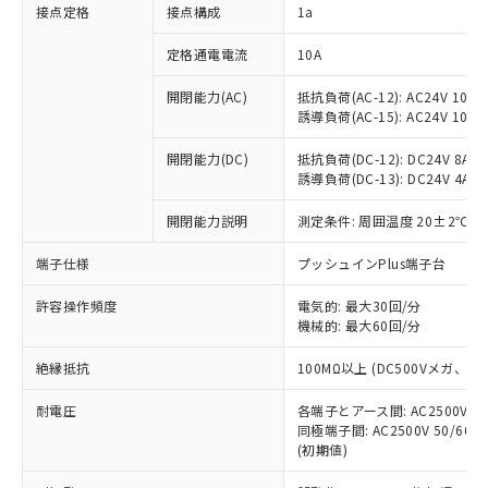
非含有に対応した製品が提供可能な商品で
接点定格
接点構成
1a
す。
対応予定：EU RoHS指令（10物質）の非含
定格通電電流
10A
ご利用条件
有に対応した製品に切り替える予定のある
商品です。
開閉能力(AC)
抵抗負荷(AC-12): AC24V 10A/A
誘導負荷(AC-15): AC24V 10A/AC
対応予定なし：EU RoHS指令（10物質）の
以下の条件をお読みいただき、同意のうえ
非含有に非対応の商品で、対応品を出す予
ご利用ください。
開閉能力(DC)
抵抗負荷(DC-12): DC24V 8A/DC
定はありません。
誘導負荷(DC-13): DC24V 4A/DC
調査・確認中：EU RoHS指令（10物質）の
本サービスは、当社制御機器事業取扱
※1 中国RoHS○×表
非含有の対応状況を調査中または確認中の
商品の当社在庫状況および標準価格
開閉能力説明
測定条件: 周囲温度 20±2℃、
商品です。
(税抜)を提供させていただくもので
「○」：最大均質材料含有率が中国RoHSの
非該当品：ライセンス料など無形物で、有
端子仕様
プッシュインPlus端子台
す。
基準値以下であることを示します。
害物質有無と関係のない商品です。
当社制御機器事業取扱商品の中には、
「×」：最大均質材料含有率が中国RoHSの
仕入先様の事情により、非含有部品として
許容操作頻度
電気的: 最大30回/分
本サービスの対象外となる商品もある
基準値を超えていることを示します。
いたものが、含有品と判明した場合などや
機械的: 最大60回/分
当社は、これら貴社製品のうち、外国
ことをご了承ください。
「－」：未確認です。当社販売部門へお問
むを得ず変更することがあります。
為替および外国貿易法に定める商品
在庫状況および標準価格照会結果は、
い合わせください。
絶縁抵抗
100MΩ以上 (DC500Vメガ、
（以下｢規制貨物等」という）を輸出
記載している更新日時点での社内デー
*EU RoHS指令（10物質）：
または国外への提供する場合は、日本
記
タに基づき作成されるものであり、閲
説明
耐電圧
鉛(Pb) 1000ppm以下、 水銀(Hg) 1000ppm以下、 カド
各端子とアース間: AC2500V 50/
*中国RoHS10物質の基準値 (GB/T26572)：
国政府の輸出許可(または役務取引許
号
覧された時点での実際の在庫および標
ミウム(Cd) 100ppm以下、
Pb(鉛) :1000ppm、 Hg(水銀) : 1000ppm、 Cd(カドミウ
同極端子間: AC2500V 50/60
可)を取得するなどの必要な手続きを
六価クロム(Cr(Ⅵ)) 1000ppm以下、ポリ臭化ビフェニル
ム) : 100ppm、
準価格とは異なる場合があることをご
(初期値)
類(PBB) 1000ppm以下、ポリ臭化ジフェニルエーテル類
Cr(Ⅵ)(六価クロム) : 1000ppm、 PBBs(ポリ臭化ビフェ
とります。
了承ください。
(PBDE) 1000ppm以下、フタル酸ビス(2-エチルヘキシ
○
一定数以上の在庫あり
ニル類) : 1000ppm、 PBDEs(ポリ臭化ジフェニルエーテ