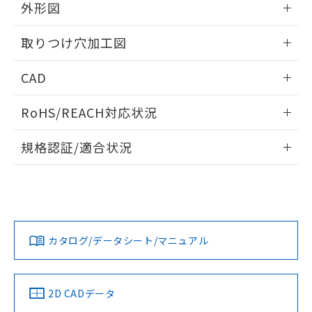
の共同利用に関して"
の「1.共同利
外形図
※本証明書は発行日時点で非含有を証明す
用者の範囲」に記載されている法人を
るもので、過去に遡って非含有を証明する
指します。
情報更新：2026/05/21
ものではありません。
取りつけ穴加工図
また、RoHS指令のフタル酸エステル類４
物質の対応では、対応完了までの期間は出
情報更新：2026/05/21
CAD
荷製品に未対応品が混在することから備考
欄に対応日を記載しておりました。
ログイン/会員登録いただくと、CADデータをダウンロー
RoHS/REACH対応状況
既に当社にて対応品への在庫切替を完了
ドすることができます。
していることから、特段のことがない限
情報更新：2026/7/29
り、2022年1月12日より割愛しておりま
規格認証/適合状況
す。
ログイン/会員登録
EU RoHS
注意事項・凡例
A30NL-MMM-TAA-P100-ABについての規格認証/適合状況に
ついては、「カスタマーサポートセンタ お客様相談室」また
は貴社担当オムロン営業員または販売店にお問い合わせくだ
対応状況
対応予定月
※1
※2
さい。
ダウンロードデータをご利用いただく前に、以下を必ずお読
みください。
カタログ/データシート/マニュアル
対応済み
ソフトウェアの使用条件
お問い合わせ
中国 RoHS
注意事項・凡例
2D CADデータ