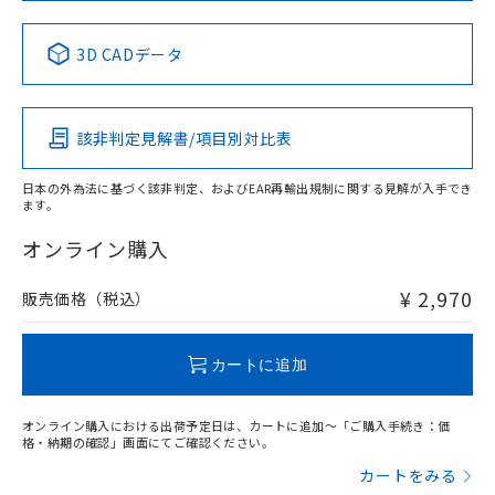
中国 RoHS表
※1 ※2
3D CADデータ
Pb
Hg
Cd
Cr(VI)
該非判定見解書/項目別対比表
X
O
O
O
日本の外為法に基づく該非判定、およびEAR再輸出規制に関する見解が入手でき
ます。
"対応済み"や非含有の記載がされた商品であっても、流通
在庫等で未対応品が混在する可能性があります。
オンライン購入
非含有品が必要な際は、弊社営業部門もしくは販売店へお
問い合わせください。
¥ 2,970
販売価格（税込）
この製品のRoHS/REACH対応状況ページへ
カートに追加
オンライン購入における出荷予定日は、カートに追加～「ご購入手続き：価
格・納期の確認」画面にてご確認ください。
カートをみる