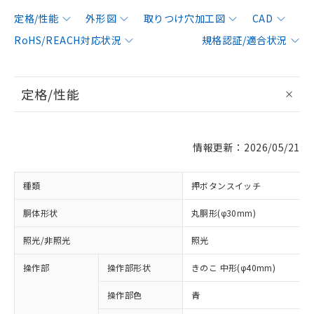
定格/性能
外形図
取りつけ穴加工図
CAD
RoHS/REACH対応状況
規格認証/適合状況
定格/性能
情報更新：2026/05/21
種類
押ボタンスイッチ
胴体形状
丸胴形(φ30mm)
照光/非照光
照光
操作部
操作部形状
きのこ 中形(φ40mm)
操作部色
青