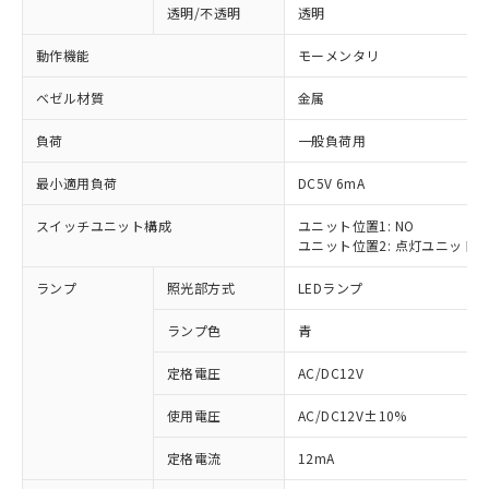
透明/不透明
透明
動作機能
モーメンタリ
ベゼル材質
金属
負荷
一般負荷用
最小適用負荷
DC5V 6mA
スイッチユニット構成
ユニット位置1: NO
ユニット位置2: 点灯ユニット
ランプ
照光部方式
LEDランプ
ランプ色
青
定格電圧
AC/DC12V
使用電圧
AC/DC12V±10%
※1 対応状況
定格電流
12mA
対応済み：EU RoHS指令（10物質）の