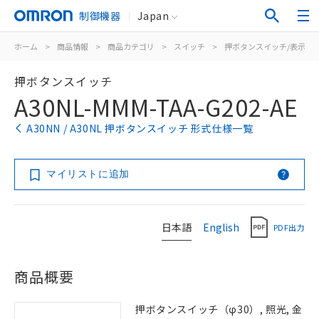
制御機器
Japan
ホーム
>
商品情報
>
商品カテゴリ
>
スイッチ
>
押ボタンスイッチ/表示灯
押ボタンスイッチ
A30NL-MMM-TAA-G202-AE
A30NN / A30NL 押ボタンスイッチ 形式仕様一覧
マイリストに追加
日本語
English
PDF出力
商品概要
押ボタンスイッチ（φ30）, 照光, 金