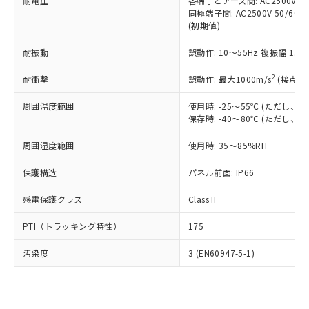
準価格とは異なる場合があることをご
耐電圧
各端子とアース間: AC2500V 50/
類(PBB) 1000ppm以下、ポリ臭化ジフェニルエーテル類
Cr(Ⅵ)(六価クロム) : 1000ppm、 PBBs(ポリ臭化ビフェ
とります。
同極端子間: AC2500V 50/60
了承ください。
(PBDE) 1000ppm以下、フタル酸ビス(2-エチルヘキシ
○
一定数以上の在庫あり
ニル類) : 1000ppm、 PBDEs(ポリ臭化ジフェニルエーテ
当社は規制貨物を破棄する場合は、完
(初期値)
ル) (DEHP)(別名：DOP) 1000ppm以下、フタル酸ブチ
正式な納期状況および標準価格はお客
ル類) : 1000ppm、
ルベンジル（BBP） 1000ppm以下、フタル酸ジブチル
全に破砕するなど、違法に輸出されな
DBP(フタル酸ジブチル) : 1000ppm、 DIBP(フタル酸ジ
様のお取引先、またはお客様担当のオ
（DBP） 1000ppm以下、フタル酸ジイソブチル
イソブチル) : 1000ppm、 BBP(フタル酸ブチルベンジ
△
一定数には満たないが在庫あり
耐振動
誤動作: 10～55Hz 複振幅 1.
いよう必要な手段を講じます。
ムロン制御機器販売店・当社販売員に
(DIBP) 1000ppm以下
ル) : 1000ppm、
当社は貴社製品を、核兵器、ミサイ
但し、RoHS指令で産業用監視および制御機器に対する
DEHP(フタル酸ビス(2-エチルヘキシル)) : 1000ppm
ご相談ください。
2
耐衝撃
適用除外項目は除く。
誤動作: 最大1000m/s
(接点開
ル、化学兵器、生物兵器またはその他
－
在庫なし(最新の在庫状況につ
オムロン制御機器販売店や当社販売拠
フタル酸エステル類の４物質については閾値を超える意
武器並びにこれらの製造装置等に一切
いては、お客様のお取引先、ま
図的な使用がないことを確認しています。
点は「
販売ネットワーク
」をご確認
周囲温度範囲
使用時: -25～55℃ (ただし
※2 環境保護使用期限
使用いたしません。
たはお客様担当のオムロン制御
ください。
保存時: -40～80℃ (ただし
当社は、貴社製品を第三者に販売する
機器販売店・当社販売員にご確
在庫状況および標準価格結果を当社の
※2 対応予定月
「ｅ」：有害物質（10物質）のすべてが基
場合は、上記1、2および3の内容を当
認ください)
事前の承諾なく第三者に漏洩または開
周囲湿度範囲
使用時: 35～85%RH
準値以下であることを示します。
該第三者に通知します。また当社は、
示しないようお願いします。
部品在庫の切り替え状況などにより、予定
「10」：通常の使用状況下において有害物
販売先および販売に係わる関係者が違
保護構造
パネル前面: IP66
マイパーツ機能（部品リスト作成サー
空
受注生産機種、また在庫状況の
月が前後することがあります。
質が外部に漏えいし、環境に深刻な影響を
法に輸出するおそれがある場合は、取
ビス）をご利用いただくには、I-Web
白
情報を公開していない機種
及ぼさない年数を意味します。
り引きをいたしません。
感電保護クラス
Class II
メンバーズにご登録されている必要が
「－」：未確認です。当社販売部門へお問
あります。
い合わせください。
PTI（トラッキング特性）
175
お客様が当ウェブサイト上で当社にご
※3 非含有証明書ダウンロード
登録された部品リストについて、当社
汚染度
3 (EN60947-5-1)
および当社の共同利用者が、当社の製
下記の非含有証明書をダウンロードするこ
品・サービスに関するお客様との取
とができます。
合意する
キャンセル
引・商談に必要な範囲で利用すること
をご了承ください。