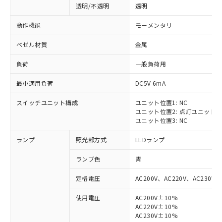
透明/不透明
透明
動作機能
モーメンタリ
ベゼル材質
金属
負荷
一般負荷用
最小適用負荷
DC5V 6mA
スイッチユニット構成
ユニット位置1: NC
ユニット位置2: 点灯ユニット
ユニット位置3: NC
ランプ
照光部方式
LEDランプ
ランプ色
青
定格電圧
AC200V、AC220V、AC230V、
使用電圧
AC200V±10%
AC220V±10%
※1 対応状況
AC230V±10%