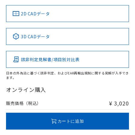
中国 RoHS
注意事項・凡例
2D CADデータ
中国 RoHS表
※1 ※2
3D CADデータ
Pb
Hg
Cd
Cr(VI)
該非判定見解書/項目別対比表
O
O
O
O
日本の外為法に基づく該非判定、およびEAR再輸出規制に関する見解が入手でき
ます。
"対応済み"や非含有の記載がされた商品であっても、流通
在庫等で未対応品が混在する可能性があります。
オンライン購入
非含有品が必要な際は、弊社営業部門もしくは販売店へお
問い合わせください。
¥ 3,020
販売価格（税込）
この製品のRoHS/REACH対応状況ページへ
カートに追加