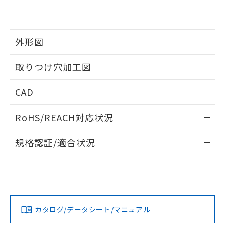
EU RoHS指令（10物質）の非含有証明書
※当社の共同利用者とは、
"個人情報
51物質の非含有証明書（当社基準）
の共同利用に関して"
の「1.共同利
※本証明書は発行日時点で非含有を証明す
用者の範囲」に記載されている法人を
るもので、過去に遡って非含有を証明する
指します。
外形図
ものではありません。
また、RoHS指令のフタル酸エステル類４
情報更新：2026/05/21
取りつけ穴加工図
物質の対応では、対応完了までの期間は出
荷製品に未対応品が混在することから備考
情報更新：2026/05/21
欄に対応日を記載しておりました。
CAD
既に当社にて対応品への在庫切替を完了
していることから、特段のことがない限
ログイン/会員登録いただくと、CADデータをダウンロー
RoHS/REACH対応状況
り、2022年1月12日より割愛しておりま
ドすることができます。
す。
情報更新：2026/7/29
規格認証/適合状況
ログイン/会員登録
EU RoHS
注意事項・凡例
A30NL-MMM-TAA-G202-AEについての規格認証/適合状況に
ついては、「カスタマーサポートセンタ お客様相談室」また
は貴社担当オムロン営業員または販売店にお問い合わせくだ
対応状況
対応予定月
※1
※2
さい。
ダウンロードデータをご利用いただく前に、以下を必ずお読
みください。
カタログ/データシート/マニュアル
対応済み
ソフトウェアの使用条件
お問い合わせ