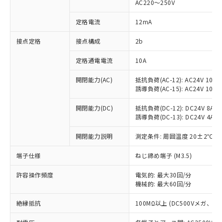
AC220～250V
対応済み：EU RoHS指令（10物質）の
非含有に対応した製品が提供可能な商品で
定格電流
12mA
す。
対応予定：EU RoHS指令（10物質）の非含
接点定格
接点構成
2b
ご利用条件
有に対応した製品に切り替える予定のある
定格通電電流
10A
商品です。
対応予定なし：EU RoHS指令（10物質）の
以下の条件をお読みいただき、同意のうえ
開閉能力(AC)
抵抗負荷(AC-12): AC24V 10A/A
非含有に非対応の商品で、対応品を出す予
誘導負荷(AC-15): AC24V 10A/AC
ご利用ください。
定はありません。
調査・確認中：EU RoHS指令（10物質）の
本サービスは、当社制御機器事業取扱
開閉能力(DC)
抵抗負荷(DC-12): DC24V 8A/DC
※1 中国RoHS○×表
非含有の対応状況を調査中または確認中の
誘導負荷(DC-13): DC24V 4A/DC
商品の当社在庫状況および標準価格
商品です。
(税抜)を提供させていただくもので
「○」：最大均質材料含有率が中国RoHSの
非該当品：ライセンス料など無形物で、有
開閉能力説明
測定条件: 周囲温度 20±2℃、
す。
基準値以下であることを示します。
害物質有無と関係のない商品です。
当社制御機器事業取扱商品の中には、
「×」：最大均質材料含有率が中国RoHSの
仕入先様の事情により、非含有部品として
端子仕様
ねじ締め端子 (M3.5)
本サービスの対象外となる商品もある
基準値を超えていることを示します。
いたものが、含有品と判明した場合などや
当社は、これら貴社製品のうち、外国
ことをご了承ください。
「－」：未確認です。当社販売部門へお問
許容操作頻度
電気的: 最大30回/分
むを得ず変更することがあります。
為替および外国貿易法に定める商品
在庫状況および標準価格照会結果は、
機械的: 最大60回/分
い合わせください。
（以下｢規制貨物等」という）を輸出
記載している更新日時点での社内デー
*EU RoHS指令（10物質）：
または国外への提供する場合は、日本
記
タに基づき作成されるものであり、閲
説明
絶縁抵抗
100MΩ以上 (DC500Vメガ、
鉛(Pb) 1000ppm以下、 水銀(Hg) 1000ppm以下、 カド
*中国RoHS10物質の基準値 (GB/T26572)：
国政府の輸出許可(または役務取引許
号
覧された時点での実際の在庫および標
ミウム(Cd) 100ppm以下、
Pb(鉛) :1000ppm、 Hg(水銀) : 1000ppm、 Cd(カドミウ
可)を取得するなどの必要な手続きを
六価クロム(Cr(Ⅵ)) 1000ppm以下、ポリ臭化ビフェニル
ム) : 100ppm、