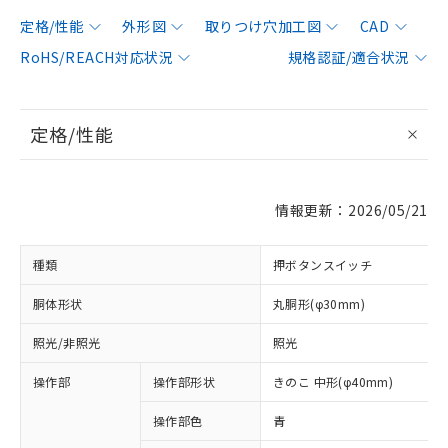
定格/性能
外形図
取りつけ穴加工図
CAD
RoHS/REACH対応状況
規格認証/適合状況
定格/性能
情報更新：2026/05/21
種類
押ボタンスイッチ
胴体形状
丸胴形(φ30mm)
照光/非照光
照光
操作部
操作部形状
きのこ 中形(φ40mm)
操作部色
青