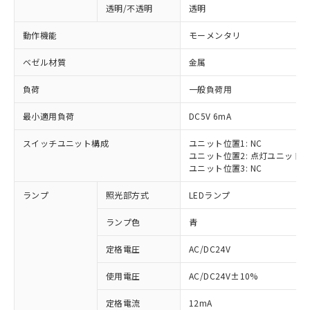
透明/不透明
透明
動作機能
モーメンタリ
ベゼル材質
金属
負荷
一般負荷用
最小適用負荷
DC5V 6mA
スイッチユニット構成
ユニット位置1: NC
ユニット位置2: 点灯ユニット
ユニット位置3: NC
ランプ
照光部方式
LEDランプ
ランプ色
青
定格電圧
AC/DC24V
※1 対応状況
使用電圧
AC/DC24V±10%
定格電流
12mA
対応済み：EU RoHS指令（10物質）の