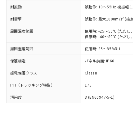
○
一定数以上の在庫あり
ニル類) : 1000ppm、 PBDEs(ポリ臭化ジフェニルエーテ
当社は規制貨物を破棄する場合は、完
ル) (DEHP)(別名：DOP) 1000ppm以下、フタル酸ブチ
正式な納期状況および標準価格はお客
ル類) : 1000ppm、
耐振動
誤動作: 10～55Hz 複振幅 1.
ルベンジル（BBP） 1000ppm以下、フタル酸ジブチル
全に破砕するなど、違法に輸出されな
DBP(フタル酸ジブチル) : 1000ppm、 DIBP(フタル酸ジ
様のお取引先、またはお客様担当のオ
（DBP） 1000ppm以下、フタル酸ジイソブチル
イソブチル) : 1000ppm、 BBP(フタル酸ブチルベンジ
△
一定数には満たないが在庫あり
いよう必要な手段を講じます。
ムロン制御機器販売店・当社販売員に
(DIBP) 1000ppm以下
2
耐衝撃
ル) : 1000ppm、
誤動作: 最大1000m/s
(接点開
当社は貴社製品を、核兵器、ミサイ
但し、RoHS指令で産業用監視および制御機器に対する
DEHP(フタル酸ビス(2-エチルヘキシル)) : 1000ppm
ご相談ください。
適用除外項目は除く。
ル、化学兵器、生物兵器またはその他
－
在庫なし(最新の在庫状況につ
オムロン制御機器販売店や当社販売拠
周囲温度範囲
使用時: -25～55℃ (ただし
フタル酸エステル類の４物質については閾値を超える意
武器並びにこれらの製造装置等に一切
いては、お客様のお取引先、ま
図的な使用がないことを確認しています。
保存時: -40～80℃ (ただし
点は「
販売ネットワーク
」をご確認
※2 環境保護使用期限
使用いたしません。
たはお客様担当のオムロン制御
ください。
当社は、貴社製品を第三者に販売する
周囲湿度範囲
使用時: 35～85%RH
機器販売店・当社販売員にご確
在庫状況および標準価格結果を当社の
※2 対応予定月
「ｅ」：有害物質（10物質）のすべてが基
場合は、上記1、2および3の内容を当
認ください)
事前の承諾なく第三者に漏洩または開
準値以下であることを示します。
保護構造
パネル前面: IP66
該第三者に通知します。また当社は、
示しないようお願いします。
部品在庫の切り替え状況などにより、予定
「10」：通常の使用状況下において有害物
販売先および販売に係わる関係者が違
マイパーツ機能（部品リスト作成サー
空
受注生産機種、また在庫状況の
感電保護クラス
Class II
月が前後することがあります。
質が外部に漏えいし、環境に深刻な影響を
法に輸出するおそれがある場合は、取
ビス）をご利用いただくには、I-Web
白
情報を公開していない機種
及ぼさない年数を意味します。
り引きをいたしません。
メンバーズにご登録されている必要が
PTI（トラッキング特性）
175
「－」：未確認です。当社販売部門へお問
あります。
い合わせください。
お客様が当ウェブサイト上で当社にご
汚染度
3 (EN60947-5-1)
※3 非含有証明書ダウンロード
登録された部品リストについて、当社
および当社の共同利用者が、当社の製
下記の非含有証明書をダウンロードするこ
品・サービスに関するお客様との取
とができます。
合意する
キャンセル
引・商談に必要な範囲で利用すること
をご了承ください。
EU RoHS指令（10物質）の非含有証明書
※当社の共同利用者とは、
"個人情報