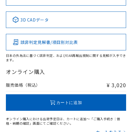
中国 RoHS表
※1 ※2
3D CADデータ
Pb
Hg
Cd
Cr(VI)
該非判定見解書/項目別対比表
X
O
O
O
日本の外為法に基づく該非判定、およびEAR再輸出規制に関する見解が入手でき
ます。
"対応済み"や非含有の記載がされた商品であっても、流通
在庫等で未対応品が混在する可能性があります。
オンライン購入
非含有品が必要な際は、弊社営業部門もしくは販売店へお
問い合わせください。
¥ 3,020
販売価格（税込）
この製品のRoHS/REACH対応状況ページへ
カートに追加
オンライン購入における出荷予定日は、カートに追加～「ご購入手続き：価
格・納期の確認」画面にてご確認ください。