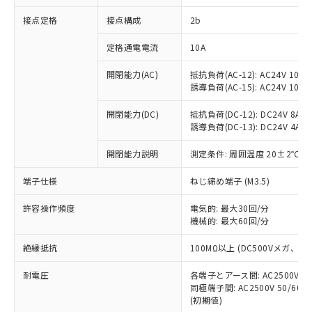
非含有に対応した製品が提供可能な商品で
接点定格
接点構成
2b
す。
対応予定：EU RoHS指令（10物質）の非含
ご利用条件
定格通電電流
10A
有に対応した製品に切り替える予定のある
商品です。
開閉能力(AC)
抵抗負荷(AC-12): AC24V 10A/A
対応予定なし：EU RoHS指令（10物質）の
誘導負荷(AC-15): AC24V 10A/AC
以下の条件をお読みいただき、同意のうえ
非含有に非対応の商品で、対応品を出す予
ご利用ください。
定はありません。
開閉能力(DC)
抵抗負荷(DC-12): DC24V 8A/DC
調査・確認中：EU RoHS指令（10物質）の
誘導負荷(DC-13): DC24V 4A/DC
本サービスは、当社制御機器事業取扱
※1 中国RoHS○×表
非含有の対応状況を調査中または確認中の
商品の当社在庫状況および標準価格
開閉能力説明
測定条件: 周囲温度 20±2℃、
商品です。
(税抜)を提供させていただくもので
「○」：最大均質材料含有率が中国RoHSの
非該当品：ライセンス料など無形物で、有
す。
端子仕様
ねじ締め端子 (M3.5)
基準値以下であることを示します。
害物質有無と関係のない商品です。
当社制御機器事業取扱商品の中には、
「×」：最大均質材料含有率が中国RoHSの
仕入先様の事情により、非含有部品として
本サービスの対象外となる商品もある
許容操作頻度
電気的: 最大30回/分
基準値を超えていることを示します。
いたものが、含有品と判明した場合などや
当社は、これら貴社製品のうち、外国
ことをご了承ください。
機械的: 最大60回/分
「－」：未確認です。当社販売部門へお問
むを得ず変更することがあります。
為替および外国貿易法に定める商品
在庫状況および標準価格照会結果は、
い合わせください。
（以下｢規制貨物等」という）を輸出
絶縁抵抗
100MΩ以上 (DC500Vメガ、
記載している更新日時点での社内デー
*EU RoHS指令（10物質）：
または国外への提供する場合は、日本
記
タに基づき作成されるものであり、閲
説明
鉛(Pb) 1000ppm以下、 水銀(Hg) 1000ppm以下、 カド
*中国RoHS10物質の基準値 (GB/T26572)：
国政府の輸出許可(または役務取引許
耐電圧
各端子とアース間: AC2500V 50/
号
覧された時点での実際の在庫および標
ミウム(Cd) 100ppm以下、
Pb(鉛) :1000ppm、 Hg(水銀) : 1000ppm、 Cd(カドミウ
同極端子間: AC2500V 50/60
可)を取得するなどの必要な手続きを
六価クロム(Cr(Ⅵ)) 1000ppm以下、ポリ臭化ビフェニル
ム) : 100ppm、
準価格とは異なる場合があることをご
類(PBB) 1000ppm以下、ポリ臭化ジフェニルエーテル類
(初期値)
Cr(Ⅵ)(六価クロム) : 1000ppm、 PBBs(ポリ臭化ビフェ
とります。
了承ください。
(PBDE) 1000ppm以下、フタル酸ビス(2-エチルヘキシ