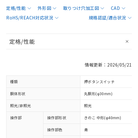
定格/性能
外形図
取りつけ穴加工図
CAD
RoHS/REACH対応状況
規格認証/適合状況
定格/性能
情報更新：2026/05/21
種類
押ボタンスイッチ
胴体形状
丸胴形(φ30mm)
照光/非照光
照光
操作部
操作部形状
きのこ 中形(φ40mm)
操作部色
青