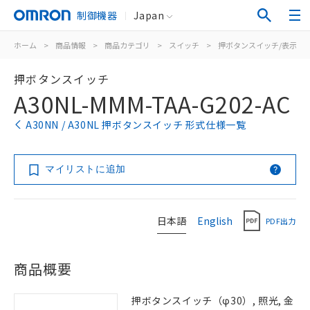
制御機器
Japan
ホーム
>
商品情報
>
商品カテゴリ
>
スイッチ
>
押ボタンスイッチ/表示灯
押ボタンスイッチ
A30NL-MMM-TAA-G202-AC
A30NN / A30NL 押ボタンスイッチ 形式仕様一覧
マイリストに追加
日本語
English
PDF出力
商品概要
押ボタンスイッチ（φ30）, 照光, 金