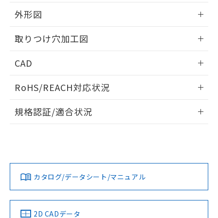
51物質の非含有証明書（当社基準）
の共同利用に関して"
の「1.共同利
※本証明書は発行日時点で非含有を証明す
外形図
用者の範囲」に記載されている法人を
るもので、過去に遡って非含有を証明する
指します。
ものではありません。
情報更新：2026/05/21
取りつけ穴加工図
また、RoHS指令のフタル酸エステル類４
物質の対応では、対応完了までの期間は出
情報更新：2026/05/21
CAD
荷製品に未対応品が混在することから備考
欄に対応日を記載しておりました。
ログイン/会員登録いただくと、CADデータをダウンロー
既に当社にて対応品への在庫切替を完了
RoHS/REACH対応状況
ドすることができます。
していることから、特段のことがない限
り、2022年1月12日より割愛しておりま
情報更新：2026/7/29
規格認証/適合状況
す。
ログイン/会員登録
EU RoHS
注意事項・凡例
A30NL-MMM-TAA-G202-ACについての規格認証/適合状況に
ついては、「カスタマーサポートセンタ お客様相談室」また
は貴社担当オムロン営業員または販売店にお問い合わせくだ
対応状況
対応予定月
※1
※2
さい。
ダウンロードデータをご利用いただく前に、以下を必ずお読
みください。
カタログ/データシート/マニュアル
対応済み
ソフトウェアの使用条件
お問い合わせ
中国 RoHS
注意事項・凡例
2D CADデータ