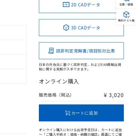
2D CADデータ
在庫・価格
無料テスト機
3D CADデータ
該非判定見解書/項目別対比表
日本の外為法に基づく該非判定、およびEAR再輸出規
制に関する見解が入手できます。
オンライン購入
¥ 3,020
販売価格（税込）
カートに追加
オンライン購入における出荷予定日は、カートに追加
～「ご購入手続き：価格・納期の確認」画面にてご確