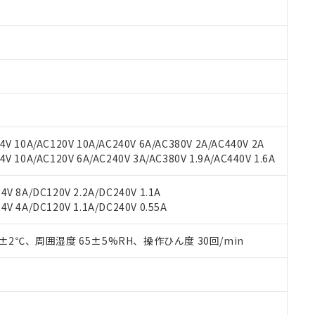
 RoHS指令（10物質）の非含有に対応した製品が提供可能な商品です
oHS指令（10物質）の非含有に対応した製品に切り替える予定のある
 RoHS指令（10物質）の非含有に非対応の商品で、対応品を出す予
 RoHS指令（10物質）の非含有の対応状況を調査中または確認中の
ンス料など無形物で、有害物質有無と関係のない商品です。
○×表
より、非含有部品としていたものが、含有品と判明した場合などやむ
みいただき、同意のうえご利用ください。
材料含有率が中国RoHSの基準値以下であることを示します。
材料含有率が中国RoHSの基準値を超えていることを示します。
、当社制御機器事業取扱商品の当社在庫状況および標準価格(税抜)
ら貴社製品のうち、外国為替および外国貿易法に定める商品（以下｢
質）：
す。当社販売部門へお問い合わせください。
 水銀(Hg) 1000ppm以下、 カドミウム(Cd) 100ppm以下、
たは国外への提供する場合は、日本国政府の輸出許可(または役務取
V 10A/AC120V 10A/AC240V 6A/AC380V 2A/AC440V 2A
000ppm以下、ポリ臭化ビフェニル類(PBB) 1000ppm以下、ポリ臭化ジフェニルエーテル類(P
事業取扱商品の中には、本サービスの対象外となる商品もあること
手続きをとります。
キシル) (DEHP)(別名：DOP) 1000ppm以下、フタル酸ブチルベンジル（BBP） 100
 10A/AC120V 6A/AC240V 3A/AC380V 1.9A/AC440V 1.6A
(GB/T26572)：
以下、フタル酸ジイソブチル (DIBP) 1000ppm以下
び標準価格照会結果は、記載している更新日時点での社内データに
物を破棄する場合は、完全に破砕するなど、違法に輸出されないよ
(水銀) : 1000ppm、 Cd(カドミウム) : 100ppm、
業用監視および制御機器に対する適用除外項目は除く。
覧された時点での実際の在庫および標準価格とは異なる場合がある
1000ppm、 PBBs(ポリ臭化ビフェニル類) : 1000ppm、 PBDEs(ポリ臭化ジフェニルエーテル類
物質については閾値を超える意図的な使用がないことを確認しています。
V 8A/DC120V 2.2A/DC240V 1.1A
上の在庫あり
 1000ppm、 DIBP(フタル酸ジイソブチル) : 1000ppm、 BBP(フタル酸ブチルベンジル) :
品を、核兵器、ミサイル、化学兵器、生物兵器またはその他武器並
チルヘキシル)) : 1000ppm
V 4A/DC120V 1.1A/DC240V 0.55A
況および標準価格はお客様のお取引先、またはお客様担当のオムロ
用いたしません。
ご相談ください。
は満たないが在庫あり
製品を第三者に販売する場合は、上記1、2および3の内容を当該第
機器販売店や当社販売拠点は「
販売ネットワーク
」をご確認くだ
0±2℃、周囲湿度 65±5%RH、操作ひん度 30回/min
販売先および販売に係わる関係者が違法に輸出するおそれがある場
用期限
び標準価格結果を当社の事前の承諾なく第三者に漏洩または開示し
え状況などにより、予定月が前後することがあります。
(最新の在庫状況については、お客様のお取引先、またはお客様担当
（10物質）のすべてが基準値以下であることを示します。
店・当社販売員にご確認ください)
能（部品リスト作成サービス）をご利用いただくには、I-Webメン
使用状況下において有害物質が外部に漏えいし、環境に深刻な影響を
あります。
機種、また在庫状況の情報を公開していない機種
ェブサイト上で当社にご登録された部品リストについて、当社およ