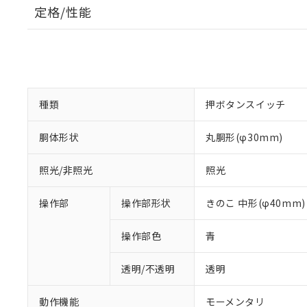
定格/性能
種類
押ボタンスイッチ
胴体形状
丸胴形(φ30mm)
照光/非照光
照光
操作部
操作部形状
きのこ 中形(φ40mm)
操作部色
青
透明/不透明
透明
動作機能
モーメンタリ