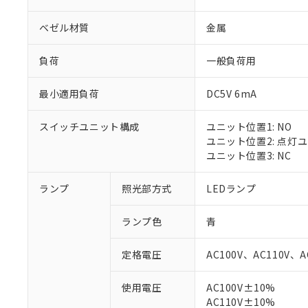
ベゼル材質
金属
負荷
一般負荷用
最小適用負荷
DC5V 6mA
スイッチユニット構成
ユニット位置1: NO
ユニット位置2: 点灯
ユニット位置3: NC
ランプ
照光部方式
LEDランプ
ランプ色
青
定格電圧
AC100V、AC110V、A
※1 対応状況
使用電圧
AC100V±10%
AC110V±10%