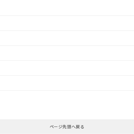
情報更新：2
情報更新：2
ードすることができます。
情報更新：
ログイン/会員登録
合状況については、「カスタマーサポートセンタ お客様相談室」または貴社
みください。
非含有証明書
※3
ページ先頭へ戻る
ダウンロードはこちら