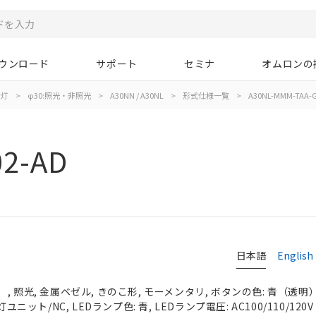
ウンロード
サポート
セミナ
オムロンの
示灯
>
φ30:照光・非照光
>
A30NN / A30NL
>
形式仕様一覧
>
A30NL-MMM-TAA-G
2-AD
日本語
English
 照光, 金属ベゼル, きのこ形, モーメンタリ, ボタンの色: 青（透明）, 
ユニット/NC, LEDランプ色: 青, LEDランプ電圧: AC100/110/120V