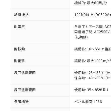
※3 非含有証明
「－」：未確認で
機械的: 最大60回/分
白
が、当社の製
さい。
下記の非含有証明
絶縁抵抗
100MΩ以上 (DC5
※当社の共同
いる法人を指
EU RoHS指令（
51物質の非含有証
耐電圧
各端子とアース間: AC250
※本証明書は発行
同極端子間: AC2500V
また、RoHS指
(初期値)
混在することから
既に当社にて対応
耐振動
誤動作: 10～55Hz 複
り割愛しておりま
耐衝撃
誤動作: 最大1000m/s
周囲温度範囲
使用時: -25～55℃
保存時: -40～80℃
周囲湿度範囲
使用時: 35～85%RH
保護構造
パネル前面: IP66