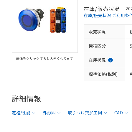
在庫/販売状況
20
在庫/販売状況 ご利用条
販売状況
機種区分
画像をクリックすると大きくなります
在庫状況
標準価格(税別)
詳細情報
定格/性能
外形図
取りつけ穴加工図
CAD