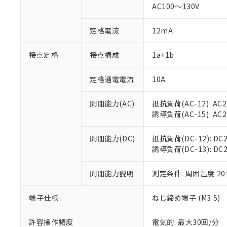
対応済み：EU
AC100～130V
対応予定：EU R
対応予定なし：EU
定格電流
12mA
調査・確認中：EU
ご利用条件
非該当品：ライセ
※1 中国RoHS
接点定格
接点構成
1a+1b
仕入先様の事情に
があります。
以下の条件をお読
「○」：最大均質
定格通電電流
10A
「×」：最大均質
本サービスは
当社は、これ
*EU RoHS指令（10物
「－」：未確認で
鉛(Pb) 1000ppm以下、
くものです。
う）を輸出ま
開閉能力(AC)
抵抗負荷(AC-12): AC24
記
説明
六価クロム(Cr(Ⅵ)) 1
当社制御機器
などの必要な
フタル酸ビス(2-エチルヘ
誘導負荷(AC-15): AC24V
号
*中国RoHS10物質の基準値 
ル（DBP） 1000ppm
在庫状況およ
当社は規制貨
Pb(鉛) :1000ppm、 Hg
但し、RoHS指令で産
のであり、閲
ます。
Cr(Ⅵ)(六価クロム) : 
フタル酸エステル類の４
開閉能力(DC)
抵抗負荷(DC-12): DC24
○
一定数以
DBP(フタル酸ジブチル) :
い。
当社は貴社製
DEHP(フタル酸ビス(2-エ
誘導負荷(DC-13): DC24
正式な納期状
置等に一切使
当社販売員に
※2 対応予定月
△
一定数に
当社は、貴社
オムロン制御
開閉能力説明
測定条件: 周囲温度 2
また当社は、
※2 環境保護使
在庫状況およ
部品在庫の切り替
たしません。
－
在庫なし
す。
「ｅ」：有害物質
端子仕様
ねじ締め端子 (M3.5)
機器販売
マイパーツ機
「10」：通常の
ている必要が
味します。
許容操作頻度
電気的: 最大30回/分
空
受注生産
お客様が当ウ