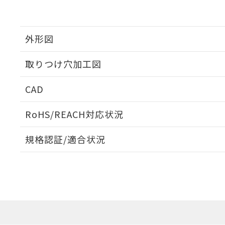
外形図
取りつけ穴加工図
CAD
ログイン/会員登録いただくと、CADデータをダウンロ
RoHS/REACH対応状況
規格認証/適合状況
EU RoHS
注意事項・凡例
A30NL-MMM-TAA-G102-ADについての規格認証/適
営業員または販売店にお問い合わせください。
ダウンロードデータをご利用いただく前に、以下を必ずお読
対応状況
対応予定月
※1
※2
ソフトウェアの使用条件
対応済み