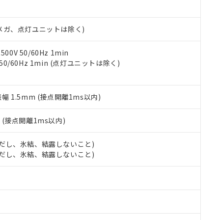
書ダウンロード
す。当社販売部門へお問い合わせください。
品・サービスに関するお客様との取引・商談に必要な範囲で利用す
合意する
キャンセル
書をダウンロードすることができます。
00Vメガ、点灯ユニットは除く)
利用者とは、
"個人情報の共同利用に関して"
の「1.共同利用者の
します。
10物質）の非含有証明書
明書（当社基準）
0V 50/60Hz 1min
日時点で非含有を証明するもので、過去に遡って非含有を証明するも
 50/60Hz 1min (点灯ユニットは除く)
令のフタル酸エステル類４物質の対応では、対応完了までの期間は出
備考欄に対応日を記載しておりました。
品への在庫切替を完了していることから、特段のことがない限り、20
振幅 1.5mm (接点開離1ms以内)
す。
2
(接点開離1ms以内)
 (ただし、氷結、結露しないこと)
 (ただし、氷結、結露しないこと)