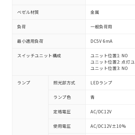
ベゼル材質
金属
負荷
一般負荷用
最小適用負荷
DC5V 6mA
スイッチユニット構成
ユニット位置1: NO
ユニット位置2: 点灯
ユニット位置3: NO
※1 対応状況
ランプ
照光部方式
LEDランプ
対応済み：EU
ランプ色
青
対応予定：EU R
対応予定なし：EU
定格電圧
AC/DC12V
調査・確認中：EU
ご利用条件
非該当品：ライセ
※1 中国RoHS
使用電圧
AC/DC12V±10%
仕入先様の事情に
があります。
以下の条件をお読