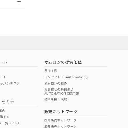
担当オムロン
お問い合わせ
ート
オムロンの提供価値
目指す姿
ポート
コンセプト「i-Automation!」
ジャパンデスク
オムロンの強み
お客様との共創拠点
AUTOMATION CENTER
DIBP
BBP
DEHP
環境保護
技術を磨く現場
・セミナ
使用期限
案内
販売ネットワーク
講する
O
O
O
10
国内販売ネットワーク
ス一覧（PDF）
海外販売ネットワーク