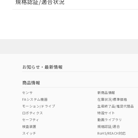
規格認証/適合状況
EU RoHS
注意事項・凡例
A30NL-MMM-TAA-G101-ABについての規格認証/適
営業員または販売店にお問い合わせください。
ダウンロードデータをご利用いただく前に、以下を必ずお読
対応状況
対応予定月
※1
※2
ソフトウェアの使用条件
対応済み
お知らせ・最新情報
中国 RoHS
注意事項・凡例
商品情報
中国 RoHS表
※1 ※2
センサ
新商品情報
FAシステム機器
在庫状況/標準価格
Pb
Hg
Cd
Cr(V
モーション/ドライブ
生産終了品/推奨代替品
ロボティクス
特設サイト
セーフティ
動画ライブラリ
検査装置
規格認証/適合
X
O
O
O
スイッチ
RoHS/REACH対応