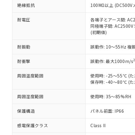
また、RoHS指
絶縁抵抗
100MΩ以上 (DC5
混在することから
既に当社にて対応
耐電圧
各端子とアース間: AC250
り割愛しておりま
同極端子間: AC2500V
(初期値)
耐振動
誤動作: 10～55Hz 複
耐衝撃
誤動作: 最大1000m/s
周囲温度範囲
使用時: -25～55℃
保存時: -40～80℃
周囲湿度範囲
使用時: 35～85%RH
保護構造
パネル前面: IP66
感電保護クラス
Class II