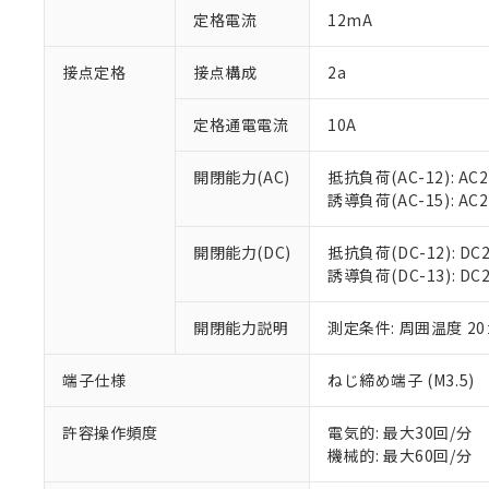
「○」：最大均質
定格電流
12mA
「×」：最大均質
本サービスは
当社は、これ
*EU RoHS指令（10物
「－」：未確認で
鉛(Pb) 1000ppm以下、
くものです。
う）を輸出ま
接点定格
接点構成
2a
記
説明
六価クロム(Cr(Ⅵ)) 1
当社制御機器
などの必要な
フタル酸ビス(2-エチルヘ
号
*中国RoHS10物質の基準値 
ル（DBP） 1000ppm
在庫状況およ
当社は規制貨
Pb(鉛) :1000ppm、 Hg
定格通電電流
10A
但し、RoHS指令で産
のであり、閲
ます。
Cr(Ⅵ)(六価クロム) : 
フタル酸エステル類の４
○
一定数以
DBP(フタル酸ジブチル) :
い。
当社は貴社製
DEHP(フタル酸ビス(2-エ
開閉能力(AC)
抵抗負荷(AC-12): AC24
正式な納期状
置等に一切使
誘導負荷(AC-15): AC24V
当社販売員に
※2 対応予定月
△
一定数に
当社は、貴社
オムロン制御
また当社は、
※2 環境保護使
在庫状況およ
部品在庫の切り替
たしません。
開閉能力(DC)
抵抗負荷(DC-12): DC24
－
在庫なし
す。
誘導負荷(DC-13): DC24
「ｅ」：有害物質
機器販売
マイパーツ機
「10」：通常の
ている必要が
味します。
開閉能力説明
測定条件: 周囲温度 2
空
受注生産
お客様が当ウ
※3 非含有証明
「－」：未確認で
白
が、当社の製
端子仕様
ねじ締め端子 (M3.5)
さい。
下記の非含有証明
※当社の共同
いる法人を指
許容操作頻度
電気的: 最大30回/分
EU RoHS指令（
機械的: 最大60回/分
51物質の非含有証
※本証明書は発行