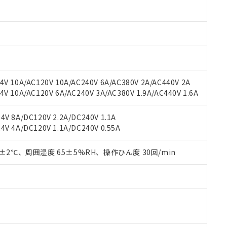
材料含有率が中国RoHSの基準値以下であることを示します。
材料含有率が中国RoHSの基準値を超えていることを示します。
、当社制御機器事業取扱商品の当社在庫状況および標準価格(税抜)
ら貴社製品のうち、外国為替および外国貿易法に定める商品（以下｢
質）：
す。当社販売部門へお問い合わせください。
 水銀(Hg) 1000ppm以下、 カドミウム(Cd) 100ppm以下、
たは国外への提供する場合は、日本国政府の輸出許可(または役務取
000ppm以下、ポリ臭化ビフェニル類(PBB) 1000ppm以下、ポリ臭化ジフェニルエーテル類(P
事業取扱商品の中には、本サービスの対象外となる商品もあること
手続きをとります。
キシル) (DEHP)(別名：DOP) 1000ppm以下、フタル酸ブチルベンジル（BBP） 100
(GB/T26572)：
以下、フタル酸ジイソブチル (DIBP) 1000ppm以下
び標準価格照会結果は、記載している更新日時点での社内データに
物を破棄する場合は、完全に破砕するなど、違法に輸出されないよ
(水銀) : 1000ppm、 Cd(カドミウム) : 100ppm、
業用監視および制御機器に対する適用除外項目は除く。
覧された時点での実際の在庫および標準価格とは異なる場合がある
1000ppm、 PBBs(ポリ臭化ビフェニル類) : 1000ppm、 PBDEs(ポリ臭化ジフェニルエーテル類
物質については閾値を超える意図的な使用がないことを確認しています。
上の在庫あり
 1000ppm、 DIBP(フタル酸ジイソブチル) : 1000ppm、 BBP(フタル酸ブチルベンジル) :
品を、核兵器、ミサイル、化学兵器、生物兵器またはその他武器並
チルヘキシル)) : 1000ppm
V 10A/AC120V 10A/AC240V 6A/AC380V 2A/AC440V 2A
況および標準価格はお客様のお取引先、またはお客様担当のオムロ
用いたしません。
 10A/AC120V 6A/AC240V 3A/AC380V 1.9A/AC440V 1.6A
ご相談ください。
は満たないが在庫あり
製品を第三者に販売する場合は、上記1、2および3の内容を当該第
機器販売店や当社販売拠点は「
販売ネットワーク
」をご確認くだ
販売先および販売に係わる関係者が違法に輸出するおそれがある場
用期限
び標準価格結果を当社の事前の承諾なく第三者に漏洩または開示し
え状況などにより、予定月が前後することがあります。
V 8A/DC120V 2.2A/DC240V 1.1A
(最新の在庫状況については、お客様のお取引先、またはお客様担当
V 4A/DC120V 1.1A/DC240V 0.55A
（10物質）のすべてが基準値以下であることを示します。
店・当社販売員にご確認ください)
能（部品リスト作成サービス）をご利用いただくには、I-Webメン
使用状況下において有害物質が外部に漏えいし、環境に深刻な影響を
あります。
0±2℃、周囲湿度 65±5%RH、操作ひん度 30回/min
機種、また在庫状況の情報を公開していない機種
ェブサイト上で当社にご登録された部品リストについて、当社およ
書ダウンロード
す。当社販売部門へお問い合わせください。
品・サービスに関するお客様との取引・商談に必要な範囲で利用す
合意する
キャンセル
書をダウンロードすることができます。
利用者とは、
"個人情報の共同利用に関して"
の「1.共同利用者の
します。
10物質）の非含有証明書
明書（当社基準）
日時点で非含有を証明するもので、過去に遡って非含有を証明するも