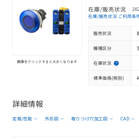
在庫/販売状況
20
在庫/販売状況 ご利用条
販売状況
機種区分
画像をクリックすると大きくなります
在庫状況
標準価格(税別)
詳細情報
定格/性能
外形図
取りつけ穴加工図
CAD