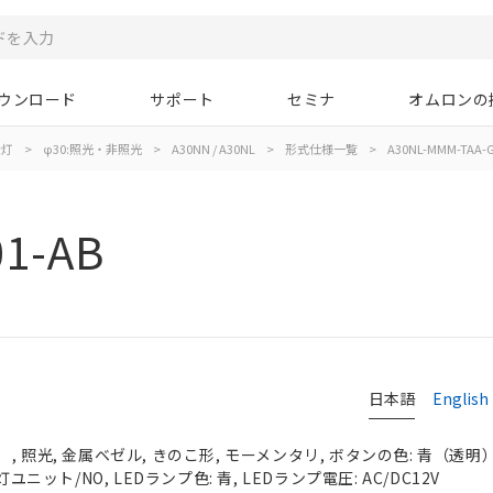
ウンロード
サポート
セミナ
オムロンの
示灯
>
φ30:照光・非照光
>
A30NN / A30NL
>
形式仕様一覧
>
A30NL-MMM-TAA-G
1-AB
日本語
English
 照光, 金属ベゼル, きのこ形, モーメンタリ, ボタンの色: 青（透明）, 
灯ユニット/NO, LEDランプ色: 青, LEDランプ電圧: AC/DC12V