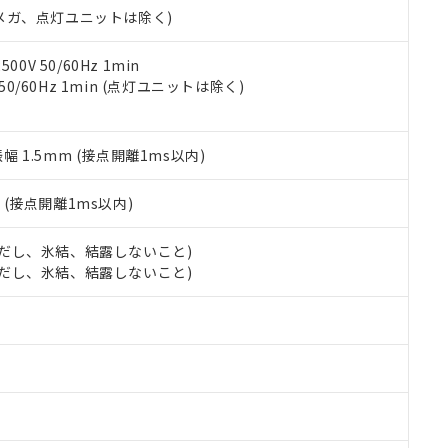
令のフタル酸エステル類４物質の対応では、対応完了までの期間は出
00Vメガ、点灯ユニットは除く)
備考欄に対応日を記載しておりました。
品への在庫切替を完了していることから、特段のことがない限り、20
0V 50/60Hz 1min
す。
 50/60Hz 1min (点灯ユニットは除く)
振幅 1.5mm (接点開離1ms以内)
2
(接点開離1ms以内)
 (ただし、氷結、結露しないこと)
 (ただし、氷結、結露しないこと)