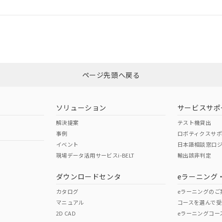
ログイン/会員登録
合状況については、「カスタマーサポートセンタ お客様相談室」または貴社
みください。
非含有証明書
※3
ページ先頭へ戻る
ダウンロードはこちら
ソリューション
サービスサポ
解決提案
テスト機貸出
事例
ロボティクスサ
イベント
日本語相談窓口
現場データ活用サービスi-BELT
輸出該非判定
I)
PBBs
PBDEs
DBP
ダウンロードセンタ
eラーニング
カタログ
eラーニングのご
マニュアル
コースを選んで受
O
O
O
2D CAD
eラーニングコー