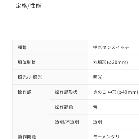
定格/性能
種類
押ボタンスイッチ
胴体形状
丸胴形(φ30mm)
照光/非照光
照光
操作部
操作部形状
きのこ 中形(φ40mm)
操作部色
青
透明/不透明
透明
動作機能
モーメンタリ