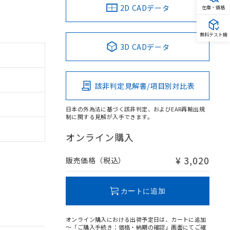
2D CADデータ
在庫・価格
無料テスト機
3D CADデータ
該非判定見解書/項目別対比表
日本の外為法に基づく該非判定、およびEAR再輸出規
制に関する見解が入手できます。
オンライン購入
¥ 3,020
販売価格（税込）
カートに追加
オンライン購入における出荷予定日は、カートに追加
～「ご購入手続き：価格・納期の確認」画面にてご確