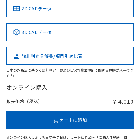
中国 RoHS
注意事項・凡例
2D CADデータ
中国 RoHS表
※1 ※2
3D CADデータ
Pb
Hg
Cd
Cr(VI)
該非判定見解書/項目別対比表
O
O
O
O
日本の外為法に基づく該非判定、およびEAR再輸出規制に関する見解が入手でき
ます。
"対応済み"や非含有の記載がされた商品であっても、流通
在庫等で未対応品が混在する可能性があります。
オンライン購入
非含有品が必要な際は、弊社営業部門もしくは販売店へお
問い合わせください。
¥ 4,010
販売価格（税込）
この製品のRoHS/REACH対応状況ページへ
カートに追加
オンライン購入における出荷予定日は、カートに追加～「ご購入手続き：価