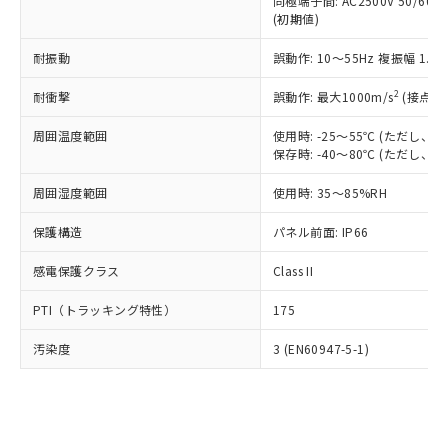
類(PBB) 1000ppm以下、ポリ臭化ジフェニルエーテル類
同極端子間: AC2500V 50/60
Cr(Ⅵ)(六価クロム) : 1000ppm、 PBBs(ポリ臭化ビフェ
とります。
了承ください。
(PBDE) 1000ppm以下、フタル酸ビス(2-エチルヘキシ
○
一定数以上の在庫あり
ニル類) : 1000ppm、 PBDEs(ポリ臭化ジフェニルエーテ
(初期値)
当社は規制貨物を破棄する場合は、完
ル) (DEHP)(別名：DOP) 1000ppm以下、フタル酸ブチ
正式な納期状況および標準価格はお客
ル類) : 1000ppm、
ルベンジル（BBP） 1000ppm以下、フタル酸ジブチル
全に破砕するなど、違法に輸出されな
DBP(フタル酸ジブチル) : 1000ppm、 DIBP(フタル酸ジ
様のお取引先、またはお客様担当のオ
耐振動
誤動作: 10～55Hz 複振幅 1.
（DBP） 1000ppm以下、フタル酸ジイソブチル
イソブチル) : 1000ppm、 BBP(フタル酸ブチルベンジ
△
一定数には満たないが在庫あり
いよう必要な手段を講じます。
ムロン制御機器販売店・当社販売員に
(DIBP) 1000ppm以下
ル) : 1000ppm、
当社は貴社製品を、核兵器、ミサイ
但し、RoHS指令で産業用監視および制御機器に対する
DEHP(フタル酸ビス(2-エチルヘキシル)) : 1000ppm
ご相談ください。
2
耐衝撃
誤動作: 最大1000m/s
(接点開
適用除外項目は除く。
ル、化学兵器、生物兵器またはその他
－
在庫なし(最新の在庫状況につ
オムロン制御機器販売店や当社販売拠
フタル酸エステル類の４物質については閾値を超える意
武器並びにこれらの製造装置等に一切
いては、お客様のお取引先、ま
周囲温度範囲
図的な使用がないことを確認しています。
使用時: -25～55℃ (ただし
点は「
販売ネットワーク
」をご確認
※2 環境保護使用期限
使用いたしません。
保存時: -40～80℃ (ただし
たはお客様担当のオムロン制御
ください。
当社は、貴社製品を第三者に販売する
機器販売店・当社販売員にご確
在庫状況および標準価格結果を当社の
※2 対応予定月
「ｅ」：有害物質（10物質）のすべてが基
周囲湿度範囲
使用時: 35～85%RH
場合は、上記1、2および3の内容を当
認ください)
事前の承諾なく第三者に漏洩または開
準値以下であることを示します。
該第三者に通知します。また当社は、
示しないようお願いします。
保護構造
パネル前面: IP66
部品在庫の切り替え状況などにより、予定
「10」：通常の使用状況下において有害物
販売先および販売に係わる関係者が違
マイパーツ機能（部品リスト作成サー
空
受注生産機種、また在庫状況の
月が前後することがあります。
質が外部に漏えいし、環境に深刻な影響を
法に輸出するおそれがある場合は、取
ビス）をご利用いただくには、I-Web
白
情報を公開していない機種
感電保護クラス
Class II
及ぼさない年数を意味します。
り引きをいたしません。
メンバーズにご登録されている必要が
「－」：未確認です。当社販売部門へお問
あります。
PTI（トラッキング特性）
175
い合わせください。
お客様が当ウェブサイト上で当社にご
※3 非含有証明書ダウンロード
登録された部品リストについて、当社
汚染度
3 (EN60947-5-1)
および当社の共同利用者が、当社の製
下記の非含有証明書をダウンロードするこ
品・サービスに関するお客様との取
とができます。
合意する
キャンセル
引・商談に必要な範囲で利用すること
をご了承ください。
EU RoHS指令（10物質）の非含有証明書