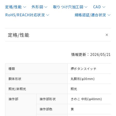
定格/性能
外形図
取りつけ穴加工図
CAD
RoHS/REACH対応状況
規格認証/適合状況
定格/性能
情報更新：2026/05/21
種類
押ボタンスイッチ
胴体形状
丸胴形(φ30mm)
照光/非照光
照光
操作部
操作部形状
きのこ 中形(φ40mm)
操作部色
黄