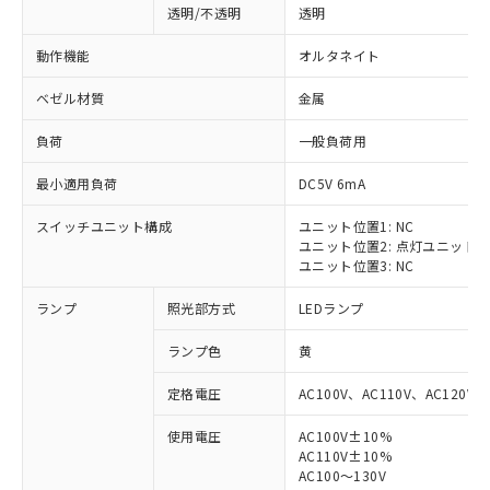
透明/不透明
透明
動作機能
オルタネイト
ベゼル材質
金属
負荷
一般負荷用
最小適用負荷
DC5V 6mA
スイッチユニット構成
ユニット位置1: NC
ユニット位置2: 点灯ユニット
ユニット位置3: NC
ランプ
照光部方式
LEDランプ
ランプ色
黄
定格電圧
AC100V、AC110V、AC120V
使用電圧
AC100V±10%
※1 対応状況
AC110V±10%
AC100～130V