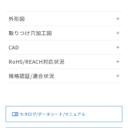
※当社の共同利用者とは、
"個人情報
51物質の非含有証明書（当社基準）
の共同利用に関して"
の「1.共同利
※本証明書は発行日時点で非含有を証明す
用者の範囲」に記載されている法人を
るもので、過去に遡って非含有を証明する
外形図
指します。
ものではありません。
情報更新：2026/05/21
また、RoHS指令のフタル酸エステル類４
取りつけ穴加工図
物質の対応では、対応完了までの期間は出
荷製品に未対応品が混在することから備考
情報更新：2026/05/21
CAD
欄に対応日を記載しておりました。
既に当社にて対応品への在庫切替を完了
ログイン/会員登録いただくと、CADデータをダウンロー
していることから、特段のことがない限
RoHS/REACH対応状況
ドすることができます。
り、2022年1月12日より割愛しておりま
す。
情報更新：2026/7/29
規格認証/適合状況
ログイン/会員登録
EU RoHS
注意事項・凡例
A30NL-MMA-TYA-P202-YDについての規格認証/適合状況に
ついては、「カスタマーサポートセンタ お客様相談室」また
は貴社担当オムロン営業員または販売店にお問い合わせくだ
対応状況
対応予定月
※1
※2
さい。
ダウンロードデータをご利用いただく前に、以下を必ずお読
みください。
カタログ/データシート/マニュアル
対応済み
ソフトウェアの使用条件
お問い合わせ