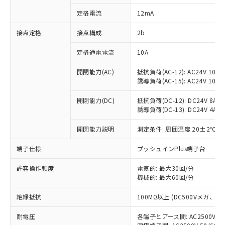
対応済み：EU RoHS指令（10物質）の
定格電流
12mA
非含有に対応した製品が提供可能な商品で
す。
接点定格
接点構成
2b
対応予定：EU RoHS指令（10物質）の非含
ご利用条件
有に対応した製品に切り替える予定のある
定格通電電流
10A
商品です。
対応予定なし：EU RoHS指令（10物質）の
開閉能力(AC)
抵抗負荷(AC-12): AC24V 10A/A
以下の条件をお読みいただき、同意のうえ
非含有に非対応の商品で、対応品を出す予
誘導負荷(AC-15): AC24V 10A/AC
ご利用ください。
定はありません。
調査・確認中：EU RoHS指令（10物質）の
開閉能力(DC)
抵抗負荷(DC-12): DC24V 8A/DC
本サービスは、当社制御機器事業取扱
※1 中国RoHS○×表
誘導負荷(DC-13): DC24V 4A/DC
非含有の対応状況を調査中または確認中の
商品の当社在庫状況および標準価格
商品です。
(税抜)を提供させていただくもので
開閉能力説明
測定条件: 周囲温度 20±2℃、
「○」：最大均質材料含有率が中国RoHSの
非該当品：ライセンス料など無形物で、有
す。
基準値以下であることを示します。
害物質有無と関係のない商品です。
当社制御機器事業取扱商品の中には、
端子仕様
プッシュインPlus端子台
「×」：最大均質材料含有率が中国RoHSの
仕入先様の事情により、非含有部品として
本サービスの対象外となる商品もある
基準値を超えていることを示します。
いたものが、含有品と判明した場合などや
当社は、これら貴社製品のうち、外国
ことをご了承ください。
許容操作頻度
電気的: 最大30回/分
「－」：未確認です。当社販売部門へお問
むを得ず変更することがあります。
為替および外国貿易法に定める商品
機械的: 最大60回/分
在庫状況および標準価格照会結果は、
い合わせください。
（以下｢規制貨物等」という）を輸出
記載している更新日時点での社内デー
*EU RoHS指令（10物質）：
または国外への提供する場合は、日本
絶縁抵抗
100MΩ以上 (DC500Vメガ、
記
タに基づき作成されるものであり、閲
説明
鉛(Pb) 1000ppm以下、 水銀(Hg) 1000ppm以下、 カド
*中国RoHS10物質の基準値 (GB/T26572)：
国政府の輸出許可(または役務取引許
号
覧された時点での実際の在庫および標
ミウム(Cd) 100ppm以下、
Pb(鉛) :1000ppm、 Hg(水銀) : 1000ppm、 Cd(カドミウ
耐電圧
各端子とアース間: AC2500V 50/
可)を取得するなどの必要な手続きを
六価クロム(Cr(Ⅵ)) 1000ppm以下、ポリ臭化ビフェニル
ム) : 100ppm、
準価格とは異なる場合があることをご