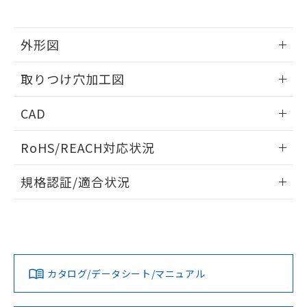
※当社の共同利用者とは、
"個人情報
51物質の非含有証明書（当社基準）
の共同利用に関して"
の「1.共同利
※本証明書は発行日時点で非含有を証明す
用者の範囲」に記載されている法人を
るもので、過去に遡って非含有を証明する
外形図
指します。
ものではありません。
情報更新：2026/05/21
また、RoHS指令のフタル酸エステル類４
取りつけ穴加工図
物質の対応では、対応完了までの期間は出
荷製品に未対応品が混在することから備考
情報更新：2026/05/21
CAD
欄に対応日を記載しておりました。
既に当社にて対応品への在庫切替を完了
ログイン/会員登録いただくと、CADデータをダウンロー
していることから、特段のことがない限
RoHS/REACH対応状況
ドすることができます。
り、2022年1月12日より割愛しておりま
す。
情報更新：2026/7/29
規格認証/適合状況
ログイン/会員登録
EU RoHS
注意事項・凡例
A30NL-MMA-TYA-P101-YDについての規格認証/適合状況に
ついては、「カスタマーサポートセンタ お客様相談室」また
は貴社担当オムロン営業員または販売店にお問い合わせくだ
対応状況
対応予定月
※1
※2
さい。
ダウンロードデータをご利用いただく前に、以下を必ずお読
みください。
カタログ/データシート/マニュアル
対応済み
ソフトウェアの使用条件
お問い合わせ