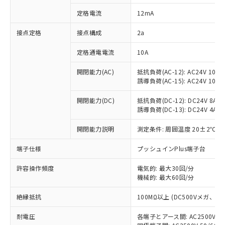
対応済み：EU RoHS指令（10物質）の
定格電流
12mA
非含有に対応した製品が提供可能な商品で
す。
接点定格
接点構成
2a
対応予定：EU RoHS指令（10物質）の非含
ご利用条件
有に対応した製品に切り替える予定のある
定格通電電流
10A
商品です。
対応予定なし：EU RoHS指令（10物質）の
開閉能力(AC)
抵抗負荷(AC-12): AC24V 10A/A
以下の条件をお読みいただき、同意のうえ
非含有に非対応の商品で、対応品を出す予
誘導負荷(AC-15): AC24V 10A/AC
ご利用ください。
定はありません。
調査・確認中：EU RoHS指令（10物質）の
開閉能力(DC)
抵抗負荷(DC-12): DC24V 8A/DC
本サービスは、当社制御機器事業取扱
※1 中国RoHS○×表
誘導負荷(DC-13): DC24V 4A/DC
非含有の対応状況を調査中または確認中の
商品の当社在庫状況および標準価格
商品です。
(税抜)を提供させていただくもので
開閉能力説明
測定条件: 周囲温度 20±2℃、
「○」：最大均質材料含有率が中国RoHSの
非該当品：ライセンス料など無形物で、有
す。
基準値以下であることを示します。
害物質有無と関係のない商品です。
当社制御機器事業取扱商品の中には、
端子仕様
プッシュインPlus端子台
「×」：最大均質材料含有率が中国RoHSの
仕入先様の事情により、非含有部品として
本サービスの対象外となる商品もある
基準値を超えていることを示します。
いたものが、含有品と判明した場合などや
当社は、これら貴社製品のうち、外国
ことをご了承ください。
許容操作頻度
電気的: 最大30回/分
「－」：未確認です。当社販売部門へお問
むを得ず変更することがあります。
為替および外国貿易法に定める商品
機械的: 最大60回/分
在庫状況および標準価格照会結果は、
い合わせください。
（以下｢規制貨物等」という）を輸出
記載している更新日時点での社内デー
*EU RoHS指令（10物質）：
または国外への提供する場合は、日本
絶縁抵抗
100MΩ以上 (DC500Vメガ、
記
タに基づき作成されるものであり、閲
説明
鉛(Pb) 1000ppm以下、 水銀(Hg) 1000ppm以下、 カド
*中国RoHS10物質の基準値 (GB/T26572)：
国政府の輸出許可(または役務取引許
号
覧された時点での実際の在庫および標
ミウム(Cd) 100ppm以下、
Pb(鉛) :1000ppm、 Hg(水銀) : 1000ppm、 Cd(カドミウ
耐電圧
各端子とアース間: AC2500V 50/
可)を取得するなどの必要な手続きを
六価クロム(Cr(Ⅵ)) 1000ppm以下、ポリ臭化ビフェニル
ム) : 100ppm、
準価格とは異なる場合があることをご