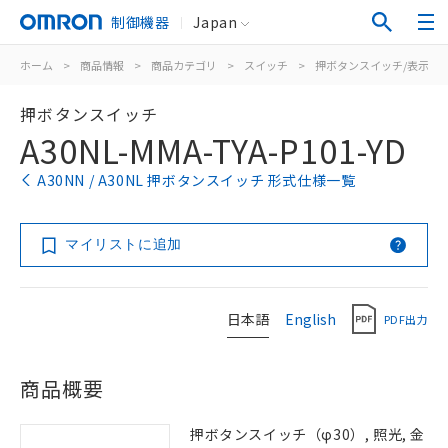
制御機器
Japan
ホーム
>
商品情報
>
商品カテゴリ
>
スイッチ
>
押ボタンスイッチ/表示灯
押ボタンスイッチ
A30NL-MMA-TYA-P101-YD
A30NN / A30NL 押ボタンスイッチ 形式仕様一覧
マイリストに追加
日本語
English
PDF出力
商品概要
押ボタンスイッチ（φ30）, 照光, 金