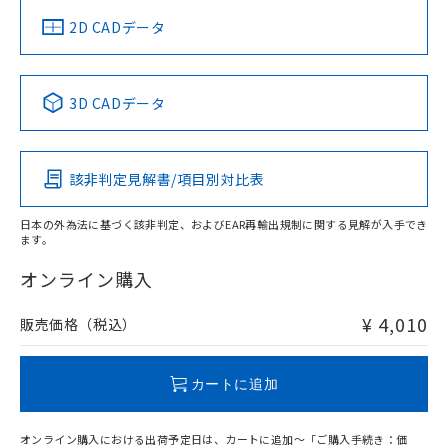
中国 RoHS
注意事項・凡例
2D CADデータ
中国 RoHS表
※1 ※2
3D CADデータ
Pb
Hg
Cd
Cr(VI)
該非判定見解書/項目別対比表
O
O
O
O
日本の外為法に基づく該非判定、およびEAR再輸出規制に関する見解が入手でき
ます。
"対応済み"や非含有の記載がされた商品であっても、流通
在庫等で未対応品が混在する可能性があります。
オンライン購入
非含有品が必要な際は、弊社営業部門もしくは販売店へお
問い合わせください。
¥ 4,010
販売価格（税込）
この製品のRoHS/REACH対応状況ページへ
カートに追加
オンライン購入における出荷予定日は、カートに追加～「ご購入手続き：価