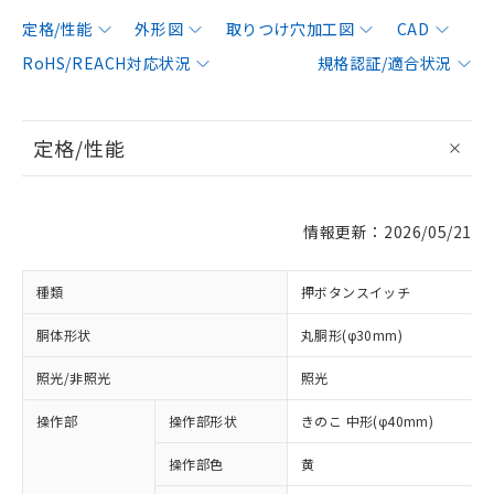
定格/性能
外形図
取りつけ穴加工図
CAD
RoHS/REACH対応状況
規格認証/適合状況
定格/性能
情報更新：2026/05/21
種類
押ボタンスイッチ
胴体形状
丸胴形(φ30mm)
照光/非照光
照光
操作部
操作部形状
きのこ 中形(φ40mm)
操作部色
黄