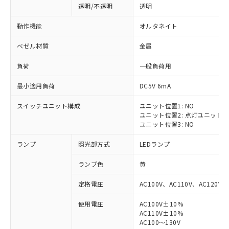
透明/不透明
透明
動作機能
オルタネイト
ベゼル材質
金属
負荷
一般負荷用
最小適用負荷
DC5V 6mA
スイッチユニット構成
ユニット位置1: NO
ユニット位置2: 点灯ユニット
ユニット位置3: NO
ランプ
照光部方式
LEDランプ
ランプ色
黄
定格電圧
AC100V、AC110V、AC120V
使用電圧
AC100V±10%
※1 対応状況
AC110V±10%
AC100～130V