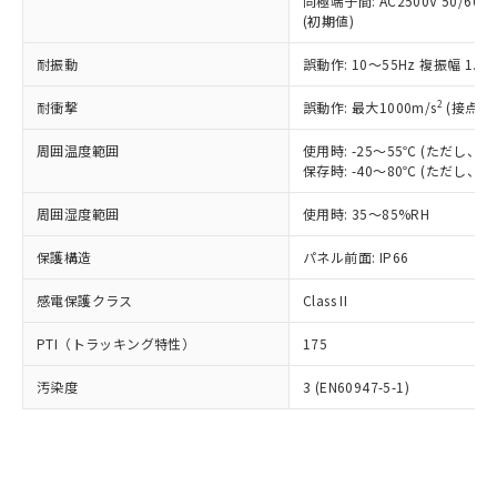
類(PBB) 1000ppm以下、ポリ臭化ジフェニルエーテル類
同極端子間: AC2500V 50/60
Cr(Ⅵ)(六価クロム) : 1000ppm、 PBBs(ポリ臭化ビフェ
とります。
了承ください。
(PBDE) 1000ppm以下、フタル酸ビス(2-エチルヘキシ
○
一定数以上の在庫あり
ニル類) : 1000ppm、 PBDEs(ポリ臭化ジフェニルエーテ
(初期値)
当社は規制貨物を破棄する場合は、完
ル) (DEHP)(別名：DOP) 1000ppm以下、フタル酸ブチ
正式な納期状況および標準価格はお客
ル類) : 1000ppm、
ルベンジル（BBP） 1000ppm以下、フタル酸ジブチル
全に破砕するなど、違法に輸出されな
DBP(フタル酸ジブチル) : 1000ppm、 DIBP(フタル酸ジ
様のお取引先、またはお客様担当のオ
耐振動
誤動作: 10～55Hz 複振幅 1.
（DBP） 1000ppm以下、フタル酸ジイソブチル
イソブチル) : 1000ppm、 BBP(フタル酸ブチルベンジ
△
一定数には満たないが在庫あり
いよう必要な手段を講じます。
ムロン制御機器販売店・当社販売員に
(DIBP) 1000ppm以下
ル) : 1000ppm、
当社は貴社製品を、核兵器、ミサイ
但し、RoHS指令で産業用監視および制御機器に対する
DEHP(フタル酸ビス(2-エチルヘキシル)) : 1000ppm
ご相談ください。
2
耐衝撃
誤動作: 最大1000m/s
(接点開
適用除外項目は除く。
ル、化学兵器、生物兵器またはその他
－
在庫なし(最新の在庫状況につ
オムロン制御機器販売店や当社販売拠
フタル酸エステル類の４物質については閾値を超える意
武器並びにこれらの製造装置等に一切
いては、お客様のお取引先、ま
周囲温度範囲
図的な使用がないことを確認しています。
使用時: -25～55℃ (ただし
点は「
販売ネットワーク
」をご確認
※2 環境保護使用期限
使用いたしません。
保存時: -40～80℃ (ただし
たはお客様担当のオムロン制御
ください。
当社は、貴社製品を第三者に販売する
機器販売店・当社販売員にご確
在庫状況および標準価格結果を当社の
※2 対応予定月
「ｅ」：有害物質（10物質）のすべてが基
周囲湿度範囲
使用時: 35～85%RH
場合は、上記1、2および3の内容を当
認ください)
事前の承諾なく第三者に漏洩または開
準値以下であることを示します。
該第三者に通知します。また当社は、
示しないようお願いします。
保護構造
パネル前面: IP66
部品在庫の切り替え状況などにより、予定
「10」：通常の使用状況下において有害物
販売先および販売に係わる関係者が違
マイパーツ機能（部品リスト作成サー
空
受注生産機種、また在庫状況の
月が前後することがあります。
質が外部に漏えいし、環境に深刻な影響を
法に輸出するおそれがある場合は、取
ビス）をご利用いただくには、I-Web
白
情報を公開していない機種
感電保護クラス
Class II
及ぼさない年数を意味します。
り引きをいたしません。
メンバーズにご登録されている必要が
「－」：未確認です。当社販売部門へお問
あります。
PTI（トラッキング特性）
175
い合わせください。
お客様が当ウェブサイト上で当社にご
※3 非含有証明書ダウンロード
登録された部品リストについて、当社
汚染度
3 (EN60947-5-1)
および当社の共同利用者が、当社の製
下記の非含有証明書をダウンロードするこ
品・サービスに関するお客様との取
とができます。
合意する
キャンセル
引・商談に必要な範囲で利用すること
をご了承ください。
EU RoHS指令（10物質）の非含有証明書