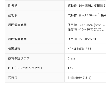
○
一定数以上の在庫あり
ニル類) : 1000ppm、 PBDEs(ポリ臭化ジフェニルエーテ
当社は規制貨物を破棄する場合は、完
ル) (DEHP)(別名：DOP) 1000ppm以下、フタル酸ブチ
正式な納期状況および標準価格はお客
ル類) : 1000ppm、
耐振動
誤動作: 10～55Hz 複振幅 1.
ルベンジル（BBP） 1000ppm以下、フタル酸ジブチル
全に破砕するなど、違法に輸出されな
DBP(フタル酸ジブチル) : 1000ppm、 DIBP(フタル酸ジ
様のお取引先、またはお客様担当のオ
（DBP） 1000ppm以下、フタル酸ジイソブチル
イソブチル) : 1000ppm、 BBP(フタル酸ブチルベンジ
△
一定数には満たないが在庫あり
いよう必要な手段を講じます。
ムロン制御機器販売店・当社販売員に
(DIBP) 1000ppm以下
2
耐衝撃
ル) : 1000ppm、
誤動作: 最大1000m/s
(接点開
当社は貴社製品を、核兵器、ミサイ
但し、RoHS指令で産業用監視および制御機器に対する
DEHP(フタル酸ビス(2-エチルヘキシル)) : 1000ppm
ご相談ください。
適用除外項目は除く。
ル、化学兵器、生物兵器またはその他
－
在庫なし(最新の在庫状況につ
オムロン制御機器販売店や当社販売拠
周囲温度範囲
使用時: -25～55℃ (ただし
フタル酸エステル類の４物質については閾値を超える意
武器並びにこれらの製造装置等に一切
いては、お客様のお取引先、ま
図的な使用がないことを確認しています。
保存時: -40～80℃ (ただし
点は「
販売ネットワーク
」をご確認
※2 環境保護使用期限
使用いたしません。
たはお客様担当のオムロン制御
ください。
当社は、貴社製品を第三者に販売する
周囲湿度範囲
使用時: 35～85%RH
機器販売店・当社販売員にご確
在庫状況および標準価格結果を当社の
※2 対応予定月
「ｅ」：有害物質（10物質）のすべてが基
場合は、上記1、2および3の内容を当
認ください)
事前の承諾なく第三者に漏洩または開
準値以下であることを示します。
保護構造
パネル前面: IP66
該第三者に通知します。また当社は、
示しないようお願いします。
部品在庫の切り替え状況などにより、予定
「10」：通常の使用状況下において有害物
販売先および販売に係わる関係者が違
マイパーツ機能（部品リスト作成サー
空
受注生産機種、また在庫状況の
感電保護クラス
Class II
月が前後することがあります。
質が外部に漏えいし、環境に深刻な影響を
法に輸出するおそれがある場合は、取
ビス）をご利用いただくには、I-Web
白
情報を公開していない機種
及ぼさない年数を意味します。
り引きをいたしません。
メンバーズにご登録されている必要が
PTI（トラッキング特性）
175
「－」：未確認です。当社販売部門へお問
あります。
い合わせください。
お客様が当ウェブサイト上で当社にご
汚染度
3 (EN60947-5-1)
※3 非含有証明書ダウンロード
登録された部品リストについて、当社
および当社の共同利用者が、当社の製
下記の非含有証明書をダウンロードするこ
品・サービスに関するお客様との取
とができます。
合意する
キャンセル
引・商談に必要な範囲で利用すること
をご了承ください。
EU RoHS指令（10物質）の非含有証明書
※当社の共同利用者とは、
"個人情報