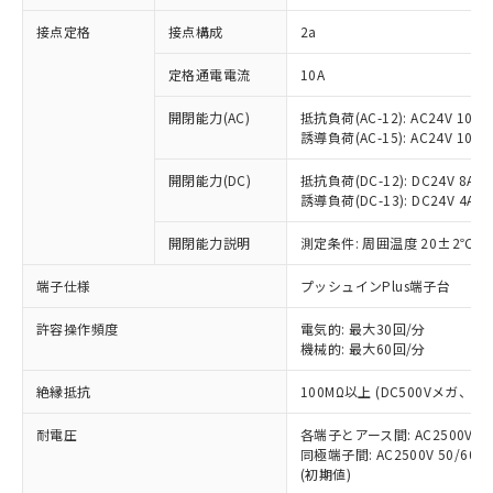
非含有に対応した製品が提供可能な商品で
接点定格
接点構成
2a
す。
対応予定：EU RoHS指令（10物質）の非含
ご利用条件
定格通電電流
10A
有に対応した製品に切り替える予定のある
商品です。
開閉能力(AC)
抵抗負荷(AC-12): AC24V 10A/A
対応予定なし：EU RoHS指令（10物質）の
誘導負荷(AC-15): AC24V 10A/AC
以下の条件をお読みいただき、同意のうえ
非含有に非対応の商品で、対応品を出す予
ご利用ください。
定はありません。
開閉能力(DC)
抵抗負荷(DC-12): DC24V 8A/DC
調査・確認中：EU RoHS指令（10物質）の
誘導負荷(DC-13): DC24V 4A/DC
本サービスは、当社制御機器事業取扱
※1 中国RoHS○×表
非含有の対応状況を調査中または確認中の
商品の当社在庫状況および標準価格
開閉能力説明
測定条件: 周囲温度 20±2℃、
商品です。
(税抜)を提供させていただくもので
「○」：最大均質材料含有率が中国RoHSの
非該当品：ライセンス料など無形物で、有
す。
端子仕様
プッシュインPlus端子台
基準値以下であることを示します。
害物質有無と関係のない商品です。
当社制御機器事業取扱商品の中には、
「×」：最大均質材料含有率が中国RoHSの
仕入先様の事情により、非含有部品として
本サービスの対象外となる商品もある
許容操作頻度
電気的: 最大30回/分
基準値を超えていることを示します。
いたものが、含有品と判明した場合などや
当社は、これら貴社製品のうち、外国
ことをご了承ください。
機械的: 最大60回/分
「－」：未確認です。当社販売部門へお問
むを得ず変更することがあります。
為替および外国貿易法に定める商品
在庫状況および標準価格照会結果は、
い合わせください。
（以下｢規制貨物等」という）を輸出
絶縁抵抗
100MΩ以上 (DC500Vメガ、
記載している更新日時点での社内デー
*EU RoHS指令（10物質）：
または国外への提供する場合は、日本
記
タに基づき作成されるものであり、閲
説明
鉛(Pb) 1000ppm以下、 水銀(Hg) 1000ppm以下、 カド
*中国RoHS10物質の基準値 (GB/T26572)：
国政府の輸出許可(または役務取引許
耐電圧
各端子とアース間: AC2500V 50/
号
覧された時点での実際の在庫および標
ミウム(Cd) 100ppm以下、
Pb(鉛) :1000ppm、 Hg(水銀) : 1000ppm、 Cd(カドミウ
同極端子間: AC2500V 50/60
可)を取得するなどの必要な手続きを
六価クロム(Cr(Ⅵ)) 1000ppm以下、ポリ臭化ビフェニル
ム) : 100ppm、
準価格とは異なる場合があることをご
類(PBB) 1000ppm以下、ポリ臭化ジフェニルエーテル類
(初期値)
Cr(Ⅵ)(六価クロム) : 1000ppm、 PBBs(ポリ臭化ビフェ
とります。
了承ください。
(PBDE) 1000ppm以下、フタル酸ビス(2-エチルヘキシ