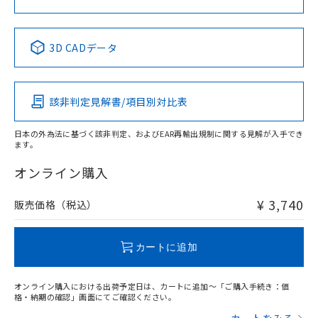
中国 RoHS表
※1 ※2
3D CADデータ
Pb
Hg
Cd
Cr(VI)
該非判定見解書/項目別対比表
X
O
O
O
日本の外為法に基づく該非判定、およびEAR再輸出規制に関する見解が入手でき
ます。
"対応済み"や非含有の記載がされた商品であっても、流通
在庫等で未対応品が混在する可能性があります。
オンライン購入
非含有品が必要な際は、弊社営業部門もしくは販売店へお
問い合わせください。
¥ 3,740
販売価格（税込）
この製品のRoHS/REACH対応状況ページへ
カートに追加
オンライン購入における出荷予定日は、カートに追加～「ご購入手続き：価
格・納期の確認」画面にてご確認ください。