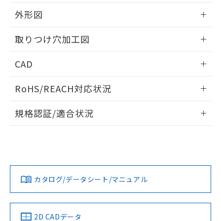
51物質の非含有証明書（当社基準）
の共同利用に関して"
の「1.共同利
※本証明書は発行日時点で非含有を証明す
外形図
用者の範囲」に記載されている法人を
るもので、過去に遡って非含有を証明する
指します。
ものではありません。
情報更新：2026/05/21
取りつけ穴加工図
また、RoHS指令のフタル酸エステル類４
物質の対応では、対応完了までの期間は出
情報更新：2026/05/21
CAD
荷製品に未対応品が混在することから備考
欄に対応日を記載しておりました。
ログイン/会員登録いただくと、CADデータをダウンロー
既に当社にて対応品への在庫切替を完了
RoHS/REACH対応状況
ドすることができます。
していることから、特段のことがない限
り、2022年1月12日より割愛しておりま
情報更新：2026/7/29
規格認証/適合状況
す。
ログイン/会員登録
EU RoHS
注意事項・凡例
A30NL-MMA-TYA-P101-YBについての規格認証/適合状況に
ついては、「カスタマーサポートセンタ お客様相談室」また
は貴社担当オムロン営業員または販売店にお問い合わせくだ
対応状況
対応予定月
※1
※2
さい。
ダウンロードデータをご利用いただく前に、以下を必ずお読
みください。
カタログ/データシート/マニュアル
対応済み
ソフトウェアの使用条件
お問い合わせ
中国 RoHS
注意事項・凡例
2D CADデータ