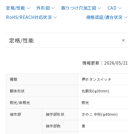
定格/性能
外形図
取りつけ穴加工図
CAD
RoHS/REACH対応状況
規格認証/適合状況
定格/性能
情報更新：2026/05/21
種類
押ボタンスイッチ
胴体形状
丸胴形(φ30mm)
照光/非照光
照光
操作部
操作部形状
きのこ 中形(φ40mm)
操作部色
黄