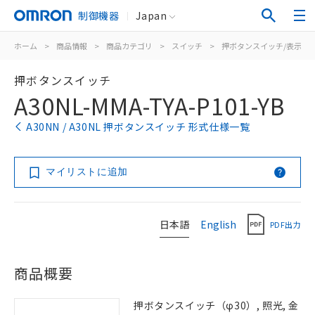
制御機器
Japan
ホーム
>
商品情報
>
商品カテゴリ
>
スイッチ
>
押ボタンスイッチ/表示灯
押ボタンスイッチ
A30NL-MMA-TYA-P101-YB
A30NN / A30NL 押ボタンスイッチ 形式仕様一覧
マイリストに追加
日本語
English
PDF出力
商品概要
押ボタンスイッチ（φ30）, 照光, 金