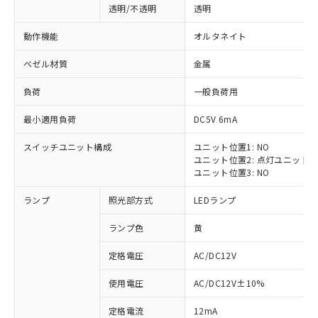
透明/不透明
透明
動作機能
オルタネイト
ベゼル材質
金属
負荷
一般負荷用
最小適用負荷
DC5V 6mA
スイッチユニット構成
ユニット位置1: NO
ユニット位置2: 点灯ユニット
ユニット位置3: NO
ランプ
照光部方式
LEDランプ
ランプ色
黄
定格電圧
AC/DC12V
※1 対応状況
使用電圧
AC/DC12V±10%
定格電流
12mA
対応済み：EU RoHS指令（10物質）の