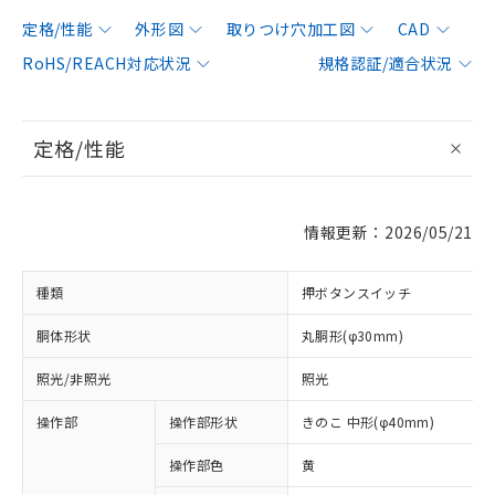
定格/性能
外形図
取りつけ穴加工図
CAD
RoHS/REACH対応状況
規格認証/適合状況
定格/性能
情報更新：2026/05/21
種類
押ボタンスイッチ
胴体形状
丸胴形(φ30mm)
照光/非照光
照光
操作部
操作部形状
きのこ 中形(φ40mm)
操作部色
黄