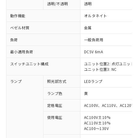
透明/不透明
透明
動作機能
オルタネイト
ベゼル材質
金属
負荷
一般負荷用
最小適用負荷
DC5V 6mA
スイッチユニット構成
ユニット位置2: 点灯ユニット
ユニット位置3: NC
ランプ
照光部方式
LEDランプ
ランプ色
黄
定格電圧
AC100V、AC110V、AC120V
使用電圧
AC100V±10%
AC110V±10%
※1 対応状況
AC100～130V