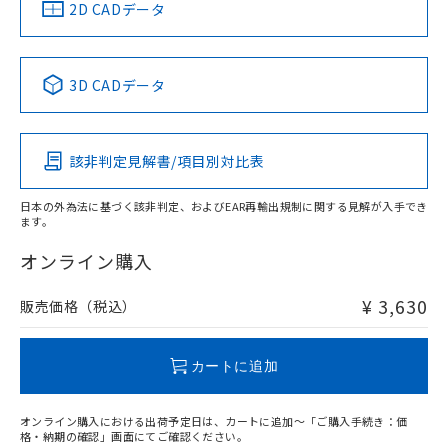
中国 RoHS
注意事項・凡例
2D CADデータ
中国 RoHS表
※1 ※2
3D CADデータ
Pb
Hg
Cd
Cr(VI)
該非判定見解書/項目別対比表
O
O
O
O
日本の外為法に基づく該非判定、およびEAR再輸出規制に関する見解が入手でき
ます。
"対応済み"や非含有の記載がされた商品であっても、流通
在庫等で未対応品が混在する可能性があります。
オンライン購入
非含有品が必要な際は、弊社営業部門もしくは販売店へお
問い合わせください。
¥ 3,630
販売価格（税込）
この製品のRoHS/REACH対応状況ページへ
カートに追加
オンライン購入における出荷予定日は、カートに追加～「ご購入手続き：価
格・納期の確認」画面にてご確認ください。