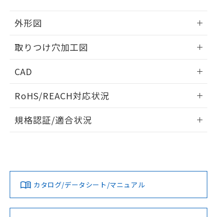
51物質の非含有証明書（当社基準）
の共同利用に関して"
の「1.共同利
※本証明書は発行日時点で非含有を証明す
用者の範囲」に記載されている法人を
外形図
るもので、過去に遡って非含有を証明する
指します。
ものではありません。
情報更新：2026/05/21
取りつけ穴加工図
また、RoHS指令のフタル酸エステル類４
物質の対応では、対応完了までの期間は出
情報更新：2026/05/21
荷製品に未対応品が混在することから備考
CAD
欄に対応日を記載しておりました。
既に当社にて対応品への在庫切替を完了
ログイン/会員登録いただくと、CADデータをダウンロー
RoHS/REACH対応状況
していることから、特段のことがない限
ドすることができます。
り、2022年1月12日より割愛しておりま
情報更新：2026/7/29
す。
規格認証/適合状況
ログイン/会員登録
EU RoHS
注意事項・凡例
A30NL-MMA-TYA-P002-YDについての規格認証/適合状況に
ついては、「カスタマーサポートセンタ お客様相談室」また
は貴社担当オムロン営業員または販売店にお問い合わせくだ
対応状況
対応予定月
※1
※2
さい。
ダウンロードデータをご利用いただく前に、以下を必ずお読
みください。
カタログ/データシート/マニュアル
対応済み
ソフトウェアの使用条件
お問い合わせ