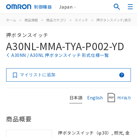
制御機器
Japan
ホーム
>
商品情報
>
商品カテゴリ
>
スイッチ
>
押ボタンスイッチ/表示灯
押ボタンスイッチ
A30NL-MMA-TYA-P002-YD
A30NN / A30NL 押ボタンスイッチ 形式仕様一覧
マイリストに追加
日本語
English
PDF出力
商品概要
押ボタンスイッチ（φ30）, 照光, 金