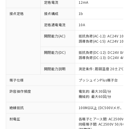
対応済み：EU RoHS指令（10物質）の
定格電流
12mA
非含有に対応した製品が提供可能な商品で
す。
接点定格
接点構成
1b
対応予定：EU RoHS指令（10物質）の非含
ご利用条件
有に対応した製品に切り替える予定のある
定格通電電流
10A
商品です。
開閉能力(AC)
抵抗負荷(AC-12): AC24V 10A/A
対応予定なし：EU RoHS指令（10物質）の
以下の条件をお読みいただき、同意のうえ
誘導負荷(AC-15): AC24V 10A/AC
非含有に非対応の商品で、対応品を出す予
ご利用ください。
定はありません。
開閉能力(DC)
抵抗負荷(DC-12): DC24V 8A/DC
調査・確認中：EU RoHS指令（10物質）の
本サービスは、当社制御機器事業取扱
誘導負荷(DC-13): DC24V 4A/DC
※1 中国RoHS○×表
非含有の対応状況を調査中または確認中の
商品の当社在庫状況および標準価格
商品です。
開閉能力説明
測定条件: 周囲温度 20±2℃、
(税抜)を提供させていただくもので
「○」：最大均質材料含有率が中国RoHSの
非該当品：ライセンス料など無形物で、有
す。
基準値以下であることを示します。
害物質有無と関係のない商品です。
端子仕様
プッシュインPlus端子台
当社制御機器事業取扱商品の中には、
「×」：最大均質材料含有率が中国RoHSの
仕入先様の事情により、非含有部品として
本サービスの対象外となる商品もある
基準値を超えていることを示します。
いたものが、含有品と判明した場合などや
許容操作頻度
電気的: 最大30回/分
当社は、これら貴社製品のうち、外国
ことをご了承ください。
「－」：未確認です。当社販売部門へお問
機械的: 最大60回/分
むを得ず変更することがあります。
為替および外国貿易法に定める商品
在庫状況および標準価格照会結果は、
い合わせください。
（以下｢規制貨物等」という）を輸出
記載している更新日時点での社内デー
絶縁抵抗
100MΩ以上 (DC500Vメガ、
*EU RoHS指令（10物質）：
または国外への提供する場合は、日本
記
タに基づき作成されるものであり、閲
説明
鉛(Pb) 1000ppm以下、 水銀(Hg) 1000ppm以下、 カド
*中国RoHS10物質の基準値 (GB/T26572)：
国政府の輸出許可(または役務取引許
号
覧された時点での実際の在庫および標
ミウム(Cd) 100ppm以下、
耐電圧
Pb(鉛) :1000ppm、 Hg(水銀) : 1000ppm、 Cd(カドミウ
各端子とアース間: AC2500V 50/
可)を取得するなどの必要な手続きを
六価クロム(Cr(Ⅵ)) 1000ppm以下、ポリ臭化ビフェニル
ム) : 100ppm、
準価格とは異なる場合があることをご
同極端子間: AC2500V 50/60
類(PBB) 1000ppm以下、ポリ臭化ジフェニルエーテル類
Cr(Ⅵ)(六価クロム) : 1000ppm、 PBBs(ポリ臭化ビフェ
とります。