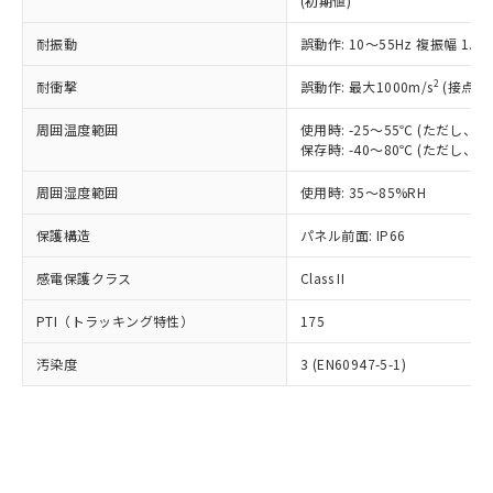
(初期値)
了承ください。
(PBDE) 1000ppm以下、フタル酸ビス(2-エチルヘキシ
○
一定数以上の在庫あり
ニル類) : 1000ppm、 PBDEs(ポリ臭化ジフェニルエーテ
当社は規制貨物を破棄する場合は、完
ル) (DEHP)(別名：DOP) 1000ppm以下、フタル酸ブチ
正式な納期状況および標準価格はお客
ル類) : 1000ppm、
ルベンジル（BBP） 1000ppm以下、フタル酸ジブチル
全に破砕するなど、違法に輸出されな
耐振動
DBP(フタル酸ジブチル) : 1000ppm、 DIBP(フタル酸ジ
誤動作: 10～55Hz 複振幅 1.
様のお取引先、またはお客様担当のオ
（DBP） 1000ppm以下、フタル酸ジイソブチル
イソブチル) : 1000ppm、 BBP(フタル酸ブチルベンジ
△
一定数には満たないが在庫あり
いよう必要な手段を講じます。
ムロン制御機器販売店・当社販売員に
(DIBP) 1000ppm以下
ル) : 1000ppm、
2
耐衝撃
誤動作: 最大1000m/s
(接点開
当社は貴社製品を、核兵器、ミサイ
但し、RoHS指令で産業用監視および制御機器に対する
DEHP(フタル酸ビス(2-エチルヘキシル)) : 1000ppm
ご相談ください。
適用除外項目は除く。
ル、化学兵器、生物兵器またはその他
－
在庫なし(最新の在庫状況につ
オムロン制御機器販売店や当社販売拠
フタル酸エステル類の４物質については閾値を超える意
周囲温度範囲
使用時: -25～55℃ (ただし
武器並びにこれらの製造装置等に一切
いては、お客様のお取引先、ま
図的な使用がないことを確認しています。
点は「
販売ネットワーク
」をご確認
保存時: -40～80℃ (ただし
※2 環境保護使用期限
使用いたしません。
たはお客様担当のオムロン制御
ください。
当社は、貴社製品を第三者に販売する
機器販売店・当社販売員にご確
在庫状況および標準価格結果を当社の
周囲湿度範囲
使用時: 35～85%RH
※2 対応予定月
「ｅ」：有害物質（10物質）のすべてが基
場合は、上記1、2および3の内容を当
認ください)
事前の承諾なく第三者に漏洩または開
準値以下であることを示します。
該第三者に通知します。また当社は、
示しないようお願いします。
保護構造
パネル前面: IP66
部品在庫の切り替え状況などにより、予定
「10」：通常の使用状況下において有害物
販売先および販売に係わる関係者が違
マイパーツ機能（部品リスト作成サー
空
受注生産機種、また在庫状況の
月が前後することがあります。
質が外部に漏えいし、環境に深刻な影響を
法に輸出するおそれがある場合は、取
感電保護クラス
Class II
ビス）をご利用いただくには、I-Web
白
情報を公開していない機種
及ぼさない年数を意味します。
り引きをいたしません。
メンバーズにご登録されている必要が
「－」：未確認です。当社販売部門へお問
PTI（トラッキング特性）
175
あります。
い合わせください。
お客様が当ウェブサイト上で当社にご
※3 非含有証明書ダウンロード
汚染度
3 (EN60947-5-1)
登録された部品リストについて、当社
および当社の共同利用者が、当社の製
下記の非含有証明書をダウンロードするこ
品・サービスに関するお客様との取
とができます。
合意する
キャンセル
引・商談に必要な範囲で利用すること
をご了承ください。
EU RoHS指令（10物質）の非含有証明書
※当社の共同利用者とは、
"個人情報