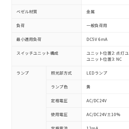
ベゼル材質
金属
負荷
一般負荷用
最小適用負荷
DC5V 6mA
スイッチユニット構成
ユニット位置2: 点灯
ユニット位置3: NC
ランプ
照光部方式
LEDランプ
※1 対応状況
ランプ色
黄
対応済み：EU
対応予定：EU R
対応予定なし：EU
定格電圧
AC/DC24V
調査・確認中：EU
ご利用条件
非該当品：ライセ
使用電圧
AC/DC24V±10%
※1 中国RoHS
仕入先様の事情に
があります。
以下の条件をお読
定格電流
12mA
「○」：最大均質