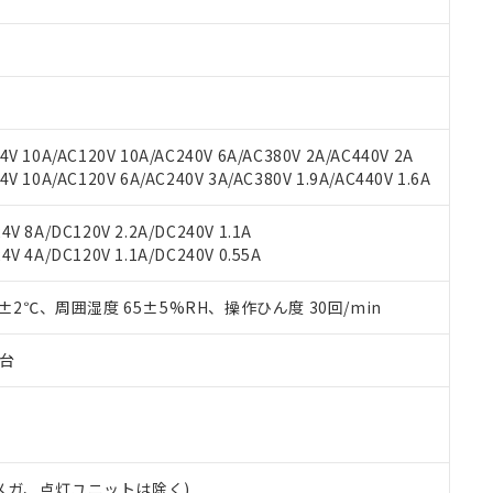
材料含有率が中国RoHSの基準値を超えていることを示します。
、当社制御機器事業取扱商品の当社在庫状況および標準価格(税抜)
ら貴社製品のうち、外国為替および外国貿易法に定める商品（以下｢
質）：
す。当社販売部門へお問い合わせください。
 水銀(Hg) 1000ppm以下、 カドミウム(Cd) 100ppm以下、
たは国外への提供する場合は、日本国政府の輸出許可(または役務取
000ppm以下、ポリ臭化ビフェニル類(PBB) 1000ppm以下、ポリ臭化ジフェニルエーテル類(P
事業取扱商品の中には、本サービスの対象外となる商品もあること
手続きをとります。
キシル) (DEHP)(別名：DOP) 1000ppm以下、フタル酸ブチルベンジル（BBP） 100
(GB/T26572)：
以下、フタル酸ジイソブチル (DIBP) 1000ppm以下
び標準価格照会結果は、記載している更新日時点での社内データに
物を破棄する場合は、完全に破砕するなど、違法に輸出されないよ
(水銀) : 1000ppm、 Cd(カドミウム) : 100ppm、
業用監視および制御機器に対する適用除外項目は除く。
覧された時点での実際の在庫および標準価格とは異なる場合がある
1000ppm、 PBBs(ポリ臭化ビフェニル類) : 1000ppm、 PBDEs(ポリ臭化ジフェニルエーテル類
物質については閾値を超える意図的な使用がないことを確認しています。
上の在庫あり
 1000ppm、 DIBP(フタル酸ジイソブチル) : 1000ppm、 BBP(フタル酸ブチルベンジル) :
品を、核兵器、ミサイル、化学兵器、生物兵器またはその他武器並
V 10A/AC120V 10A/AC240V 6A/AC380V 2A/AC440V 2A
チルヘキシル)) : 1000ppm
況および標準価格はお客様のお取引先、またはお客様担当のオムロ
用いたしません。
 10A/AC120V 6A/AC240V 3A/AC380V 1.9A/AC440V 1.6A
ご相談ください。
は満たないが在庫あり
製品を第三者に販売する場合は、上記1、2および3の内容を当該第
機器販売店や当社販売拠点は「
販売ネットワーク
」をご確認くだ
販売先および販売に係わる関係者が違法に輸出するおそれがある場
用期限
V 8A/DC120V 2.2A/DC240V 1.1A
び標準価格結果を当社の事前の承諾なく第三者に漏洩または開示し
え状況などにより、予定月が前後することがあります。
(最新の在庫状況については、お客様のお取引先、またはお客様担当
V 4A/DC120V 1.1A/DC240V 0.55A
（10物質）のすべてが基準値以下であることを示します。
店・当社販売員にご確認ください)
能（部品リスト作成サービス）をご利用いただくには、I-Webメン
使用状況下において有害物質が外部に漏えいし、環境に深刻な影響を
あります。
0±2℃、周囲湿度 65±5%RH、操作ひん度 30回/min
機種、また在庫状況の情報を公開していない機種
ェブサイト上で当社にご登録された部品リストについて、当社およ
書ダウンロード
す。当社販売部門へお問い合わせください。
品・サービスに関するお客様との取引・商談に必要な範囲で利用す
合意する
キャンセル
子台
書をダウンロードすることができます。
利用者とは、
"個人情報の共同利用に関して"
の「1.共同利用者の
します。
10物質）の非含有証明書
明書（当社基準）
日時点で非含有を証明するもので、過去に遡って非含有を証明するも
00Vメガ、点灯ユニットは除く)