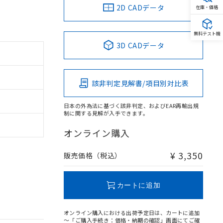
2D CADデータ
在庫・価格
無料テスト機
3D CADデータ
該非判定見解書/項目別対比表
日本の外為法に基づく該非判定、およびEAR再輸出規
制に関する見解が入手できます。
オンライン購入
¥ 3,350
販売価格（税込）
カートに追加
オンライン購入における出荷予定日は、カートに追加
～「ご購入手続き：価格・納期の確認」画面にてご確