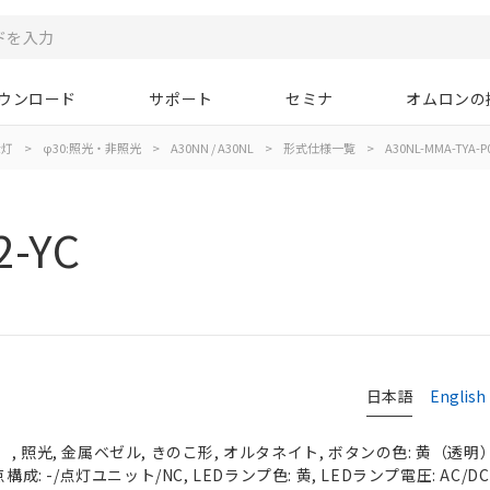
ウンロード
サポート
セミナ
オムロンの
示灯
>
φ30:照光・非照光
>
A30NN / A30NL
>
形式仕様一覧
>
A30NL-MMA-TYA-P0
2-YC
日本語
English
 照光, 金属ベゼル, きのこ形, オルタネイト, ボタンの色: 黄（透明）, 
構成: -/点灯ユニット/NC, LEDランプ色: 黄, LEDランプ電圧: AC/DC