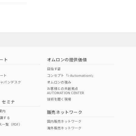
担当オムロン営
お問い合わせ
ート
オムロンの提供価値
目指す姿
ポート
コンセプト「i-Automation!」
ジャパンデスク
オムロンの強み
お客様との共創拠点
AUTOMATION CENTER
DIBP
BBP
DEHP
環境保護
技術を磨く現場
・セミナ
使用期限
案内
販売ネットワーク
講する
O
O
O
10
国内販売ネットワーク
ス一覧（PDF）
海外販売ネットワーク