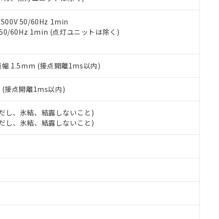
令のフタル酸エステル類４物質の対応では、対応完了までの期間は出
備考欄に対応日を記載しておりました。
品への在庫切替を完了していることから、特段のことがない限り、20
0V 50/60Hz 1min
す。
 50/60Hz 1min (点灯ユニットは除く)
振幅 1.5mm (接点開離1ms以内)
2
(接点開離1ms以内)
 (ただし、氷結、結露しないこと)
 (ただし、氷結、結露しないこと)