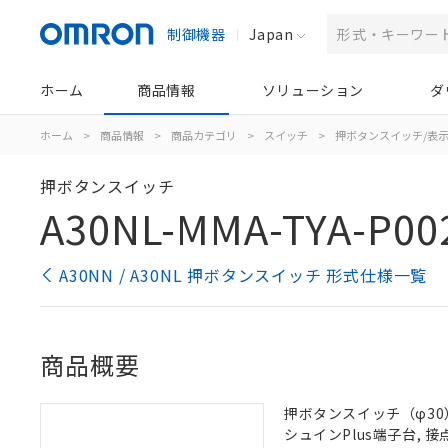
制御機器
Japan
ホーム
商品情報
ソリューション
ダ
ホーム
>
商品情報
>
商品カテゴリ
>
スイッチ
>
押ボタンスイッチ/表
押ボタンスイッチ
A30NL-MMA-TYA-P00
A30NN / A30NL 押ボタンスイッチ 形式仕様一覧
商品概要
押ボタンスイッチ（φ30）,
シュインPlus端子台, 接点