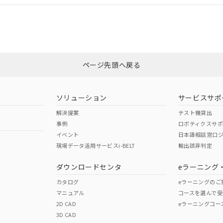
合状況については、「カスタマーサポートセンタ お客様相談室」または貴社
みください。
非含有証明書
※3
ページ先頭へ戻る
ダウンロードはこちら
ソリューション
サービスサポ
解決提案
テスト機貸出
事例
ロボティクスサ
イベント
日本語相談窓口
現場データ活用サービスi-BELT
輸出該非判定
I)
PBBs
PBDEs
DBP
ダウンロードセンタ
eラーニング
カタログ
eラーニングのご
マニュアル
コースを選んで受
O
O
O
2D CAD
eラーニングコー
3D CAD