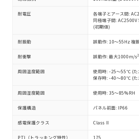
また、RoHS指
混在することから
既に当社にて対応
耐電圧
各端子とアース間: AC250
り割愛しておりま
同極端子間: AC2500V
(初期値)
耐振動
誤動作: 10～55Hz 複
耐衝撃
誤動作: 最大1000m/s
周囲温度範囲
使用時: -25～55℃
保存時: -40～80℃
周囲湿度範囲
使用時: 35～85%RH
保護構造
パネル前面: IP66
感電保護クラス
Class II
PTI（トラッキング特性）
175