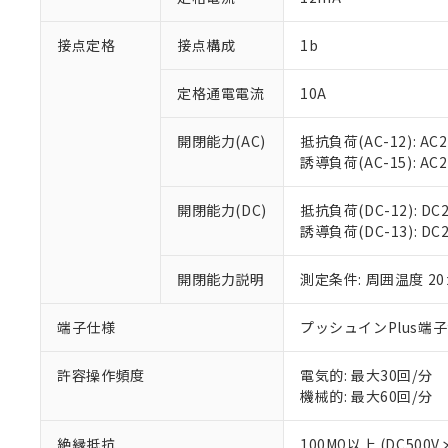
「×」：最大均質
本サービスは
当社は、これ
*EU RoHS指令（10物
「－」：未確認で
鉛(Pb) 1000ppm以下、
接点定格
接点構成
1b
くものです。
う）を輸出ま
記
説明
六価クロム(Cr(Ⅵ)) 1
当社制御機器
などの必要な
フタル酸ビス(2-エチルヘ
号
*中国RoHS10物質の基準値 
ル（DBP） 1000ppm
在庫状況およ
当社は規制貨
定格通電電流
10A
Pb(鉛) :1000ppm、 Hg
但し、RoHS指令で産
のであり、閲
ます。
Cr(Ⅵ)(六価クロム) : 
フタル酸エステル類の４
○
一定数以
DBP(フタル酸ジブチル) :
い。
当社は貴社製
開閉能力(AC)
抵抗負荷(AC-12): AC24
DEHP(フタル酸ビス(2-エ
正式な納期状
置等に一切使
誘導負荷(AC-15): AC24V
当社販売員に
※2 対応予定月
△
一定数に
当社は、貴社
オムロン制御
また当社は、
※2 環境保護使
開閉能力(DC)
抵抗負荷(DC-12): DC24
在庫状況およ
部品在庫の切り替
たしません。
－
在庫なし
誘導負荷(DC-13): DC24
す。
「ｅ」：有害物質
機器販売
マイパーツ機
「10」：通常の
ている必要が
開閉能力説明
測定条件: 周囲温度 2
味します。
空
受注生産
お客様が当ウ
※3 非含有証明
「－」：未確認で
白
が、当社の製
端子仕様
プッシュインPlus端
さい。
下記の非含有証明
※当社の共同
許容操作頻度
電気的: 最大30回/分
いる法人を指
EU RoHS指令（
機械的: 最大60回/分
51物質の非含有証
※本証明書は発行
絶縁抵抗
100MΩ以上 (DC5