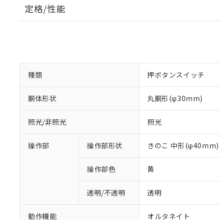
定格/性能
種類
押ボタンスイッチ
胴体形状
丸胴形(φ30mm)
照光/非照光
照光
操作部
操作部形状
きのこ 中形(φ40mm)
操作部色
黄
透明/不透明
透明
動作機能
オルタネイト