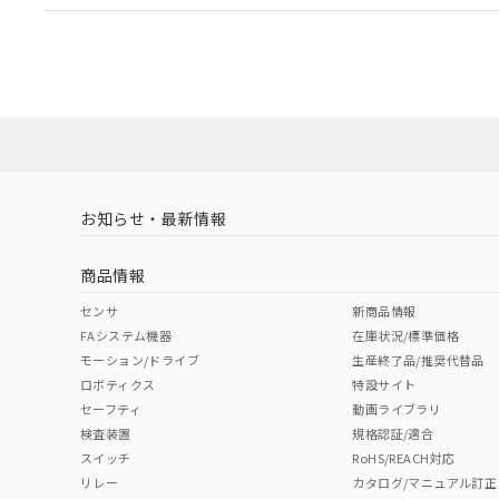
EU RoHS
注意事項・凡例
A30NL-MMA-TYA-P002-YCについての規格認証/適
業員または販売店にお問い合わせください。
ダウンロードデータをご利用いただく前に、以下を必ずお読
対応状況
対応予定月
※1
※2
ソフトウェアの使用条件
対応済み
お知らせ・最新情報
中国 RoHS
注意事項・凡例
商品情報
中国 RoHS表
※1 ※2
センサ
新商品情報
FAシステム機器
在庫状況/標準価格
Pb
Hg
Cd
Cr(V
モーション/ドライブ
生産終了品/推奨代替品
ロボティクス
特設サイト
セーフティ
動画ライブラリ
検査装置
規格認証/適合
X
O
O
O
スイッチ
RoHS/REACH対応
リレー
カタログ/マニュアル訂正