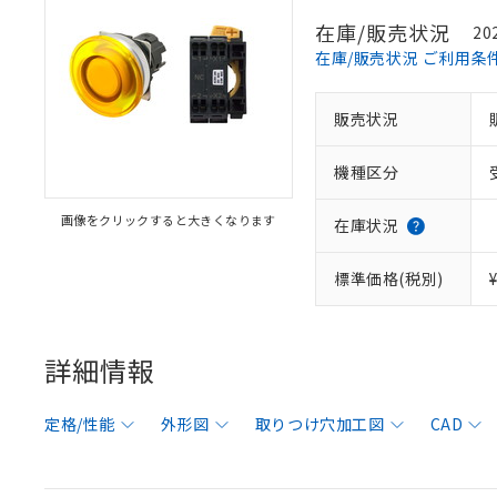
在庫/販売状況
20
在庫/販売状況 ご利用条
販売状況
機種区分
画像をクリックすると大きくなります
在庫状況
標準価格(税別)
詳細情報
定格/性能
外形図
取りつけ穴加工図
CAD