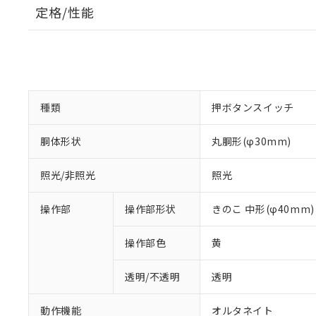
定格/性能
種類
押ボタンスイッチ
胴体形状
丸胴形(φ30mm)
照光/非照光
照光
操作部
操作部形状
きのこ 中形(φ40mm)
操作部色
黄
透明/不透明
透明
動作機能
オルタネイト