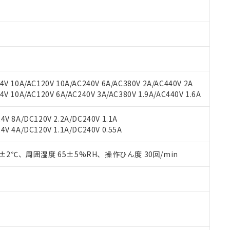
oHS指令（10物質）の非含有に対応した製品に切り替える予定のある
 RoHS指令（10物質）の非含有に非対応の商品で、対応品を出す予
 RoHS指令（10物質）の非含有の対応状況を調査中または確認中の
ンス料など無形物で、有害物質有無と関係のない商品です。
○×表
より、非含有部品としていたものが、含有品と判明した場合などやむ
みいただき、同意のうえご利用ください。
材料含有率が中国RoHSの基準値以下であることを示します。
材料含有率が中国RoHSの基準値を超えていることを示します。
、当社制御機器事業取扱商品の当社在庫状況および標準価格(税抜)
ら貴社製品のうち、外国為替および外国貿易法に定める商品（以下｢
質）：
V 10A/AC120V 10A/AC240V 6A/AC380V 2A/AC440V 2A
す。当社販売部門へお問い合わせください。
 水銀(Hg) 1000ppm以下、 カドミウム(Cd) 100ppm以下、
たは国外への提供する場合は、日本国政府の輸出許可(または役務取
 10A/AC120V 6A/AC240V 3A/AC380V 1.9A/AC440V 1.6A
000ppm以下、ポリ臭化ビフェニル類(PBB) 1000ppm以下、ポリ臭化ジフェニルエーテル類(P
事業取扱商品の中には、本サービスの対象外となる商品もあること
手続きをとります。
キシル) (DEHP)(別名：DOP) 1000ppm以下、フタル酸ブチルベンジル（BBP） 100
(GB/T26572)：
以下、フタル酸ジイソブチル (DIBP) 1000ppm以下
び標準価格照会結果は、記載している更新日時点での社内データに
物を破棄する場合は、完全に破砕するなど、違法に輸出されないよ
(水銀) : 1000ppm、 Cd(カドミウム) : 100ppm、
業用監視および制御機器に対する適用除外項目は除く。
V 8A/DC120V 2.2A/DC240V 1.1A
覧された時点での実際の在庫および標準価格とは異なる場合がある
1000ppm、 PBBs(ポリ臭化ビフェニル類) : 1000ppm、 PBDEs(ポリ臭化ジフェニルエーテル類
物質については閾値を超える意図的な使用がないことを確認しています。
V 4A/DC120V 1.1A/DC240V 0.55A
上の在庫あり
 1000ppm、 DIBP(フタル酸ジイソブチル) : 1000ppm、 BBP(フタル酸ブチルベンジル) :
品を、核兵器、ミサイル、化学兵器、生物兵器またはその他武器並
チルヘキシル)) : 1000ppm
況および標準価格はお客様のお取引先、またはお客様担当のオムロ
用いたしません。
ご相談ください。
0±2℃、周囲湿度 65±5%RH、操作ひん度 30回/min
は満たないが在庫あり
製品を第三者に販売する場合は、上記1、2および3の内容を当該第
機器販売店や当社販売拠点は「
販売ネットワーク
」をご確認くだ
販売先および販売に係わる関係者が違法に輸出するおそれがある場
用期限
び標準価格結果を当社の事前の承諾なく第三者に漏洩または開示し
え状況などにより、予定月が前後することがあります。
(最新の在庫状況については、お客様のお取引先、またはお客様担当
（10物質）のすべてが基準値以下であることを示します。
店・当社販売員にご確認ください)
能（部品リスト作成サービス）をご利用いただくには、I-Webメン
使用状況下において有害物質が外部に漏えいし、環境に深刻な影響を
あります。
機種、また在庫状況の情報を公開していない機種
ェブサイト上で当社にご登録された部品リストについて、当社およ
書ダウンロード
す。当社販売部門へお問い合わせください。
品・サービスに関するお客様との取引・商談に必要な範囲で利用す