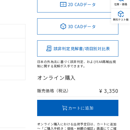
2D CADデータ
在庫・価格
無料テスト機
3D CADデータ
該非判定見解書/項目別対比表
日本の外為法に基づく該非判定、およびEAR再輸出規
制に関する見解が入手できます。
オンライン購入
¥ 3,350
販売価格（税込）
カートに追加
オンライン購入における出荷予定日は、カートに追加
～「ご購入手続き：価格・納期の確認」画面にてご確