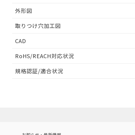
外形図
取りつけ穴加工図
CAD
ログイン/会員登録いただくと、CADデータをダウンロ
RoHS/REACH対応状況
規格認証/適合状況
EU RoHS
注意事項・凡例
A30NL-MMA-TYA-G102-YBについての規格認証/適
業員または販売店にお問い合わせください。
ダウンロードデータをご利用いただく前に、以下を必ずお読
対応状況
対応予定月
※1
※2
ソフトウェアの使用条件
対応済み
お知らせ・最新情報