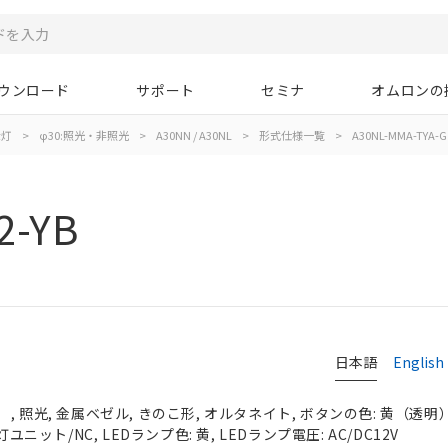
ウンロード
サポート
セミナ
オムロンの
示灯
>
φ30:照光・非照光
>
A30NN / A30NL
>
形式仕様一覧
>
A30NL-MMA-TYA-G
2-YB
日本語
English
 照光, 金属ベゼル, きのこ形, オルタネイト, ボタンの色: 黄（透明）, 
ユニット/NC, LEDランプ色: 黄, LEDランプ電圧: AC/DC12V