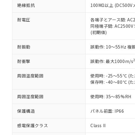
絶縁抵抗
100MΩ以上 (DC5
さい。
下記の非含有証明
※当社の共同
いる法人を指
EU RoHS指令（
耐電圧
各端子とアース間: AC250
51物質の非含有証
同極端子間: AC2500V
※本証明書は発行
(初期値)
また、RoHS指
混在することから
耐振動
誤動作: 10～55Hz 複
既に当社にて対応
り割愛しておりま
耐衝撃
誤動作: 最大1000m/s
周囲温度範囲
使用時: -25～55℃
保存時: -40～80℃
周囲湿度範囲
使用時: 35～85%RH
保護構造
パネル前面: IP66
感電保護クラス
Class II