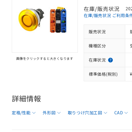
在庫/販売状況
20
在庫/販売状況 ご利用条
販売状況
機種区分
画像をクリックすると大きくなります
在庫状況
標準価格(税別)
詳細情報
定格/性能
外形図
取りつけ穴加工図
CAD