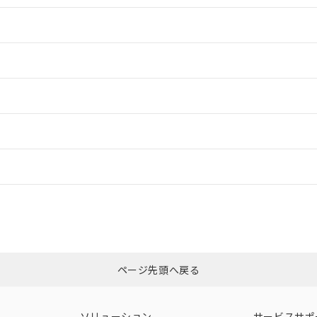
情報更新：2
情報更新：2
ードすることができます。
情報更新：
ログイン/会員登録
合状況については、「カスタマーサポートセンタ お客様相談室」または貴社
みください。
非含有証明書
※3
ページ先頭へ戻る
ダウンロードはこちら
ソリューション
サービスサポ