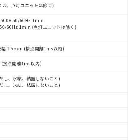
合意する
キャンセル
00Vメガ、点灯ユニットは除く)
書をダウンロードすることができます。
利用者とは、
"個人情報の共同利用に関して"
の「1.共同利用者の
します。
10物質）の非含有証明書
0V 50/60Hz 1min
明書（当社基準）
 50/60Hz 1min (点灯ユニットは除く)
日時点で非含有を証明するもので、過去に遡って非含有を証明するも
令のフタル酸エステル類４物質の対応では、対応完了までの期間は出
備考欄に対応日を記載しておりました。
振幅 1.5mm (接点開離1ms以内)
品への在庫切替を完了していることから、特段のことがない限り、20
す。
2
(接点開離1ms以内)
 (ただし、氷結、結露しないこと)
 (ただし、氷結、結露しないこと)