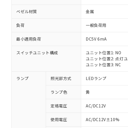
ベゼル材質
金属
負荷
一般負荷用
最小適用負荷
DC5V 6mA
スイッチユニット構成
ユニット位置1: NO
ユニット位置2: 点灯
ユニット位置3: NC
ランプ
照光部方式
LEDランプ
ランプ色
黄
定格電圧
AC/DC12V
※1 対応状況
使用電圧
AC/DC12V±10%
対応済み：EU