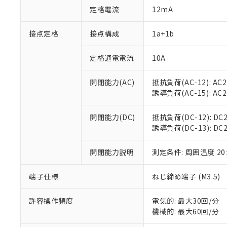
対応予定：EU R
定格電流
12mA
対応予定なし：EU
調査・確認中：EU
ご利用条件
接点定格
接点構成
1a+1b
非該当品：ライセ
※1 中国RoHS
仕入先様の事情に
があります。
定格通電電流
10A
以下の条件をお読
「○」：最大均質
「×」：最大均質
本サービスは
当社は、これ
*EU RoHS指令（10物
開閉能力(AC)
抵抗負荷(AC-12): AC24
「－」：未確認で
鉛(Pb) 1000ppm以下、
くものです。
う）を輸出ま
誘導負荷(AC-15): AC24V
記
説明
六価クロム(Cr(Ⅵ)) 1
当社制御機器
などの必要な
フタル酸ビス(2-エチルヘ
号
*中国RoHS10物質の基準値 
ル（DBP） 1000ppm
在庫状況およ
当社は規制貨
Pb(鉛) :1000ppm、 Hg
但し、RoHS指令で産
開閉能力(DC)
抵抗負荷(DC-12): DC24
のであり、閲
ます。
Cr(Ⅵ)(六価クロム) : 
フタル酸エステル類の４
誘導負荷(DC-13): DC24
○
一定数以
DBP(フタル酸ジブチル) :
い。
当社は貴社製
DEHP(フタル酸ビス(2-エ
正式な納期状
置等に一切使
当社販売員に
※2 対応予定月
開閉能力説明
測定条件: 周囲温度 2
△
一定数に
当社は、貴社
オムロン制御
また当社は、
※2 環境保護使
在庫状況およ
部品在庫の切り替
たしません。
端子仕様
ねじ締め端子 (M3.5)
－
在庫なし
す。
「ｅ」：有害物質
機器販売
マイパーツ機
「10」：通常の
許容操作頻度
電気的: 最大30回/分
ている必要が
味します。
機械的: 最大60回/分
空
受注生産
お客様が当ウ
※3 非含有証明
「－」：未確認で
白
が、当社の製