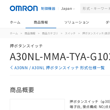
制御機器
Japan
ホーム
商品情報
ソリューション
ダ
ホーム
>
商品情報
>
商品カテゴリ
>
スイッチ
>
押ボタンスイッチ/表
押ボタンスイッチ
A30NL-MMA-TYA-G10
A30NN / A30NL 押ボタンスイッチ 形式仕様一覧
商品概要
押ボタンスイッチ（φ30）,
端子台, 接点構成: NO/点灯