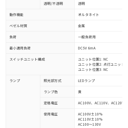
透明/不透明
透明
動作機能
オルタネイト
ベゼル材質
金属
負荷
一般負荷用
最小適用負荷
DC5V 6mA
スイッチユニット構成
ユニット位置1: NC
ユニット位置2: 点灯ユニット
ユニット位置3: NC
ランプ
照光部方式
LEDランプ
ランプ色
黄
定格電圧
AC100V、AC110V、AC120V
使用電圧
AC100V±10%
※1 対応状況
AC110V±10%
AC100～130V