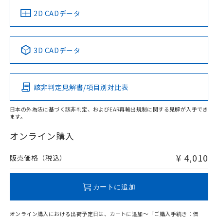
中国 RoHS
注意事項・凡例
2D CADデータ
中国 RoHS表
※1 ※2
3D CADデータ
Pb
Hg
Cd
Cr(VI)
該非判定見解書/項目別対比表
O
O
O
O
日本の外為法に基づく該非判定、およびEAR再輸出規制に関する見解が入手でき
ます。
"対応済み"や非含有の記載がされた商品であっても、流通
在庫等で未対応品が混在する可能性があります。
オンライン購入
非含有品が必要な際は、弊社営業部門もしくは販売店へお
問い合わせください。
¥ 4,010
販売価格（税込）
この製品のRoHS/REACH対応状況ページへ
カートに追加
オンライン購入における出荷予定日は、カートに追加～「ご購入手続き：価