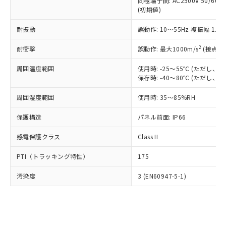
類(PBB) 1000ppm以下、ポリ臭化ジフェニルエーテル類
同極端子間: AC2500V 50/60
Cr(Ⅵ)(六価クロム) : 1000ppm、 PBBs(ポリ臭化ビフェ
とります。
了承ください。
(PBDE) 1000ppm以下、フタル酸ビス(2-エチルヘキシ
○
一定数以上の在庫あり
ニル類) : 1000ppm、 PBDEs(ポリ臭化ジフェニルエーテ
(初期値)
当社は規制貨物を破棄する場合は、完
ル) (DEHP)(別名：DOP) 1000ppm以下、フタル酸ブチ
正式な納期状況および標準価格はお客
ル類) : 1000ppm、
ルベンジル（BBP） 1000ppm以下、フタル酸ジブチル
全に破砕するなど、違法に輸出されな
DBP(フタル酸ジブチル) : 1000ppm、 DIBP(フタル酸ジ
様のお取引先、またはお客様担当のオ
耐振動
誤動作: 10～55Hz 複振幅 1.
（DBP） 1000ppm以下、フタル酸ジイソブチル
イソブチル) : 1000ppm、 BBP(フタル酸ブチルベンジ
△
一定数には満たないが在庫あり
いよう必要な手段を講じます。
ムロン制御機器販売店・当社販売員に
(DIBP) 1000ppm以下
ル) : 1000ppm、
当社は貴社製品を、核兵器、ミサイ
但し、RoHS指令で産業用監視および制御機器に対する
DEHP(フタル酸ビス(2-エチルヘキシル)) : 1000ppm
ご相談ください。
2
耐衝撃
誤動作: 最大1000m/s
(接点開
適用除外項目は除く。
ル、化学兵器、生物兵器またはその他
－
在庫なし(最新の在庫状況につ
オムロン制御機器販売店や当社販売拠
フタル酸エステル類の４物質については閾値を超える意
武器並びにこれらの製造装置等に一切
いては、お客様のお取引先、ま
周囲温度範囲
図的な使用がないことを確認しています。
使用時: -25～55℃ (ただし
点は「
販売ネットワーク
」をご確認
※2 環境保護使用期限
使用いたしません。
保存時: -40～80℃ (ただし
たはお客様担当のオムロン制御
ください。
当社は、貴社製品を第三者に販売する
機器販売店・当社販売員にご確
在庫状況および標準価格結果を当社の
※2 対応予定月
「ｅ」：有害物質（10物質）のすべてが基
周囲湿度範囲
使用時: 35～85%RH
場合は、上記1、2および3の内容を当
認ください)
事前の承諾なく第三者に漏洩または開
準値以下であることを示します。
該第三者に通知します。また当社は、
示しないようお願いします。
保護構造
パネル前面: IP66
部品在庫の切り替え状況などにより、予定
「10」：通常の使用状況下において有害物
販売先および販売に係わる関係者が違
マイパーツ機能（部品リスト作成サー
空
受注生産機種、また在庫状況の
月が前後することがあります。
質が外部に漏えいし、環境に深刻な影響を
法に輸出するおそれがある場合は、取
ビス）をご利用いただくには、I-Web
白
情報を公開していない機種
感電保護クラス
Class II
及ぼさない年数を意味します。
り引きをいたしません。
メンバーズにご登録されている必要が
「－」：未確認です。当社販売部門へお問
あります。
PTI（トラッキング特性）
175
い合わせください。
お客様が当ウェブサイト上で当社にご
※3 非含有証明書ダウンロード
登録された部品リストについて、当社
汚染度
3 (EN60947-5-1)
および当社の共同利用者が、当社の製
下記の非含有証明書をダウンロードするこ
品・サービスに関するお客様との取
とができます。
合意する
キャンセル
引・商談に必要な範囲で利用すること
をご了承ください。
EU RoHS指令（10物質）の非含有証明書