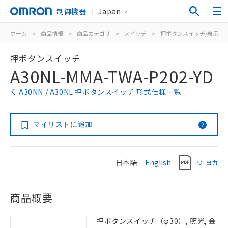
制御機器
Japan
ホーム
>
商品情報
>
商品カテゴリ
>
スイッチ
>
押ボタンスイッチ/表示灯
押ボタンスイッチ
A30NL-MMA-TWA-P202-YD
A30NN / A30NL 押ボタンスイッチ 形式仕様一覧
マイリストに追加
日本語
English
PDF出力
商品概要
押ボタンスイッチ（φ30）, 照光, 金