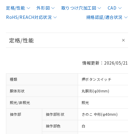
定格/性能
外形図
取りつけ穴加工図
CAD
RoHS/REACH対応状況
規格認証/適合状況
定格/性能
情報更新：2026/05/21
種類
押ボタンスイッチ
胴体形状
丸胴形(φ30mm)
照光/非照光
照光
操作部
操作部形状
きのこ 中形(φ40mm)
操作部色
白