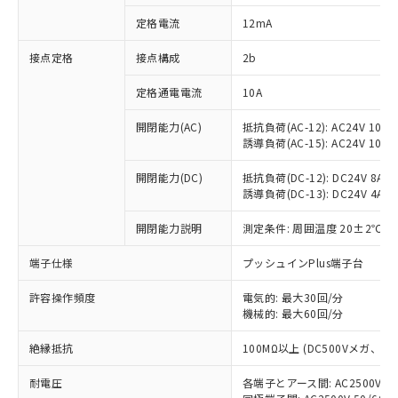
対応済み：EU RoHS指令（10物質）の
定格電流
12mA
非含有に対応した製品が提供可能な商品で
す。
接点定格
接点構成
2b
対応予定：EU RoHS指令（10物質）の非含
ご利用条件
有に対応した製品に切り替える予定のある
定格通電電流
10A
商品です。
対応予定なし：EU RoHS指令（10物質）の
開閉能力(AC)
抵抗負荷(AC-12): AC24V 10A/A
以下の条件をお読みいただき、同意のうえ
非含有に非対応の商品で、対応品を出す予
誘導負荷(AC-15): AC24V 10A/AC
ご利用ください。
定はありません。
調査・確認中：EU RoHS指令（10物質）の
開閉能力(DC)
抵抗負荷(DC-12): DC24V 8A/DC
本サービスは、当社制御機器事業取扱
※1 中国RoHS○×表
誘導負荷(DC-13): DC24V 4A/DC
非含有の対応状況を調査中または確認中の
商品の当社在庫状況および標準価格
商品です。
(税抜)を提供させていただくもので
開閉能力説明
測定条件: 周囲温度 20±2℃、
「○」：最大均質材料含有率が中国RoHSの
非該当品：ライセンス料など無形物で、有
す。
基準値以下であることを示します。
害物質有無と関係のない商品です。
当社制御機器事業取扱商品の中には、
端子仕様
プッシュインPlus端子台
「×」：最大均質材料含有率が中国RoHSの
仕入先様の事情により、非含有部品として
本サービスの対象外となる商品もある
基準値を超えていることを示します。
いたものが、含有品と判明した場合などや
当社は、これら貴社製品のうち、外国
ことをご了承ください。
許容操作頻度
電気的: 最大30回/分
「－」：未確認です。当社販売部門へお問
むを得ず変更することがあります。
為替および外国貿易法に定める商品
機械的: 最大60回/分
在庫状況および標準価格照会結果は、
い合わせください。
（以下｢規制貨物等」という）を輸出
記載している更新日時点での社内デー
*EU RoHS指令（10物質）：
または国外への提供する場合は、日本
絶縁抵抗
100MΩ以上 (DC500Vメガ、
記
タに基づき作成されるものであり、閲
説明
鉛(Pb) 1000ppm以下、 水銀(Hg) 1000ppm以下、 カド
*中国RoHS10物質の基準値 (GB/T26572)：
国政府の輸出許可(または役務取引許
号
覧された時点での実際の在庫および標
ミウム(Cd) 100ppm以下、
Pb(鉛) :1000ppm、 Hg(水銀) : 1000ppm、 Cd(カドミウ
耐電圧
各端子とアース間: AC2500V 50/
可)を取得するなどの必要な手続きを
六価クロム(Cr(Ⅵ)) 1000ppm以下、ポリ臭化ビフェニル
ム) : 100ppm、
準価格とは異なる場合があることをご