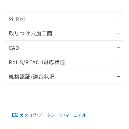
※当社の共同利用者とは、
"個人情報
51物質の非含有証明書（当社基準）
の共同利用に関して"
の「1.共同利
※本証明書は発行日時点で非含有を証明す
用者の範囲」に記載されている法人を
るもので、過去に遡って非含有を証明する
外形図
指します。
ものではありません。
情報更新：2026/05/21
また、RoHS指令のフタル酸エステル類４
取りつけ穴加工図
物質の対応では、対応完了までの期間は出
荷製品に未対応品が混在することから備考
情報更新：2026/05/21
CAD
欄に対応日を記載しておりました。
既に当社にて対応品への在庫切替を完了
ログイン/会員登録いただくと、CADデータをダウンロー
していることから、特段のことがない限
RoHS/REACH対応状況
ドすることができます。
り、2022年1月12日より割愛しておりま
す。
情報更新：2026/7/29
規格認証/適合状況
ログイン/会員登録
EU RoHS
注意事項・凡例
A30NL-MMA-TWA-P202-YDについての規格認証/適合状況に
ついては、「カスタマーサポートセンタ お客様相談室」また
は貴社担当オムロン営業員または販売店にお問い合わせくだ
対応状況
対応予定月
※1
※2
さい。
ダウンロードデータをご利用いただく前に、以下を必ずお読
みください。
カタログ/データシート/マニュアル
対応済み
ソフトウェアの使用条件
お問い合わせ