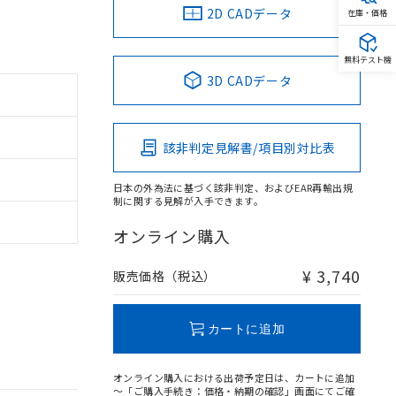
2D CADデータ
在庫・価格
無料テスト機
3D CADデータ
該非判定見解書/項目別対比表
日本の外為法に基づく該非判定、およびEAR再輸出規
制に関する見解が入手できます。
オンライン購入
¥ 3,740
販売価格（税込）
カートに追加
オンライン購入における出荷予定日は、カートに追加
～「ご購入手続き：価格・納期の確認」画面にてご確