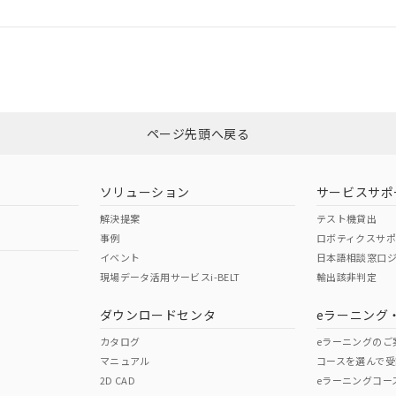
ログイン/会員登録
適合状況については、「カスタマーサポートセンタ お客様相談室」または貴
みください。
非含有証明書
※3
ページ先頭へ戻る
ダウンロードはこちら
ソリューション
サービスサポ
解決提案
テスト機貸出
事例
ロボティクスサ
イベント
日本語相談窓口
現場データ活用サービスi-BELT
輸出該非判定
I)
PBBs
PBDEs
DBP
ダウンロードセンタ
eラーニング
カタログ
eラーニングのご
マニュアル
コースを選んで受
O
O
O
2D CAD
eラーニングコー