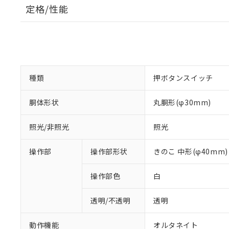
定格/性能
種類
押ボタンスイッチ
胴体形状
丸胴形(φ30mm)
照光/非照光
照光
操作部
操作部形状
きのこ 中形(φ40mm)
操作部色
白
透明/不透明
透明
動作機能
オルタネイト