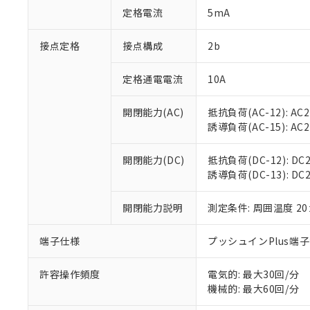
「○」：最大均質
定格電流
5mA
「×」：最大均質
本サービスは
当社は、これ
*EU RoHS指令（10物
「－」：未確認で
鉛(Pb) 1000ppm以下、
くものです。
う）を輸出ま
接点定格
接点構成
2b
記
説明
六価クロム(Cr(Ⅵ)) 1
当社制御機器
などの必要な
フタル酸ビス(2-エチルヘ
号
*中国RoHS10物質の基準値 
ル（DBP） 1000ppm
在庫状況およ
当社は規制貨
Pb(鉛) :1000ppm、 Hg
定格通電電流
10A
但し、RoHS指令で産
のであり、閲
ます。
Cr(Ⅵ)(六価クロム) : 
フタル酸エステル類の４
○
一定数以
DBP(フタル酸ジブチル) :
い。
当社は貴社製
DEHP(フタル酸ビス(2-エ
開閉能力(AC)
抵抗負荷(AC-12): AC24
正式な納期状
置等に一切使
誘導負荷(AC-15): AC24V
当社販売員に
※2 対応予定月
△
一定数に
当社は、貴社
オムロン制御
また当社は、
※2 環境保護使
在庫状況およ
部品在庫の切り替
たしません。
開閉能力(DC)
抵抗負荷(DC-12): DC24
－
在庫なし
す。
誘導負荷(DC-13): DC24
「ｅ」：有害物質
機器販売
マイパーツ機
「10」：通常の
ている必要が
味します。
開閉能力説明
測定条件: 周囲温度 2
空
受注生産
お客様が当ウ
※3 非含有証明
「－」：未確認で
白
が、当社の製
端子仕様
プッシュインPlus端
さい。
下記の非含有証明
※当社の共同
いる法人を指
許容操作頻度
電気的: 最大30回/分
EU RoHS指令（
機械的: 最大60回/分
51物質の非含有証
※本証明書は発行