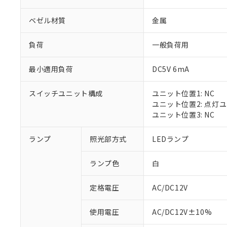
ベゼル材質
金属
負荷
一般負荷用
最小適用負荷
DC5V 6mA
スイッチユニット構成
ユニット位置1: NC
ユニット位置2: 点灯
ユニット位置3: NC
※1 対応状況
ランプ
照光部方式
LEDランプ
対応済み：EU
ランプ色
白
対応予定：EU R
対応予定なし：EU
定格電圧
AC/DC12V
調査・確認中：EU
ご利用条件
非該当品：ライセ
※1 中国RoHS
使用電圧
AC/DC12V±10%
仕入先様の事情に
があります。
以下の条件をお読