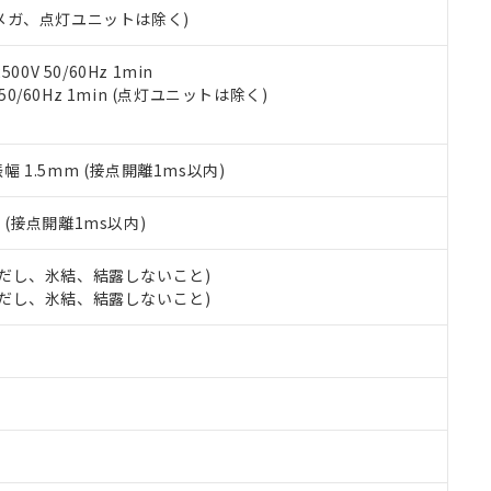
令のフタル酸エステル類４物質の対応では、対応完了までの期間は出
00Vメガ、点灯ユニットは除く)
備考欄に対応日を記載しておりました。
品への在庫切替を完了していることから、特段のことがない限り、20
0V 50/60Hz 1min
す。
 50/60Hz 1min (点灯ユニットは除く)
振幅 1.5mm (接点開離1ms以内)
2
(接点開離1ms以内)
 (ただし、氷結、結露しないこと)
 (ただし、氷結、結露しないこと)