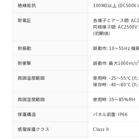
また、RoHS指
絶縁抵抗
100MΩ以上 (DC5
混在することから
既に当社にて対応
耐電圧
各端子とアース間: AC250
り割愛しておりま
同極端子間: AC2500V
(初期値)
耐振動
誤動作: 10～55Hz 複
耐衝撃
誤動作: 最大1000m/s
周囲温度範囲
使用時: -25～55℃
保存時: -40～80℃
周囲湿度範囲
使用時: 35～85%RH
保護構造
パネル前面: IP66
感電保護クラス
Class II