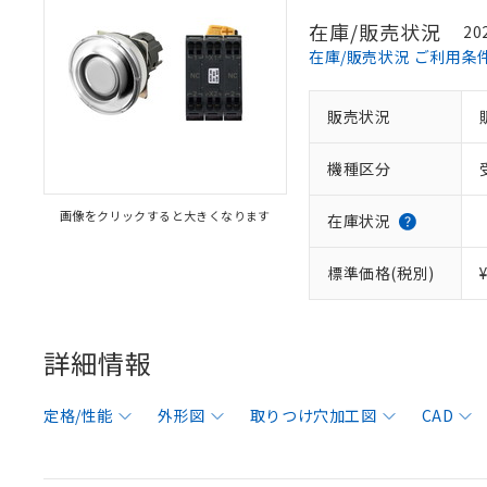
在庫/販売状況
20
在庫/販売状況 ご利用条
販売状況
機種区分
画像をクリックすると大きくなります
在庫状況
標準価格(税別)
詳細情報
定格/性能
外形図
取りつけ穴加工図
CAD