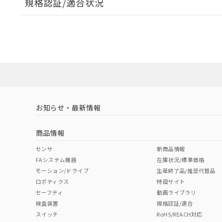
規格認証/適合状況
EU RoHS
注意事項・凡例
A30NL-MMA-TWA-P202-WBについての規格認証/
営業員または販売店にお問い合わせください。
ダウンロードデータをご利用いただく前に、以下を必ずお読
対応状況
対応予定月
※1
※2
ソフトウェアの使用条件
対応済み
お知らせ・最新情報
中国 RoHS
注意事項・凡例
商品情報
中国 RoHS表
※1 ※2
センサ
新商品情報
FAシステム機器
在庫状況/標準価格
Pb
Hg
Cd
Cr(V
モーション/ドライブ
生産終了品/推奨代替品
ロボティクス
特設サイト
セーフティ
動画ライブラリ
検査装置
規格認証/適合
X
O
O
O
スイッチ
RoHS/REACH対応