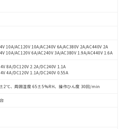
材料含有率が中国RoHSの基準値以下であることを示します。
材料含有率が中国RoHSの基準値を超えていることを示します。
、当社制御機器事業取扱商品の当社在庫状況および標準価格(税抜)
ら貴社製品のうち、外国為替および外国貿易法に定める商品（以下｢
質）：
す。当社販売部門へお問い合わせください。
 水銀(Hg) 1000ppm以下、 カドミウム(Cd) 100ppm以下、
たは国外への提供する場合は、日本国政府の輸出許可(または役務取
000ppm以下、ポリ臭化ビフェニル類(PBB) 1000ppm以下、ポリ臭化ジフェニルエーテル類(P
事業取扱商品の中には、本サービスの対象外となる商品もあること
手続きをとります。
キシル) (DEHP)(別名：DOP) 1000ppm以下、フタル酸ブチルベンジル（BBP） 100
(GB/T26572)：
以下、フタル酸ジイソブチル (DIBP) 1000ppm以下
び標準価格照会結果は、記載している更新日時点での社内データに
物を破棄する場合は、完全に破砕するなど、違法に輸出されないよ
(水銀) : 1000ppm、 Cd(カドミウム) : 100ppm、
業用監視および制御機器に対する適用除外項目は除く。
覧された時点での実際の在庫および標準価格とは異なる場合がある
1000ppm、 PBBs(ポリ臭化ビフェニル類) : 1000ppm、 PBDEs(ポリ臭化ジフェニルエーテル類
物質については閾値を超える意図的な使用がないことを確認しています。
上の在庫あり
 1000ppm、 DIBP(フタル酸ジイソブチル) : 1000ppm、 BBP(フタル酸ブチルベンジル) :
品を、核兵器、ミサイル、化学兵器、生物兵器またはその他武器並
チルヘキシル)) : 1000ppm
V 10A/AC120V 10A/AC240V 6A/AC380V 2A/AC440V 2A
況および標準価格はお客様のお取引先、またはお客様担当のオムロ
用いたしません。
 10A/AC120V 6A/AC240V 3A/AC380V 1.9A/AC440V 1.6A
ご相談ください。
は満たないが在庫あり
製品を第三者に販売する場合は、上記1、2および3の内容を当該第
機器販売店や当社販売拠点は「
販売ネットワーク
」をご確認くだ
販売先および販売に係わる関係者が違法に輸出するおそれがある場
用期限
び標準価格結果を当社の事前の承諾なく第三者に漏洩または開示し
え状況などにより、予定月が前後することがあります。
V 8A/DC120V 2.2A/DC240V 1.1A
(最新の在庫状況については、お客様のお取引先、またはお客様担当
V 4A/DC120V 1.1A/DC240V 0.55A
（10物質）のすべてが基準値以下であることを示します。
店・当社販売員にご確認ください)
能（部品リスト作成サービス）をご利用いただくには、I-Webメン
使用状況下において有害物質が外部に漏えいし、環境に深刻な影響を
あります。
0±2℃、周囲湿度 65±5%RH、操作ひん度 30回/min
機種、また在庫状況の情報を公開していない機種
ェブサイト上で当社にご登録された部品リストについて、当社およ
書ダウンロード
す。当社販売部門へお問い合わせください。
品・サービスに関するお客様との取引・商談に必要な範囲で利用す
合意する
キャンセル
子台
書をダウンロードすることができます。
利用者とは、
"個人情報の共同利用に関して"
の「1.共同利用者の
します。
10物質）の非含有証明書
明書（当社基準）
日時点で非含有を証明するもので、過去に遡って非含有を証明するも