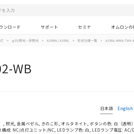
ウンロード
サポート
セミナ
オムロンの
示灯
>
φ30:照光・非照光
>
A30NN / A30NL
>
形式仕様一覧
>
A30NL-MMA-TWA-
02-WB
日本語
English
 照光, 金属ベゼル, きのこ形, オルタネイト, ボタンの色: 白（透明）, 
構成: NC/点灯ユニット/NC, LEDランプ色: 白, LEDランプ電圧: AC/D