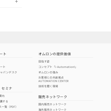
社担当オムロン
お問い合わせ
ート
オムロンの提供価値
目指す姿
ポート
コンセプト「i-Automation!」
ジャパンデスク
オムロンの強み
お客様との共創拠点
AUTOMATION CENTER
DIBP
BBP
DEHP
環境保護
技術を磨く現場
・セミナ
使用期限
案内
販売ネットワーク
講する
O
O
O
10
国内販売ネットワーク
ス一覧（PDF）
海外販売ネットワーク