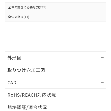
および当社の共同利用者が、当社の製
下記の非含有証明書をダウンロードするこ
品・サービスに関するお客様との取
全体の動きに必要な力(TTF)
とができます。
合意する
キャンセル
引・商談に必要な範囲で利用すること
をご了承ください。
全体の動き(TT)
EU RoHS指令（10物質）の非含有証明書
※当社の共同利用者とは、
"個人情報
51物質の非含有証明書（当社基準）
の共同利用に関して"
の「1.共同利
※本証明書は発行日時点で非含有を証明す
用者の範囲」に記載されている法人を
るもので、過去に遡って非含有を証明する
指します。
ものではありません。
また、RoHS指令のフタル酸エステル類４
物質の対応では、対応完了までの期間は出
荷製品に未対応品が混在することから備考
外形図
欄に対応日を記載しておりました。
情報更新：2026/05/21
既に当社にて対応品への在庫切替を完了
取りつけ穴加工図
していることから、特段のことがない限
り、2022年1月12日より割愛しておりま
情報更新：2026/05/21
CAD
す。
ログイン/会員登録いただくと、CADデータをダウンロー
RoHS/REACH対応状況
ドすることができます。
情報更新：2026/7/29
規格認証/適合状況