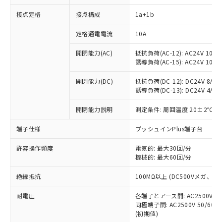
接点定格
接点構成
1a+1b
※1 対応状況
定格通電電流
10A
対応済み：EU RoHS指令（10物質）の
開閉能力(AC)
抵抗負荷(AC-12): AC24V 10A/A
非含有に対応した製品が提供可能な商品で
誘導負荷(AC-15): AC24V 10A/AC
す。
対応予定：EU RoHS指令（10物質）の非含
開閉能力(DC)
抵抗負荷(DC-12): DC24V 8A/DC
ご利用条件
有に対応した製品に切り替える予定のある
誘導負荷(DC-13): DC24V 4A/DC
商品です。
対応予定なし：EU RoHS指令（10物質）の
開閉能力説明
測定条件: 周囲温度 20±2℃、
以下の条件をお読みいただき、同意のうえ
非含有に非対応の商品で、対応品を出す予
ご利用ください。
端子仕様
プッシュインPlus端子台
定はありません。
調査・確認中：EU RoHS指令（10物質）の
本サービスは、当社制御機器事業取扱
※1 中国RoHS○×表
許容操作頻度
電気的: 最大30回/分
非含有の対応状況を調査中または確認中の
商品の当社在庫状況および標準価格
機械的: 最大60回/分
商品です。
(税抜)を提供させていただくもので
「○」：最大均質材料含有率が中国RoHSの
非該当品：ライセンス料など無形物で、有
す。
絶縁抵抗
100MΩ以上 (DC500Vメガ、
基準値以下であることを示します。
害物質有無と関係のない商品です。
当社制御機器事業取扱商品の中には、
「×」：最大均質材料含有率が中国RoHSの
仕入先様の事情により、非含有部品として
耐電圧
各端子とアース間: AC2500V 50/
本サービスの対象外となる商品もある
基準値を超えていることを示します。
いたものが、含有品と判明した場合などや
当社は、これら貴社製品のうち、外国
同極端子間: AC2500V 50/60
ことをご了承ください。
「－」：未確認です。当社販売部門へお問
むを得ず変更することがあります。
(初期値)
為替および外国貿易法に定める商品
在庫状況および標準価格照会結果は、
い合わせください。