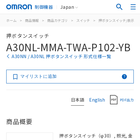
制御機器
Japan
ホーム
>
商品情報
>
商品カテゴリ
>
スイッチ
>
押ボタンスイッチ/表示灯
押ボタンスイッチ
A30NL-MMA-TWA-P102-YB
A30NN / A30NL 押ボタンスイッチ 形式仕様一覧
マイリストに追加
日本語
English
PDF出力
商品概要
押ボタンスイッチ（φ30）, 照光, 金