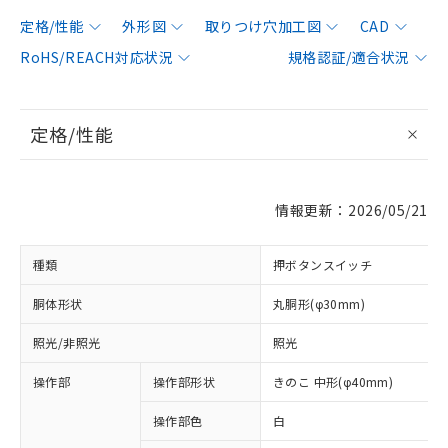
定格/性能
外形図
取りつけ穴加工図
CAD
RoHS/REACH対応状況
規格認証/適合状況
定格/性能
情報更新：2026/05/21
種類
押ボタンスイッチ
胴体形状
丸胴形(φ30mm)
照光/非照光
照光
操作部
操作部形状
きのこ 中形(φ40mm)
操作部色
白