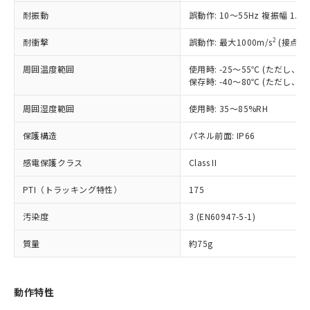
（以下｢規制貨物等」という）を輸出
記載している更新日時点での社内デー
耐振動
誤動作: 10～55Hz 複振幅 1.
*EU RoHS指令（10物質）：
または国外への提供する場合は、日本
記
タに基づき作成されるものであり、閲
説明
鉛(Pb) 1000ppm以下、 水銀(Hg) 1000ppm以下、 カド
*中国RoHS10物質の基準値 (GB/T26572)：
国政府の輸出許可(または役務取引許
号
覧された時点での実際の在庫および標
ミウム(Cd) 100ppm以下、
Pb(鉛) :1000ppm、 Hg(水銀) : 1000ppm、 Cd(カドミウ
2
耐衝撃
誤動作: 最大1000m/s
(接点開
可)を取得するなどの必要な手続きを
六価クロム(Cr(Ⅵ)) 1000ppm以下、ポリ臭化ビフェニル
ム) : 100ppm、
準価格とは異なる場合があることをご
類(PBB) 1000ppm以下、ポリ臭化ジフェニルエーテル類
Cr(Ⅵ)(六価クロム) : 1000ppm、 PBBs(ポリ臭化ビフェ
とります。
了承ください。
(PBDE) 1000ppm以下、フタル酸ビス(2-エチルヘキシ
周囲温度範囲
使用時: -25～55℃ (ただし
○
一定数以上の在庫あり
ニル類) : 1000ppm、 PBDEs(ポリ臭化ジフェニルエーテ
当社は規制貨物を破棄する場合は、完
ル) (DEHP)(別名：DOP) 1000ppm以下、フタル酸ブチ
正式な納期状況および標準価格はお客
ル類) : 1000ppm、
保存時: -40～80℃ (ただし
ルベンジル（BBP） 1000ppm以下、フタル酸ジブチル
全に破砕するなど、違法に輸出されな
DBP(フタル酸ジブチル) : 1000ppm、 DIBP(フタル酸ジ
様のお取引先、またはお客様担当のオ
（DBP） 1000ppm以下、フタル酸ジイソブチル
イソブチル) : 1000ppm、 BBP(フタル酸ブチルベンジ
△
一定数には満たないが在庫あり
いよう必要な手段を講じます。
周囲湿度範囲
使用時: 35～85%RH
ムロン制御機器販売店・当社販売員に
(DIBP) 1000ppm以下
ル) : 1000ppm、
当社は貴社製品を、核兵器、ミサイ
但し、RoHS指令で産業用監視および制御機器に対する
DEHP(フタル酸ビス(2-エチルヘキシル)) : 1000ppm
ご相談ください。
適用除外項目は除く。
ル、化学兵器、生物兵器またはその他
保護構造
パネル前面: IP66
－
在庫なし(最新の在庫状況につ
オムロン制御機器販売店や当社販売拠
フタル酸エステル類の４物質については閾値を超える意
武器並びにこれらの製造装置等に一切
いては、お客様のお取引先、ま
図的な使用がないことを確認しています。
点は「
販売ネットワーク
」をご確認
※2 環境保護使用期限
感電保護クラス
Class II
使用いたしません。
たはお客様担当のオムロン制御
ください。
当社は、貴社製品を第三者に販売する
機器販売店・当社販売員にご確
在庫状況および標準価格結果を当社の
PTI（トラッキング特性）
175
※2 対応予定月
「ｅ」：有害物質（10物質）のすべてが基
場合は、上記1、2および3の内容を当
認ください)
事前の承諾なく第三者に漏洩または開
準値以下であることを示します。
該第三者に通知します。また当社は、
示しないようお願いします。
汚染度
3 (EN60947-5-1)
部品在庫の切り替え状況などにより、予定
「10」：通常の使用状況下において有害物
販売先および販売に係わる関係者が違
マイパーツ機能（部品リスト作成サー
空
受注生産機種、また在庫状況の
月が前後することがあります。
質が外部に漏えいし、環境に深刻な影響を
法に輸出するおそれがある場合は、取
ビス）をご利用いただくには、I-Web
白
情報を公開していない機種
質量
約75g
及ぼさない年数を意味します。
り引きをいたしません。
メンバーズにご登録されている必要が
「－」：未確認です。当社販売部門へお問
あります。
い合わせください。
お客様が当ウェブサイト上で当社にご
動作特性
※3 非含有証明書ダウンロード
登録された部品リストについて、当社