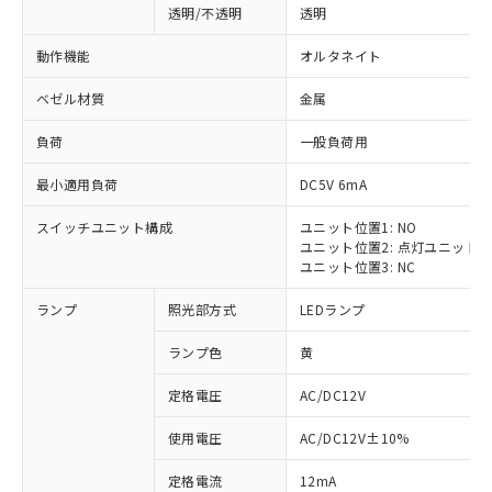
透明/不透明
透明
動作機能
オルタネイト
ベゼル材質
金属
負荷
一般負荷用
最小適用負荷
DC5V 6mA
スイッチユニット構成
ユニット位置1: NO
ユニット位置2: 点灯ユニット
ユニット位置3: NC
ランプ
照光部方式
LEDランプ
ランプ色
黄
定格電圧
AC/DC12V
使用電圧
AC/DC12V±10%
定格電流
12mA