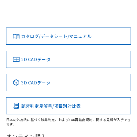
ログイン/会員登録
EU RoHS
注意事項・凡例
A30NL-MMA-TWA-P102-YBについての規格認証/適合状況に
ついては、「カスタマーサポートセンタ お客様相談室」また
は貴社担当オムロン営業員または販売店にお問い合わせくだ
対応状況
対応予定月
※1
※2
さい。
ダウンロードデータをご利用いただく前に、以下を必ずお読
みください。
カタログ/データシート/マニュアル
対応済み
ソフトウェアの使用条件
お問い合わせ
中国 RoHS
注意事項・凡例
2D CADデータ
中国 RoHS表
※1 ※2
3D CADデータ
Pb
Hg
Cd
Cr(VI)
該非判定見解書/項目別対比表
X
O
O
O
日本の外為法に基づく該非判定、およびEAR再輸出規制に関する見解が入手でき
ます。
"対応済み"や非含有の記載がされた商品であっても、流通
在庫等で未対応品が混在する可能性があります。
オンライン購入