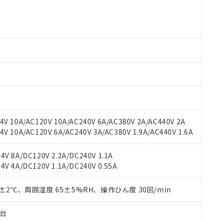
 RoHS指令（10物質）の非含有に対応した製品が提供可能な商品です
oHS指令（10物質）の非含有に対応した製品に切り替える予定のある
 RoHS指令（10物質）の非含有に非対応の商品で、対応品を出す予
 RoHS指令（10物質）の非含有の対応状況を調査中または確認中の
ンス料など無形物で、有害物質有無と関係のない商品です。
○×表
より、非含有部品としていたものが、含有品と判明した場合などやむ
みいただき、同意のうえご利用ください。
材料含有率が中国RoHSの基準値以下であることを示します。
材料含有率が中国RoHSの基準値を超えていることを示します。
、当社制御機器事業取扱商品の当社在庫状況および標準価格(税抜)
ら貴社製品のうち、外国為替および外国貿易法に定める商品（以下｢
質）：
す。当社販売部門へお問い合わせください。
 水銀(Hg) 1000ppm以下、 カドミウム(Cd) 100ppm以下、
たは国外への提供する場合は、日本国政府の輸出許可(または役務取
000ppm以下、ポリ臭化ビフェニル類(PBB) 1000ppm以下、ポリ臭化ジフェニルエーテル類(P
事業取扱商品の中には、本サービスの対象外となる商品もあること
手続きをとります。
キシル) (DEHP)(別名：DOP) 1000ppm以下、フタル酸ブチルベンジル（BBP） 100
V 10A/AC120V 10A/AC240V 6A/AC380V 2A/AC440V 2A
(GB/T26572)：
以下、フタル酸ジイソブチル (DIBP) 1000ppm以下
び標準価格照会結果は、記載している更新日時点での社内データに
物を破棄する場合は、完全に破砕するなど、違法に輸出されないよ
(水銀) : 1000ppm、 Cd(カドミウム) : 100ppm、
 10A/AC120V 6A/AC240V 3A/AC380V 1.9A/AC440V 1.6A
業用監視および制御機器に対する適用除外項目は除く。
覧された時点での実際の在庫および標準価格とは異なる場合がある
1000ppm、 PBBs(ポリ臭化ビフェニル類) : 1000ppm、 PBDEs(ポリ臭化ジフェニルエーテル類
物質については閾値を超える意図的な使用がないことを確認しています。
上の在庫あり
 1000ppm、 DIBP(フタル酸ジイソブチル) : 1000ppm、 BBP(フタル酸ブチルベンジル) :
品を、核兵器、ミサイル、化学兵器、生物兵器またはその他武器並
チルヘキシル)) : 1000ppm
V 8A/DC120V 2.2A/DC240V 1.1A
況および標準価格はお客様のお取引先、またはお客様担当のオムロ
用いたしません。
V 4A/DC120V 1.1A/DC240V 0.55A
ご相談ください。
は満たないが在庫あり
製品を第三者に販売する場合は、上記1、2および3の内容を当該第
機器販売店や当社販売拠点は「
販売ネットワーク
」をご確認くだ
販売先および販売に係わる関係者が違法に輸出するおそれがある場
用期限
び標準価格結果を当社の事前の承諾なく第三者に漏洩または開示し
0±2℃、周囲湿度 65±5%RH、操作ひん度 30回/min
え状況などにより、予定月が前後することがあります。
(最新の在庫状況については、お客様のお取引先、またはお客様担当
（10物質）のすべてが基準値以下であることを示します。
店・当社販売員にご確認ください)
能（部品リスト作成サービス）をご利用いただくには、I-Webメン
使用状況下において有害物質が外部に漏えいし、環境に深刻な影響を
子台
あります。