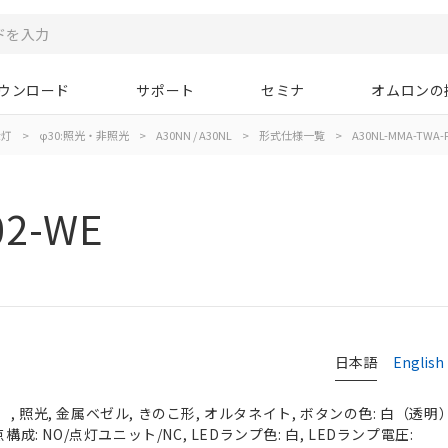
ウンロード
サポート
セミナ
オムロンの
示灯
>
φ30:照光・非照光
>
A30NN / A30NL
>
形式仕様一覧
>
A30NL-MMA-TWA-
02-WE
日本語
English
 照光, 金属ベゼル, きのこ形, オルタネイト, ボタンの色: 白（透明）, 
構成: NO/点灯ユニット/NC, LEDランプ色: 白, LEDランプ電圧: