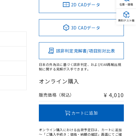
2D CADデータ
在庫・価格
無料テスト機
3D CADデータ
該非判定見解書/項目別対比表
日本の外為法に基づく該非判定、およびEAR再輸出規
制に関する見解が入手できます。
オンライン購入
¥ 4,010
販売価格（税込）
カートに追加
オンライン購入における出荷予定日は、カートに追加
～「ご購入手続き：価格・納期の確認」画面にてご確