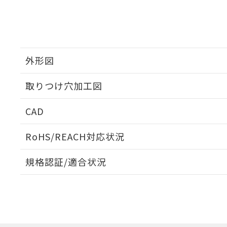
外形図
取りつけ穴加工図
CAD
ログイン/会員登録いただくと、CADデータをダウンロ
RoHS/REACH対応状況
規格認証/適合状況
EU RoHS
注意事項・凡例
A30NL-MMA-TWA-P102-WEについての規格認証/
営業員または販売店にお問い合わせください。
ダウンロードデータをご利用いただく前に、以下を必ずお読
対応状況
対応予定月
※1
※2
ソフトウェアの使用条件