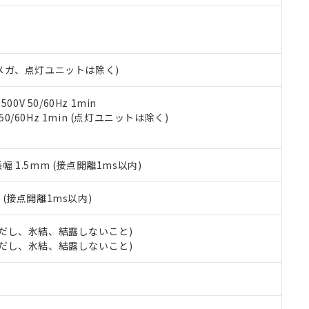
機種、また在庫状況の情報を公開していない機種
ェブサイト上で当社にご登録された部品リストについて、当社およ
書ダウンロード
す。当社販売部門へお問い合わせください。
品・サービスに関するお客様との取引・商談に必要な範囲で利用す
合意する
キャンセル
書をダウンロードすることができます。
利用者とは、
"個人情報の共同利用に関して"
の「1.共同利用者の
00Vメガ、点灯ユニットは除く)
します。
10物質）の非含有証明書
明書（当社基準）
日時点で非含有を証明するもので、過去に遡って非含有を証明するも
0V 50/60Hz 1min
令のフタル酸エステル類４物質の対応では、対応完了までの期間は出
 50/60Hz 1min (点灯ユニットは除く)
備考欄に対応日を記載しておりました。
品への在庫切替を完了していることから、特段のことがない限り、20
す。
振幅 1.5mm (接点開離1ms以内)
2
(接点開離1ms以内)
 (ただし、氷結、結露しないこと)
 (ただし、氷結、結露しないこと)