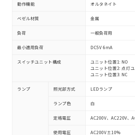
動作機能
オルタネイト
ベゼル材質
金属
負荷
一般負荷用
最小適用負荷
DC5V 6mA
スイッチユニット構成
ユニット位置1: NO
ユニット位置2: 点灯
ユニット位置3: NC
ランプ
照光部方式
LEDランプ
ランプ色
白
定格電圧
AC200V、AC220V、A
※1 対応状況
使用電圧
AC200V±10%