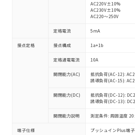
AC220V±10%
対応済み：EU
AC230V±10%
対応予定：EU R
AC220～250V
対応予定なし：EU
調査・確認中：EU
ご利用条件
定格電流
5mA
非該当品：ライセ
※1 中国RoHS
仕入先様の事情に
接点定格
接点構成
1a+1b
があります。
以下の条件をお読
「○」：最大均質
「×」：最大均質
本サービスは
当社は、これ
*EU RoHS指令（10物
定格通電電流
10A
「－」：未確認で
鉛(Pb) 1000ppm以下、
くものです。
う）を輸出ま
記
説明
六価クロム(Cr(Ⅵ)) 1
当社制御機器
などの必要な
フタル酸ビス(2-エチルヘ
開閉能力(AC)
抵抗負荷(AC-12): AC24
号
*中国RoHS10物質の基準値 
ル（DBP） 1000ppm
在庫状況およ
当社は規制貨
Pb(鉛) :1000ppm、 Hg
誘導負荷(AC-15): AC24V
但し、RoHS指令で産
のであり、閲
ます。
Cr(Ⅵ)(六価クロム) : 
フタル酸エステル類の４
○
一定数以
DBP(フタル酸ジブチル) :
い。
当社は貴社製
DEHP(フタル酸ビス(2-エ
開閉能力(DC)
抵抗負荷(DC-12): DC24
正式な納期状
置等に一切使
誘導負荷(DC-13): DC24
当社販売員に
※2 対応予定月
△
一定数に
当社は、貴社
オムロン制御
また当社は、
※2 環境保護使
在庫状況およ
開閉能力説明
測定条件: 周囲温度 2
部品在庫の切り替
たしません。
－
在庫なし
す。
「ｅ」：有害物質
機器販売
マイパーツ機
「10」：通常の
端子仕様
プッシュインPlus端
ている必要が