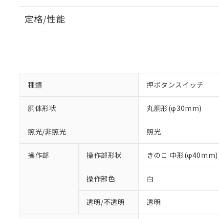
定格/性能
種類
押ボタンスイッチ
胴体形状
丸胴形(φ30mm)
照光/非照光
照光
操作部
操作部形状
きのこ 中形(φ40mm)
操作部色
白
透明/不透明
透明