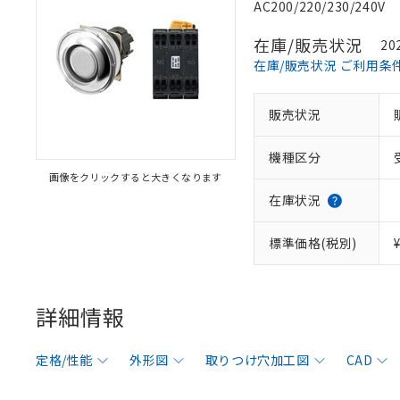
AC200/220/230/240V
在庫/販売状況
20
在庫/販売状況 ご利用条
販売状況
機種区分
画像をクリックすると大きくなります
在庫状況
標準価格(税別)
詳細情報
定格/性能
外形図
取りつけ穴加工図
CAD