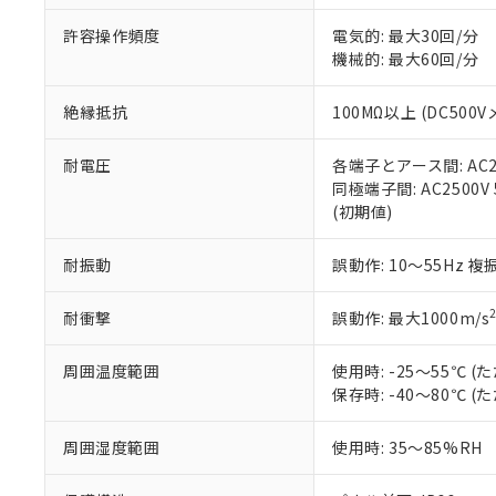
味します。
空
受注生産
お客様が当ウ
※3 非含有証明
「－」：未確認で
許容操作頻度
電気的: 最大30回/分
白
が、当社の製
機械的: 最大60回/分
さい。
下記の非含有証明
※当社の共同
絶縁抵抗
100MΩ以上 (DC5
いる法人を指
EU RoHS指令（
51物質の非含有証
※本証明書は発行
耐電圧
各端子とアース間: AC250
また、RoHS指
同極端子間: AC2500V
混在することから
(初期値)
既に当社にて対応
り割愛しておりま
耐振動
誤動作: 10～55Hz 複
耐衝撃
誤動作: 最大1000m/s
周囲温度範囲
使用時: -25～55℃
保存時: -40～80℃
周囲湿度範囲
使用時: 35～85%RH