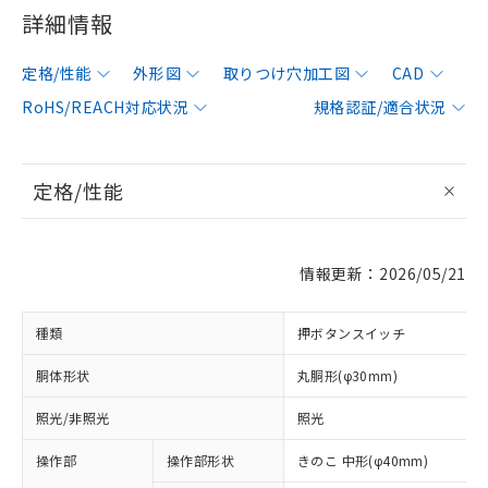
詳細情報
定格/性能
外形図
取りつけ穴加工図
CAD
RoHS/REACH対応状況
規格認証/適合状況
定格/性能
情報更新：2026/05/21
種類
押ボタンスイッチ
胴体形状
丸胴形(φ30mm)
照光/非照光
照光
操作部
操作部形状
きのこ 中形(φ40mm)