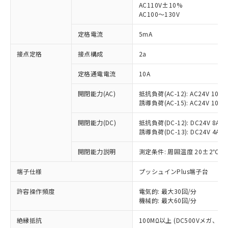
AC110V±10%
AC100～130V
対応済み：EU RoHS指令（10物質）の
非含有に対応した製品が提供可能な商品で
定格電流
5mA
す。
対応予定：EU RoHS指令（10物質）の非含
接点定格
接点構成
2a
ご利用条件
有に対応した製品に切り替える予定のある
商品です。
定格通電電流
10A
対応予定なし：EU RoHS指令（10物質）の
以下の条件をお読みいただき、同意のうえ
非含有に非対応の商品で、対応品を出す予
開閉能力(AC)
抵抗負荷(AC-12): AC24V 10A/A
ご利用ください。
定はありません。
誘導負荷(AC-15): AC24V 10A/AC
調査・確認中：EU RoHS指令（10物質）の
本サービスは、当社制御機器事業取扱
※1 中国RoHS○×表
非含有の対応状況を調査中または確認中の
開閉能力(DC)
抵抗負荷(DC-12): DC24V 8A/DC
商品の当社在庫状況および標準価格
誘導負荷(DC-13): DC24V 4A/DC
商品です。
(税抜)を提供させていただくもので
「○」：最大均質材料含有率が中国RoHSの
非該当品：ライセンス料など無形物で、有
す。
開閉能力説明
測定条件: 周囲温度 20±2℃、
基準値以下であることを示します。
害物質有無と関係のない商品です。
当社制御機器事業取扱商品の中には、
「×」：最大均質材料含有率が中国RoHSの
仕入先様の事情により、非含有部品として
本サービスの対象外となる商品もある
端子仕様
プッシュインPlus端子台
基準値を超えていることを示します。
いたものが、含有品と判明した場合などや
当社は、これら貴社製品のうち、外国
ことをご了承ください。
「－」：未確認です。当社販売部門へお問
むを得ず変更することがあります。
為替および外国貿易法に定める商品
在庫状況および標準価格照会結果は、
許容操作頻度
電気的: 最大30回/分
い合わせください。
（以下｢規制貨物等」という）を輸出
機械的: 最大60回/分
記載している更新日時点での社内デー
*EU RoHS指令（10物質）：
または国外への提供する場合は、日本
記
タに基づき作成されるものであり、閲
説明
鉛(Pb) 1000ppm以下、 水銀(Hg) 1000ppm以下、 カド
*中国RoHS10物質の基準値 (GB/T26572)：
国政府の輸出許可(または役務取引許
絶縁抵抗
100MΩ以上 (DC500Vメガ、
号
覧された時点での実際の在庫および標
ミウム(Cd) 100ppm以下、
Pb(鉛) :1000ppm、 Hg(水銀) : 1000ppm、 Cd(カドミウ