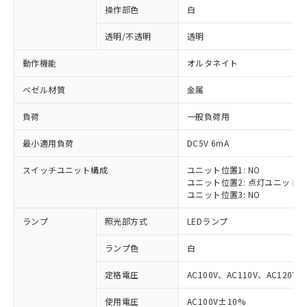
操作部色
白
透明/不透明
透明
動作機能
オルタネイト
ベゼル材質
金属
負荷
一般負荷用
最小適用負荷
DC5V 6mA
スイッチユニット構成
ユニット位置1: NO
ユニット位置2: 点灯ユニット
ユニット位置3: NO
ランプ
照光部方式
LEDランプ
ランプ色
白
定格電圧
AC100V、AC110V、AC120V
※1 対応状況
使用電圧
AC100V±10%