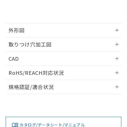
をご了承ください。
EU RoHS指令（10物質）の非含有証明書
※当社の共同利用者とは、
"個人情報
51物質の非含有証明書（当社基準）
の共同利用に関して"
の「1.共同利
※本証明書は発行日時点で非含有を証明す
用者の範囲」に記載されている法人を
るもので、過去に遡って非含有を証明する
指します。
ものではありません。
外形図
また、RoHS指令のフタル酸エステル類４
情報更新：2026/05/21
物質の対応では、対応完了までの期間は出
取りつけ穴加工図
荷製品に未対応品が混在することから備考
欄に対応日を記載しておりました。
情報更新：2026/05/21
CAD
既に当社にて対応品への在庫切替を完了
していることから、特段のことがない限
ログイン/会員登録いただくと、CADデータをダウンロー
り、2022年1月12日より割愛しておりま
RoHS/REACH対応状況
ドすることができます。
す。
情報更新：2026/7/29
規格認証/適合状況
ログイン/会員登録
EU RoHS
注意事項・凡例
A30NL-MMA-TWA-P101-WDについての規格認証/適合状況に
ついては、「カスタマーサポートセンタ お客様相談室」また
は貴社担当オムロン営業員または販売店にお問い合わせくだ
対応状況
対応予定月
※1
※2
さい。
ダウンロードデータをご利用いただく前に、以下を必ずお読
みください。
カタログ/データシート/マニュアル
対応済み