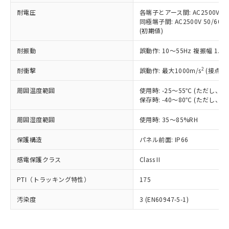
可)を取得するなどの必要な手続きを
六価クロム(Cr(Ⅵ)) 1000ppm以下、ポリ臭化ビフェニル
ム) : 100ppm、
準価格とは異なる場合があることをご
類(PBB) 1000ppm以下、ポリ臭化ジフェニルエーテル類
耐電圧
各端子とアース間: AC2500V 50/
Cr(Ⅵ)(六価クロム) : 1000ppm、 PBBs(ポリ臭化ビフェ
とります。
了承ください。
(PBDE) 1000ppm以下、フタル酸ビス(2-エチルヘキシ
○
一定数以上の在庫あり
ニル類) : 1000ppm、 PBDEs(ポリ臭化ジフェニルエーテ
同極端子間: AC2500V 50/60
当社は規制貨物を破棄する場合は、完
ル) (DEHP)(別名：DOP) 1000ppm以下、フタル酸ブチ
正式な納期状況および標準価格はお客
ル類) : 1000ppm、
(初期値)
ルベンジル（BBP） 1000ppm以下、フタル酸ジブチル
全に破砕するなど、違法に輸出されな
DBP(フタル酸ジブチル) : 1000ppm、 DIBP(フタル酸ジ
様のお取引先、またはお客様担当のオ
（DBP） 1000ppm以下、フタル酸ジイソブチル
イソブチル) : 1000ppm、 BBP(フタル酸ブチルベンジ
△
一定数には満たないが在庫あり
いよう必要な手段を講じます。
ムロン制御機器販売店・当社販売員に
(DIBP) 1000ppm以下
耐振動
誤動作: 10～55Hz 複振幅 1.
ル) : 1000ppm、
当社は貴社製品を、核兵器、ミサイ
但し、RoHS指令で産業用監視および制御機器に対する
DEHP(フタル酸ビス(2-エチルヘキシル)) : 1000ppm
ご相談ください。
適用除外項目は除く。
ル、化学兵器、生物兵器またはその他
－
在庫なし(最新の在庫状況につ
2
オムロン制御機器販売店や当社販売拠
耐衝撃
誤動作: 最大1000m/s
(接点開
フタル酸エステル類の４物質については閾値を超える意
武器並びにこれらの製造装置等に一切
いては、お客様のお取引先、ま
図的な使用がないことを確認しています。
点は「
販売ネットワーク
」をご確認
※2 環境保護使用期限
使用いたしません。
たはお客様担当のオムロン制御
周囲温度範囲
使用時: -25～55℃ (ただし
ください。
当社は、貴社製品を第三者に販売する
保存時: -40～80℃ (ただし
機器販売店・当社販売員にご確
在庫状況および標準価格結果を当社の
※2 対応予定月
「ｅ」：有害物質（10物質）のすべてが基
場合は、上記1、2および3の内容を当
認ください)
事前の承諾なく第三者に漏洩または開
準値以下であることを示します。
周囲湿度範囲
使用時: 35～85%RH
該第三者に通知します。また当社は、
示しないようお願いします。
部品在庫の切り替え状況などにより、予定
「10」：通常の使用状況下において有害物
販売先および販売に係わる関係者が違
マイパーツ機能（部品リスト作成サー
空
受注生産機種、また在庫状況の
保護構造
パネル前面: IP66
月が前後することがあります。
質が外部に漏えいし、環境に深刻な影響を
法に輸出するおそれがある場合は、取
ビス）をご利用いただくには、I-Web
白
情報を公開していない機種
及ぼさない年数を意味します。
り引きをいたしません。
メンバーズにご登録されている必要が
感電保護クラス
Class II
「－」：未確認です。当社販売部門へお問
あります。
い合わせください。
お客様が当ウェブサイト上で当社にご
PTI（トラッキング特性）
175
※3 非含有証明書ダウンロード
登録された部品リストについて、当社
および当社の共同利用者が、当社の製
汚染度
3 (EN60947-5-1)
下記の非含有証明書をダウンロードするこ
品・サービスに関するお客様との取
とができます。
合意する
キャンセル
引・商談に必要な範囲で利用すること