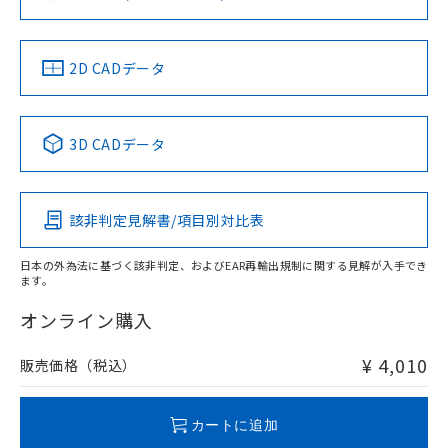
ソフトウェアの使用条件
お問い合わせ
中国 RoHS
注意事項・凡例
2D CADデータ
中国 RoHS表
※1 ※2
3D CADデータ
Pb
Hg
Cd
Cr(VI)
該非判定見解書/項目別対比表
O
O
O
O
日本の外為法に基づく該非判定、およびEAR再輸出規制に関する見解が入手でき
ます。
"対応済み"や非含有の記載がされた商品であっても、流通
在庫等で未対応品が混在する可能性があります。
オンライン購入
非含有品が必要な際は、弊社営業部門もしくは販売店へお
問い合わせください。
¥ 4,010
販売価格（税込）
この製品のRoHS/REACH対応状況ページへ
カートに追加