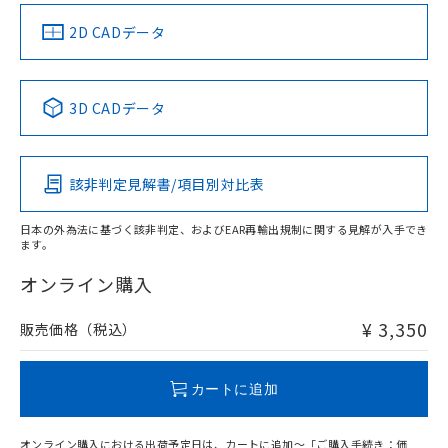
中国 RoHS
注意事項・凡例
2D CADデータ
中国 RoHS表
※1 ※2
3D CADデータ
Pb
Hg
Cd
Cr(VI)
該非判定見解書/項目別対比表
X
O
O
O
日本の外為法に基づく該非判定、およびEAR再輸出規制に関する見解が入手でき
ます。
"対応済み"や非含有の記載がされた商品であっても、流通
在庫等で未対応品が混在する可能性があります。
オンライン購入
非含有品が必要な際は、弊社営業部門もしくは販売店へお
問い合わせください。
¥ 3,350
販売価格（税込）
この製品のRoHS/REACH対応状況ページへ
カートに追加
オンライン購入における出荷予定日は、カートに追加～「ご購入手続き：価