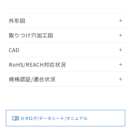
EU RoHS指令（10物質）の非含有証明書
※当社の共同利用者とは、
"個人情報
51物質の非含有証明書（当社基準）
の共同利用に関して"
の「1.共同利
※本証明書は発行日時点で非含有を証明す
用者の範囲」に記載されている法人を
るもので、過去に遡って非含有を証明する
外形図
指します。
ものではありません。
また、RoHS指令のフタル酸エステル類４
情報更新：2026/05/21
取りつけ穴加工図
物質の対応では、対応完了までの期間は出
荷製品に未対応品が混在することから備考
情報更新：2026/05/21
CAD
欄に対応日を記載しておりました。
既に当社にて対応品への在庫切替を完了
ログイン/会員登録いただくと、CADデータをダウンロー
していることから、特段のことがない限
RoHS/REACH対応状況
ドすることができます。
り、2022年1月12日より割愛しておりま
す。
情報更新：2026/7/29
規格認証/適合状況
ログイン/会員登録
EU RoHS
注意事項・凡例
A30NL-MMA-TWA-G202-WCについての規格認証/適合状況に
ついては、「カスタマーサポートセンタ お客様相談室」また
は貴社担当オムロン営業員または販売店にお問い合わせくだ
対応状況
対応予定月
※1
※2
さい。
ダウンロードデータをご利用いただく前に、以下を必ずお読
みください。
カタログ/データシート/マニュアル
対応済み
ソフトウェアの使用条件
お問い合わせ