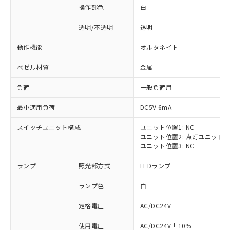
操作部色
白
透明/不透明
透明
動作機能
オルタネイト
ベゼル材質
金属
負荷
一般負荷用
最小適用負荷
DC5V 6mA
スイッチユニット構成
ユニット位置1: NC
ユニット位置2: 点灯ユニット
ユニット位置3: NC
ランプ
照光部方式
LEDランプ
ランプ色
白
定格電圧
AC/DC24V
※1 対応状況
使用電圧
AC/DC24V±10%