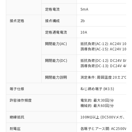
対応済み：EU RoHS指令（10物質）の
定格電流
5mA
非含有に対応した製品が提供可能な商品で
す。
接点定格
接点構成
2b
対応予定：EU RoHS指令（10物質）の非含
ご利用条件
有に対応した製品に切り替える予定のある
定格通電電流
10A
商品です。
対応予定なし：EU RoHS指令（10物質）の
開閉能力(AC)
抵抗負荷(AC-12): AC24V 10A/A
以下の条件をお読みいただき、同意のうえ
非含有に非対応の商品で、対応品を出す予
誘導負荷(AC-15): AC24V 10A/AC
ご利用ください。
定はありません。
調査・確認中：EU RoHS指令（10物質）の
開閉能力(DC)
抵抗負荷(DC-12): DC24V 8A/DC
本サービスは、当社制御機器事業取扱
※1 中国RoHS○×表
非含有の対応状況を調査中または確認中の
誘導負荷(DC-13): DC24V 4A/DC
商品の当社在庫状況および標準価格
商品です。
(税抜)を提供させていただくもので
「○」：最大均質材料含有率が中国RoHSの
開閉能力説明
測定条件: 周囲温度 20±2℃、
非該当品：ライセンス料など無形物で、有
す。
基準値以下であることを示します。
害物質有無と関係のない商品です。
当社制御機器事業取扱商品の中には、
端子仕様
ねじ締め端子 (M3.5)
「×」：最大均質材料含有率が中国RoHSの
仕入先様の事情により、非含有部品として
本サービスの対象外となる商品もある
基準値を超えていることを示します。
いたものが、含有品と判明した場合などや
当社は、これら貴社製品のうち、外国
ことをご了承ください。
許容操作頻度
電気的: 最大30回/分
「－」：未確認です。当社販売部門へお問
むを得ず変更することがあります。
為替および外国貿易法に定める商品
在庫状況および標準価格照会結果は、
機械的: 最大60回/分
い合わせください。
（以下｢規制貨物等」という）を輸出
記載している更新日時点での社内デー
*EU RoHS指令（10物質）：
または国外への提供する場合は、日本
絶縁抵抗
100MΩ以上 (DC500Vメガ、
記
タに基づき作成されるものであり、閲
説明
鉛(Pb) 1000ppm以下、 水銀(Hg) 1000ppm以下、 カド
*中国RoHS10物質の基準値 (GB/T26572)：
国政府の輸出許可(または役務取引許
号
覧された時点での実際の在庫および標
ミウム(Cd) 100ppm以下、
Pb(鉛) :1000ppm、 Hg(水銀) : 1000ppm、 Cd(カドミウ
可)を取得するなどの必要な手続きを
耐電圧
各端子とアース間: AC2500V 50/
六価クロム(Cr(Ⅵ)) 1000ppm以下、ポリ臭化ビフェニル
ム) : 100ppm、
準価格とは異なる場合があることをご