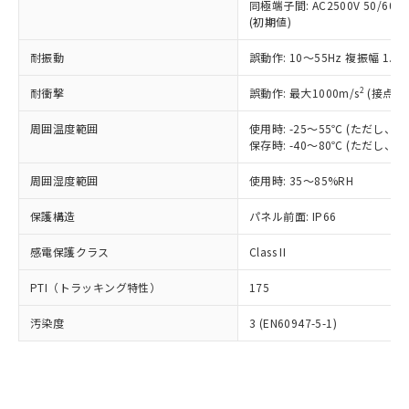
類(PBB) 1000ppm以下、ポリ臭化ジフェニルエーテル類
同極端子間: AC2500V 50/60
Cr(Ⅵ)(六価クロム) : 1000ppm、 PBBs(ポリ臭化ビフェ
とります。
了承ください。
(PBDE) 1000ppm以下、フタル酸ビス(2-エチルヘキシ
○
一定数以上の在庫あり
ニル類) : 1000ppm、 PBDEs(ポリ臭化ジフェニルエーテ
(初期値)
当社は規制貨物を破棄する場合は、完
ル) (DEHP)(別名：DOP) 1000ppm以下、フタル酸ブチ
正式な納期状況および標準価格はお客
ル類) : 1000ppm、
ルベンジル（BBP） 1000ppm以下、フタル酸ジブチル
全に破砕するなど、違法に輸出されな
DBP(フタル酸ジブチル) : 1000ppm、 DIBP(フタル酸ジ
様のお取引先、またはお客様担当のオ
耐振動
誤動作: 10～55Hz 複振幅 1.
（DBP） 1000ppm以下、フタル酸ジイソブチル
イソブチル) : 1000ppm、 BBP(フタル酸ブチルベンジ
△
一定数には満たないが在庫あり
いよう必要な手段を講じます。
ムロン制御機器販売店・当社販売員に
(DIBP) 1000ppm以下
ル) : 1000ppm、
当社は貴社製品を、核兵器、ミサイ
但し、RoHS指令で産業用監視および制御機器に対する
DEHP(フタル酸ビス(2-エチルヘキシル)) : 1000ppm
ご相談ください。
2
耐衝撃
誤動作: 最大1000m/s
(接点開
適用除外項目は除く。
ル、化学兵器、生物兵器またはその他
－
在庫なし(最新の在庫状況につ
オムロン制御機器販売店や当社販売拠
フタル酸エステル類の４物質については閾値を超える意
武器並びにこれらの製造装置等に一切
いては、お客様のお取引先、ま
図的な使用がないことを確認しています。
点は「
販売ネットワーク
」をご確認
周囲温度範囲
使用時: -25～55℃ (ただし
※2 環境保護使用期限
使用いたしません。
たはお客様担当のオムロン制御
保存時: -40～80℃ (ただし
ください。
当社は、貴社製品を第三者に販売する
機器販売店・当社販売員にご確
在庫状況および標準価格結果を当社の
※2 対応予定月
「ｅ」：有害物質（10物質）のすべてが基
場合は、上記1、2および3の内容を当
周囲湿度範囲
使用時: 35～85%RH
認ください)
事前の承諾なく第三者に漏洩または開
準値以下であることを示します。
該第三者に通知します。また当社は、
示しないようお願いします。
部品在庫の切り替え状況などにより、予定
「10」：通常の使用状況下において有害物
保護構造
パネル前面: IP66
販売先および販売に係わる関係者が違
マイパーツ機能（部品リスト作成サー
空
受注生産機種、また在庫状況の
月が前後することがあります。
質が外部に漏えいし、環境に深刻な影響を
法に輸出するおそれがある場合は、取
ビス）をご利用いただくには、I-Web
白
情報を公開していない機種
感電保護クラス
Class II
及ぼさない年数を意味します。
り引きをいたしません。
メンバーズにご登録されている必要が
「－」：未確認です。当社販売部門へお問
あります。
PTI（トラッキング特性）
175
い合わせください。
お客様が当ウェブサイト上で当社にご
※3 非含有証明書ダウンロード
登録された部品リストについて、当社
汚染度
3 (EN60947-5-1)
および当社の共同利用者が、当社の製
下記の非含有証明書をダウンロードするこ
品・サービスに関するお客様との取
とができます。
合意する
キャンセル
引・商談に必要な範囲で利用すること
をご了承ください。