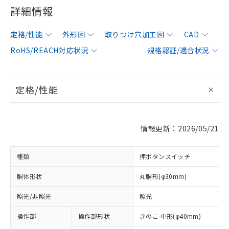
詳細情報
定格/性能
外形図
取りつけ穴加工図
CAD
RoHS/REACH対応状況
規格認証/適合状況
定格/性能
情報更新：2026/05/21
種類
押ボタンスイッチ
胴体形状
丸胴形(φ30mm)
照光/非照光
照光
操作部
操作部形状
きのこ 中形(φ40mm)