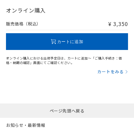
"対応済み"や非含有の記載がされた商品であっても、流通
在庫等で未対応品が混在する可能性があります。
オンライン購入
非含有品が必要な際は、弊社営業部門もしくは販売店へお
問い合わせください。
¥ 3,350
販売価格（税込）
この製品のRoHS/REACH対応状況ページへ
カートに追加
オンライン購入における出荷予定日は、カートに追加～「ご購入手続き：価
格・納期の確認」画面にてご確認ください。
カートをみる
ページ先頭へ戻る
お知らせ・最新情報