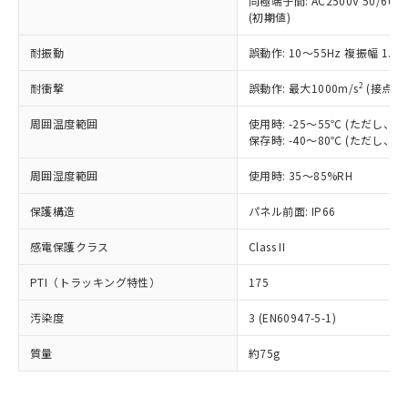
同極端子間: AC2500V 50/60
為替および外国貿易法に定める商品
在庫状況および標準価格照会結果は、
い合わせください。
(初期値)
（以下｢規制貨物等」という）を輸出
記載している更新日時点での社内デー
*EU RoHS指令（10物質）：
または国外への提供する場合は、日本
記
タに基づき作成されるものであり、閲
説明
鉛(Pb) 1000ppm以下、 水銀(Hg) 1000ppm以下、 カド
耐振動
誤動作: 10～55Hz 複振幅 1.
*中国RoHS10物質の基準値 (GB/T26572)：
国政府の輸出許可(または役務取引許
号
覧された時点での実際の在庫および標
ミウム(Cd) 100ppm以下、
Pb(鉛) :1000ppm、 Hg(水銀) : 1000ppm、 Cd(カドミウ
可)を取得するなどの必要な手続きを
六価クロム(Cr(Ⅵ)) 1000ppm以下、ポリ臭化ビフェニル
ム) : 100ppm、
準価格とは異なる場合があることをご
2
耐衝撃
誤動作: 最大1000m/s
(接点開
類(PBB) 1000ppm以下、ポリ臭化ジフェニルエーテル類
Cr(Ⅵ)(六価クロム) : 1000ppm、 PBBs(ポリ臭化ビフェ
とります。
了承ください。
(PBDE) 1000ppm以下、フタル酸ビス(2-エチルヘキシ
○
一定数以上の在庫あり
ニル類) : 1000ppm、 PBDEs(ポリ臭化ジフェニルエーテ
当社は規制貨物を破棄する場合は、完
ル) (DEHP)(別名：DOP) 1000ppm以下、フタル酸ブチ
正式な納期状況および標準価格はお客
ル類) : 1000ppm、
周囲温度範囲
使用時: -25～55℃ (ただし
ルベンジル（BBP） 1000ppm以下、フタル酸ジブチル
全に破砕するなど、違法に輸出されな
DBP(フタル酸ジブチル) : 1000ppm、 DIBP(フタル酸ジ
保存時: -40～80℃ (ただし
様のお取引先、またはお客様担当のオ
（DBP） 1000ppm以下、フタル酸ジイソブチル
イソブチル) : 1000ppm、 BBP(フタル酸ブチルベンジ
△
一定数には満たないが在庫あり
いよう必要な手段を講じます。
ムロン制御機器販売店・当社販売員に
(DIBP) 1000ppm以下
ル) : 1000ppm、
当社は貴社製品を、核兵器、ミサイ
但し、RoHS指令で産業用監視および制御機器に対する
周囲湿度範囲
使用時: 35～85%RH
DEHP(フタル酸ビス(2-エチルヘキシル)) : 1000ppm
ご相談ください。
適用除外項目は除く。
ル、化学兵器、生物兵器またはその他
－
在庫なし(最新の在庫状況につ
オムロン制御機器販売店や当社販売拠
フタル酸エステル類の４物質については閾値を超える意
保護構造
パネル前面: IP66
武器並びにこれらの製造装置等に一切
いては、お客様のお取引先、ま
図的な使用がないことを確認しています。
点は「
販売ネットワーク
」をご確認
※2 環境保護使用期限
使用いたしません。
たはお客様担当のオムロン制御
ください。
感電保護クラス
Class II
当社は、貴社製品を第三者に販売する
機器販売店・当社販売員にご確
在庫状況および標準価格結果を当社の
※2 対応予定月
「ｅ」：有害物質（10物質）のすべてが基
場合は、上記1、2および3の内容を当
認ください)
事前の承諾なく第三者に漏洩または開
PTI（トラッキング特性）
175
準値以下であることを示します。
該第三者に通知します。また当社は、
示しないようお願いします。
部品在庫の切り替え状況などにより、予定
「10」：通常の使用状況下において有害物
販売先および販売に係わる関係者が違
マイパーツ機能（部品リスト作成サー
空
受注生産機種、また在庫状況の
汚染度
3 (EN60947-5-1)
月が前後することがあります。
質が外部に漏えいし、環境に深刻な影響を
法に輸出するおそれがある場合は、取
ビス）をご利用いただくには、I-Web
白
情報を公開していない機種
及ぼさない年数を意味します。
り引きをいたしません。
メンバーズにご登録されている必要が
質量
約75g
「－」：未確認です。当社販売部門へお問
あります。
い合わせください。
お客様が当ウェブサイト上で当社にご
※3 非含有証明書ダウンロード