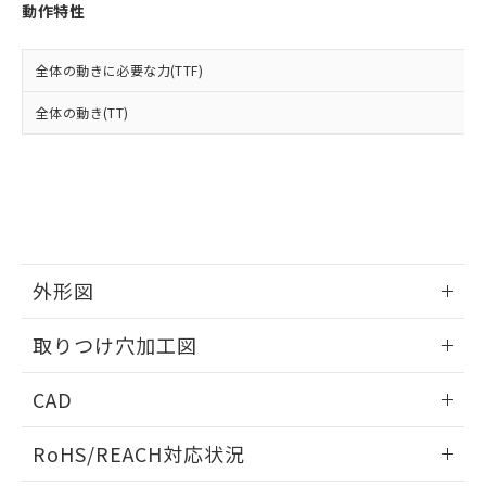
登録された部品リストについて、当社
動作特性
および当社の共同利用者が、当社の製
下記の非含有証明書をダウンロードするこ
品・サービスに関するお客様との取
とができます。
合意する
キャンセル
引・商談に必要な範囲で利用すること
全体の動きに必要な力(TTF)
をご了承ください。
EU RoHS指令（10物質）の非含有証明書
全体の動き(TT)
※当社の共同利用者とは、
"個人情報
51物質の非含有証明書（当社基準）
の共同利用に関して"
の「1.共同利
※本証明書は発行日時点で非含有を証明す
用者の範囲」に記載されている法人を
るもので、過去に遡って非含有を証明する
指します。
ものではありません。
また、RoHS指令のフタル酸エステル類４
物質の対応では、対応完了までの期間は出
荷製品に未対応品が混在することから備考
外形図
欄に対応日を記載しておりました。
既に当社にて対応品への在庫切替を完了
情報更新：2026/05/21
していることから、特段のことがない限
取りつけ穴加工図
り、2022年1月12日より割愛しておりま
す。
情報更新：2026/05/21
CAD
ログイン/会員登録いただくと、CADデータをダウンロー
RoHS/REACH対応状況
ドすることができます。