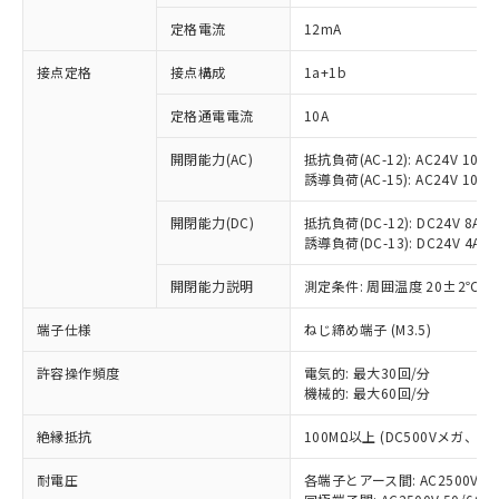
定格電流
12mA
接点定格
接点構成
1a+1b
※1 対応状況
定格通電電流
10A
対応済み：EU RoHS指令（10物質）の
非含有に対応した製品が提供可能な商品で
開閉能力(AC)
抵抗負荷(AC-12): AC24V 10A/A
す。
誘導負荷(AC-15): AC24V 10A/AC
対応予定：EU RoHS指令（10物質）の非含
ご利用条件
有に対応した製品に切り替える予定のある
開閉能力(DC)
抵抗負荷(DC-12): DC24V 8A/DC
商品です。
誘導負荷(DC-13): DC24V 4A/DC
対応予定なし：EU RoHS指令（10物質）の
以下の条件をお読みいただき、同意のうえ
開閉能力説明
測定条件: 周囲温度 20±2℃、
非含有に非対応の商品で、対応品を出す予
ご利用ください。
定はありません。
端子仕様
ねじ締め端子 (M3.5)
調査・確認中：EU RoHS指令（10物質）の
本サービスは、当社制御機器事業取扱
※1 中国RoHS○×表
非含有の対応状況を調査中または確認中の
商品の当社在庫状況および標準価格
許容操作頻度
電気的: 最大30回/分
商品です。
(税抜)を提供させていただくもので
機械的: 最大60回/分
「○」：最大均質材料含有率が中国RoHSの
非該当品：ライセンス料など無形物で、有
す。
基準値以下であることを示します。
害物質有無と関係のない商品です。
絶縁抵抗
100MΩ以上 (DC500Vメガ、
当社制御機器事業取扱商品の中には、
「×」：最大均質材料含有率が中国RoHSの
仕入先様の事情により、非含有部品として
本サービスの対象外となる商品もある
基準値を超えていることを示します。
いたものが、含有品と判明した場合などや
当社は、これら貴社製品のうち、外国
耐電圧
各端子とアース間: AC2500V 50/
ことをご了承ください。
「－」：未確認です。当社販売部門へお問
むを得ず変更することがあります。