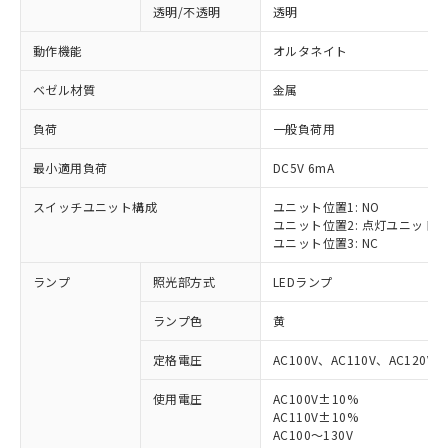
透明/不透明
透明
動作機能
オルタネイト
ベゼル材質
金属
負荷
一般負荷用
最小適用負荷
DC5V 6mA
スイッチユニット構成
ユニット位置1: NO
ユニット位置2: 点灯ユニット
ユニット位置3: NC
ランプ
照光部方式
LEDランプ
ランプ色
黄
定格電圧
AC100V、AC110V、AC120V
使用電圧
AC100V±10%
AC110V±10%
AC100～130V