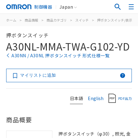
制御機器
Japan
ホーム
>
商品情報
>
商品カテゴリ
>
スイッチ
>
押ボタンスイッチ/表示灯
押ボタンスイッチ
A30NL-MMA-TWA-G102-YD
A30NN / A30NL 押ボタンスイッチ 形式仕様一覧
マイリストに追加
日本語
English
PDF出力
商品概要
押ボタンスイッチ（φ30）, 照光, 金