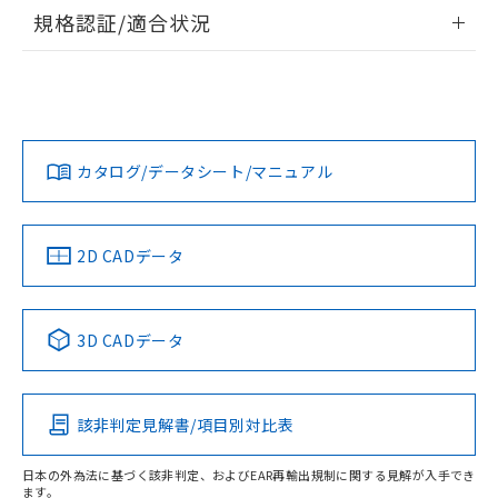
情報更新：2026/7/29
規格認証/適合状況
ログイン/会員登録
EU RoHS
注意事項・凡例
A30NL-MMA-TWA-G102-YDについての規格認証/適合状況に
ついては、「カスタマーサポートセンタ お客様相談室」また
は貴社担当オムロン営業員または販売店にお問い合わせくだ
対応状況
対応予定月
※1
※2
さい。
ダウンロードデータをご利用いただく前に、以下を必ずお読
みください。
カタログ/データシート/マニュアル
対応済み
ソフトウェアの使用条件
お問い合わせ
中国 RoHS
注意事項・凡例
2D CADデータ
中国 RoHS表
※1 ※2
3D CADデータ
Pb
Hg
Cd
Cr(VI)
該非判定見解書/項目別対比表
O
O
O
O
日本の外為法に基づく該非判定、およびEAR再輸出規制に関する見解が入手でき
ます。