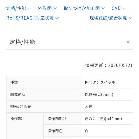
定格/性能
外形図
取りつけ穴加工図
CAD
RoHS/REACH対応状況
規格認証/適合状況
定格/性能
情報更新：2026/05/21
種類
押ボタンスイッチ
胴体形状
丸胴形(φ30mm)
照光/非照光
照光
操作部
操作部形状
きのこ 中形(φ40mm)
操作部色
白