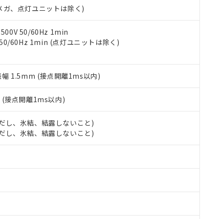
合意する
キャンセル
00Vメガ、点灯ユニットは除く)
書をダウンロードすることができます。
利用者とは、
"個人情報の共同利用に関して"
の「1.共同利用者の
します。
10物質）の非含有証明書
0V 50/60Hz 1min
明書（当社基準）
 50/60Hz 1min (点灯ユニットは除く)
日時点で非含有を証明するもので、過去に遡って非含有を証明するも
令のフタル酸エステル類４物質の対応では、対応完了までの期間は出
備考欄に対応日を記載しておりました。
振幅 1.5mm (接点開離1ms以内)
品への在庫切替を完了していることから、特段のことがない限り、20
す。
2
(接点開離1ms以内)
 (ただし、氷結、結露しないこと)
 (ただし、氷結、結露しないこと)