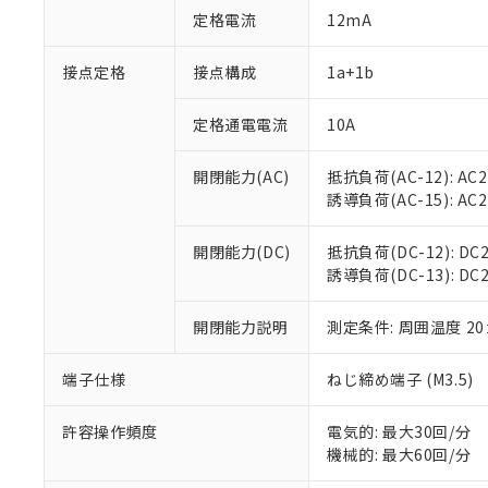
対応予定：EU R
定格電流
12mA
対応予定なし：EU
調査・確認中：EU
ご利用条件
接点定格
接点構成
1a+1b
非該当品：ライセ
※1 中国RoHS
仕入先様の事情に
があります。
定格通電電流
10A
以下の条件をお読
「○」：最大均質
「×」：最大均質
本サービスは
当社は、これ
*EU RoHS指令（10物
開閉能力(AC)
抵抗負荷(AC-12): AC24
「－」：未確認で
鉛(Pb) 1000ppm以下、
くものです。
う）を輸出ま
誘導負荷(AC-15): AC24V
記
説明
六価クロム(Cr(Ⅵ)) 1
当社制御機器
などの必要な
フタル酸ビス(2-エチルヘ
号
*中国RoHS10物質の基準値 
ル（DBP） 1000ppm
在庫状況およ
当社は規制貨
Pb(鉛) :1000ppm、 Hg
但し、RoHS指令で産
開閉能力(DC)
抵抗負荷(DC-12): DC24
のであり、閲
ます。
Cr(Ⅵ)(六価クロム) : 
フタル酸エステル類の４
誘導負荷(DC-13): DC24
○
一定数以
DBP(フタル酸ジブチル) :
い。
当社は貴社製
DEHP(フタル酸ビス(2-エ
正式な納期状
置等に一切使
当社販売員に
※2 対応予定月
開閉能力説明
測定条件: 周囲温度 2
△
一定数に
当社は、貴社
オムロン制御
また当社は、
※2 環境保護使
在庫状況およ
部品在庫の切り替
たしません。
端子仕様
ねじ締め端子 (M3.5)
－
在庫なし
す。
「ｅ」：有害物質
機器販売
マイパーツ機
「10」：通常の
許容操作頻度
電気的: 最大30回/分
ている必要が
味します。
機械的: 最大60回/分
空
受注生産
お客様が当ウ
※3 非含有証明
「－」：未確認で
白
が、当社の製