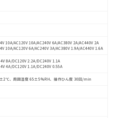
oHS指令（10物質）の非含有に対応した製品に切り替える予定のある
 RoHS指令（10物質）の非含有に非対応の商品で、対応品を出す予
 RoHS指令（10物質）の非含有の対応状況を調査中または確認中の
ンス料など無形物で、有害物質有無と関係のない商品です。
○×表
より、非含有部品としていたものが、含有品と判明した場合などやむ
みいただき、同意のうえご利用ください。
材料含有率が中国RoHSの基準値以下であることを示します。
材料含有率が中国RoHSの基準値を超えていることを示します。
、当社制御機器事業取扱商品の当社在庫状況および標準価格(税抜)
ら貴社製品のうち、外国為替および外国貿易法に定める商品（以下｢
質）：
V 10A/AC120V 10A/AC240V 6A/AC380V 2A/AC440V 2A
す。当社販売部門へお問い合わせください。
 水銀(Hg) 1000ppm以下、 カドミウム(Cd) 100ppm以下、
たは国外への提供する場合は、日本国政府の輸出許可(または役務取
 10A/AC120V 6A/AC240V 3A/AC380V 1.9A/AC440V 1.6A
000ppm以下、ポリ臭化ビフェニル類(PBB) 1000ppm以下、ポリ臭化ジフェニルエーテル類(P
事業取扱商品の中には、本サービスの対象外となる商品もあること
手続きをとります。
キシル) (DEHP)(別名：DOP) 1000ppm以下、フタル酸ブチルベンジル（BBP） 100
(GB/T26572)：
以下、フタル酸ジイソブチル (DIBP) 1000ppm以下
び標準価格照会結果は、記載している更新日時点での社内データに
物を破棄する場合は、完全に破砕するなど、違法に輸出されないよ
(水銀) : 1000ppm、 Cd(カドミウム) : 100ppm、
業用監視および制御機器に対する適用除外項目は除く。
V 8A/DC120V 2.2A/DC240V 1.1A
覧された時点での実際の在庫および標準価格とは異なる場合がある
1000ppm、 PBBs(ポリ臭化ビフェニル類) : 1000ppm、 PBDEs(ポリ臭化ジフェニルエーテル類
物質については閾値を超える意図的な使用がないことを確認しています。
V 4A/DC120V 1.1A/DC240V 0.55A
上の在庫あり
 1000ppm、 DIBP(フタル酸ジイソブチル) : 1000ppm、 BBP(フタル酸ブチルベンジル) :
品を、核兵器、ミサイル、化学兵器、生物兵器またはその他武器並
チルヘキシル)) : 1000ppm
況および標準価格はお客様のお取引先、またはお客様担当のオムロ
用いたしません。
ご相談ください。
0±2℃、周囲湿度 65±5%RH、操作ひん度 30回/min
は満たないが在庫あり
製品を第三者に販売する場合は、上記1、2および3の内容を当該第
機器販売店や当社販売拠点は「
販売ネットワーク
」をご確認くだ
販売先および販売に係わる関係者が違法に輸出するおそれがある場
用期限
び標準価格結果を当社の事前の承諾なく第三者に漏洩または開示し
え状況などにより、予定月が前後することがあります。
(最新の在庫状況については、お客様のお取引先、またはお客様担当
（10物質）のすべてが基準値以下であることを示します。
店・当社販売員にご確認ください)
能（部品リスト作成サービス）をご利用いただくには、I-Webメン
使用状況下において有害物質が外部に漏えいし、環境に深刻な影響を
あります。
機種、また在庫状況の情報を公開していない機種
ェブサイト上で当社にご登録された部品リストについて、当社およ
書ダウンロード
す。当社販売部門へお問い合わせください。
品・サービスに関するお客様との取引・商談に必要な範囲で利用す