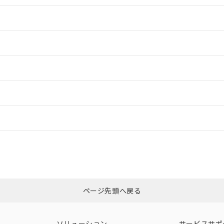
情報更新：2
情報更新：2
ードすることができます。
情報更新：
ログイン/会員登録
合状況については、「カスタマーサポートセンタ お客様相談室」または貴社
みください。
非含有証明書
※3
ページ先頭へ戻る
ダウンロードはこちら
ソリューション
サービスサポ