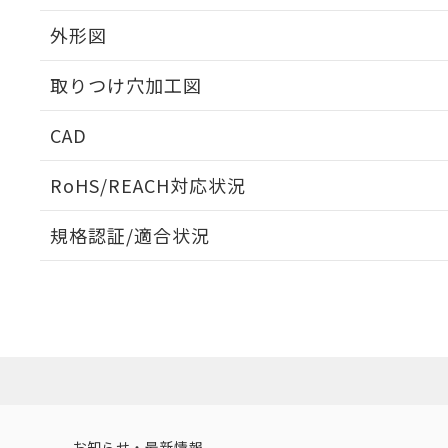
外形図
取りつけ穴加工図
CAD
ログイン/会員登録いただくと、CADデータをダウンロ
RoHS/REACH対応状況
規格認証/適合状況
EU RoHS
注意事項・凡例
A30NL-MMA-TWA-G102-YCについての規格認証/適
業員または販売店にお問い合わせください。
ダウンロードデータをご利用いただく前に、以下を必ずお読
対応状況
対応予定月
※1
※2
ソフトウェアの使用条件
対応済み
お知らせ・最新情報