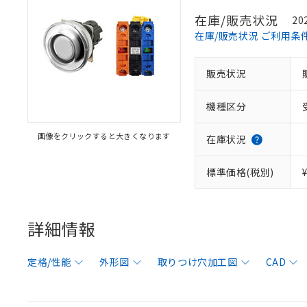
在庫/販売状況
20
在庫/販売状況 ご利用条
販売状況
機種区分
画像をクリックすると大きくなります
在庫状況
標準価格(税別)
詳細情報
定格/性能
外形図
取りつけ穴加工図
CAD