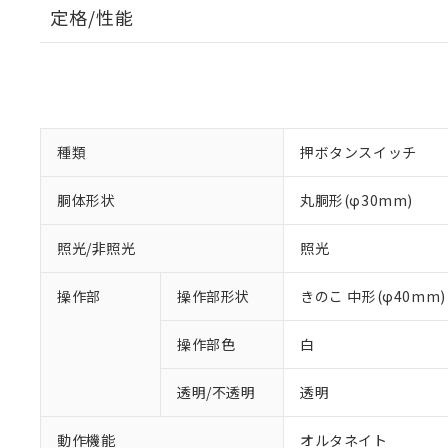
定格/性能
種類
押ボタンスイッチ
胴体形状
丸胴形(φ30mm)
照光/非照光
照光
操作部
操作部形状
きのこ 中形(φ40mm)
操作部色
白
透明/不透明
透明
動作機能
オルタネイト