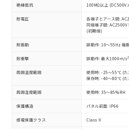
絶縁抵抗
100MΩ以上 (DC5
さい。
下記の非含有証明
※当社の共同
いる法人を指
EU RoHS指令（
耐電圧
各端子とアース間: AC250
51物質の非含有証
同極端子間: AC2500V
※本証明書は発行
(初期値)
また、RoHS指
混在することから
耐振動
誤動作: 10～55Hz 複
既に当社にて対応
り割愛しておりま
耐衝撃
誤動作: 最大1000m/s
周囲温度範囲
使用時: -25～55℃
保存時: -40～80℃
周囲湿度範囲
使用時: 35～85%RH
保護構造
パネル前面: IP66
感電保護クラス
Class II