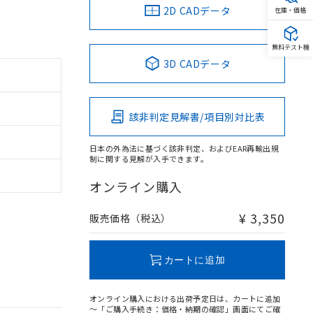
2D CADデータ
在庫・価格
無料テスト機
3D CADデータ
該非判定見解書/項目別対比表
日本の外為法に基づく該非判定、およびEAR再輸出規
制に関する見解が入手できます。
オンライン購入
¥ 3,350
販売価格（税込）
カートに追加
オンライン購入における出荷予定日は、カートに追加
～「ご購入手続き：価格・納期の確認」画面にてご確