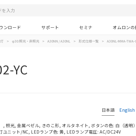
ウンロード
サポート
セミナ
オムロンの
示灯
>
φ30:照光・非照光
>
A30NN / A30NL
>
形式仕様一覧
>
A30NL-MMA-TWA-G
2-YC
日本語
English
 照光, 金属ベゼル, きのこ形, オルタネイト, ボタンの色: 白（透明）, 
ユニット/NC, LEDランプ色: 黄, LEDランプ電圧: AC/DC24V