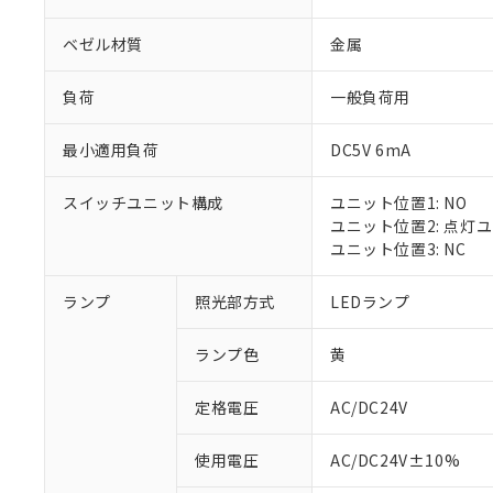
ベゼル材質
金属
負荷
一般負荷用
最小適用負荷
DC5V 6mA
スイッチユニット構成
ユニット位置1: NO
ユニット位置2: 点灯
ユニット位置3: NC
ランプ
照光部方式
LEDランプ
ランプ色
黄
定格電圧
AC/DC24V
※1 対応状況
使用電圧
AC/DC24V±10%
対応済み：EU