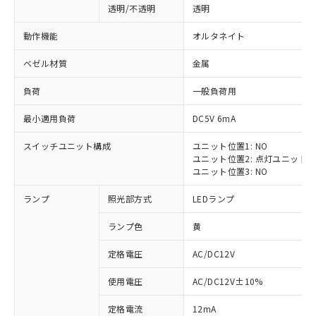
透明/不透明
透明
動作機能
オルタネイト
ベゼル材質
金属
負荷
一般負荷用
最小適用負荷
DC5V 6mA
スイッチユニット構成
ユニット位置1: NO
ユニット位置2: 点灯ユニット
ユニット位置3: NO
ランプ
照光部方式
LEDランプ
ランプ色
黄
定格電圧
AC/DC12V
※1 対応状況
使用電圧
AC/DC12V±10%
定格電流
12mA
対応済み：EU RoHS指令（10物質）の