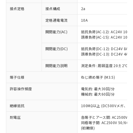
非含有に対応した製品が提供可能な商品で
接点定格
接点構成
2a
す。
対応予定：EU RoHS指令（10物質）の非含
ご利用条件
定格通電電流
10A
有に対応した製品に切り替える予定のある
商品です。
開閉能力(AC)
抵抗負荷(AC-12): AC24V 10A/A
対応予定なし：EU RoHS指令（10物質）の
誘導負荷(AC-15): AC24V 10A/AC
以下の条件をお読みいただき、同意のうえ
非含有に非対応の商品で、対応品を出す予
ご利用ください。
定はありません。
開閉能力(DC)
抵抗負荷(DC-12): DC24V 8A/DC
調査・確認中：EU RoHS指令（10物質）の
誘導負荷(DC-13): DC24V 4A/DC
本サービスは、当社制御機器事業取扱
※1 中国RoHS○×表
非含有の対応状況を調査中または確認中の
商品の当社在庫状況および標準価格
開閉能力説明
測定条件: 周囲温度 20±2℃、
商品です。
(税抜)を提供させていただくもので
「○」：最大均質材料含有率が中国RoHSの
非該当品：ライセンス料など無形物で、有
す。
端子仕様
ねじ締め端子 (M3.5)
基準値以下であることを示します。
害物質有無と関係のない商品です。
当社制御機器事業取扱商品の中には、
「×」：最大均質材料含有率が中国RoHSの
仕入先様の事情により、非含有部品として
本サービスの対象外となる商品もある
許容操作頻度
電気的: 最大30回/分
基準値を超えていることを示します。
いたものが、含有品と判明した場合などや
当社は、これら貴社製品のうち、外国
ことをご了承ください。
機械的: 最大60回/分
「－」：未確認です。当社販売部門へお問
むを得ず変更することがあります。
為替および外国貿易法に定める商品
在庫状況および標準価格照会結果は、
い合わせください。
（以下｢規制貨物等」という）を輸出
絶縁抵抗
100MΩ以上 (DC500Vメガ、
記載している更新日時点での社内デー
*EU RoHS指令（10物質）：
または国外への提供する場合は、日本
記
タに基づき作成されるものであり、閲
説明
鉛(Pb) 1000ppm以下、 水銀(Hg) 1000ppm以下、 カド
*中国RoHS10物質の基準値 (GB/T26572)：
国政府の輸出許可(または役務取引許
耐電圧
各端子とアース間: AC2500V 50/
号
覧された時点での実際の在庫および標
ミウム(Cd) 100ppm以下、
Pb(鉛) :1000ppm、 Hg(水銀) : 1000ppm、 Cd(カドミウ
同極端子間: AC2500V 50/60
可)を取得するなどの必要な手続きを
六価クロム(Cr(Ⅵ)) 1000ppm以下、ポリ臭化ビフェニル
ム) : 100ppm、
準価格とは異なる場合があることをご
類(PBB) 1000ppm以下、ポリ臭化ジフェニルエーテル類
(初期値)
Cr(Ⅵ)(六価クロム) : 1000ppm、 PBBs(ポリ臭化ビフェ
とります。
了承ください。
(PBDE) 1000ppm以下、フタル酸ビス(2-エチルヘキシ