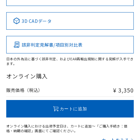
中国 RoHS表
※1 ※2
3D CADデータ
Pb
Hg
Cd
Cr(VI)
該非判定見解書/項目別対比表
X
O
O
O
日本の外為法に基づく該非判定、およびEAR再輸出規制に関する見解が入手でき
ます。
"対応済み"や非含有の記載がされた商品であっても、流通
在庫等で未対応品が混在する可能性があります。
オンライン購入
非含有品が必要な際は、弊社営業部門もしくは販売店へお
問い合わせください。
¥ 3,350
販売価格（税込）
この製品のRoHS/REACH対応状況ページへ
カートに追加
オンライン購入における出荷予定日は、カートに追加～「ご購入手続き：価
格・納期の確認」画面にてご確認ください。