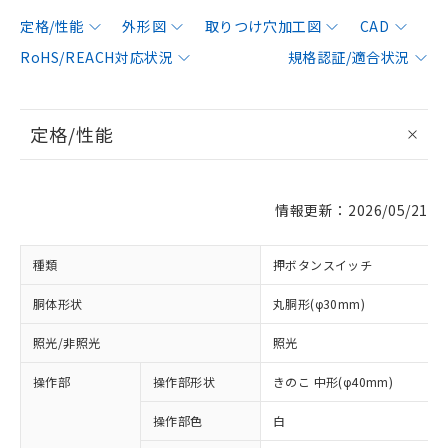
定格/性能
外形図
取りつけ穴加工図
CAD
RoHS/REACH対応状況
規格認証/適合状況
定格/性能
情報更新：2026/05/21
種類
押ボタンスイッチ
胴体形状
丸胴形(φ30mm)
照光/非照光
照光
操作部
操作部形状
きのこ 中形(φ40mm)
操作部色
白