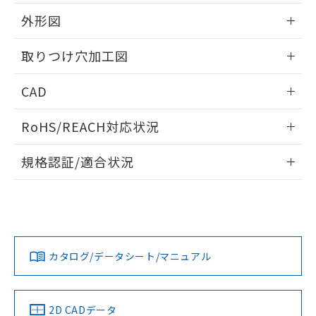
51物質の非含有証明書（当社基準）
の共同利用に関して"
の「1.共同利
※本証明書は発行日時点で非含有を証明す
外形図
用者の範囲」に記載されている法人を
るもので、過去に遡って非含有を証明する
指します。
ものではありません。
情報更新：2026/05/21
取りつけ穴加工図
また、RoHS指令のフタル酸エステル類４
物質の対応では、対応完了までの期間は出
情報更新：2026/05/21
CAD
荷製品に未対応品が混在することから備考
欄に対応日を記載しておりました。
ログイン/会員登録いただくと、CADデータをダウンロー
既に当社にて対応品への在庫切替を完了
RoHS/REACH対応状況
ドすることができます。
していることから、特段のことがない限
り、2022年1月12日より割愛しておりま
情報更新：2026/7/29
規格認証/適合状況
す。
ログイン/会員登録
EU RoHS
注意事項・凡例
A30NL-MMA-TWA-G101-YBについての規格認証/適合状況に
ついては、「カスタマーサポートセンタ お客様相談室」また
は貴社担当オムロン営業員または販売店にお問い合わせくだ
対応状況
対応予定月
※1
※2
さい。
ダウンロードデータをご利用いただく前に、以下を必ずお読
みください。
カタログ/データシート/マニュアル
対応済み
ソフトウェアの使用条件
お問い合わせ
中国 RoHS
注意事項・凡例
2D CADデータ