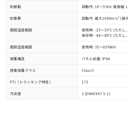
○
一定数以上の在庫あり
ニル類) : 1000ppm、 PBDEs(ポリ臭化ジフェニルエーテ
当社は規制貨物を破棄する場合は、完
ル) (DEHP)(別名：DOP) 1000ppm以下、フタル酸ブチ
正式な納期状況および標準価格はお客
ル類) : 1000ppm、
耐振動
誤動作: 10～55Hz 複振幅 1.
ルベンジル（BBP） 1000ppm以下、フタル酸ジブチル
全に破砕するなど、違法に輸出されな
DBP(フタル酸ジブチル) : 1000ppm、 DIBP(フタル酸ジ
様のお取引先、またはお客様担当のオ
（DBP） 1000ppm以下、フタル酸ジイソブチル
イソブチル) : 1000ppm、 BBP(フタル酸ブチルベンジ
△
一定数には満たないが在庫あり
いよう必要な手段を講じます。
ムロン制御機器販売店・当社販売員に
(DIBP) 1000ppm以下
2
耐衝撃
ル) : 1000ppm、
誤動作: 最大1000m/s
(接点開
当社は貴社製品を、核兵器、ミサイ
但し、RoHS指令で産業用監視および制御機器に対する
DEHP(フタル酸ビス(2-エチルヘキシル)) : 1000ppm
ご相談ください。
適用除外項目は除く。
ル、化学兵器、生物兵器またはその他
－
在庫なし(最新の在庫状況につ
オムロン制御機器販売店や当社販売拠
周囲温度範囲
使用時: -25～55℃ (ただし
フタル酸エステル類の４物質については閾値を超える意
武器並びにこれらの製造装置等に一切
いては、お客様のお取引先、ま
図的な使用がないことを確認しています。
保存時: -40～80℃ (ただし
点は「
販売ネットワーク
」をご確認
※2 環境保護使用期限
使用いたしません。
たはお客様担当のオムロン制御
ください。
当社は、貴社製品を第三者に販売する
周囲湿度範囲
使用時: 35～85%RH
機器販売店・当社販売員にご確
在庫状況および標準価格結果を当社の
※2 対応予定月
「ｅ」：有害物質（10物質）のすべてが基
場合は、上記1、2および3の内容を当
認ください)
事前の承諾なく第三者に漏洩または開
準値以下であることを示します。
保護構造
パネル前面: IP66
該第三者に通知します。また当社は、
示しないようお願いします。
部品在庫の切り替え状況などにより、予定
「10」：通常の使用状況下において有害物
販売先および販売に係わる関係者が違
マイパーツ機能（部品リスト作成サー
空
受注生産機種、また在庫状況の
感電保護クラス
Class II
月が前後することがあります。
質が外部に漏えいし、環境に深刻な影響を
法に輸出するおそれがある場合は、取
ビス）をご利用いただくには、I-Web
白
情報を公開していない機種
及ぼさない年数を意味します。
り引きをいたしません。
メンバーズにご登録されている必要が
PTI（トラッキング特性）
175
「－」：未確認です。当社販売部門へお問
あります。
い合わせください。
お客様が当ウェブサイト上で当社にご
汚染度
3 (EN60947-5-1)
※3 非含有証明書ダウンロード
登録された部品リストについて、当社
および当社の共同利用者が、当社の製
下記の非含有証明書をダウンロードするこ
品・サービスに関するお客様との取
とができます。
合意する
キャンセル
引・商談に必要な範囲で利用すること
をご了承ください。
EU RoHS指令（10物質）の非含有証明書
※当社の共同利用者とは、
"個人情報