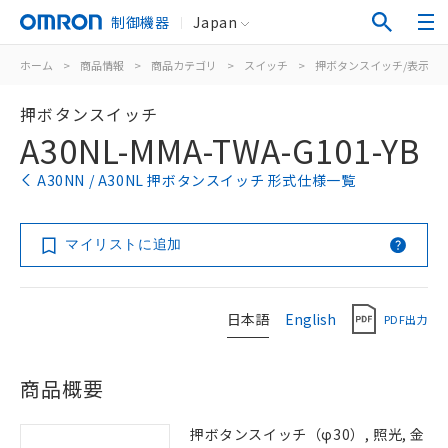
制御機器
Japan
ホーム
>
商品情報
>
商品カテゴリ
>
スイッチ
>
押ボタンスイッチ/表示灯
押ボタンスイッチ
A30NL-MMA-TWA-G101-YB
A30NN / A30NL 押ボタンスイッチ 形式仕様一覧
マイリストに追加
日本語
English
PDF出力
商品概要
押ボタンスイッチ（φ30）, 照光, 金