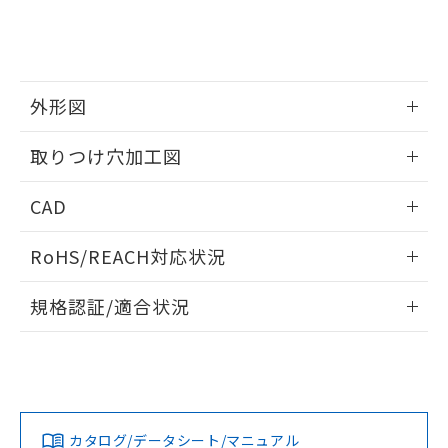
をご了承ください。
EU RoHS指令（10物質）の非含有証明書
※当社の共同利用者とは、
"個人情報
51物質の非含有証明書（当社基準）
の共同利用に関して"
の「1.共同利
※本証明書は発行日時点で非含有を証明す
用者の範囲」に記載されている法人を
るもので、過去に遡って非含有を証明する
指します。
ものではありません。
外形図
また、RoHS指令のフタル酸エステル類４
情報更新：2026/05/21
物質の対応では、対応完了までの期間は出
取りつけ穴加工図
荷製品に未対応品が混在することから備考
欄に対応日を記載しておりました。
情報更新：2026/05/21
CAD
既に当社にて対応品への在庫切替を完了
していることから、特段のことがない限
ログイン/会員登録いただくと、CADデータをダウンロー
り、2022年1月12日より割愛しておりま
RoHS/REACH対応状況
ドすることができます。
す。
情報更新：2026/7/29
規格認証/適合状況
ログイン/会員登録
EU RoHS
注意事項・凡例
A30NL-MMA-TWA-G101-WDについての規格認証/適合状況に
ついては、「カスタマーサポートセンタ お客様相談室」また
は貴社担当オムロン営業員または販売店にお問い合わせくだ
対応状況
対応予定月
※1
※2
さい。
ダウンロードデータをご利用いただく前に、以下を必ずお読
みください。
カタログ/データシート/マニュアル
対応済み