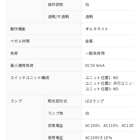
操作部色
白
透明/不透明
透明
動作機能
オルタネイト
ベゼル材質
金属
負荷
一般負荷用
最小適用負荷
DC5V 6mA
スイッチユニット構成
ユニット位置1: NO
ユニット位置2: 点灯ユニット
ユニット位置3: NO
ランプ
照光部方式
LEDランプ
ランプ色
白
定格電圧
AC100V、AC110V、AC120V
※1 対応状況
使用電圧
AC100V±10%