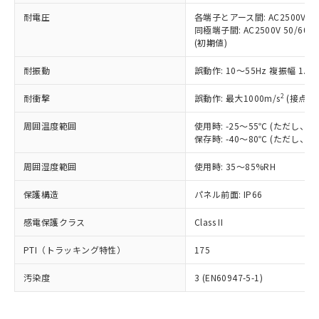
可)を取得するなどの必要な手続きを
六価クロム(Cr(Ⅵ)) 1000ppm以下、ポリ臭化ビフェニル
ム) : 100ppm、
準価格とは異なる場合があることをご
類(PBB) 1000ppm以下、ポリ臭化ジフェニルエーテル類
耐電圧
各端子とアース間: AC2500V 50/
Cr(Ⅵ)(六価クロム) : 1000ppm、 PBBs(ポリ臭化ビフェ
とります。
了承ください。
(PBDE) 1000ppm以下、フタル酸ビス(2-エチルヘキシ
○
一定数以上の在庫あり
ニル類) : 1000ppm、 PBDEs(ポリ臭化ジフェニルエーテ
同極端子間: AC2500V 50/60
当社は規制貨物を破棄する場合は、完
ル) (DEHP)(別名：DOP) 1000ppm以下、フタル酸ブチ
正式な納期状況および標準価格はお客
ル類) : 1000ppm、
(初期値)
ルベンジル（BBP） 1000ppm以下、フタル酸ジブチル
全に破砕するなど、違法に輸出されな
DBP(フタル酸ジブチル) : 1000ppm、 DIBP(フタル酸ジ
様のお取引先、またはお客様担当のオ
（DBP） 1000ppm以下、フタル酸ジイソブチル
イソブチル) : 1000ppm、 BBP(フタル酸ブチルベンジ
△
一定数には満たないが在庫あり
いよう必要な手段を講じます。
ムロン制御機器販売店・当社販売員に
(DIBP) 1000ppm以下
耐振動
誤動作: 10～55Hz 複振幅 1.
ル) : 1000ppm、
当社は貴社製品を、核兵器、ミサイ
但し、RoHS指令で産業用監視および制御機器に対する
DEHP(フタル酸ビス(2-エチルヘキシル)) : 1000ppm
ご相談ください。
適用除外項目は除く。
ル、化学兵器、生物兵器またはその他
－
在庫なし(最新の在庫状況につ
2
オムロン制御機器販売店や当社販売拠
耐衝撃
誤動作: 最大1000m/s
(接点開
フタル酸エステル類の４物質については閾値を超える意
武器並びにこれらの製造装置等に一切
いては、お客様のお取引先、ま
図的な使用がないことを確認しています。
点は「
販売ネットワーク
」をご確認
※2 環境保護使用期限
使用いたしません。
たはお客様担当のオムロン制御
周囲温度範囲
使用時: -25～55℃ (ただし
ください。
当社は、貴社製品を第三者に販売する
保存時: -40～80℃ (ただし
機器販売店・当社販売員にご確
在庫状況および標準価格結果を当社の
※2 対応予定月
「ｅ」：有害物質（10物質）のすべてが基
場合は、上記1、2および3の内容を当
認ください)
事前の承諾なく第三者に漏洩または開
準値以下であることを示します。
周囲湿度範囲
使用時: 35～85%RH
該第三者に通知します。また当社は、
示しないようお願いします。
部品在庫の切り替え状況などにより、予定
「10」：通常の使用状況下において有害物
販売先および販売に係わる関係者が違
マイパーツ機能（部品リスト作成サー
空
受注生産機種、また在庫状況の
保護構造
パネル前面: IP66
月が前後することがあります。
質が外部に漏えいし、環境に深刻な影響を
法に輸出するおそれがある場合は、取
ビス）をご利用いただくには、I-Web
白
情報を公開していない機種
及ぼさない年数を意味します。
り引きをいたしません。
メンバーズにご登録されている必要が
感電保護クラス
Class II
「－」：未確認です。当社販売部門へお問
あります。
い合わせください。
お客様が当ウェブサイト上で当社にご
PTI（トラッキング特性）
175
※3 非含有証明書ダウンロード
登録された部品リストについて、当社
および当社の共同利用者が、当社の製
汚染度
3 (EN60947-5-1)
下記の非含有証明書をダウンロードするこ
品・サービスに関するお客様との取
とができます。
合意する
キャンセル
引・商談に必要な範囲で利用すること