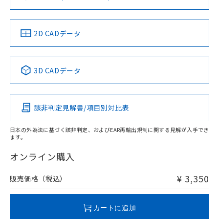
ソフトウェアの使用条件
お問い合わせ
中国 RoHS
注意事項・凡例
2D CADデータ
中国 RoHS表
※1 ※2
3D CADデータ
Pb
Hg
Cd
Cr(VI)
該非判定見解書/項目別対比表
O
O
O
O
日本の外為法に基づく該非判定、およびEAR再輸出規制に関する見解が入手でき
ます。
"対応済み"や非含有の記載がされた商品であっても、流通
在庫等で未対応品が混在する可能性があります。
オンライン購入
非含有品が必要な際は、弊社営業部門もしくは販売店へお
問い合わせください。
¥ 3,350
販売価格（税込）
この製品のRoHS/REACH対応状況ページへ
カートに追加