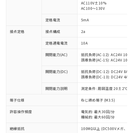
AC110V±10%
AC100～130V
対応済み：EU RoHS指令（10物質）の
非含有に対応した製品が提供可能な商品で
定格電流
5mA
す。
対応予定：EU RoHS指令（10物質）の非含
接点定格
接点構成
2a
ご利用条件
有に対応した製品に切り替える予定のある
商品です。
定格通電電流
10A
対応予定なし：EU RoHS指令（10物質）の
以下の条件をお読みいただき、同意のうえ
非含有に非対応の商品で、対応品を出す予
開閉能力(AC)
抵抗負荷(AC-12): AC24V 10A/A
ご利用ください。
定はありません。
誘導負荷(AC-15): AC24V 10A/AC
調査・確認中：EU RoHS指令（10物質）の
本サービスは、当社制御機器事業取扱
※1 中国RoHS○×表
非含有の対応状況を調査中または確認中の
開閉能力(DC)
抵抗負荷(DC-12): DC24V 8A/DC
商品の当社在庫状況および標準価格
誘導負荷(DC-13): DC24V 4A/DC
商品です。
(税抜)を提供させていただくもので
「○」：最大均質材料含有率が中国RoHSの
非該当品：ライセンス料など無形物で、有
す。
開閉能力説明
測定条件: 周囲温度 20±2℃、
基準値以下であることを示します。
害物質有無と関係のない商品です。
当社制御機器事業取扱商品の中には、
「×」：最大均質材料含有率が中国RoHSの
仕入先様の事情により、非含有部品として
本サービスの対象外となる商品もある
端子仕様
ねじ締め端子 (M3.5)
基準値を超えていることを示します。
いたものが、含有品と判明した場合などや
当社は、これら貴社製品のうち、外国
ことをご了承ください。
「－」：未確認です。当社販売部門へお問
むを得ず変更することがあります。
為替および外国貿易法に定める商品
在庫状況および標準価格照会結果は、
許容操作頻度
電気的: 最大30回/分
い合わせください。
（以下｢規制貨物等」という）を輸出
機械的: 最大60回/分
記載している更新日時点での社内デー
*EU RoHS指令（10物質）：
または国外への提供する場合は、日本
記
タに基づき作成されるものであり、閲
説明
鉛(Pb) 1000ppm以下、 水銀(Hg) 1000ppm以下、 カド
*中国RoHS10物質の基準値 (GB/T26572)：
国政府の輸出許可(または役務取引許
絶縁抵抗
100MΩ以上 (DC500Vメガ、
号
覧された時点での実際の在庫および標
ミウム(Cd) 100ppm以下、
Pb(鉛) :1000ppm、 Hg(水銀) : 1000ppm、 Cd(カドミウ