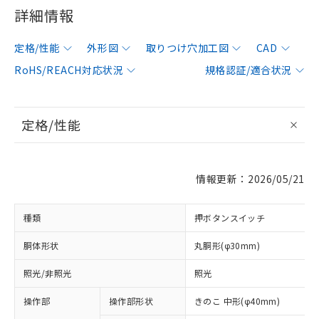
詳細情報
定格/性能
外形図
取りつけ穴加工図
CAD
RoHS/REACH対応状況
規格認証/適合状況
定格/性能
情報更新：2026/05/21
種類
押ボタンスイッチ
胴体形状
丸胴形(φ30mm)
照光/非照光
照光
操作部
操作部形状
きのこ 中形(φ40mm)