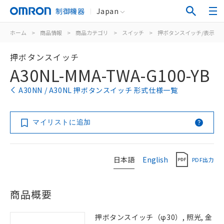
制御機器
Japan
ホーム
>
商品情報
>
商品カテゴリ
>
スイッチ
>
押ボタンスイッチ/表示灯
押ボタンスイッチ
A30NL-MMA-TWA-G100-YB
A30NN / A30NL 押ボタンスイッチ 形式仕様一覧
マイリストに追加
日本語
English
PDF出力
商品概要
押ボタンスイッチ（φ30）, 照光, 金