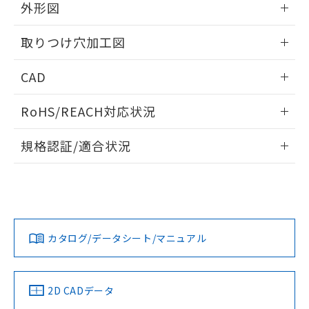
の共同利用に関して"
の「1.共同利
外形図
※本証明書は発行日時点で非含有を証明す
用者の範囲」に記載されている法人を
るもので、過去に遡って非含有を証明する
指します。
情報更新：2026/05/21
ものではありません。
取りつけ穴加工図
また、RoHS指令のフタル酸エステル類４
物質の対応では、対応完了までの期間は出
情報更新：2026/05/21
CAD
荷製品に未対応品が混在することから備考
欄に対応日を記載しておりました。
ログイン/会員登録いただくと、CADデータをダウンロー
RoHS/REACH対応状況
既に当社にて対応品への在庫切替を完了
ドすることができます。
していることから、特段のことがない限
情報更新：2026/7/29
り、2022年1月12日より割愛しておりま
規格認証/適合状況
す。
ログイン/会員登録
EU RoHS
注意事項・凡例
A30NL-MMA-TWA-G100-YBについての規格認証/適合状況に
ついては、「カスタマーサポートセンタ お客様相談室」また
は貴社担当オムロン営業員または販売店にお問い合わせくだ
対応状況
対応予定月
※1
※2
さい。
ダウンロードデータをご利用いただく前に、以下を必ずお読
みください。
カタログ/データシート/マニュアル
対応済み
ソフトウェアの使用条件
お問い合わせ
中国 RoHS
注意事項・凡例
2D CADデータ