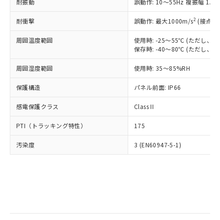
当社は規制貨物を破棄する場合は、完
耐振動
ル) (DEHP)(別名：DOP) 1000ppm以下、フタル酸ブチ
誤動作: 10～55Hz 複振幅 1.
正式な納期状況および標準価格はお客
ル類) : 1000ppm、
ルベンジル（BBP） 1000ppm以下、フタル酸ジブチル
全に破砕するなど、違法に輸出されな
DBP(フタル酸ジブチル) : 1000ppm、 DIBP(フタル酸ジ
様のお取引先、またはお客様担当のオ
（DBP） 1000ppm以下、フタル酸ジイソブチル
イソブチル) : 1000ppm、 BBP(フタル酸ブチルベンジ
△
一定数には満たないが在庫あり
いよう必要な手段を講じます。
2
耐衝撃
誤動作: 最大1000m/s
(接点開
ムロン制御機器販売店・当社販売員に
(DIBP) 1000ppm以下
ル) : 1000ppm、
当社は貴社製品を、核兵器、ミサイ
但し、RoHS指令で産業用監視および制御機器に対する
DEHP(フタル酸ビス(2-エチルヘキシル)) : 1000ppm
ご相談ください。
適用除外項目は除く。
周囲温度範囲
使用時: -25～55℃ (ただし
ル、化学兵器、生物兵器またはその他
－
在庫なし(最新の在庫状況につ
オムロン制御機器販売店や当社販売拠
フタル酸エステル類の４物質については閾値を超える意
保存時: -40～80℃ (ただし
武器並びにこれらの製造装置等に一切
いては、お客様のお取引先、ま
図的な使用がないことを確認しています。
点は「
販売ネットワーク
」をご確認
※2 環境保護使用期限
使用いたしません。
たはお客様担当のオムロン制御
ください。
周囲湿度範囲
使用時: 35～85%RH
当社は、貴社製品を第三者に販売する
機器販売店・当社販売員にご確
在庫状況および標準価格結果を当社の
※2 対応予定月
「ｅ」：有害物質（10物質）のすべてが基
場合は、上記1、2および3の内容を当
認ください)
事前の承諾なく第三者に漏洩または開
保護構造
パネル前面: IP66
準値以下であることを示します。
該第三者に通知します。また当社は、
示しないようお願いします。
部品在庫の切り替え状況などにより、予定
「10」：通常の使用状況下において有害物
販売先および販売に係わる関係者が違
マイパーツ機能（部品リスト作成サー
感電保護クラス
Class II
空
受注生産機種、また在庫状況の
月が前後することがあります。
質が外部に漏えいし、環境に深刻な影響を
法に輸出するおそれがある場合は、取
ビス）をご利用いただくには、I-Web
白
情報を公開していない機種
及ぼさない年数を意味します。
り引きをいたしません。
PTI（トラッキング特性）
175
メンバーズにご登録されている必要が
「－」：未確認です。当社販売部門へお問
あります。
い合わせください。
汚染度
3 (EN60947-5-1)
お客様が当ウェブサイト上で当社にご
※3 非含有証明書ダウンロード
登録された部品リストについて、当社
および当社の共同利用者が、当社の製
下記の非含有証明書をダウンロードするこ
品・サービスに関するお客様との取
とができます。
合意する
キャンセル
引・商談に必要な範囲で利用すること
をご了承ください。
EU RoHS指令（10物質）の非含有証明書
※当社の共同利用者とは、
"個人情報
51物質の非含有証明書（当社基準）