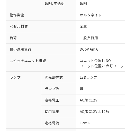
透明/不透明
透明
動作機能
オルタネイト
ベゼル材質
金属
負荷
一般負荷用
最小適用負荷
DC5V 6mA
スイッチユニット構成
ユニット位置1: NO
ユニット位置2: 点灯ユニット
ランプ
照光部方式
LEDランプ
ランプ色
黄
定格電圧
AC/DC12V
使用電圧
AC/DC12V±10%
※1 対応状況
定格電流
12mA
対応済み：EU RoHS指令（10物質）の