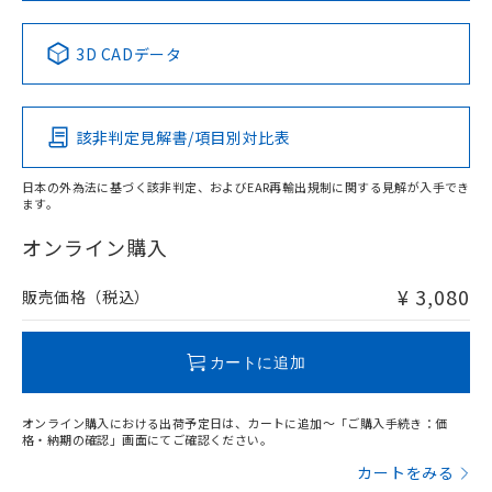
中国 RoHS表
※1 ※2
3D CADデータ
Pb
Hg
Cd
Cr(VI)
該非判定見解書/項目別対比表
X
O
O
O
日本の外為法に基づく該非判定、およびEAR再輸出規制に関する見解が入手でき
ます。
"対応済み"や非含有の記載がされた商品であっても、流通
在庫等で未対応品が混在する可能性があります。
オンライン購入
非含有品が必要な際は、弊社営業部門もしくは販売店へお
問い合わせください。
¥ 3,080
販売価格（税込）
この製品のRoHS/REACH対応状況ページへ
カートに追加
オンライン購入における出荷予定日は、カートに追加～「ご購入手続き：価
格・納期の確認」画面にてご確認ください。
カートをみる