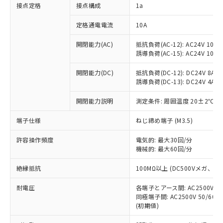
非含有に対応した製品が提供可能な商品で
接点定格
接点構成
1a
す。
対応予定：EU RoHS指令（10物質）の非含
定格通電電流
10A
ご利用条件
有に対応した製品に切り替える予定のある
商品です。
開閉能力(AC)
抵抗負荷(AC-12): AC24V 10A/A
誘導負荷(AC-15): AC24V 10A/AC
対応予定なし：EU RoHS指令（10物質）の
以下の条件をお読みいただき、同意のうえ
非含有に非対応の商品で、対応品を出す予
ご利用ください。
開閉能力(DC)
抵抗負荷(DC-12): DC24V 8A/DC
定はありません。
誘導負荷(DC-13): DC24V 4A/DC
調査・確認中：EU RoHS指令（10物質）の
本サービスは、当社制御機器事業取扱
※1 中国RoHS○×表
非含有の対応状況を調査中または確認中の
商品の当社在庫状況および標準価格
開閉能力説明
測定条件: 周囲温度 20±2℃、
商品です。
(税抜)を提供させていただくもので
「○」：最大均質材料含有率が中国RoHSの
非該当品：ライセンス料など無形物で、有
端子仕様
ねじ締め端子 (M3.5)
す。
基準値以下であることを示します。
害物質有無と関係のない商品です。
当社制御機器事業取扱商品の中には、
「×」：最大均質材料含有率が中国RoHSの
仕入先様の事情により、非含有部品として
許容操作頻度
電気的: 最大30回/分
本サービスの対象外となる商品もある
基準値を超えていることを示します。
いたものが、含有品と判明した場合などや
機械的: 最大60回/分
当社は、これら貴社製品のうち、外国
ことをご了承ください。
「－」：未確認です。当社販売部門へお問
むを得ず変更することがあります。
為替および外国貿易法に定める商品
在庫状況および標準価格照会結果は、
い合わせください。
絶縁抵抗
100MΩ以上 (DC500Vメガ、
（以下｢規制貨物等」という）を輸出
記載している更新日時点での社内デー
*EU RoHS指令（10物質）：
または国外への提供する場合は、日本
記
タに基づき作成されるものであり、閲
説明
耐電圧
鉛(Pb) 1000ppm以下、 水銀(Hg) 1000ppm以下、 カド
各端子とアース間: AC2500V 50/
*中国RoHS10物質の基準値 (GB/T26572)：
国政府の輸出許可(または役務取引許
号
覧された時点での実際の在庫および標
ミウム(Cd) 100ppm以下、
Pb(鉛) :1000ppm、 Hg(水銀) : 1000ppm、 Cd(カドミウ
同極端子間: AC2500V 50/60
可)を取得するなどの必要な手続きを
六価クロム(Cr(Ⅵ)) 1000ppm以下、ポリ臭化ビフェニル
ム) : 100ppm、
準価格とは異なる場合があることをご
(初期値)
類(PBB) 1000ppm以下、ポリ臭化ジフェニルエーテル類
Cr(Ⅵ)(六価クロム) : 1000ppm、 PBBs(ポリ臭化ビフェ
とります。
了承ください。
(PBDE) 1000ppm以下、フタル酸ビス(2-エチルヘキシ
○
一定数以上の在庫あり
ニル類) : 1000ppm、 PBDEs(ポリ臭化ジフェニルエーテ