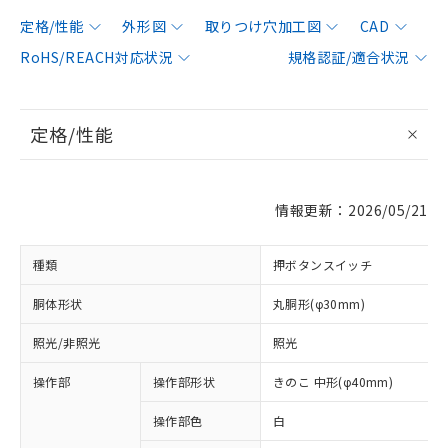
定格/性能
外形図
取りつけ穴加工図
CAD
RoHS/REACH対応状況
規格認証/適合状況
定格/性能
情報更新：2026/05/21
種類
押ボタンスイッチ
胴体形状
丸胴形(φ30mm)
照光/非照光
照光
操作部
操作部形状
きのこ 中形(φ40mm)
操作部色
白