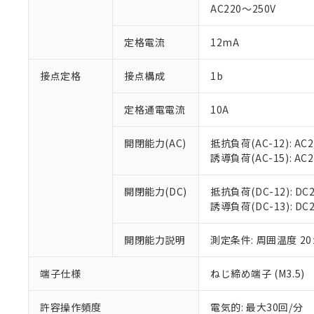
AC220～250V
があります。
以下の条件をお読
「○」：最大均質
「×」：最大均質
本サービスは
当社は、これ
定格電流
12mA
*EU RoHS指令（10物
「－」：未確認で
鉛(Pb) 1000ppm以下、
くものです。
う）を輸出ま
記
説明
六価クロム(Cr(Ⅵ)) 1
当社制御機器
などの必要な
フタル酸ビス(2-エチルヘ
接点定格
接点構成
1b
号
*中国RoHS10物質の基準値 
ル（DBP） 1000ppm
在庫状況およ
当社は規制貨
Pb(鉛) :1000ppm、 Hg
但し、RoHS指令で産
のであり、閲
ます。
Cr(Ⅵ)(六価クロム) : 
フタル酸エステル類の４
定格通電電流
10A
○
一定数以
DBP(フタル酸ジブチル) :
い。
当社は貴社製
DEHP(フタル酸ビス(2-エ
正式な納期状
置等に一切使
開閉能力(AC)
抵抗負荷(AC-12): AC24
当社販売員に
※2 対応予定月
△
一定数に
当社は、貴社
誘導負荷(AC-15): AC24V
オムロン制御
また当社は、
※2 環境保護使
在庫状況およ
部品在庫の切り替
たしません。
－
在庫なし
す。
開閉能力(DC)
抵抗負荷(DC-12): DC24
「ｅ」：有害物質
機器販売
マイパーツ機
誘導負荷(DC-13): DC24
「10」：通常の
ている必要が
味します。
空
受注生産
お客様が当ウ
※3 非含有証明
「－」：未確認で
開閉能力説明
測定条件: 周囲温度 2
白
が、当社の製
さい。
下記の非含有証明
端子仕様
ねじ締め端子 (M3.5)
※当社の共同
いる法人を指
EU RoHS指令（
許容操作頻度
電気的: 最大30回/分
51物質の非含有証