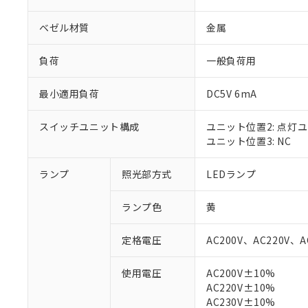
ベゼル材質
金属
負荷
一般負荷用
最小適用負荷
DC5V 6mA
スイッチユニット構成
ユニット位置2: 点灯
ユニット位置3: NC
ランプ
照光部方式
LEDランプ
※1 対応状況
ランプ色
黄
対応済み：EU
定格電圧
AC200V、AC220V、A
対応予定：EU R
対応予定なし：EU
使用電圧
AC200V±10%
調査・確認中：EU
ご利用条件
AC220V±10%
非該当品：ライセ
※1 中国RoHS
AC230V±10%
仕入先様の事情に