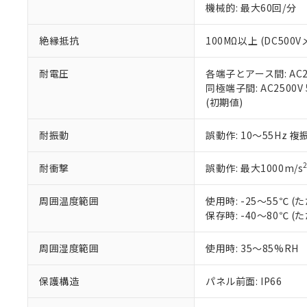
機械的: 最大60回/分
※本証明書は発行
また、RoHS指
混在することから
絶縁抵抗
100MΩ以上 (DC5
既に当社にて対応
り割愛しておりま
耐電圧
各端子とアース間: AC250
同極端子間: AC2500V
(初期値)
耐振動
誤動作: 10～55Hz 複
耐衝撃
誤動作: 最大1000m/s
周囲温度範囲
使用時: -25～55℃
保存時: -40～80℃
周囲湿度範囲
使用時: 35～85%RH
保護構造
パネル前面: IP66