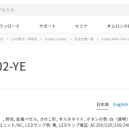
ウンロード
サポート
セミナ
オムロンの
示灯
>
φ30:照光・非照光
>
A30NN / A30NL
>
形式仕様一覧
>
A30NL-MMA-TWA-G
2-YE
日本語
English
 照光, 金属ベゼル, きのこ形, オルタネイト, ボタンの色: 白（透明）, 
ニット/NC, LEDランプ色: 黄, LEDランプ電圧: AC200/220/230/24