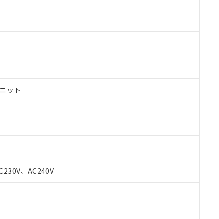
ユニット
 RoHS指令（10物質）の非含有に対応した製品が提供可能な商品です
C230V、AC240V
oHS指令（10物質）の非含有に対応した製品に切り替える予定のある
 RoHS指令（10物質）の非含有に非対応の商品で、対応品を出す予
 RoHS指令（10物質）の非含有の対応状況を調査中または確認中の
ンス料など無形物で、有害物質有無と関係のない商品です。
○×表
より、非含有部品としていたものが、含有品と判明した場合などやむ