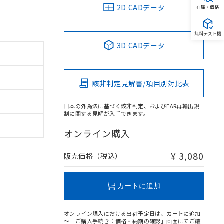
2D CADデータ
在庫・価格
無料テスト機
3D CADデータ
該非判定見解書/項目別対比表
日本の外為法に基づく該非判定、およびEAR再輸出規
制に関する見解が入手できます。
オンライン購入
¥ 3,080
販売価格（税込）
カートに追加
オンライン購入における出荷予定日は、カートに追加
～「ご購入手続き：価格・納期の確認」画面にてご確