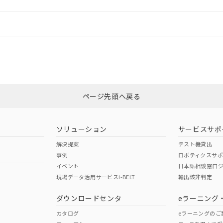
情報更新：
ログイン/会員登録
合状況については、「カスタマーサポートセンタ お客様相談室」または貴社
みください。
非含有証明書
※3
ページ先頭へ戻る
ダウンロードはこちら
ソリューション
サービスサポ
解決提案
テスト機貸出
事例
ロボティクスサ
イベント
日本語相談窓口
現場データ活用サービスi-BELT
輸出該非判定
I)
PBBs
PBDEs
DBP
ダウンロードセンタ
eラーニング
カタログ
eラーニングのご