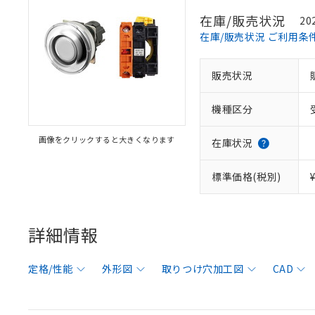
在庫/販売状況
20
在庫/販売状況 ご利用条
販売状況
機種区分
画像をクリックすると大きくなります
在庫状況
標準価格(税別)
詳細情報
定格/性能
外形図
取りつけ穴加工図
CAD