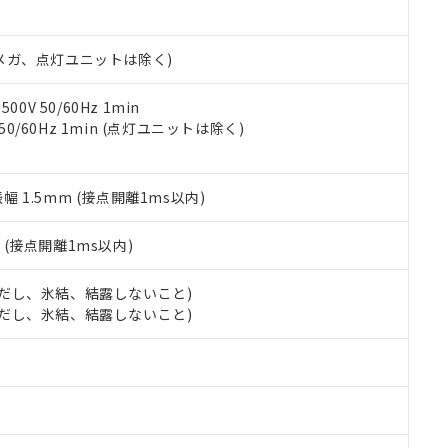
日時点で非含有を証明するもので、過去に遡って非含有を証明するも
令のフタル酸エステル類４物質の対応では、対応完了までの期間は出
備考欄に対応日を記載しておりました。
00Vメガ、点灯ユニットは除く)
品への在庫切替を完了していることから、特段のことがない限り、20
す。
0V 50/60Hz 1min
 50/60Hz 1min (点灯ユニットは除く)
振幅 1.5mm (接点開離1ms以内)
2
(接点開離1ms以内)
 (ただし、氷結、結露しないこと)
 (ただし、氷結、結露しないこと)