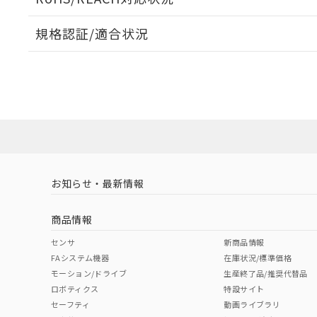
規格認証/適合状況
EU RoHS
注意事項・凡例
A30NL-MMA-TWA-G002-YEについての規格認証/適
業員または販売店にお問い合わせください。
ダウンロードデータをご利用いただく前に、以下を必ずお読
対応状況
対応予定月
※1
※2
ソフトウェアの使用条件
対応済み
お知らせ・最新情報
中国 RoHS
注意事項・凡例
商品情報
中国 RoHS表
※1 ※2
センサ
新商品情報
FAシステム機器
在庫状況/標準価格
Pb
Hg
Cd
Cr(V
モーション/ドライブ
生産終了品/推奨代替品
ロボティクス
特設サイト
セーフティ
動画ライブラリ