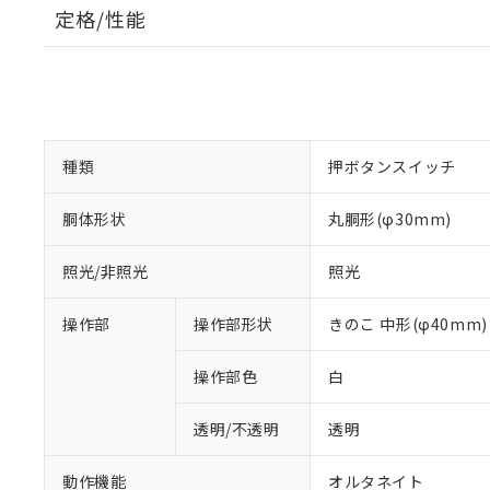
定格/性能
種類
押ボタンスイッチ
胴体形状
丸胴形(φ30mm)
照光/非照光
照光
操作部
操作部形状
きのこ 中形(φ40mm)
操作部色
白
透明/不透明
透明
動作機能
オルタネイト