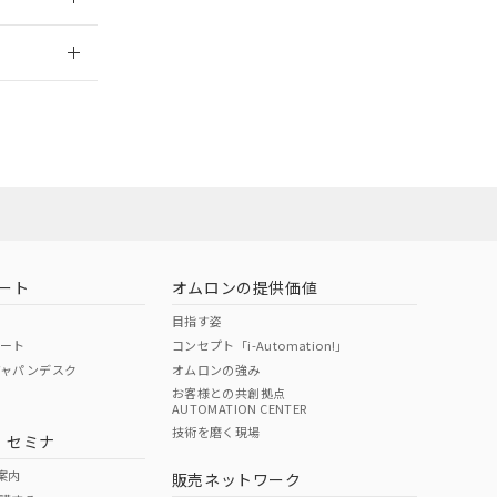
2026/7/29
担当オムロン営
お問い合わせ
ート
オムロンの提供価値
目指す姿
ポート
コンセプト「i-Automation!」
ジャパンデスク
オムロンの強み
お客様との共創拠点
AUTOMATION CENTER
DIBP
BBP
DEHP
環境保護
技術を磨く現場
・セミナ
使用期限
案内
販売ネットワーク