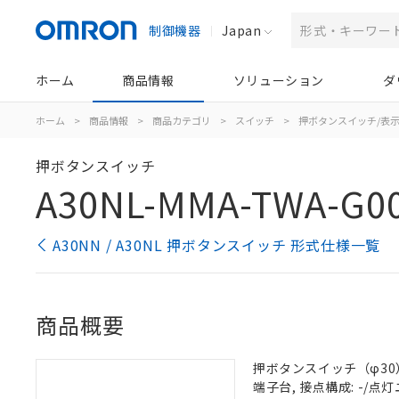
制御機器
Japan
ホーム
商品情報
ソリューション
ダ
ホーム
>
商品情報
>
商品カテゴリ
>
スイッチ
>
押ボタンスイッチ/表
押ボタンスイッチ
A30NL-MMA-TWA-G00
A30NN / A30NL 押ボタンスイッチ 形式仕様一覧
商品概要
押ボタンスイッチ（φ30）,
端子台, 接点構成: -/点灯ユ