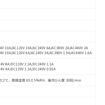
みいただき、同意のうえご利用ください。
材料含有率が中国RoHSの基準値以下であることを示します。
材料含有率が中国RoHSの基準値を超えていることを示します。
、当社制御機器事業取扱商品の当社在庫状況および標準価格(税抜)
ら貴社製品のうち、外国為替および外国貿易法に定める商品（以下｢
質）：
す。当社販売部門へお問い合わせください。
 水銀(Hg) 1000ppm以下、 カドミウム(Cd) 100ppm以下、
たは国外への提供する場合は、日本国政府の輸出許可(または役務取
000ppm以下、ポリ臭化ビフェニル類(PBB) 1000ppm以下、ポリ臭化ジフェニルエーテル類(P
事業取扱商品の中には、本サービスの対象外となる商品もあること
手続きをとります。
キシル) (DEHP)(別名：DOP) 1000ppm以下、フタル酸ブチルベンジル（BBP） 100
(GB/T26572)：
以下、フタル酸ジイソブチル (DIBP) 1000ppm以下
び標準価格照会結果は、記載している更新日時点での社内データに
物を破棄する場合は、完全に破砕するなど、違法に輸出されないよ
(水銀) : 1000ppm、 Cd(カドミウム) : 100ppm、
業用監視および制御機器に対する適用除外項目は除く。
覧された時点での実際の在庫および標準価格とは異なる場合がある
1000ppm、 PBBs(ポリ臭化ビフェニル類) : 1000ppm、 PBDEs(ポリ臭化ジフェニルエーテル類
物質については閾値を超える意図的な使用がないことを確認しています。
上の在庫あり
 1000ppm、 DIBP(フタル酸ジイソブチル) : 1000ppm、 BBP(フタル酸ブチルベンジル) :
品を、核兵器、ミサイル、化学兵器、生物兵器またはその他武器並
チルヘキシル)) : 1000ppm
況および標準価格はお客様のお取引先、またはお客様担当のオムロ
用いたしません。
V 10A/AC120V 10A/AC240V 6A/AC380V 2A/AC440V 2A
ご相談ください。
は満たないが在庫あり
製品を第三者に販売する場合は、上記1、2および3の内容を当該第
 10A/AC120V 6A/AC240V 3A/AC380V 1.9A/AC440V 1.6A
機器販売店や当社販売拠点は「
販売ネットワーク
」をご確認くだ
販売先および販売に係わる関係者が違法に輸出するおそれがある場
用期限
び標準価格結果を当社の事前の承諾なく第三者に漏洩または開示し
え状況などにより、予定月が前後することがあります。
(最新の在庫状況については、お客様のお取引先、またはお客様担当
V 8A/DC120V 2.2A/DC240V 1.1A
（10物質）のすべてが基準値以下であることを示します。
店・当社販売員にご確認ください)
能（部品リスト作成サービス）をご利用いただくには、I-Webメン
V 4A/DC120V 1.1A/DC240V 0.55A
使用状況下において有害物質が外部に漏えいし、環境に深刻な影響を
あります。
機種、また在庫状況の情報を公開していない機種
ェブサイト上で当社にご登録された部品リストについて、当社およ
書ダウンロード
す。当社販売部門へお問い合わせください。
0±2℃、周囲湿度 65±5%RH、操作ひん度 30回/min
品・サービスに関するお客様との取引・商談に必要な範囲で利用す
合意する
キャンセル
書をダウンロードすることができます。
利用者とは、
"個人情報の共同利用に関して"
の「1.共同利用者の
します。
10物質）の非含有証明書
明書（当社基準）