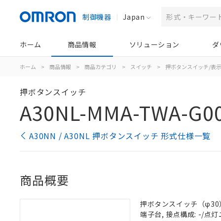
制御機器
Japan
ホーム
商品情報
ソリューション
ダ
ホーム
>
商品情報
>
商品カテゴリ
>
スイッチ
>
押ボタンスイッチ/表
押ボタンスイッチ
A30NL-MMA-TWA-G00
A30NN / A30NL 押ボタンスイッチ 形式仕様一覧
商品概要
押ボタンスイッチ（φ30）,
端子台, 接点構成: -/点灯ユ