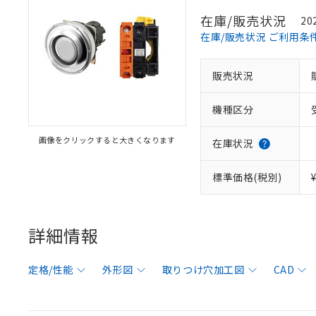
在庫/販売状況
20
在庫/販売状況 ご利用条
販売状況
機種区分
画像をクリックすると大きくなります
在庫状況
標準価格(税別)
詳細情報
定格/性能
外形図
取りつけ穴加工図
CAD