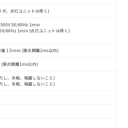
日時点で非含有を証明するもので、過去に遡って非含有を証明するも
令のフタル酸エステル類４物質の対応では、対応完了までの期間は出
00Vメガ、点灯ユニットは除く)
備考欄に対応日を記載しておりました。
品への在庫切替を完了していることから、特段のことがない限り、20
す。
0V 50/60Hz 1min
 50/60Hz 1min (点灯ユニットは除く)
振幅 1.5mm (接点開離1ms以内)
2
(接点開離1ms以内)
 (ただし、氷結、結露しないこと)
 (ただし、氷結、結露しないこと)