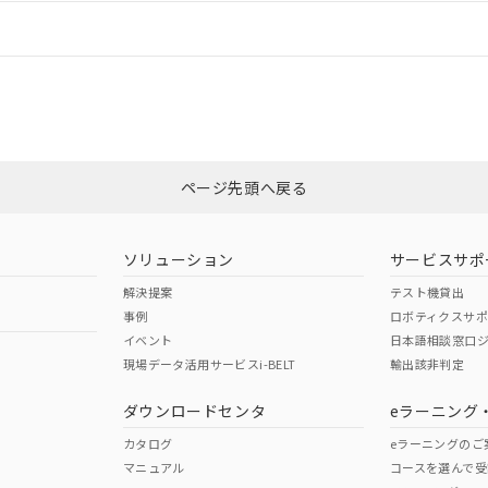
情報更新：
ログイン/会員登録
合状況については、「カスタマーサポートセンタ お客様相談室」または貴社
みください。
非含有証明書
※3
ページ先頭へ戻る
ダウンロードはこちら
ソリューション
サービスサポ
解決提案
テスト機貸出
事例
ロボティクスサ
イベント
日本語相談窓口
現場データ活用サービスi-BELT
輸出該非判定
I)
PBBs
PBDEs
DBP
ダウンロードセンタ
eラーニング
カタログ
eラーニングのご
マニュアル
コースを選んで受
O
O
O