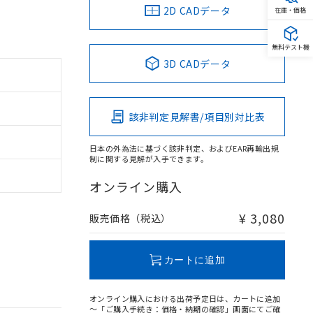
2D CADデータ
在庫・価格
無料テスト機
3D CADデータ
該非判定見解書/項目別対比表
日本の外為法に基づく該非判定、およびEAR再輸出規
制に関する見解が入手できます。
オンライン購入
¥ 3,080
販売価格（税込）
カートに追加
オンライン購入における出荷予定日は、カートに追加
～「ご購入手続き：価格・納期の確認」画面にてご確