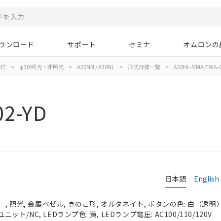
ウンロード
サポート
セミナ
オムロンの
示灯
>
φ30:照光・非照光
>
A30NN / A30NL
>
形式仕様一覧
>
A30NL-MMA-TWA-G
2-YD
日本語
English
 照光, 金属ベゼル, きのこ形, オルタネイト, ボタンの色: 白（透明）, 
ニット/NC, LEDランプ色: 黄, LEDランプ電圧: AC100/110/120V