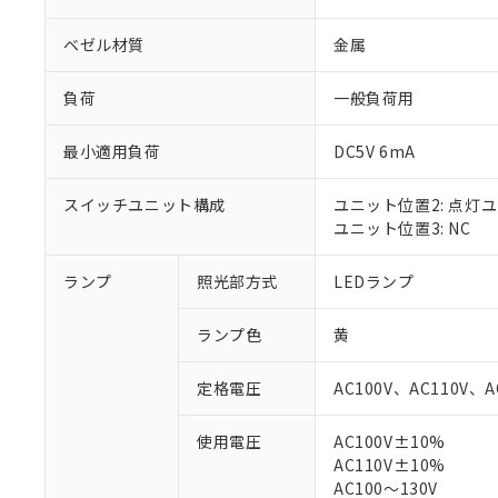
ベゼル材質
金属
負荷
一般負荷用
最小適用負荷
DC5V 6mA
スイッチユニット構成
ユニット位置2: 点灯
ユニット位置3: NC
ランプ
照光部方式
LEDランプ
※1 対応状況
ランプ色
黄
対応済み：EU
対応予定：EU R
定格電圧
AC100V、AC110V、A
対応予定なし：EU
調査・確認中：EU
ご利用条件
使用電圧
AC100V±10%
非該当品：ライセ
AC110V±10%
※1 中国RoHS
仕入先様の事情に
AC100～130V