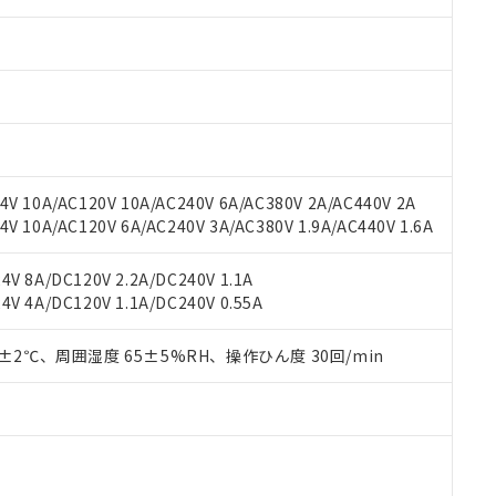
みいただき、同意のうえご利用ください。
材料含有率が中国RoHSの基準値以下であることを示します。
材料含有率が中国RoHSの基準値を超えていることを示します。
、当社制御機器事業取扱商品の当社在庫状況および標準価格(税抜)
ら貴社製品のうち、外国為替および外国貿易法に定める商品（以下｢
質）：
す。当社販売部門へお問い合わせください。
 水銀(Hg) 1000ppm以下、 カドミウム(Cd) 100ppm以下、
たは国外への提供する場合は、日本国政府の輸出許可(または役務取
000ppm以下、ポリ臭化ビフェニル類(PBB) 1000ppm以下、ポリ臭化ジフェニルエーテル類(P
事業取扱商品の中には、本サービスの対象外となる商品もあること
手続きをとります。
キシル) (DEHP)(別名：DOP) 1000ppm以下、フタル酸ブチルベンジル（BBP） 100
(GB/T26572)：
以下、フタル酸ジイソブチル (DIBP) 1000ppm以下
び標準価格照会結果は、記載している更新日時点での社内データに
物を破棄する場合は、完全に破砕するなど、違法に輸出されないよ
(水銀) : 1000ppm、 Cd(カドミウム) : 100ppm、
業用監視および制御機器に対する適用除外項目は除く。
覧された時点での実際の在庫および標準価格とは異なる場合がある
1000ppm、 PBBs(ポリ臭化ビフェニル類) : 1000ppm、 PBDEs(ポリ臭化ジフェニルエーテル類
物質については閾値を超える意図的な使用がないことを確認しています。
上の在庫あり
 1000ppm、 DIBP(フタル酸ジイソブチル) : 1000ppm、 BBP(フタル酸ブチルベンジル) :
品を、核兵器、ミサイル、化学兵器、生物兵器またはその他武器並
チルヘキシル)) : 1000ppm
況および標準価格はお客様のお取引先、またはお客様担当のオムロ
用いたしません。
V 10A/AC120V 10A/AC240V 6A/AC380V 2A/AC440V 2A
ご相談ください。
は満たないが在庫あり
製品を第三者に販売する場合は、上記1、2および3の内容を当該第
 10A/AC120V 6A/AC240V 3A/AC380V 1.9A/AC440V 1.6A
機器販売店や当社販売拠点は「
販売ネットワーク
」をご確認くだ
販売先および販売に係わる関係者が違法に輸出するおそれがある場
用期限
び標準価格結果を当社の事前の承諾なく第三者に漏洩または開示し
え状況などにより、予定月が前後することがあります。
(最新の在庫状況については、お客様のお取引先、またはお客様担当
V 8A/DC120V 2.2A/DC240V 1.1A
（10物質）のすべてが基準値以下であることを示します。
店・当社販売員にご確認ください)
V 4A/DC120V 1.1A/DC240V 0.55A
能（部品リスト作成サービス）をご利用いただくには、I-Webメン
使用状況下において有害物質が外部に漏えいし、環境に深刻な影響を
あります。
機種、また在庫状況の情報を公開していない機種
ェブサイト上で当社にご登録された部品リストについて、当社およ
0±2℃、周囲湿度 65±5%RH、操作ひん度 30回/min
書ダウンロード
す。当社販売部門へお問い合わせください。
品・サービスに関するお客様との取引・商談に必要な範囲で利用す
合意する
キャンセル
書をダウンロードすることができます。
利用者とは、
"個人情報の共同利用に関して"
の「1.共同利用者の
します。
10物質）の非含有証明書
明書（当社基準）