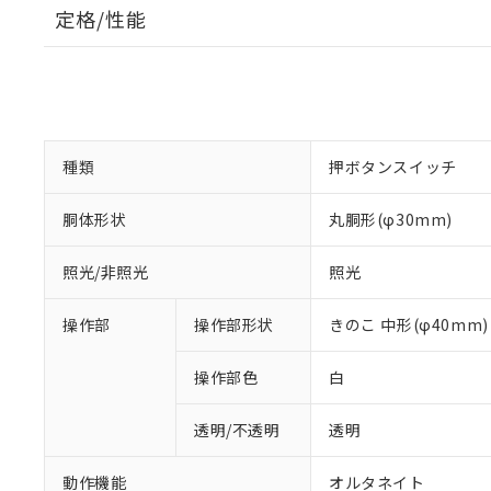
定格/性能
種類
押ボタンスイッチ
胴体形状
丸胴形(φ30mm)
照光/非照光
照光
操作部
操作部形状
きのこ 中形(φ40mm)
操作部色
白
透明/不透明
透明
動作機能
オルタネイト