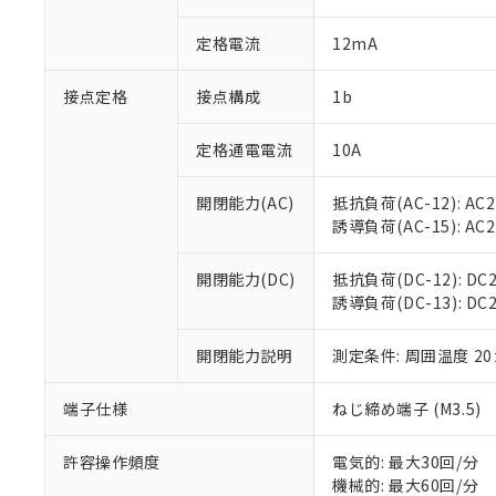
があります。
以下の条件をお読
「○」：最大均質
定格電流
12mA
「×」：最大均質
本サービスは
当社は、これ
*EU RoHS指令（10物
「－」：未確認で
鉛(Pb) 1000ppm以下、
くものです。
う）を輸出ま
記
説明
六価クロム(Cr(Ⅵ)) 1
接点定格
接点構成
1b
当社制御機器
などの必要な
フタル酸ビス(2-エチルヘ
号
*中国RoHS10物質の基準値 
ル（DBP） 1000ppm
在庫状況およ
当社は規制貨
Pb(鉛) :1000ppm、 Hg
但し、RoHS指令で産
のであり、閲
ます。
定格通電電流
10A
Cr(Ⅵ)(六価クロム) : 
フタル酸エステル類の４
○
一定数以
DBP(フタル酸ジブチル) :
い。
当社は貴社製
DEHP(フタル酸ビス(2-エ
正式な納期状
置等に一切使
開閉能力(AC)
抵抗負荷(AC-12): AC24
当社販売員に
※2 対応予定月
△
一定数に
当社は、貴社
誘導負荷(AC-15): AC24V
オムロン制御
また当社は、
※2 環境保護使
在庫状況およ
部品在庫の切り替
たしません。
－
在庫なし
開閉能力(DC)
抵抗負荷(DC-12): DC24
す。
「ｅ」：有害物質
機器販売
誘導負荷(DC-13): DC24
マイパーツ機
「10」：通常の
ている必要が
味します。
空
受注生産
お客様が当ウ
開閉能力説明
測定条件: 周囲温度 2
※3 非含有証明
「－」：未確認で
白
が、当社の製
さい。
下記の非含有証明
端子仕様
ねじ締め端子 (M3.5)
※当社の共同
いる法人を指
EU RoHS指令（
許容操作頻度
電気的: 最大30回/分
51物質の非含有証
機械的: 最大60回/分