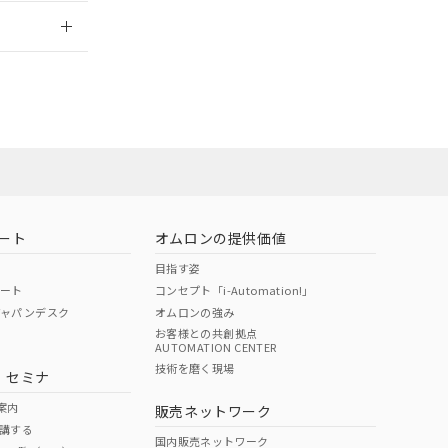
2026/7/29
担当オムロン営
お問い合わせ
ート
オムロンの提供価値
目指す姿
ポート
コンセプト「i-Automation!」
ジャパンデスク
オムロンの強み
お客様との共創拠点
AUTOMATION CENTER
DIBP
BBP
DEHP
環境保護
技術を磨く現場
・セミナ
使用期限
案内
販売ネットワーク
講する
O
O
O
e
国内販売ネットワーク