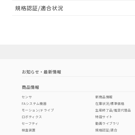
規格認証/適合状況
EU RoHS
注意事項・凡例
A30NL-MMA-TWA-G002-YDについての規格認証/適
業員または販売店にお問い合わせください。
ダウンロードデータをご利用いただく前に、以下を必ずお読
対応状況
対応予定月
※1
※2
ソフトウェアの使用条件
対応済み
お知らせ・最新情報
中国 RoHS
注意事項・凡例
商品情報
中国 RoHS表
※1 ※2
センサ
新商品情報
FAシステム機器
在庫状況/標準価格
Pb
Hg
Cd
Cr(V
モーション/ドライブ
生産終了品/推奨代替品
ロボティクス
特設サイト
セーフティ
動画ライブラリ
検査装置
規格認証/適合
O
O
O
O