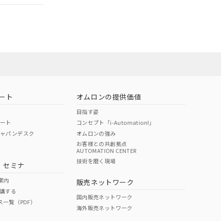
担当オムロン営
お問い合わせ
ート
オムロンの提供価値
目指す姿
ポート
コンセプト「i-Automation!」
ジャパンデスク
オムロンの強み
お客様との共創拠点
AUTOMATION CENTER
DIBP
BBP
DEHP
環境保護
技術を磨く現場
・セミナ
使用期限
案内
販売ネットワーク
講する
O
O
O
10
国内販売ネットワーク
ス一覧（PDF）
海外販売ネットワーク