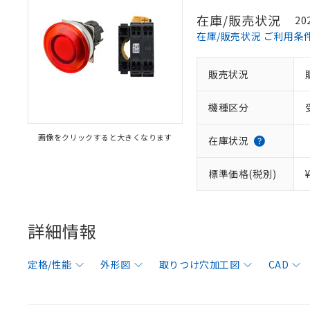
在庫/販売状況
20
在庫/販売状況 ご利用条
販売状況
機種区分
画像をクリックすると大きくなります
在庫状況
標準価格(税別)
詳細情報
定格/性能
外形図
取りつけ穴加工図
CAD