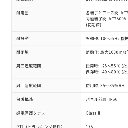
また、RoHS指
混在することから
既に当社にて対応
耐電圧
各端子とアース間: AC250
り割愛しておりま
同極端子間: AC2500V
(初期値)
耐振動
誤動作: 10～55Hz 複
耐衝撃
誤動作: 最大1000m/s
周囲温度範囲
使用時: -25～55℃
保存時: -40～80℃
周囲湿度範囲
使用時: 35～85%RH
保護構造
パネル前面: IP66
感電保護クラス
Class II
PTI（トラッキング特性）
175