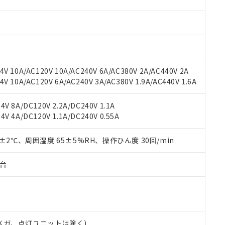
材料含有率が中国RoHSの基準値を超えていることを示します。
、当社制御機器事業取扱商品の当社在庫状況および標準価格(税抜)
ら貴社製品のうち、外国為替および外国貿易法に定める商品（以下｢
質）：
す。当社販売部門へお問い合わせください。
 水銀(Hg) 1000ppm以下、 カドミウム(Cd) 100ppm以下、
たは国外への提供する場合は、日本国政府の輸出許可(または役務取
000ppm以下、ポリ臭化ビフェニル類(PBB) 1000ppm以下、ポリ臭化ジフェニルエーテル類(P
事業取扱商品の中には、本サービスの対象外となる商品もあること
手続きをとります。
キシル) (DEHP)(別名：DOP) 1000ppm以下、フタル酸ブチルベンジル（BBP） 100
(GB/T26572)：
以下、フタル酸ジイソブチル (DIBP) 1000ppm以下
び標準価格照会結果は、記載している更新日時点での社内データに
物を破棄する場合は、完全に破砕するなど、違法に輸出されないよ
(水銀) : 1000ppm、 Cd(カドミウム) : 100ppm、
業用監視および制御機器に対する適用除外項目は除く。
覧された時点での実際の在庫および標準価格とは異なる場合がある
1000ppm、 PBBs(ポリ臭化ビフェニル類) : 1000ppm、 PBDEs(ポリ臭化ジフェニルエーテル類
物質については閾値を超える意図的な使用がないことを確認しています。
上の在庫あり
 1000ppm、 DIBP(フタル酸ジイソブチル) : 1000ppm、 BBP(フタル酸ブチルベンジル) :
品を、核兵器、ミサイル、化学兵器、生物兵器またはその他武器並
V 10A/AC120V 10A/AC240V 6A/AC380V 2A/AC440V 2A
チルヘキシル)) : 1000ppm
況および標準価格はお客様のお取引先、またはお客様担当のオムロ
用いたしません。
 10A/AC120V 6A/AC240V 3A/AC380V 1.9A/AC440V 1.6A
ご相談ください。
は満たないが在庫あり
製品を第三者に販売する場合は、上記1、2および3の内容を当該第
機器販売店や当社販売拠点は「
販売ネットワーク
」をご確認くだ
販売先および販売に係わる関係者が違法に輸出するおそれがある場
用期限
V 8A/DC120V 2.2A/DC240V 1.1A
び標準価格結果を当社の事前の承諾なく第三者に漏洩または開示し
え状況などにより、予定月が前後することがあります。
(最新の在庫状況については、お客様のお取引先、またはお客様担当
V 4A/DC120V 1.1A/DC240V 0.55A
（10物質）のすべてが基準値以下であることを示します。
店・当社販売員にご確認ください)
能（部品リスト作成サービス）をご利用いただくには、I-Webメン
使用状況下において有害物質が外部に漏えいし、環境に深刻な影響を
あります。
0±2℃、周囲湿度 65±5%RH、操作ひん度 30回/min
機種、また在庫状況の情報を公開していない機種
ェブサイト上で当社にご登録された部品リストについて、当社およ
書ダウンロード
す。当社販売部門へお問い合わせください。
品・サービスに関するお客様との取引・商談に必要な範囲で利用す
合意する
キャンセル
子台
書をダウンロードすることができます。
利用者とは、
"個人情報の共同利用に関して"
の「1.共同利用者の
します。
10物質）の非含有証明書
明書（当社基準）
日時点で非含有を証明するもので、過去に遡って非含有を証明するも
00Vメガ、点灯ユニットは除く)