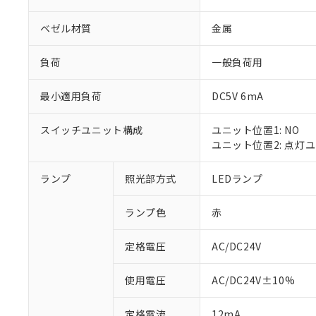
ベゼル材質
金属
負荷
一般負荷用
最小適用負荷
DC5V 6mA
スイッチユニット構成
ユニット位置1: NO
ユニット位置2: 点灯
ランプ
照光部方式
LEDランプ
※1 対応状況
ランプ色
赤
対応済み：EU
対応予定：EU R
対応予定なし：EU
定格電圧
AC/DC24V
調査・確認中：EU
ご利用条件
非該当品：ライセ
使用電圧
AC/DC24V±10%
※1 中国RoHS
仕入先様の事情に
があります。
以下の条件をお読
定格電流
12mA
「○」：最大均質