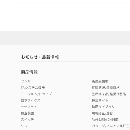
EU RoHS
注意事項・凡例
A30NL-MMA-TRA-P100-RCについての規格認証/適
業員または販売店にお問い合わせください。
ダウンロードデータをご利用いただく前に、以下を必ずお読
対応状況
対応予定月
※1
※2
ソフトウェアの使用条件
対応済み
お知らせ・最新情報
中国 RoHS
注意事項・凡例
商品情報
中国 RoHS表
※1 ※2
センサ
新商品情報
FAシステム機器
在庫状況/標準価格
Pb
Hg
Cd
Cr(V
モーション/ドライブ
生産終了品/推奨代替品
ロボティクス
特設サイト
セーフティ
動画ライブラリ
検査装置
規格認証/適合
X
O
O
O
スイッチ
RoHS/REACH対応
リレー
カタログ/マニュアル訂正