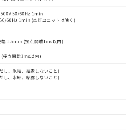
令のフタル酸エステル類４物質の対応では、対応完了までの期間は出
備考欄に対応日を記載しておりました。
品への在庫切替を完了していることから、特段のことがない限り、20
0V 50/60Hz 1min
す。
 50/60Hz 1min (点灯ユニットは除く)
振幅 1.5mm (接点開離1ms以内)
2
(接点開離1ms以内)
 (ただし、氷結、結露しないこと)
 (ただし、氷結、結露しないこと)