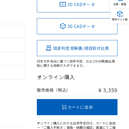
2D CADデータ
在庫・価格
無料テスト機
3D CADデータ
該非判定見解書/項目別対比表
日本の外為法に基づく該非判定、およびEAR再輸出規
制に関する見解が入手できます。
オンライン購入
¥ 3,350
販売価格（税込）
カートに追加
オンライン購入における出荷予定日は、カートに追加
～「ご購入手続き：価格・納期の確認」画面にてご確