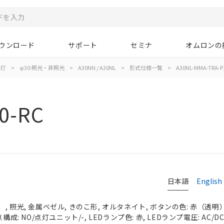
ウンロード
サポート
セミナ
オムロンの
示灯
>
φ30:照光・非照光
>
A30NN / A30NL
>
形式仕様一覧
>
A30NL-MMA-TRA-P
0-RC
日本語
English
 照光, 金属ベゼル, きのこ形, オルタネイト, ボタンの色: 赤（透明）, 
構成: NO/点灯ユニット/-, LEDランプ色: 赤, LEDランプ電圧: AC/DC