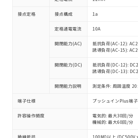
「×」：最大均質
本サービスは
当社は、これ
*EU RoHS指令（10物
「－」：未確認で
鉛(Pb) 1000ppm以下、
接点定格
接点構成
1a
くものです。
う）を輸出ま
記
説明
六価クロム(Cr(Ⅵ)) 1
当社制御機器
などの必要な
フタル酸ビス(2-エチルヘ
号
*中国RoHS10物質の基準値 
ル（DBP） 1000ppm
在庫状況およ
当社は規制貨
定格通電電流
10A
Pb(鉛) :1000ppm、 Hg
但し、RoHS指令で産
のであり、閲
ます。
Cr(Ⅵ)(六価クロム) : 
フタル酸エステル類の４
○
一定数以
DBP(フタル酸ジブチル) :
い。
当社は貴社製
開閉能力(AC)
抵抗負荷(AC-12): AC24
DEHP(フタル酸ビス(2-エ
正式な納期状
置等に一切使
誘導負荷(AC-15): AC24V
当社販売員に
※2 対応予定月
△
一定数に
当社は、貴社
オムロン制御
また当社は、
※2 環境保護使
開閉能力(DC)
抵抗負荷(DC-12): DC24
在庫状況およ
部品在庫の切り替
たしません。
－
在庫なし
誘導負荷(DC-13): DC24
す。
「ｅ」：有害物質
機器販売
マイパーツ機
「10」：通常の
ている必要が
開閉能力説明
測定条件: 周囲温度 2
味します。
空
受注生産
お客様が当ウ
※3 非含有証明
「－」：未確認で
白
が、当社の製
端子仕様
プッシュインPlus端
さい。
下記の非含有証明
※当社の共同
許容操作頻度
電気的: 最大30回/分
いる法人を指
EU RoHS指令（
機械的: 最大60回/分
51物質の非含有証
※本証明書は発行
絶縁抵抗
100MΩ以上 (DC5