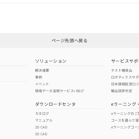
合状況については、「カスタマーサポートセンタ お客様相談室」または貴社
みください。
非含有証明書
※3
ページ先頭へ戻る
ダウンロードはこちら
ソリューション
サービスサポ
解決提案
テスト機貸出
事例
ロボティクスサ
イベント
日本語相談窓口
現場データ活用サービスi-BELT
輸出該非判定
I)
PBBs
PBDEs
DBP
ダウンロードセンタ
eラーニング
カタログ
eラーニングのご
マニュアル
コースを選んで受
O
O
O
2D CAD
eラーニングコー
3D CAD