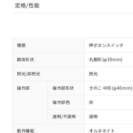
定格/性能
種類
押ボタンスイッチ
胴体形状
丸胴形(φ30mm)
照光/非照光
照光
操作部
操作部形状
きのこ 中形(φ40mm)
操作部色
赤
透明/不透明
透明
動作機能
オルタネイト