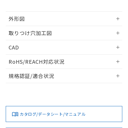
※当社の共同利用者とは、
"個人情報
51物質の非含有証明書（当社基準）
の共同利用に関して"
の「1.共同利
※本証明書は発行日時点で非含有を証明す
用者の範囲」に記載されている法人を
るもので、過去に遡って非含有を証明する
外形図
指します。
ものではありません。
情報更新：2026/05/21
また、RoHS指令のフタル酸エステル類４
取りつけ穴加工図
物質の対応では、対応完了までの期間は出
荷製品に未対応品が混在することから備考
情報更新：2026/05/21
CAD
欄に対応日を記載しておりました。
既に当社にて対応品への在庫切替を完了
ログイン/会員登録いただくと、CADデータをダウンロー
していることから、特段のことがない限
RoHS/REACH対応状況
ドすることができます。
り、2022年1月12日より割愛しておりま
す。
情報更新：2026/7/29
規格認証/適合状況
ログイン/会員登録
EU RoHS
注意事項・凡例
A30NL-MMA-TRA-G202-RDについての規格認証/適合状況に
ついては、「カスタマーサポートセンタ お客様相談室」また
は貴社担当オムロン営業員または販売店にお問い合わせくだ
対応状況
対応予定月
※1
※2
さい。
ダウンロードデータをご利用いただく前に、以下を必ずお読
みください。
カタログ/データシート/マニュアル
対応済み
ソフトウェアの使用条件
お問い合わせ