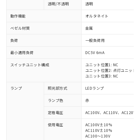
透明/不透明
透明
動作機能
オルタネイト
ベゼル材質
金属
負荷
一般負荷用
最小適用負荷
DC5V 6mA
スイッチユニット構成
ユニット位置1: NC
ユニット位置2: 点灯ユニット
ユニット位置3: NC
ランプ
照光部方式
LEDランプ
ランプ色
赤
定格電圧
AC100V、AC110V、AC120V
使用電圧
AC100V±10%
※1 対応状況
AC110V±10%
AC100～130V