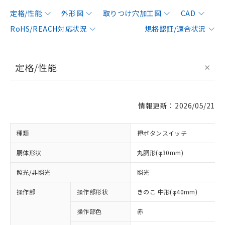
定格/性能
外形図
取りつけ穴加工図
CAD
RoHS/REACH対応状況
規格認証/適合状況
定格/性能
情報更新：2026/05/21
種類
押ボタンスイッチ
胴体形状
丸胴形(φ30mm)
照光/非照光
照光
操作部
操作部形状
きのこ 中形(φ40mm)
操作部色
赤