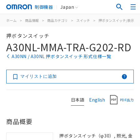
制御機器
Japan
ホーム
>
商品情報
>
商品カテゴリ
>
スイッチ
>
押ボタンスイッチ/表示灯
押ボタンスイッチ
A30NL-MMA-TRA-G202-RD
A30NN / A30NL 押ボタンスイッチ 形式仕様一覧
マイリストに追加
日本語
English
PDF出力
商品概要
押ボタンスイッチ（φ30）, 照光, 金