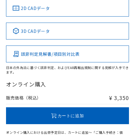
中国 RoHS
注意事項・凡例
2D CADデータ
中国 RoHS表
※1 ※2
3D CADデータ
Pb
Hg
Cd
Cr(VI)
該非判定見解書/項目別対比表
O
O
O
O
日本の外為法に基づく該非判定、およびEAR再輸出規制に関する見解が入手でき
ます。
"対応済み"や非含有の記載がされた商品であっても、流通
在庫等で未対応品が混在する可能性があります。
オンライン購入
非含有品が必要な際は、弊社営業部門もしくは販売店へお
問い合わせください。
¥ 3,350
販売価格（税込）
この製品のRoHS/REACH対応状況ページへ
カートに追加
オンライン購入における出荷予定日は、カートに追加～「ご購入手続き：価