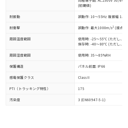
類(PBB) 1000ppm以下、ポリ臭化ジフェニルエーテル類
同極端子間: AC2500V 50/60
Cr(Ⅵ)(六価クロム) : 1000ppm、 PBBs(ポリ臭化ビフェ
とります。
了承ください。
(PBDE) 1000ppm以下、フタル酸ビス(2-エチルヘキシ
○
一定数以上の在庫あり
ニル類) : 1000ppm、 PBDEs(ポリ臭化ジフェニルエーテ
(初期値)
当社は規制貨物を破棄する場合は、完
ル) (DEHP)(別名：DOP) 1000ppm以下、フタル酸ブチ
正式な納期状況および標準価格はお客
ル類) : 1000ppm、
ルベンジル（BBP） 1000ppm以下、フタル酸ジブチル
全に破砕するなど、違法に輸出されな
DBP(フタル酸ジブチル) : 1000ppm、 DIBP(フタル酸ジ
様のお取引先、またはお客様担当のオ
耐振動
誤動作: 10～55Hz 複振幅 1.
（DBP） 1000ppm以下、フタル酸ジイソブチル
イソブチル) : 1000ppm、 BBP(フタル酸ブチルベンジ
△
一定数には満たないが在庫あり
いよう必要な手段を講じます。
ムロン制御機器販売店・当社販売員に
(DIBP) 1000ppm以下
ル) : 1000ppm、
当社は貴社製品を、核兵器、ミサイ
但し、RoHS指令で産業用監視および制御機器に対する
DEHP(フタル酸ビス(2-エチルヘキシル)) : 1000ppm
ご相談ください。
2
耐衝撃
誤動作: 最大1000m/s
(接点開
適用除外項目は除く。
ル、化学兵器、生物兵器またはその他
－
在庫なし(最新の在庫状況につ
オムロン制御機器販売店や当社販売拠
フタル酸エステル類の４物質については閾値を超える意
武器並びにこれらの製造装置等に一切
いては、お客様のお取引先、ま
周囲温度範囲
図的な使用がないことを確認しています。
使用時: -25～55℃ (ただし
点は「
販売ネットワーク
」をご確認
※2 環境保護使用期限
使用いたしません。
保存時: -40～80℃ (ただし
たはお客様担当のオムロン制御
ください。
当社は、貴社製品を第三者に販売する
機器販売店・当社販売員にご確
在庫状況および標準価格結果を当社の
※2 対応予定月
「ｅ」：有害物質（10物質）のすべてが基
周囲湿度範囲
使用時: 35～85%RH
場合は、上記1、2および3の内容を当
認ください)
事前の承諾なく第三者に漏洩または開
準値以下であることを示します。
該第三者に通知します。また当社は、
示しないようお願いします。
保護構造
パネル前面: IP66
部品在庫の切り替え状況などにより、予定
「10」：通常の使用状況下において有害物
販売先および販売に係わる関係者が違
マイパーツ機能（部品リスト作成サー
空
受注生産機種、また在庫状況の
月が前後することがあります。
質が外部に漏えいし、環境に深刻な影響を
法に輸出するおそれがある場合は、取
ビス）をご利用いただくには、I-Web
白
情報を公開していない機種
感電保護クラス
Class II
及ぼさない年数を意味します。
り引きをいたしません。
メンバーズにご登録されている必要が
「－」：未確認です。当社販売部門へお問
あります。
PTI（トラッキング特性）
175
い合わせください。
お客様が当ウェブサイト上で当社にご
※3 非含有証明書ダウンロード
登録された部品リストについて、当社
汚染度
3 (EN60947-5-1)
および当社の共同利用者が、当社の製
下記の非含有証明書をダウンロードするこ
品・サービスに関するお客様との取
とができます。
合意する
キャンセル
引・商談に必要な範囲で利用すること
をご了承ください。
EU RoHS指令（10物質）の非含有証明書