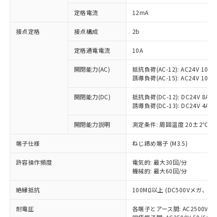
対応済み：EU RoHS指令（10物質）の
定格電流
12mA
非含有に対応した製品が提供可能な商品で
す。
接点定格
接点構成
2b
対応予定：EU RoHS指令（10物質）の非含
ご利用条件
有に対応した製品に切り替える予定のある
定格通電電流
10A
商品です。
対応予定なし：EU RoHS指令（10物質）の
開閉能力(AC)
抵抗負荷(AC-12): AC24V 10A/A
以下の条件をお読みいただき、同意のうえ
非含有に非対応の商品で、対応品を出す予
誘導負荷(AC-15): AC24V 10A/AC
ご利用ください。
定はありません。
調査・確認中：EU RoHS指令（10物質）の
開閉能力(DC)
抵抗負荷(DC-12): DC24V 8A/DC
本サービスは、当社制御機器事業取扱
※1 中国RoHS○×表
誘導負荷(DC-13): DC24V 4A/DC
非含有の対応状況を調査中または確認中の
商品の当社在庫状況および標準価格
商品です。
(税抜)を提供させていただくもので
開閉能力説明
測定条件: 周囲温度 20±2℃、
「○」：最大均質材料含有率が中国RoHSの
非該当品：ライセンス料など無形物で、有
す。
基準値以下であることを示します。
害物質有無と関係のない商品です。
当社制御機器事業取扱商品の中には、
端子仕様
ねじ締め端子 (M3.5)
「×」：最大均質材料含有率が中国RoHSの
仕入先様の事情により、非含有部品として
本サービスの対象外となる商品もある
基準値を超えていることを示します。
いたものが、含有品と判明した場合などや
当社は、これら貴社製品のうち、外国
ことをご了承ください。
許容操作頻度
電気的: 最大30回/分
「－」：未確認です。当社販売部門へお問
むを得ず変更することがあります。
為替および外国貿易法に定める商品
機械的: 最大60回/分
在庫状況および標準価格照会結果は、
い合わせください。
（以下｢規制貨物等」という）を輸出
記載している更新日時点での社内デー
*EU RoHS指令（10物質）：
または国外への提供する場合は、日本
絶縁抵抗
100MΩ以上 (DC500Vメガ、
記
タに基づき作成されるものであり、閲
説明
鉛(Pb) 1000ppm以下、 水銀(Hg) 1000ppm以下、 カド
*中国RoHS10物質の基準値 (GB/T26572)：
国政府の輸出許可(または役務取引許
号
覧された時点での実際の在庫および標
ミウム(Cd) 100ppm以下、
Pb(鉛) :1000ppm、 Hg(水銀) : 1000ppm、 Cd(カドミウ
耐電圧
各端子とアース間: AC2500V 50/
可)を取得するなどの必要な手続きを
六価クロム(Cr(Ⅵ)) 1000ppm以下、ポリ臭化ビフェニル
ム) : 100ppm、
準価格とは異なる場合があることをご