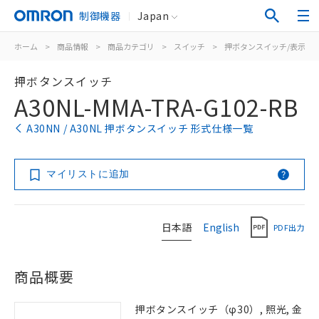
制御機器
Japan
ホーム
>
商品情報
>
商品カテゴリ
>
スイッチ
>
押ボタンスイッチ/表示灯
押ボタンスイッチ
A30NL-MMA-TRA-G102-RB
A30NN / A30NL 押ボタンスイッチ 形式仕様一覧
マイリストに追加
日本語
English
PDF出力
商品概要
押ボタンスイッチ（φ30）, 照光, 金