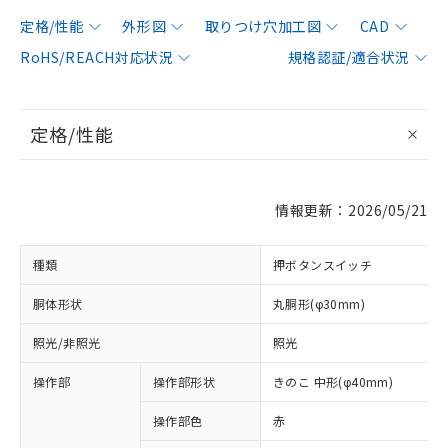
定格/性能
外形図
取りつけ穴加工図
CAD
RoHS/REACH対応状況
規格認証/適合状況
定格/性能
情報更新：2026/05/21
種類
押ボタンスイッチ
胴体形状
丸胴形(φ30mm)
照光/非照光
照光
操作部
操作部形状
きのこ 中形(φ40mm)
操作部色
赤