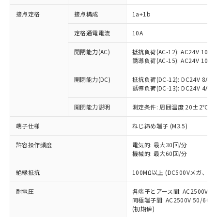
接点定格
接点構成
1a+1b
※1 対応状況
定格通電電流
10A
対応済み：EU RoHS指令（10物質）の
開閉能力(AC)
抵抗負荷(AC-12): AC24V 10A/A
非含有に対応した製品が提供可能な商品で
誘導負荷(AC-15): AC24V 10A/AC
す。
対応予定：EU RoHS指令（10物質）の非含
開閉能力(DC)
抵抗負荷(DC-12): DC24V 8A/DC
ご利用条件
有に対応した製品に切り替える予定のある
誘導負荷(DC-13): DC24V 4A/DC
商品です。
対応予定なし：EU RoHS指令（10物質）の
開閉能力説明
測定条件: 周囲温度 20±2℃、
以下の条件をお読みいただき、同意のうえ
非含有に非対応の商品で、対応品を出す予
ご利用ください。
端子仕様
ねじ締め端子 (M3.5)
定はありません。
調査・確認中：EU RoHS指令（10物質）の
本サービスは、当社制御機器事業取扱
※1 中国RoHS○×表
許容操作頻度
電気的: 最大30回/分
非含有の対応状況を調査中または確認中の
商品の当社在庫状況および標準価格
機械的: 最大60回/分
商品です。
(税抜)を提供させていただくもので
「○」：最大均質材料含有率が中国RoHSの
非該当品：ライセンス料など無形物で、有
す。
絶縁抵抗
100MΩ以上 (DC500Vメガ、
基準値以下であることを示します。
害物質有無と関係のない商品です。
当社制御機器事業取扱商品の中には、
「×」：最大均質材料含有率が中国RoHSの
仕入先様の事情により、非含有部品として
耐電圧
各端子とアース間: AC2500V 50/
本サービスの対象外となる商品もある
基準値を超えていることを示します。
いたものが、含有品と判明した場合などや
当社は、これら貴社製品のうち、外国
同極端子間: AC2500V 50/60
ことをご了承ください。
「－」：未確認です。当社販売部門へお問
むを得ず変更することがあります。
(初期値)
為替および外国貿易法に定める商品
在庫状況および標準価格照会結果は、
い合わせください。