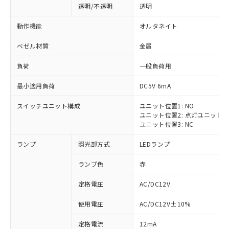
透明/不透明
透明
動作機能
オルタネイト
ベゼル材質
金属
負荷
一般負荷用
最小適用負荷
DC5V 6mA
スイッチユニット構成
ユニット位置1: NO
ユニット位置2: 点灯ユニット
ユニット位置3: NC
ランプ
照光部方式
LEDランプ
ランプ色
赤
定格電圧
AC/DC12V
使用電圧
AC/DC12V±10%
定格電流
12mA