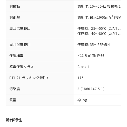
（以下｢規制貨物等」という）を輸出
記載している更新日時点での社内デー
耐振動
誤動作: 10～55Hz 複振幅 1.
*EU RoHS指令（10物質）：
または国外への提供する場合は、日本
記
タに基づき作成されるものであり、閲
説明
鉛(Pb) 1000ppm以下、 水銀(Hg) 1000ppm以下、 カド
*中国RoHS10物質の基準値 (GB/T26572)：
国政府の輸出許可(または役務取引許
号
覧された時点での実際の在庫および標
ミウム(Cd) 100ppm以下、
Pb(鉛) :1000ppm、 Hg(水銀) : 1000ppm、 Cd(カドミウ
2
耐衝撃
誤動作: 最大1000m/s
(接点開
可)を取得するなどの必要な手続きを
六価クロム(Cr(Ⅵ)) 1000ppm以下、ポリ臭化ビフェニル
ム) : 100ppm、
準価格とは異なる場合があることをご
類(PBB) 1000ppm以下、ポリ臭化ジフェニルエーテル類
Cr(Ⅵ)(六価クロム) : 1000ppm、 PBBs(ポリ臭化ビフェ
とります。
了承ください。
(PBDE) 1000ppm以下、フタル酸ビス(2-エチルヘキシ
周囲温度範囲
使用時: -25～55℃ (ただし
○
一定数以上の在庫あり
ニル類) : 1000ppm、 PBDEs(ポリ臭化ジフェニルエーテ
当社は規制貨物を破棄する場合は、完
ル) (DEHP)(別名：DOP) 1000ppm以下、フタル酸ブチ
正式な納期状況および標準価格はお客
ル類) : 1000ppm、
保存時: -40～80℃ (ただし
ルベンジル（BBP） 1000ppm以下、フタル酸ジブチル
全に破砕するなど、違法に輸出されな
DBP(フタル酸ジブチル) : 1000ppm、 DIBP(フタル酸ジ
様のお取引先、またはお客様担当のオ
（DBP） 1000ppm以下、フタル酸ジイソブチル
イソブチル) : 1000ppm、 BBP(フタル酸ブチルベンジ
△
一定数には満たないが在庫あり
いよう必要な手段を講じます。
周囲湿度範囲
使用時: 35～85%RH
ムロン制御機器販売店・当社販売員に
(DIBP) 1000ppm以下
ル) : 1000ppm、
当社は貴社製品を、核兵器、ミサイ
但し、RoHS指令で産業用監視および制御機器に対する
DEHP(フタル酸ビス(2-エチルヘキシル)) : 1000ppm
ご相談ください。
適用除外項目は除く。
ル、化学兵器、生物兵器またはその他
保護構造
パネル前面: IP66
－
在庫なし(最新の在庫状況につ
オムロン制御機器販売店や当社販売拠
フタル酸エステル類の４物質については閾値を超える意
武器並びにこれらの製造装置等に一切
いては、お客様のお取引先、ま
図的な使用がないことを確認しています。
点は「
販売ネットワーク
」をご確認
※2 環境保護使用期限
感電保護クラス
Class II
使用いたしません。
たはお客様担当のオムロン制御
ください。
当社は、貴社製品を第三者に販売する
機器販売店・当社販売員にご確
在庫状況および標準価格結果を当社の
PTI（トラッキング特性）
175
※2 対応予定月
「ｅ」：有害物質（10物質）のすべてが基
場合は、上記1、2および3の内容を当
認ください)
事前の承諾なく第三者に漏洩または開
準値以下であることを示します。
該第三者に通知します。また当社は、
示しないようお願いします。
汚染度
3 (EN60947-5-1)
部品在庫の切り替え状況などにより、予定
「10」：通常の使用状況下において有害物
販売先および販売に係わる関係者が違
マイパーツ機能（部品リスト作成サー
空
受注生産機種、また在庫状況の
月が前後することがあります。
質が外部に漏えいし、環境に深刻な影響を
法に輸出するおそれがある場合は、取
ビス）をご利用いただくには、I-Web
白
情報を公開していない機種
質量
約75g
及ぼさない年数を意味します。
り引きをいたしません。
メンバーズにご登録されている必要が
「－」：未確認です。当社販売部門へお問
あります。
い合わせください。
お客様が当ウェブサイト上で当社にご
動作特性
※3 非含有証明書ダウンロード
登録された部品リストについて、当社