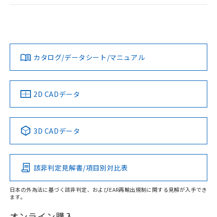
ログイン/会員登録
EU RoHS
注意事項・凡例
A30NL-MMA-TRA-G102-RBについての規格認証/適合状況に
ついては、「カスタマーサポートセンタ お客様相談室」また
は貴社担当オムロン営業員または販売店にお問い合わせくだ
対応状況
対応予定月
※1
※2
さい。
ダウンロードデータをご利用いただく前に、以下を必ずお読
みください。
カタログ/データシート/マニュアル
対応済み
ソフトウェアの使用条件
お問い合わせ
中国 RoHS
注意事項・凡例
2D CADデータ
中国 RoHS表
※1 ※2
3D CADデータ
Pb
Hg
Cd
Cr(VI)
該非判定見解書/項目別対比表
X
O
O
O
日本の外為法に基づく該非判定、およびEAR再輸出規制に関する見解が入手でき
ます。
"対応済み"や非含有の記載がされた商品であっても、流通
在庫等で未対応品が混在する可能性があります。
オンライン購入