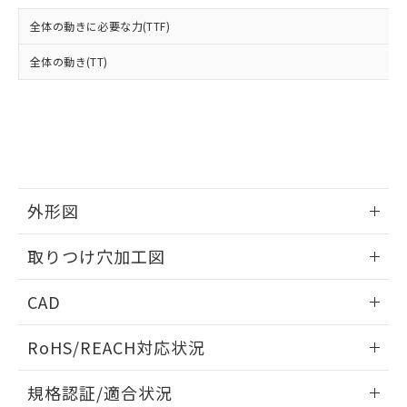
および当社の共同利用者が、当社の製
下記の非含有証明書をダウンロードするこ
品・サービスに関するお客様との取
全体の動きに必要な力(TTF)
とができます。
合意する
キャンセル
引・商談に必要な範囲で利用すること
をご了承ください。
全体の動き(TT)
EU RoHS指令（10物質）の非含有証明書
※当社の共同利用者とは、
"個人情報
51物質の非含有証明書（当社基準）
の共同利用に関して"
の「1.共同利
※本証明書は発行日時点で非含有を証明す
用者の範囲」に記載されている法人を
るもので、過去に遡って非含有を証明する
指します。
ものではありません。
また、RoHS指令のフタル酸エステル類４
物質の対応では、対応完了までの期間は出
荷製品に未対応品が混在することから備考
外形図
欄に対応日を記載しておりました。
情報更新：2026/05/21
既に当社にて対応品への在庫切替を完了
取りつけ穴加工図
していることから、特段のことがない限
り、2022年1月12日より割愛しておりま
情報更新：2026/05/21
CAD
す。
ログイン/会員登録いただくと、CADデータをダウンロー
RoHS/REACH対応状況
ドすることができます。
情報更新：2026/7/29
規格認証/適合状況