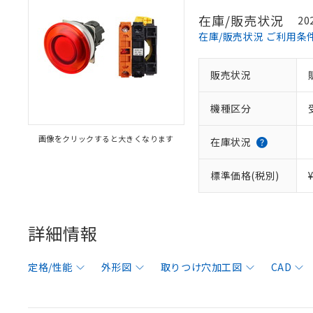
在庫/販売状況
20
在庫/販売状況 ご利用条
販売状況
機種区分
画像をクリックすると大きくなります
在庫状況
標準価格(税別)
詳細情報
定格/性能
外形図
取りつけ穴加工図
CAD