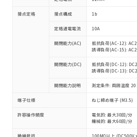
「×」：最大均質
本サービスは
当社は、これ
*EU RoHS指令（10物
「－」：未確認で
鉛(Pb) 1000ppm以下、
接点定格
接点構成
1b
くものです。
う）を輸出ま
記
説明
六価クロム(Cr(Ⅵ)) 1
当社制御機器
などの必要な
フタル酸ビス(2-エチルヘ
号
*中国RoHS10物質の基準値 
ル（DBP） 1000ppm
在庫状況およ
当社は規制貨
定格通電電流
10A
Pb(鉛) :1000ppm、 Hg
但し、RoHS指令で産
のであり、閲
ます。
Cr(Ⅵ)(六価クロム) : 
フタル酸エステル類の４
○
一定数以
DBP(フタル酸ジブチル) :
い。
当社は貴社製
開閉能力(AC)
抵抗負荷(AC-12): AC24
DEHP(フタル酸ビス(2-エ
正式な納期状
置等に一切使
誘導負荷(AC-15): AC24V
当社販売員に
※2 対応予定月
△
一定数に
当社は、貴社
オムロン制御
また当社は、
※2 環境保護使
開閉能力(DC)
抵抗負荷(DC-12): DC24
在庫状況およ
部品在庫の切り替
たしません。
－
在庫なし
誘導負荷(DC-13): DC24
す。
「ｅ」：有害物質
機器販売
マイパーツ機
「10」：通常の
ている必要が
開閉能力説明
測定条件: 周囲温度 2
味します。
空
受注生産
お客様が当ウ
※3 非含有証明
「－」：未確認で
白
が、当社の製
端子仕様
ねじ締め端子 (M3.5)
さい。
下記の非含有証明
※当社の共同
許容操作頻度
電気的: 最大30回/分
いる法人を指
EU RoHS指令（
機械的: 最大60回/分
51物質の非含有証
※本証明書は発行
絶縁抵抗
100MΩ以上 (DC5