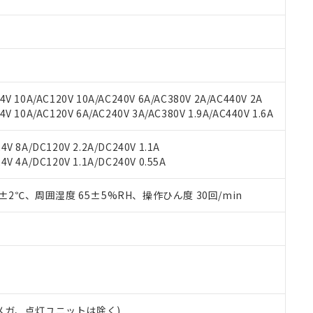
材料含有率が中国RoHSの基準値を超えていることを示します。
、当社制御機器事業取扱商品の当社在庫状況および標準価格(税抜)
ら貴社製品のうち、外国為替および外国貿易法に定める商品（以下｢
質）：
す。当社販売部門へお問い合わせください。
 水銀(Hg) 1000ppm以下、 カドミウム(Cd) 100ppm以下、
たは国外への提供する場合は、日本国政府の輸出許可(または役務取
000ppm以下、ポリ臭化ビフェニル類(PBB) 1000ppm以下、ポリ臭化ジフェニルエーテル類(P
事業取扱商品の中には、本サービスの対象外となる商品もあること
手続きをとります。
キシル) (DEHP)(別名：DOP) 1000ppm以下、フタル酸ブチルベンジル（BBP） 100
(GB/T26572)：
以下、フタル酸ジイソブチル (DIBP) 1000ppm以下
び標準価格照会結果は、記載している更新日時点での社内データに
物を破棄する場合は、完全に破砕するなど、違法に輸出されないよ
(水銀) : 1000ppm、 Cd(カドミウム) : 100ppm、
業用監視および制御機器に対する適用除外項目は除く。
覧された時点での実際の在庫および標準価格とは異なる場合がある
1000ppm、 PBBs(ポリ臭化ビフェニル類) : 1000ppm、 PBDEs(ポリ臭化ジフェニルエーテル類
物質については閾値を超える意図的な使用がないことを確認しています。
上の在庫あり
 1000ppm、 DIBP(フタル酸ジイソブチル) : 1000ppm、 BBP(フタル酸ブチルベンジル) :
品を、核兵器、ミサイル、化学兵器、生物兵器またはその他武器並
V 10A/AC120V 10A/AC240V 6A/AC380V 2A/AC440V 2A
チルヘキシル)) : 1000ppm
況および標準価格はお客様のお取引先、またはお客様担当のオムロ
用いたしません。
 10A/AC120V 6A/AC240V 3A/AC380V 1.9A/AC440V 1.6A
ご相談ください。
は満たないが在庫あり
製品を第三者に販売する場合は、上記1、2および3の内容を当該第
機器販売店や当社販売拠点は「
販売ネットワーク
」をご確認くだ
販売先および販売に係わる関係者が違法に輸出するおそれがある場
用期限
V 8A/DC120V 2.2A/DC240V 1.1A
び標準価格結果を当社の事前の承諾なく第三者に漏洩または開示し
え状況などにより、予定月が前後することがあります。
(最新の在庫状況については、お客様のお取引先、またはお客様担当
V 4A/DC120V 1.1A/DC240V 0.55A
（10物質）のすべてが基準値以下であることを示します。
店・当社販売員にご確認ください)
能（部品リスト作成サービス）をご利用いただくには、I-Webメン
使用状況下において有害物質が外部に漏えいし、環境に深刻な影響を
あります。
0±2℃、周囲湿度 65±5%RH、操作ひん度 30回/min
機種、また在庫状況の情報を公開していない機種
ェブサイト上で当社にご登録された部品リストについて、当社およ
書ダウンロード
す。当社販売部門へお問い合わせください。
品・サービスに関するお客様との取引・商談に必要な範囲で利用す
合意する
キャンセル
書をダウンロードすることができます。
利用者とは、
"個人情報の共同利用に関して"
の「1.共同利用者の
します。
10物質）の非含有証明書
明書（当社基準）
日時点で非含有を証明するもので、過去に遡って非含有を証明するも
00Vメガ、点灯ユニットは除く)