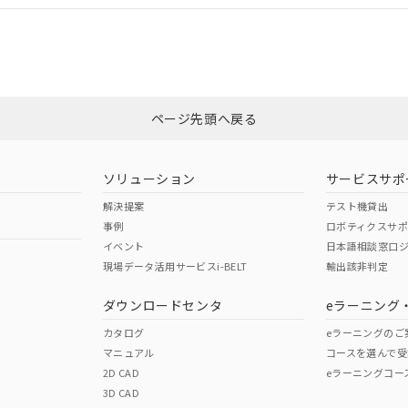
適合状況については、「カスタマーサポートセンタ お客様相談室」または貴社
みください。
非含有証明書
※3
ページ先頭へ戻る
ダウンロードはこちら
ソリューション
サービスサポ
解決提案
テスト機貸出
事例
ロボティクスサ
イベント
日本語相談窓口
現場データ活用サービスi-BELT
輸出該非判定
I)
PBBs
PBDEs
DBP
ダウンロードセンタ
eラーニング
カタログ
eラーニングのご
マニュアル
コースを選んで受
O
O
O
2D CAD
eラーニングコー
3D CAD