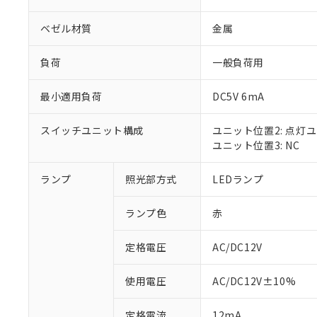
ベゼル材質
金属
負荷
一般負荷用
最小適用負荷
DC5V 6mA
スイッチユニット構成
ユニット位置2: 点灯
ユニット位置3: NC
ランプ
照光部方式
LEDランプ
※1 対応状況
ランプ色
赤
対応済み：EU
対応予定：EU R
対応予定なし：EU
定格電圧
AC/DC12V
調査・確認中：EU
ご利用条件
非該当品：ライセ
使用電圧
AC/DC12V±10%
※1 中国RoHS
仕入先様の事情に
があります。
以下の条件をお読
定格電流
12mA
「○」：最大均質