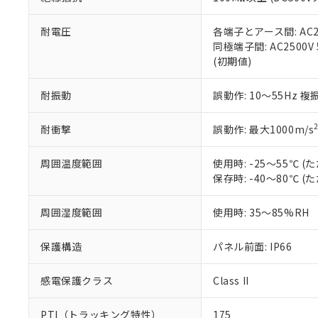
また、RoHS指
混在することから
既に当社にて対応
耐電圧
各端子とアース間: AC250
り割愛しておりま
同極端子間: AC2500V
(初期値)
耐振動
誤動作: 10～55Hz 複
耐衝撃
誤動作: 最大1000m/s
周囲温度範囲
使用時: -25～55℃
保存時: -40～80℃
周囲湿度範囲
使用時: 35～85%RH
保護構造
パネル前面: IP66
感電保護クラス
Class II
PTI（トラッキング特性）
175