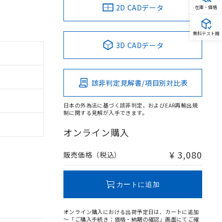
2D CADデータ
在庫・価格
無料テスト機
3D CADデータ
該非判定見解書/項目別対比表
日本の外為法に基づく該非判定、およびEAR再輸出規
制に関する見解が入手できます。
オンライン購入
¥ 3,080
販売価格（税込）
カートに追加
オンライン購入における出荷予定日は、カートに追加
～「ご購入手続き：価格・納期の確認」画面にてご確