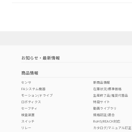
EU RoHS
注意事項・凡例
A30NL-MMA-TRA-G002-RBについての規格認証/
営業員または販売店にお問い合わせください。
ダウンロードデータをご利用いただく前に、以下を必ずお読
対応状況
対応予定月
※1
※2
ソフトウェアの使用条件
対応済み
お知らせ・最新情報
中国 RoHS
注意事項・凡例
商品情報
中国 RoHS表
※1 ※2
センサ
新商品情報
FAシステム機器
在庫状況/標準価格
Pb
Hg
Cd
Cr(V
モーション/ドライブ
生産終了品/推奨代替品
ロボティクス
特設サイト
セーフティ
動画ライブラリ
検査装置
規格認証/適合
X
O
O
O
スイッチ
RoHS/REACH対応
リレー
カタログ/マニュアル訂正