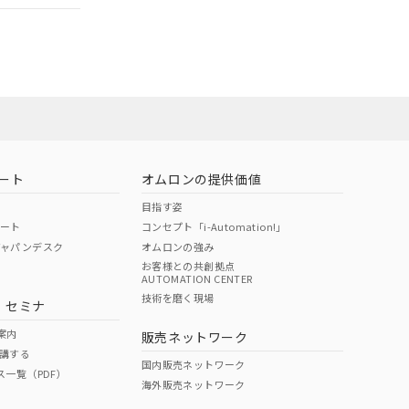
担当オムロン
お問い合わせ
ート
オムロンの提供価値
目指す姿
ポート
コンセプト「i-Automation!」
ジャパンデスク
オムロンの強み
お客様との共創拠点
AUTOMATION CENTER
DIBP
BBP
DEHP
環境保護
技術を磨く現場
・セミナ
使用期限
案内
販売ネットワーク
講する
O
O
O
10
国内販売ネットワーク
ス一覧（PDF）
海外販売ネットワーク