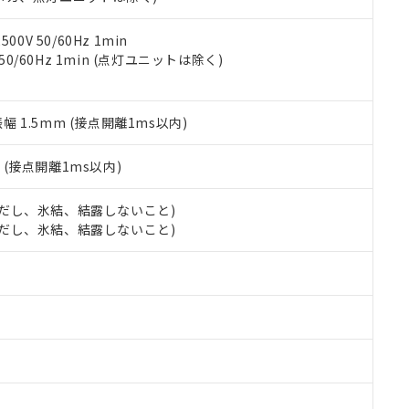
令のフタル酸エステル類４物質の対応では、対応完了までの期間は出
備考欄に対応日を記載しておりました。
品への在庫切替を完了していることから、特段のことがない限り、20
0V 50/60Hz 1min
す。
 50/60Hz 1min (点灯ユニットは除く)
振幅 1.5mm (接点開離1ms以内)
2
(接点開離1ms以内)
 (ただし、氷結、結露しないこと)
 (ただし、氷結、結露しないこと)