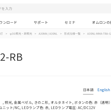
ウンロード
サポート
セミナ
オムロンの
示灯
>
φ30:照光・非照光
>
A30NN / A30NL
>
形式仕様一覧
>
A30NL-MMA-TRA-G
2-RB
日本語
English
 照光, 金属ベゼル, きのこ形, オルタネイト, ボタンの色: 赤（透明）, 
ニット/NC, LEDランプ色: 赤, LEDランプ電圧: AC/DC12V