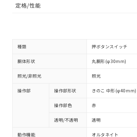
定格/性能
種類
押ボタンスイッチ
胴体形状
丸胴形(φ30mm)
照光/非照光
照光
操作部
操作部形状
きのこ 中形(φ40mm)
操作部色
赤
透明/不透明
透明
動作機能
オルタネイト