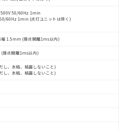
令のフタル酸エステル類４物質の対応では、対応完了までの期間は出
備考欄に対応日を記載しておりました。
品への在庫切替を完了していることから、特段のことがない限り、20
0V 50/60Hz 1min
す。
 50/60Hz 1min (点灯ユニットは除く)
振幅 1.5mm (接点開離1ms以内)
2
(接点開離1ms以内)
 (ただし、氷結、結露しないこと)
 (ただし、氷結、結露しないこと)