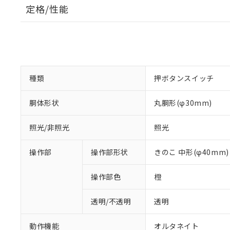
定格/性能
種類
押ボタンスイッチ
胴体形状
丸胴形(φ30mm)
照光/非照光
照光
操作部
操作部形状
きのこ 中形(φ40mm)
操作部色
橙
透明/不透明
透明
動作機能
オルタネイト