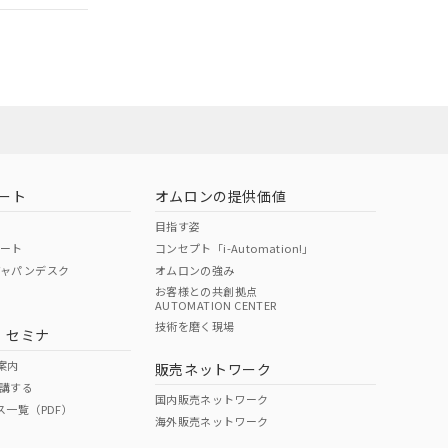
担当オムロン
お問い合わせ
ート
オムロンの提供価値
目指す姿
ポート
コンセプト「i-Automation!」
ジャパンデスク
オムロンの強み
お客様との共創拠点
AUTOMATION CENTER
DIBP
BBP
DEHP
環境保護
技術を磨く現場
・セミナ
使用期限
案内
販売ネットワーク
講する
O
O
O
10
国内販売ネットワーク
ス一覧（PDF）
海外販売ネットワーク