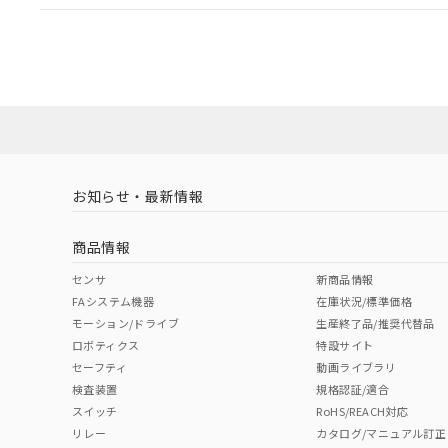
EU RoHS
注意事項・凡例
A30NL-MMA-TOA-P002-OBについての規格認証/適
営業員または販売店にお問い合わせください。
ダウンロードデータをご利用いただく前に、以下を必ずお読
対応状況
対応予定月
※1
※2
ソフトウェアの使用条件
対応済み
お知らせ・最新情報
中国 RoHS
注意事項・凡例
商品情報
中国 RoHS表
※1 ※2
センサ
新商品情報
FAシステム機器
在庫状況/標準価格
Pb
Hg
Cd
Cr(V
モーション/ドライブ
生産終了品/推奨代替品
ロボティクス
特設サイト
セーフティ
動画ライブラリ
検査装置
規格認証/適合
X
O
O
O
スイッチ
RoHS/REACH対応
リレー
カタログ/マニュアル訂正