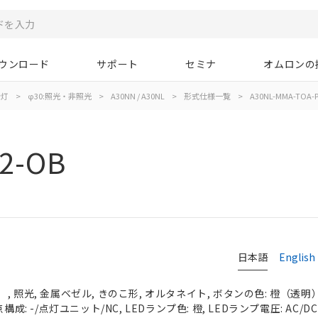
ウンロード
サポート
セミナ
オムロンの
示灯
>
φ30:照光・非照光
>
A30NN / A30NL
>
形式仕様一覧
>
A30NL-MMA-TOA-P
2-OB
日本語
English
 照光, 金属ベゼル, きのこ形, オルタネイト, ボタンの色: 橙（透明）, 
構成: -/点灯ユニット/NC, LEDランプ色: 橙, LEDランプ電圧: AC/DC