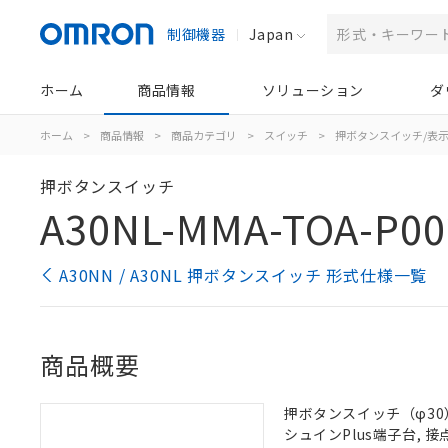
制御機器
Japan
ホーム
商品情報
ソリューション
ダ
ホーム
>
商品情報
>
商品カテゴリ
>
スイッチ
>
押ボタンスイッチ/表
押ボタンスイッチ
A30NL-MMA-TOA-P00
A30NN / A30NL 押ボタンスイッチ 形式仕様一覧
商品概要
押ボタンスイッチ（φ30）,
シュインPlus端子台, 接点