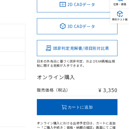
2D CADデータ
在庫・価格
無料テスト機
3D CADデータ
該非判定見解書/項目別対比表
日本の外為法に基づく該非判定、およびEAR再輸出規
制に関する見解が入手できます。
オンライン購入
¥ 3,350
販売価格（税込）
カートに追加
オンライン購入における出荷予定日は、カートに追加
～「ご購入手続き：価格・納期の確認」画面にてご確