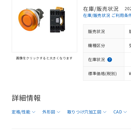
在庫/販売状況
20
在庫/販売状況 ご利用条
販売状況
機種区分
画像をクリックすると大きくなります
在庫状況
標準価格(税別)
詳細情報
定格/性能
外形図
取りつけ穴加工図
CAD