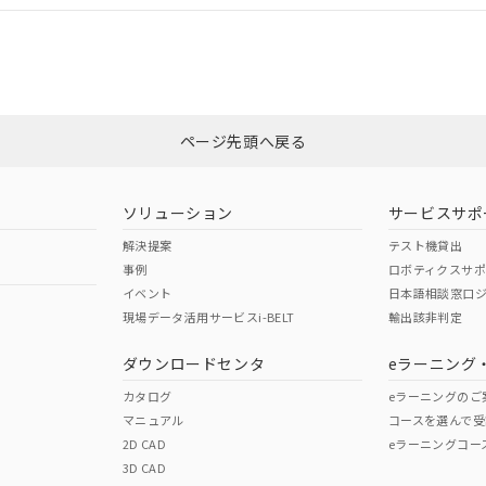
合状況については、「カスタマーサポートセンタ お客様相談室」または貴社
みください。
非含有証明書
※3
ページ先頭へ戻る
ダウンロードはこちら
ソリューション
サービスサポ
解決提案
テスト機貸出
事例
ロボティクスサ
イベント
日本語相談窓口
現場データ活用サービスi-BELT
輸出該非判定
I)
PBBs
PBDEs
DBP
ダウンロードセンタ
eラーニング
カタログ
eラーニングのご
マニュアル
コースを選んで受
O
O
O
2D CAD
eラーニングコー
3D CAD