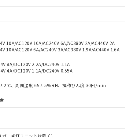
材料含有率が中国RoHSの基準値を超えていることを示します。
、当社制御機器事業取扱商品の当社在庫状況および標準価格(税抜)
ら貴社製品のうち、外国為替および外国貿易法に定める商品（以下｢
質）：
す。当社販売部門へお問い合わせください。
 水銀(Hg) 1000ppm以下、 カドミウム(Cd) 100ppm以下、
たは国外への提供する場合は、日本国政府の輸出許可(または役務取
000ppm以下、ポリ臭化ビフェニル類(PBB) 1000ppm以下、ポリ臭化ジフェニルエーテル類(P
事業取扱商品の中には、本サービスの対象外となる商品もあること
手続きをとります。
キシル) (DEHP)(別名：DOP) 1000ppm以下、フタル酸ブチルベンジル（BBP） 100
(GB/T26572)：
以下、フタル酸ジイソブチル (DIBP) 1000ppm以下
び標準価格照会結果は、記載している更新日時点での社内データに
物を破棄する場合は、完全に破砕するなど、違法に輸出されないよ
(水銀) : 1000ppm、 Cd(カドミウム) : 100ppm、
業用監視および制御機器に対する適用除外項目は除く。
覧された時点での実際の在庫および標準価格とは異なる場合がある
1000ppm、 PBBs(ポリ臭化ビフェニル類) : 1000ppm、 PBDEs(ポリ臭化ジフェニルエーテル類
物質については閾値を超える意図的な使用がないことを確認しています。
上の在庫あり
 1000ppm、 DIBP(フタル酸ジイソブチル) : 1000ppm、 BBP(フタル酸ブチルベンジル) :
品を、核兵器、ミサイル、化学兵器、生物兵器またはその他武器並
V 10A/AC120V 10A/AC240V 6A/AC380V 2A/AC440V 2A
チルヘキシル)) : 1000ppm
況および標準価格はお客様のお取引先、またはお客様担当のオムロ
用いたしません。
 10A/AC120V 6A/AC240V 3A/AC380V 1.9A/AC440V 1.6A
ご相談ください。
は満たないが在庫あり
製品を第三者に販売する場合は、上記1、2および3の内容を当該第
機器販売店や当社販売拠点は「
販売ネットワーク
」をご確認くだ
販売先および販売に係わる関係者が違法に輸出するおそれがある場
用期限
V 8A/DC120V 2.2A/DC240V 1.1A
び標準価格結果を当社の事前の承諾なく第三者に漏洩または開示し
え状況などにより、予定月が前後することがあります。
(最新の在庫状況については、お客様のお取引先、またはお客様担当
V 4A/DC120V 1.1A/DC240V 0.55A
（10物質）のすべてが基準値以下であることを示します。
店・当社販売員にご確認ください)
能（部品リスト作成サービス）をご利用いただくには、I-Webメン
使用状況下において有害物質が外部に漏えいし、環境に深刻な影響を
あります。
0±2℃、周囲湿度 65±5%RH、操作ひん度 30回/min
機種、また在庫状況の情報を公開していない機種
ェブサイト上で当社にご登録された部品リストについて、当社およ
書ダウンロード
す。当社販売部門へお問い合わせください。
品・サービスに関するお客様との取引・商談に必要な範囲で利用す
合意する
キャンセル
子台
書をダウンロードすることができます。
利用者とは、
"個人情報の共同利用に関して"
の「1.共同利用者の
します。
10物質）の非含有証明書
明書（当社基準）
日時点で非含有を証明するもので、過去に遡って非含有を証明するも
00Vメガ、点灯ユニットは除く)