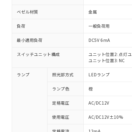
ベゼル材質
金属
負荷
一般負荷用
最小適用負荷
DC5V 6mA
スイッチユニット構成
ユニット位置2: 点灯
ユニット位置3: NC
ランプ
照光部方式
LEDランプ
※1 対応状況
ランプ色
橙
対応済み：EU
対応予定：EU R
対応予定なし：EU
定格電圧
AC/DC12V
調査・確認中：EU
ご利用条件
非該当品：ライセ
使用電圧
AC/DC12V±10%
※1 中国RoHS
仕入先様の事情に
があります。
以下の条件をお読
定格電流
12mA
「○」：最大均質