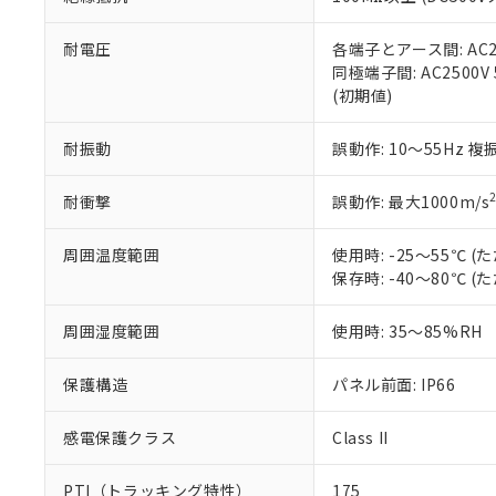
また、RoHS指
混在することから
既に当社にて対応
耐電圧
各端子とアース間: AC250
り割愛しておりま
同極端子間: AC2500V
(初期値)
耐振動
誤動作: 10～55Hz 複
耐衝撃
誤動作: 最大1000m/s
周囲温度範囲
使用時: -25～55℃
保存時: -40～80℃
周囲湿度範囲
使用時: 35～85%RH
保護構造
パネル前面: IP66
感電保護クラス
Class II
PTI（トラッキング特性）
175