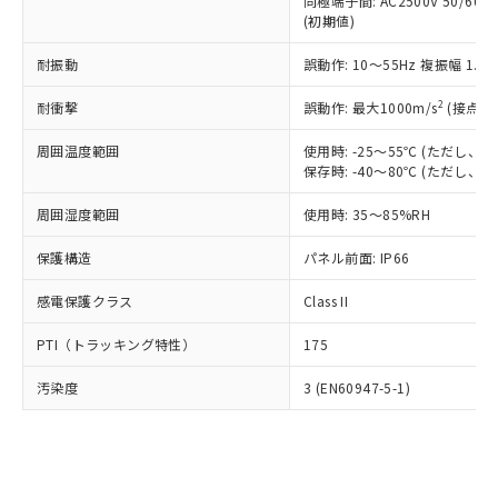
類(PBB) 1000ppm以下、ポリ臭化ジフェニルエーテル類
同極端子間: AC2500V 50/60
Cr(Ⅵ)(六価クロム) : 1000ppm、 PBBs(ポリ臭化ビフェ
とります。
了承ください。
(PBDE) 1000ppm以下、フタル酸ビス(2-エチルヘキシ
○
一定数以上の在庫あり
ニル類) : 1000ppm、 PBDEs(ポリ臭化ジフェニルエーテ
(初期値)
当社は規制貨物を破棄する場合は、完
ル) (DEHP)(別名：DOP) 1000ppm以下、フタル酸ブチ
正式な納期状況および標準価格はお客
ル類) : 1000ppm、
ルベンジル（BBP） 1000ppm以下、フタル酸ジブチル
全に破砕するなど、違法に輸出されな
DBP(フタル酸ジブチル) : 1000ppm、 DIBP(フタル酸ジ
様のお取引先、またはお客様担当のオ
耐振動
誤動作: 10～55Hz 複振幅 1.
（DBP） 1000ppm以下、フタル酸ジイソブチル
イソブチル) : 1000ppm、 BBP(フタル酸ブチルベンジ
△
一定数には満たないが在庫あり
いよう必要な手段を講じます。
ムロン制御機器販売店・当社販売員に
(DIBP) 1000ppm以下
ル) : 1000ppm、
当社は貴社製品を、核兵器、ミサイ
但し、RoHS指令で産業用監視および制御機器に対する
DEHP(フタル酸ビス(2-エチルヘキシル)) : 1000ppm
ご相談ください。
2
耐衝撃
誤動作: 最大1000m/s
(接点開
適用除外項目は除く。
ル、化学兵器、生物兵器またはその他
－
在庫なし(最新の在庫状況につ
オムロン制御機器販売店や当社販売拠
フタル酸エステル類の４物質については閾値を超える意
武器並びにこれらの製造装置等に一切
いては、お客様のお取引先、ま
周囲温度範囲
図的な使用がないことを確認しています。
使用時: -25～55℃ (ただし
点は「
販売ネットワーク
」をご確認
※2 環境保護使用期限
使用いたしません。
保存時: -40～80℃ (ただし
たはお客様担当のオムロン制御
ください。
当社は、貴社製品を第三者に販売する
機器販売店・当社販売員にご確
在庫状況および標準価格結果を当社の
※2 対応予定月
「ｅ」：有害物質（10物質）のすべてが基
周囲湿度範囲
使用時: 35～85%RH
場合は、上記1、2および3の内容を当
認ください)
事前の承諾なく第三者に漏洩または開
準値以下であることを示します。
該第三者に通知します。また当社は、
示しないようお願いします。
保護構造
パネル前面: IP66
部品在庫の切り替え状況などにより、予定
「10」：通常の使用状況下において有害物
販売先および販売に係わる関係者が違
マイパーツ機能（部品リスト作成サー
空
受注生産機種、また在庫状況の
月が前後することがあります。
質が外部に漏えいし、環境に深刻な影響を
法に輸出するおそれがある場合は、取
ビス）をご利用いただくには、I-Web
白
情報を公開していない機種
感電保護クラス
Class II
及ぼさない年数を意味します。
り引きをいたしません。
メンバーズにご登録されている必要が
「－」：未確認です。当社販売部門へお問
あります。
PTI（トラッキング特性）
175
い合わせください。
お客様が当ウェブサイト上で当社にご
※3 非含有証明書ダウンロード
登録された部品リストについて、当社
汚染度
3 (EN60947-5-1)
および当社の共同利用者が、当社の製
下記の非含有証明書をダウンロードするこ
品・サービスに関するお客様との取
とができます。
合意する
キャンセル
引・商談に必要な範囲で利用すること
をご了承ください。
EU RoHS指令（10物質）の非含有証明書