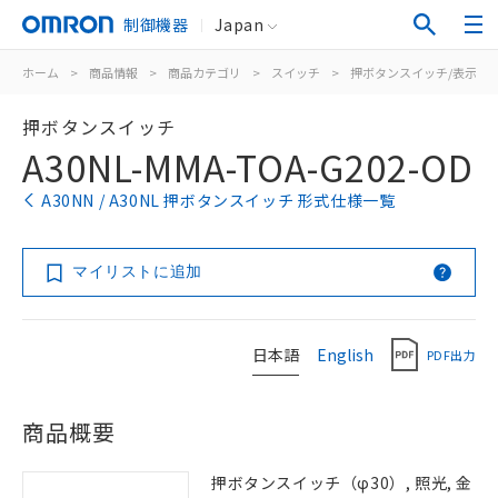
制御機器
Japan
ホーム
>
商品情報
>
商品カテゴリ
>
スイッチ
>
押ボタンスイッチ/表示灯
押ボタンスイッチ
A30NL-MMA-TOA-G202-OD
A30NN / A30NL 押ボタンスイッチ 形式仕様一覧
マイリストに追加
日本語
English
PDF出力
商品概要
押ボタンスイッチ（φ30）, 照光, 金