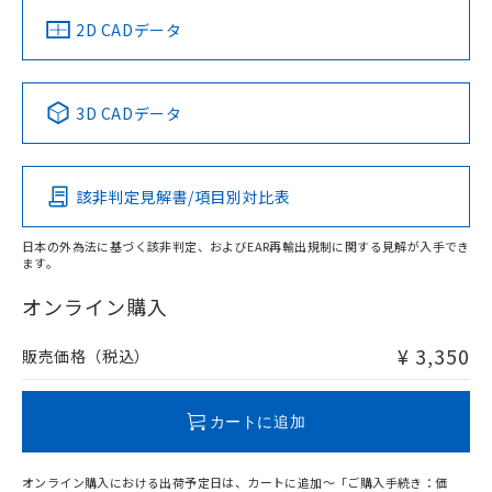
中国 RoHS
注意事項・凡例
2D CADデータ
中国 RoHS表
※1 ※2
3D CADデータ
Pb
Hg
Cd
Cr(VI)
該非判定見解書/項目別対比表
O
O
O
O
日本の外為法に基づく該非判定、およびEAR再輸出規制に関する見解が入手でき
ます。
"対応済み"や非含有の記載がされた商品であっても、流通
在庫等で未対応品が混在する可能性があります。
オンライン購入
非含有品が必要な際は、弊社営業部門もしくは販売店へお
問い合わせください。
¥ 3,350
販売価格（税込）
この製品のRoHS/REACH対応状況ページへ
カートに追加
オンライン購入における出荷予定日は、カートに追加～「ご購入手続き：価