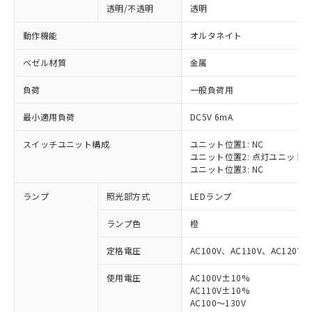
透明/不透明
透明
動作機能
オルタネイト
ベゼル材質
金属
負荷
一般負荷用
最小適用負荷
DC5V 6mA
スイッチユニット構成
ユニット位置1: NC
ユニット位置2: 点灯ユニット
ユニット位置3: NC
ランプ
照光部方式
LEDランプ
ランプ色
橙
定格電圧
AC100V、AC110V、AC120V
使用電圧
AC100V±10%
※1 対応状況
AC110V±10%
AC100～130V