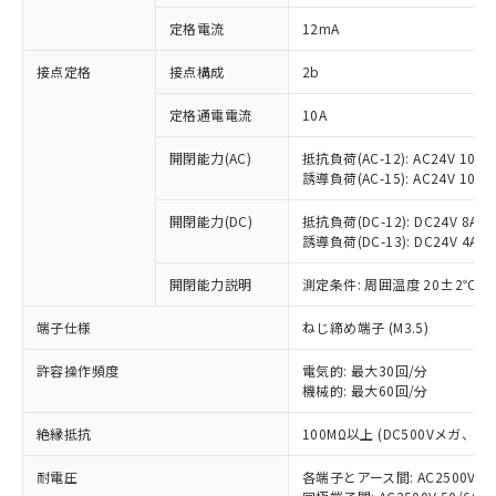
対応済み：EU RoHS指令（10物質）の
定格電流
12mA
非含有に対応した製品が提供可能な商品で
す。
接点定格
接点構成
2b
対応予定：EU RoHS指令（10物質）の非含
ご利用条件
有に対応した製品に切り替える予定のある
定格通電電流
10A
商品です。
対応予定なし：EU RoHS指令（10物質）の
開閉能力(AC)
抵抗負荷(AC-12): AC24V 10A/A
以下の条件をお読みいただき、同意のうえ
非含有に非対応の商品で、対応品を出す予
誘導負荷(AC-15): AC24V 10A/AC
ご利用ください。
定はありません。
調査・確認中：EU RoHS指令（10物質）の
開閉能力(DC)
抵抗負荷(DC-12): DC24V 8A/DC
本サービスは、当社制御機器事業取扱
※1 中国RoHS○×表
誘導負荷(DC-13): DC24V 4A/DC
非含有の対応状況を調査中または確認中の
商品の当社在庫状況および標準価格
商品です。
(税抜)を提供させていただくもので
開閉能力説明
測定条件: 周囲温度 20±2℃、
「○」：最大均質材料含有率が中国RoHSの
非該当品：ライセンス料など無形物で、有
す。
基準値以下であることを示します。
害物質有無と関係のない商品です。
当社制御機器事業取扱商品の中には、
端子仕様
ねじ締め端子 (M3.5)
「×」：最大均質材料含有率が中国RoHSの
仕入先様の事情により、非含有部品として
本サービスの対象外となる商品もある
基準値を超えていることを示します。
いたものが、含有品と判明した場合などや
当社は、これら貴社製品のうち、外国
ことをご了承ください。
許容操作頻度
電気的: 最大30回/分
「－」：未確認です。当社販売部門へお問
むを得ず変更することがあります。
為替および外国貿易法に定める商品
機械的: 最大60回/分
在庫状況および標準価格照会結果は、
い合わせください。
（以下｢規制貨物等」という）を輸出
記載している更新日時点での社内デー
*EU RoHS指令（10物質）：
または国外への提供する場合は、日本
絶縁抵抗
100MΩ以上 (DC500Vメガ、
記
タに基づき作成されるものであり、閲
説明
鉛(Pb) 1000ppm以下、 水銀(Hg) 1000ppm以下、 カド
*中国RoHS10物質の基準値 (GB/T26572)：
国政府の輸出許可(または役務取引許
号
覧された時点での実際の在庫および標
ミウム(Cd) 100ppm以下、
Pb(鉛) :1000ppm、 Hg(水銀) : 1000ppm、 Cd(カドミウ
耐電圧
各端子とアース間: AC2500V 50/
可)を取得するなどの必要な手続きを
六価クロム(Cr(Ⅵ)) 1000ppm以下、ポリ臭化ビフェニル
ム) : 100ppm、
準価格とは異なる場合があることをご