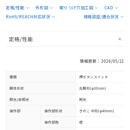
定格/性能
外形図
取りつけ穴加工図
CAD
RoHS/REACH対応状況
規格認証/適合状況
定格/性能
情報更新：2026/05/21
種類
押ボタンスイッチ
胴体形状
丸胴形(φ30mm)
照光/非照光
照光
操作部
操作部形状
きのこ 中形(φ40mm)
操作部色
橙