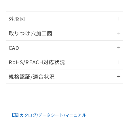
※当社の共同利用者とは、
"個人情報
51物質の非含有証明書（当社基準）
の共同利用に関して"
の「1.共同利
※本証明書は発行日時点で非含有を証明す
用者の範囲」に記載されている法人を
るもので、過去に遡って非含有を証明する
外形図
指します。
ものではありません。
情報更新：2026/05/21
また、RoHS指令のフタル酸エステル類４
取りつけ穴加工図
物質の対応では、対応完了までの期間は出
荷製品に未対応品が混在することから備考
情報更新：2026/05/21
CAD
欄に対応日を記載しておりました。
既に当社にて対応品への在庫切替を完了
ログイン/会員登録いただくと、CADデータをダウンロー
していることから、特段のことがない限
RoHS/REACH対応状況
ドすることができます。
り、2022年1月12日より割愛しておりま
す。
情報更新：2026/7/29
規格認証/適合状況
ログイン/会員登録
EU RoHS
注意事項・凡例
A30NL-MMA-TOA-G202-ODについての規格認証/適合状況に
ついては、「カスタマーサポートセンタ お客様相談室」また
は貴社担当オムロン営業員または販売店にお問い合わせくだ
対応状況
対応予定月
※1
※2
さい。
ダウンロードデータをご利用いただく前に、以下を必ずお読
みください。
カタログ/データシート/マニュアル
対応済み
ソフトウェアの使用条件
お問い合わせ