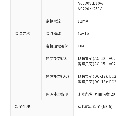
AC230V±10%
対応済み：EU
AC220～250V
対応予定：EU R
対応予定なし：EU
調査・確認中：EU
定格電流
12mA
ご利用条件
非該当品：ライセ
※1 中国RoHS
仕入先様の事情に
接点定格
接点構成
1a+1b
があります。
以下の条件をお読
「○」：最大均質
「×」：最大均質
定格通電電流
10A
本サービスは
当社は、これ
*EU RoHS指令（10物
「－」：未確認で
鉛(Pb) 1000ppm以下、
くものです。
う）を輸出ま
記
説明
六価クロム(Cr(Ⅵ)) 1
開閉能力(AC)
抵抗負荷(AC-12): AC24
当社制御機器
などの必要な
フタル酸ビス(2-エチルヘ
号
*中国RoHS10物質の基準値 
ル（DBP） 1000ppm
誘導負荷(AC-15): AC24V
在庫状況およ
当社は規制貨
Pb(鉛) :1000ppm、 Hg
但し、RoHS指令で産
のであり、閲
ます。
Cr(Ⅵ)(六価クロム) : 
フタル酸エステル類の４
○
一定数以
DBP(フタル酸ジブチル) :
い。
当社は貴社製
開閉能力(DC)
抵抗負荷(DC-12): DC24
DEHP(フタル酸ビス(2-エ
正式な納期状
置等に一切使
誘導負荷(DC-13): DC24
当社販売員に
※2 対応予定月
△
一定数に
当社は、貴社
オムロン制御
また当社は、
※2 環境保護使
開閉能力説明
測定条件: 周囲温度 2
在庫状況およ
部品在庫の切り替
たしません。
－
在庫なし
す。
「ｅ」：有害物質
機器販売
端子仕様
ねじ締め端子 (M3.5)
マイパーツ機
「10」：通常の
ている必要が
味します。