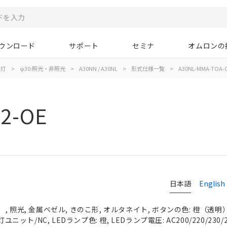
ウンロード
サポート
セミナ
オムロンの
示灯
>
φ30:照光・非照光
>
A30NN / A30NL
>
形式仕様一覧
>
A30NL-MMA-TOA-
2-OE
日本語
English
 照光, 金属ベゼル, きのこ形, オルタネイト, ボタンの色: 橙（透明）, 
ユニット/NC, LEDランプ色: 橙, LEDランプ電圧: AC200/220/230/2