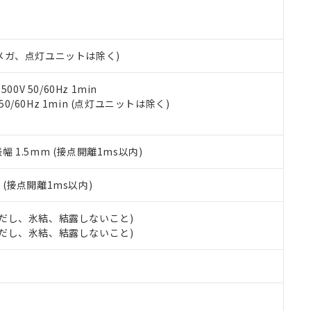
機種、また在庫状況の情報を公開していない機種
ェブサイト上で当社にご登録された部品リストについて、当社およ
書ダウンロード
す。当社販売部門へお問い合わせください。
品・サービスに関するお客様との取引・商談に必要な範囲で利用す
合意する
キャンセル
書をダウンロードすることができます。
利用者とは、
"個人情報の共同利用に関して"
の「1.共同利用者の
00Vメガ、点灯ユニットは除く)
します。
10物質）の非含有証明書
明書（当社基準）
0V 50/60Hz 1min
日時点で非含有を証明するもので、過去に遡って非含有を証明するも
 50/60Hz 1min (点灯ユニットは除く)
令のフタル酸エステル類４物質の対応では、対応完了までの期間は出
備考欄に対応日を記載しておりました。
品への在庫切替を完了していることから、特段のことがない限り、20
振幅 1.5mm (接点開離1ms以内)
す。
2
(接点開離1ms以内)
 (ただし、氷結、結露しないこと)
 (ただし、氷結、結露しないこと)