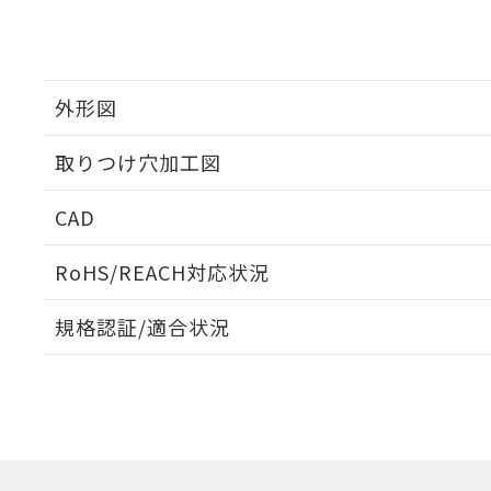
外形図
取りつけ穴加工図
CAD
ログイン/会員登録いただくと、CADデータをダウンロ
RoHS/REACH対応状況
規格認証/適合状況
EU RoHS
注意事項・凡例
A30NL-MMA-TOA-G102-OEについての規格認証/適
営業員または販売店にお問い合わせください。
ダウンロードデータをご利用いただく前に、以下を必ずお読
対応状況
対応予定月
※1
※2
ソフトウェアの使用条件
対応済み