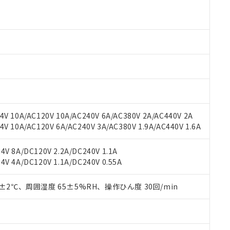
 RoHS指令（10物質）の非含有に対応した製品が提供可能な商品です
oHS指令（10物質）の非含有に対応した製品に切り替える予定のある
 RoHS指令（10物質）の非含有に非対応の商品で、対応品を出す予
 RoHS指令（10物質）の非含有の対応状況を調査中または確認中の
ンス料など無形物で、有害物質有無と関係のない商品です。
○×表
より、非含有部品としていたものが、含有品と判明した場合などやむ
みいただき、同意のうえご利用ください。
材料含有率が中国RoHSの基準値以下であることを示します。
材料含有率が中国RoHSの基準値を超えていることを示します。
、当社制御機器事業取扱商品の当社在庫状況および標準価格(税抜)
ら貴社製品のうち、外国為替および外国貿易法に定める商品（以下｢
質）：
す。当社販売部門へお問い合わせください。
 水銀(Hg) 1000ppm以下、 カドミウム(Cd) 100ppm以下、
たは国外への提供する場合は、日本国政府の輸出許可(または役務取
000ppm以下、ポリ臭化ビフェニル類(PBB) 1000ppm以下、ポリ臭化ジフェニルエーテル類(P
V 10A/AC120V 10A/AC240V 6A/AC380V 2A/AC440V 2A
事業取扱商品の中には、本サービスの対象外となる商品もあること
手続きをとります。
キシル) (DEHP)(別名：DOP) 1000ppm以下、フタル酸ブチルベンジル（BBP） 100
(GB/T26572)：
以下、フタル酸ジイソブチル (DIBP) 1000ppm以下
 10A/AC120V 6A/AC240V 3A/AC380V 1.9A/AC440V 1.6A
び標準価格照会結果は、記載している更新日時点での社内データに
物を破棄する場合は、完全に破砕するなど、違法に輸出されないよ
(水銀) : 1000ppm、 Cd(カドミウム) : 100ppm、
業用監視および制御機器に対する適用除外項目は除く。
覧された時点での実際の在庫および標準価格とは異なる場合がある
1000ppm、 PBBs(ポリ臭化ビフェニル類) : 1000ppm、 PBDEs(ポリ臭化ジフェニルエーテル類
物質については閾値を超える意図的な使用がないことを確認しています。
上の在庫あり
 1000ppm、 DIBP(フタル酸ジイソブチル) : 1000ppm、 BBP(フタル酸ブチルベンジル) :
品を、核兵器、ミサイル、化学兵器、生物兵器またはその他武器並
V 8A/DC120V 2.2A/DC240V 1.1A
チルヘキシル)) : 1000ppm
況および標準価格はお客様のお取引先、またはお客様担当のオムロ
用いたしません。
V 4A/DC120V 1.1A/DC240V 0.55A
ご相談ください。
は満たないが在庫あり
製品を第三者に販売する場合は、上記1、2および3の内容を当該第
機器販売店や当社販売拠点は「
販売ネットワーク
」をご確認くだ
販売先および販売に係わる関係者が違法に輸出するおそれがある場
用期限
0±2℃、周囲湿度 65±5%RH、操作ひん度 30回/min
び標準価格結果を当社の事前の承諾なく第三者に漏洩または開示し
え状況などにより、予定月が前後することがあります。
(最新の在庫状況については、お客様のお取引先、またはお客様担当
（10物質）のすべてが基準値以下であることを示します。
店・当社販売員にご確認ください)
能（部品リスト作成サービス）をご利用いただくには、I-Webメン
使用状況下において有害物質が外部に漏えいし、環境に深刻な影響を
あります。