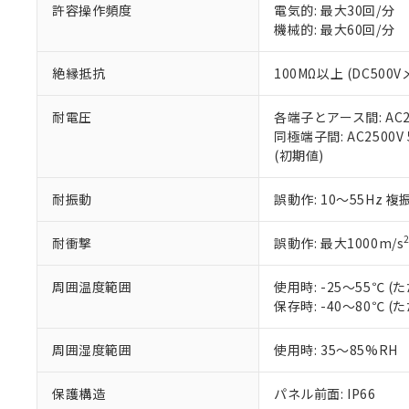
空
受注生産
お客様が当ウ
※3 非含有証明
許容操作頻度
電気的: 最大30回/分
「－」：未確認で
白
が、当社の製
機械的: 最大60回/分
さい。
下記の非含有証明
※当社の共同
絶縁抵抗
100MΩ以上 (DC5
いる法人を指
EU RoHS指令（
51物質の非含有証
耐電圧
各端子とアース間: AC250
※本証明書は発行
同極端子間: AC2500V
また、RoHS指
(初期値)
混在することから
既に当社にて対応
耐振動
誤動作: 10～55Hz 複
り割愛しておりま
耐衝撃
誤動作: 最大1000m/s
周囲温度範囲
使用時: -25～55℃
保存時: -40～80℃
周囲湿度範囲
使用時: 35～85%RH
保護構造
パネル前面: IP66