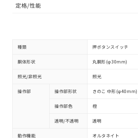
定格/性能
種類
押ボタンスイッチ
胴体形状
丸胴形(φ30mm)
照光/非照光
照光
操作部
操作部形状
きのこ 中形(φ40mm)
操作部色
橙
透明/不透明
透明
動作機能
オルタネイト