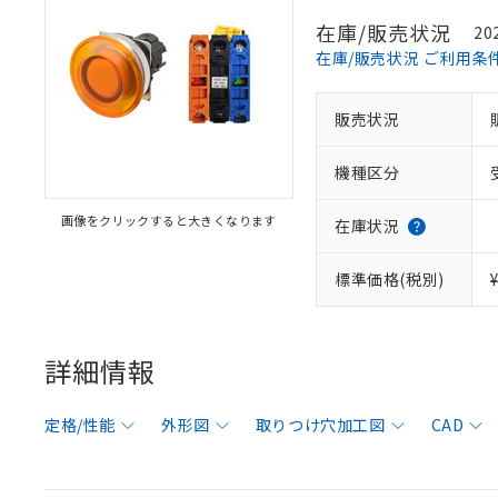
在庫/販売状況
20
在庫/販売状況 ご利用条
販売状況
機種区分
画像をクリックすると大きくなります
在庫状況
標準価格(税別)
詳細情報
定格/性能
外形図
取りつけ穴加工図
CAD