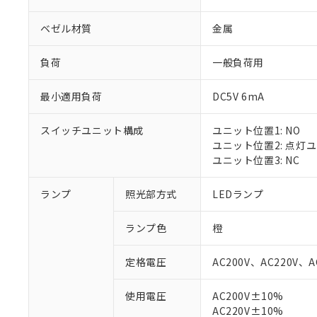
ベゼル材質
金属
負荷
一般負荷用
最小適用負荷
DC5V 6mA
スイッチユニット構成
ユニット位置1: NO
ユニット位置2: 点灯
ユニット位置3: NC
ランプ
照光部方式
LEDランプ
ランプ色
橙
定格電圧
AC200V、AC220V、A
使用電圧
AC200V±10%
※1 対応状況
AC220V±10%