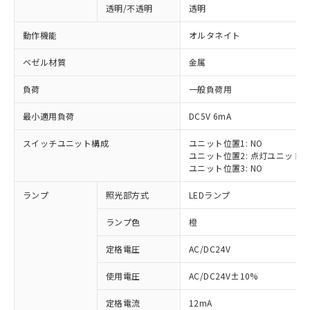
透明/不透明
透明
動作機能
オルタネイト
ベゼル材質
金属
負荷
一般負荷用
最小適用負荷
DC5V 6mA
スイッチユニット構成
ユニット位置1: NO
ユニット位置2: 点灯ユニット
ユニット位置3: NO
ランプ
照光部方式
LEDランプ
ランプ色
橙
定格電圧
AC/DC24V
※1 対応状況
使用電圧
AC/DC24V±10%
定格電流
12mA
対応済み：EU RoHS指令（10物質）の