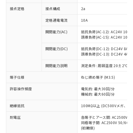
非含有に対応した製品が提供可能な商品で
接点定格
接点構成
2a
す。
対応予定：EU RoHS指令（10物質）の非含
ご利用条件
定格通電電流
10A
有に対応した製品に切り替える予定のある
商品です。
開閉能力(AC)
抵抗負荷(AC-12): AC24V 10A/A
対応予定なし：EU RoHS指令（10物質）の
誘導負荷(AC-15): AC24V 10A/AC
以下の条件をお読みいただき、同意のうえ
非含有に非対応の商品で、対応品を出す予
ご利用ください。
定はありません。
開閉能力(DC)
抵抗負荷(DC-12): DC24V 8A/DC
調査・確認中：EU RoHS指令（10物質）の
誘導負荷(DC-13): DC24V 4A/DC
本サービスは、当社制御機器事業取扱
※1 中国RoHS○×表
非含有の対応状況を調査中または確認中の
商品の当社在庫状況および標準価格
開閉能力説明
測定条件: 周囲温度 20±2℃、
商品です。
(税抜)を提供させていただくもので
「○」：最大均質材料含有率が中国RoHSの
非該当品：ライセンス料など無形物で、有
す。
端子仕様
ねじ締め端子 (M3.5)
基準値以下であることを示します。
害物質有無と関係のない商品です。
当社制御機器事業取扱商品の中には、
「×」：最大均質材料含有率が中国RoHSの
仕入先様の事情により、非含有部品として
本サービスの対象外となる商品もある
許容操作頻度
電気的: 最大30回/分
基準値を超えていることを示します。
いたものが、含有品と判明した場合などや
当社は、これら貴社製品のうち、外国
ことをご了承ください。
機械的: 最大60回/分
「－」：未確認です。当社販売部門へお問
むを得ず変更することがあります。
為替および外国貿易法に定める商品
在庫状況および標準価格照会結果は、
い合わせください。
（以下｢規制貨物等」という）を輸出
絶縁抵抗
100MΩ以上 (DC500Vメガ、
記載している更新日時点での社内デー
*EU RoHS指令（10物質）：
または国外への提供する場合は、日本
記
タに基づき作成されるものであり、閲
説明
鉛(Pb) 1000ppm以下、 水銀(Hg) 1000ppm以下、 カド
*中国RoHS10物質の基準値 (GB/T26572)：
国政府の輸出許可(または役務取引許
耐電圧
各端子とアース間: AC2500V 50/
号
覧された時点での実際の在庫および標
ミウム(Cd) 100ppm以下、
Pb(鉛) :1000ppm、 Hg(水銀) : 1000ppm、 Cd(カドミウ
同極端子間: AC2500V 50/60
可)を取得するなどの必要な手続きを
六価クロム(Cr(Ⅵ)) 1000ppm以下、ポリ臭化ビフェニル
ム) : 100ppm、
準価格とは異なる場合があることをご
類(PBB) 1000ppm以下、ポリ臭化ジフェニルエーテル類
(初期値)
Cr(Ⅵ)(六価クロム) : 1000ppm、 PBBs(ポリ臭化ビフェ
とります。
了承ください。
(PBDE) 1000ppm以下、フタル酸ビス(2-エチルヘキシ