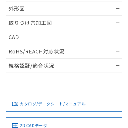
51物質の非含有証明書（当社基準）
の共同利用に関して"
の「1.共同利
※本証明書は発行日時点で非含有を証明す
外形図
用者の範囲」に記載されている法人を
るもので、過去に遡って非含有を証明する
指します。
ものではありません。
情報更新：2026/05/21
取りつけ穴加工図
また、RoHS指令のフタル酸エステル類４
物質の対応では、対応完了までの期間は出
情報更新：2026/05/21
CAD
荷製品に未対応品が混在することから備考
欄に対応日を記載しておりました。
ログイン/会員登録いただくと、CADデータをダウンロー
既に当社にて対応品への在庫切替を完了
RoHS/REACH対応状況
ドすることができます。
していることから、特段のことがない限
り、2022年1月12日より割愛しておりま
情報更新：2026/7/29
規格認証/適合状況
す。
ログイン/会員登録
EU RoHS
注意事項・凡例
A30NL-MMA-TOA-G101-OCについての規格認証/適合状況に
ついては、「カスタマーサポートセンタ お客様相談室」また
は貴社担当オムロン営業員または販売店にお問い合わせくだ
対応状況
対応予定月
※1
※2
さい。
ダウンロードデータをご利用いただく前に、以下を必ずお読
みください。
カタログ/データシート/マニュアル
対応済み
ソフトウェアの使用条件
お問い合わせ
中国 RoHS
注意事項・凡例
2D CADデータ