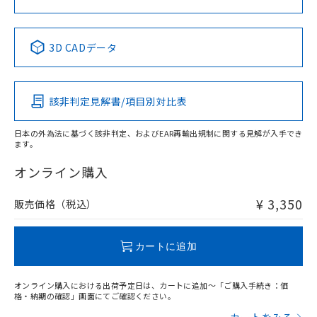
中国 RoHS表
※1 ※2
3D CADデータ
Pb
Hg
Cd
Cr(VI)
該非判定見解書/項目別対比表
X
O
O
O
日本の外為法に基づく該非判定、およびEAR再輸出規制に関する見解が入手でき
ます。
"対応済み"や非含有の記載がされた商品であっても、流通
在庫等で未対応品が混在する可能性があります。
オンライン購入
非含有品が必要な際は、弊社営業部門もしくは販売店へお
問い合わせください。
¥ 3,350
販売価格（税込）
この製品のRoHS/REACH対応状況ページへ
カートに追加
オンライン購入における出荷予定日は、カートに追加～「ご購入手続き：価
格・納期の確認」画面にてご確認ください。