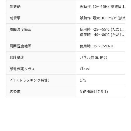
○
一定数以上の在庫あり
ニル類) : 1000ppm、 PBDEs(ポリ臭化ジフェニルエーテ
当社は規制貨物を破棄する場合は、完
ル) (DEHP)(別名：DOP) 1000ppm以下、フタル酸ブチ
正式な納期状況および標準価格はお客
ル類) : 1000ppm、
耐振動
誤動作: 10～55Hz 複振幅 1.
ルベンジル（BBP） 1000ppm以下、フタル酸ジブチル
全に破砕するなど、違法に輸出されな
DBP(フタル酸ジブチル) : 1000ppm、 DIBP(フタル酸ジ
様のお取引先、またはお客様担当のオ
（DBP） 1000ppm以下、フタル酸ジイソブチル
イソブチル) : 1000ppm、 BBP(フタル酸ブチルベンジ
△
一定数には満たないが在庫あり
いよう必要な手段を講じます。
ムロン制御機器販売店・当社販売員に
(DIBP) 1000ppm以下
2
耐衝撃
ル) : 1000ppm、
誤動作: 最大1000m/s
(接点開
当社は貴社製品を、核兵器、ミサイ
但し、RoHS指令で産業用監視および制御機器に対する
DEHP(フタル酸ビス(2-エチルヘキシル)) : 1000ppm
ご相談ください。
適用除外項目は除く。
ル、化学兵器、生物兵器またはその他
－
在庫なし(最新の在庫状況につ
オムロン制御機器販売店や当社販売拠
周囲温度範囲
使用時: -25～55℃ (ただし
フタル酸エステル類の４物質については閾値を超える意
武器並びにこれらの製造装置等に一切
いては、お客様のお取引先、ま
図的な使用がないことを確認しています。
保存時: -40～80℃ (ただし
点は「
販売ネットワーク
」をご確認
※2 環境保護使用期限
使用いたしません。
たはお客様担当のオムロン制御
ください。
当社は、貴社製品を第三者に販売する
周囲湿度範囲
使用時: 35～85%RH
機器販売店・当社販売員にご確
在庫状況および標準価格結果を当社の
※2 対応予定月
「ｅ」：有害物質（10物質）のすべてが基
場合は、上記1、2および3の内容を当
認ください)
事前の承諾なく第三者に漏洩または開
準値以下であることを示します。
保護構造
パネル前面: IP66
該第三者に通知します。また当社は、
示しないようお願いします。
部品在庫の切り替え状況などにより、予定
「10」：通常の使用状況下において有害物
販売先および販売に係わる関係者が違
マイパーツ機能（部品リスト作成サー
空
受注生産機種、また在庫状況の
感電保護クラス
Class II
月が前後することがあります。
質が外部に漏えいし、環境に深刻な影響を
法に輸出するおそれがある場合は、取
ビス）をご利用いただくには、I-Web
白
情報を公開していない機種
及ぼさない年数を意味します。
り引きをいたしません。
メンバーズにご登録されている必要が
PTI（トラッキング特性）
175
「－」：未確認です。当社販売部門へお問
あります。
い合わせください。
お客様が当ウェブサイト上で当社にご
汚染度
3 (EN60947-5-1)
※3 非含有証明書ダウンロード
登録された部品リストについて、当社
および当社の共同利用者が、当社の製
下記の非含有証明書をダウンロードするこ
品・サービスに関するお客様との取
とができます。
合意する
キャンセル
引・商談に必要な範囲で利用すること
をご了承ください。
EU RoHS指令（10物質）の非含有証明書
※当社の共同利用者とは、
"個人情報