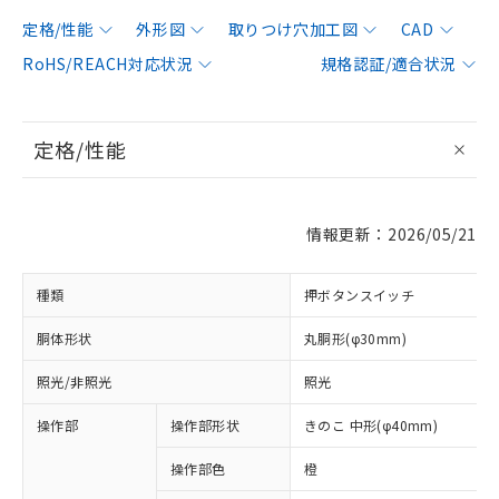
定格/性能
外形図
取りつけ穴加工図
CAD
RoHS/REACH対応状況
規格認証/適合状況
定格/性能
情報更新：2026/05/21
種類
押ボタンスイッチ
胴体形状
丸胴形(φ30mm)
照光/非照光
照光
操作部
操作部形状
きのこ 中形(φ40mm)
操作部色
橙