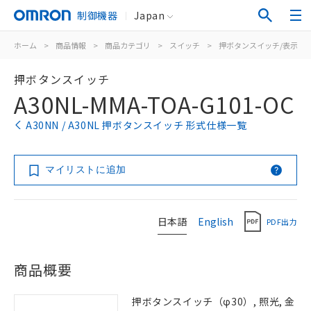
制御機器
Japan
ホーム
>
商品情報
>
商品カテゴリ
>
スイッチ
>
押ボタンスイッチ/表示灯
押ボタンスイッチ
A30NL-MMA-TOA-G101-OC
A30NN / A30NL 押ボタンスイッチ 形式仕様一覧
マイリストに追加
日本語
English
PDF出力
商品概要
押ボタンスイッチ（φ30）, 照光, 金