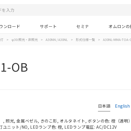
ウンロード
サポート
セミナ
オムロンの
示灯
>
φ30:照光・非照光
>
A30NN / A30NL
>
形式仕様一覧
>
A30NL-MMA-TOA-
01-OB
日本語
English
 照光, 金属ベゼル, きのこ形, オルタネイト, ボタンの色: 橙（透明）, 
灯ユニット/NO, LEDランプ色: 橙, LEDランプ電圧: AC/DC12V