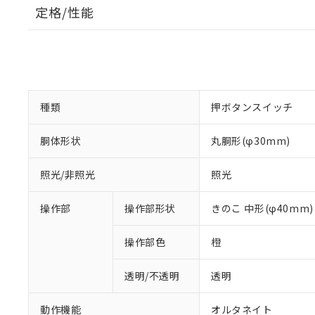
定格/性能
種類
押ボタンスイッチ
胴体形状
丸胴形(φ30mm)
照光/非照光
照光
操作部
操作部形状
きのこ 中形(φ40mm)
操作部色
橙
透明/不透明
透明
動作機能
オルタネイト