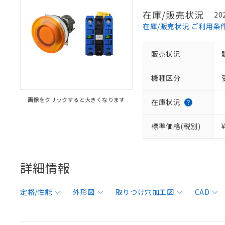
在庫/販売状況
20
在庫/販売状況 ご利用条
販売状況
機種区分
画像をクリックすると大きくなります
在庫状況
標準価格(税別)
詳細情報
定格/性能
外形図
取りつけ穴加工図
CAD