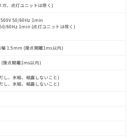
令のフタル酸エステル類４物質の対応では、対応完了までの期間は出
00Vメガ、点灯ユニットは除く)
備考欄に対応日を記載しておりました。
品への在庫切替を完了していることから、特段のことがない限り、20
0V 50/60Hz 1min
す。
 50/60Hz 1min (点灯ユニットは除く)
振幅 1.5mm (接点開離1ms以内)
2
(接点開離1ms以内)
 (ただし、氷結、結露しないこと)
 (ただし、氷結、結露しないこと)