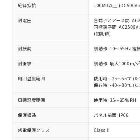
また、RoHS指
絶縁抵抗
100MΩ以上 (DC5
混在することから
既に当社にて対応
耐電圧
各端子とアース間: AC250
り割愛しておりま
同極端子間: AC2500V
(初期値)
耐振動
誤動作: 10～55Hz 複
耐衝撃
誤動作: 最大1000m/s
周囲温度範囲
使用時: -25～55℃
保存時: -40～80℃
周囲湿度範囲
使用時: 35～85%RH
保護構造
パネル前面: IP66
感電保護クラス
Class II