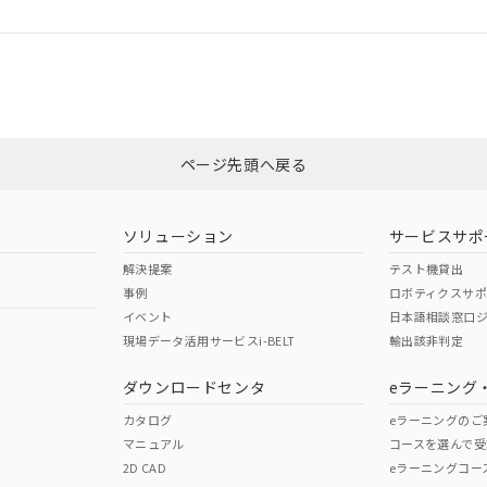
ログイン/会員登録
適合状況については、「カスタマーサポートセンタ お客様相談室」または貴社
みください。
非含有証明書
※3
ページ先頭へ戻る
ダウンロードはこちら
ソリューション
サービスサポ
解決提案
テスト機貸出
事例
ロボティクスサ
イベント
日本語相談窓口
現場データ活用サービスi-BELT
輸出該非判定
I)
PBBs
PBDEs
DBP
ダウンロードセンタ
eラーニング
カタログ
eラーニングのご
マニュアル
コースを選んで受
O
O
O
2D CAD
eラーニングコー