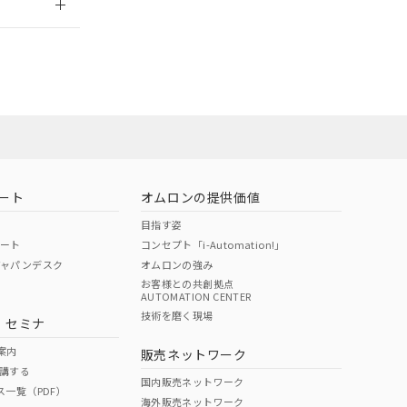
担当オムロン
お問い合わせ
ート
オムロンの提供価値
目指す姿
ポート
コンセプト「i-Automation!」
ジャパンデスク
オムロンの強み
お客様との共創拠点
AUTOMATION CENTER
DIBP
BBP
DEHP
環境保護
技術を磨く現場
・セミナ
使用期限
案内
販売ネットワーク
講する
O
O
O
10
国内販売ネットワーク
ス一覧（PDF）
海外販売ネットワーク