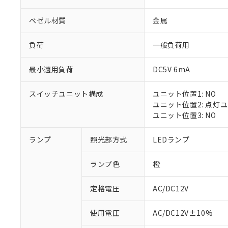
ベゼル材質
金属
負荷
一般負荷用
最小適用負荷
DC5V 6mA
スイッチユニット構成
ユニット位置1: NO
ユニット位置2: 点灯
ユニット位置3: NO
※1 対応状況
ランプ
照光部方式
LEDランプ
対応済み：EU
ランプ色
橙
対応予定：EU R
対応予定なし：EU
定格電圧
AC/DC12V
調査・確認中：EU
ご利用条件
非該当品：ライセ
※1 中国RoHS
使用電圧
AC/DC12V±10%
仕入先様の事情に
があります。
以下の条件をお読