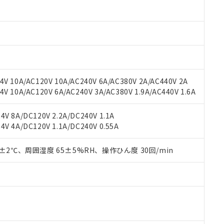
材料含有率が中国RoHSの基準値以下であることを示します。
材料含有率が中国RoHSの基準値を超えていることを示します。
、当社制御機器事業取扱商品の当社在庫状況および標準価格(税抜)
ら貴社製品のうち、外国為替および外国貿易法に定める商品（以下｢
質）：
す。当社販売部門へお問い合わせください。
 水銀(Hg) 1000ppm以下、 カドミウム(Cd) 100ppm以下、
たは国外への提供する場合は、日本国政府の輸出許可(または役務取
000ppm以下、ポリ臭化ビフェニル類(PBB) 1000ppm以下、ポリ臭化ジフェニルエーテル類(P
事業取扱商品の中には、本サービスの対象外となる商品もあること
手続きをとります。
キシル) (DEHP)(別名：DOP) 1000ppm以下、フタル酸ブチルベンジル（BBP） 100
(GB/T26572)：
以下、フタル酸ジイソブチル (DIBP) 1000ppm以下
び標準価格照会結果は、記載している更新日時点での社内データに
物を破棄する場合は、完全に破砕するなど、違法に輸出されないよ
(水銀) : 1000ppm、 Cd(カドミウム) : 100ppm、
業用監視および制御機器に対する適用除外項目は除く。
覧された時点での実際の在庫および標準価格とは異なる場合がある
1000ppm、 PBBs(ポリ臭化ビフェニル類) : 1000ppm、 PBDEs(ポリ臭化ジフェニルエーテル類
物質については閾値を超える意図的な使用がないことを確認しています。
上の在庫あり
 1000ppm、 DIBP(フタル酸ジイソブチル) : 1000ppm、 BBP(フタル酸ブチルベンジル) :
品を、核兵器、ミサイル、化学兵器、生物兵器またはその他武器並
チルヘキシル)) : 1000ppm
V 10A/AC120V 10A/AC240V 6A/AC380V 2A/AC440V 2A
況および標準価格はお客様のお取引先、またはお客様担当のオムロ
用いたしません。
 10A/AC120V 6A/AC240V 3A/AC380V 1.9A/AC440V 1.6A
ご相談ください。
は満たないが在庫あり
製品を第三者に販売する場合は、上記1、2および3の内容を当該第
機器販売店や当社販売拠点は「
販売ネットワーク
」をご確認くだ
販売先および販売に係わる関係者が違法に輸出するおそれがある場
用期限
び標準価格結果を当社の事前の承諾なく第三者に漏洩または開示し
え状況などにより、予定月が前後することがあります。
V 8A/DC120V 2.2A/DC240V 1.1A
(最新の在庫状況については、お客様のお取引先、またはお客様担当
V 4A/DC120V 1.1A/DC240V 0.55A
（10物質）のすべてが基準値以下であることを示します。
店・当社販売員にご確認ください)
能（部品リスト作成サービス）をご利用いただくには、I-Webメン
使用状況下において有害物質が外部に漏えいし、環境に深刻な影響を
あります。
0±2℃、周囲湿度 65±5%RH、操作ひん度 30回/min
機種、また在庫状況の情報を公開していない機種
ェブサイト上で当社にご登録された部品リストについて、当社およ
書ダウンロード
す。当社販売部門へお問い合わせください。
品・サービスに関するお客様との取引・商談に必要な範囲で利用す
合意する
キャンセル
書をダウンロードすることができます。
利用者とは、
"個人情報の共同利用に関して"
の「1.共同利用者の
します。
10物質）の非含有証明書
明書（当社基準）
日時点で非含有を証明するもので、過去に遡って非含有を証明するも