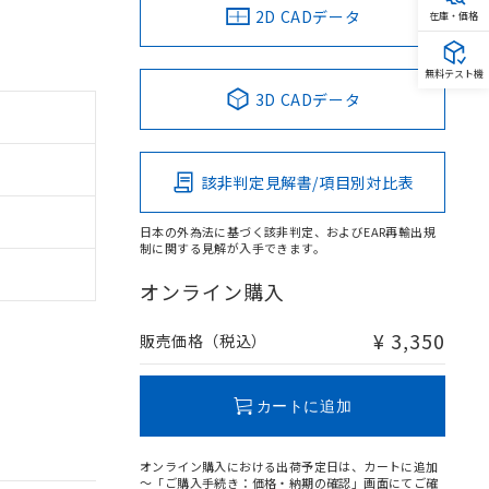
2D CADデータ
在庫・価格
無料テスト機
3D CADデータ
該非判定見解書/項目別対比表
日本の外為法に基づく該非判定、およびEAR再輸出規
制に関する見解が入手できます。
オンライン購入
¥ 3,350
販売価格（税込）
カートに追加
オンライン購入における出荷予定日は、カートに追加
～「ご購入手続き：価格・納期の確認」画面にてご確