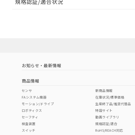
規格認証/適合状況
EU RoHS
注意事項・凡例
A30NL-MMA-TOA-G101-OBについての規格認証/
営業員または販売店にお問い合わせください。
ダウンロードデータをご利用いただく前に、以下を必ずお読
対応状況
対応予定月
※1
※2
ソフトウェアの使用条件
対応済み
お知らせ・最新情報
中国 RoHS
注意事項・凡例
商品情報
中国 RoHS表
※1 ※2
センサ
新商品情報
FAシステム機器
在庫状況/標準価格
Pb
Hg
Cd
Cr(V
モーション/ドライブ
生産終了品/推奨代替品
ロボティクス
特設サイト
セーフティ
動画ライブラリ
検査装置
規格認証/適合
X
O
O
O
スイッチ
RoHS/REACH対応