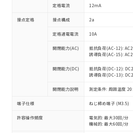
「○」：最大均質
定格電流
12mA
「×」：最大均質
本サービスは
当社は、これ
*EU RoHS指令（10物
「－」：未確認で
鉛(Pb) 1000ppm以下、
くものです。
う）を輸出ま
接点定格
接点構成
2a
記
説明
六価クロム(Cr(Ⅵ)) 1
当社制御機器
などの必要な
フタル酸ビス(2-エチルヘ
号
*中国RoHS10物質の基準値 
ル（DBP） 1000ppm
在庫状況およ
当社は規制貨
Pb(鉛) :1000ppm、 Hg
定格通電電流
10A
但し、RoHS指令で産
のであり、閲
ます。
Cr(Ⅵ)(六価クロム) : 
フタル酸エステル類の４
○
一定数以
DBP(フタル酸ジブチル) :
い。
当社は貴社製
DEHP(フタル酸ビス(2-エ
開閉能力(AC)
抵抗負荷(AC-12): AC24
正式な納期状
置等に一切使
誘導負荷(AC-15): AC24V
当社販売員に
※2 対応予定月
△
一定数に
当社は、貴社
オムロン制御
また当社は、
※2 環境保護使
在庫状況およ
部品在庫の切り替
たしません。
開閉能力(DC)
抵抗負荷(DC-12): DC24
－
在庫なし
す。
誘導負荷(DC-13): DC24
「ｅ」：有害物質
機器販売
マイパーツ機
「10」：通常の
ている必要が
味します。
開閉能力説明
測定条件: 周囲温度 2
空
受注生産
お客様が当ウ
※3 非含有証明
「－」：未確認で
白
が、当社の製
端子仕様
ねじ締め端子 (M3.5)
さい。
下記の非含有証明
※当社の共同
いる法人を指
許容操作頻度
電気的: 最大30回/分
EU RoHS指令（
機械的: 最大60回/分
51物質の非含有証
※本証明書は発行