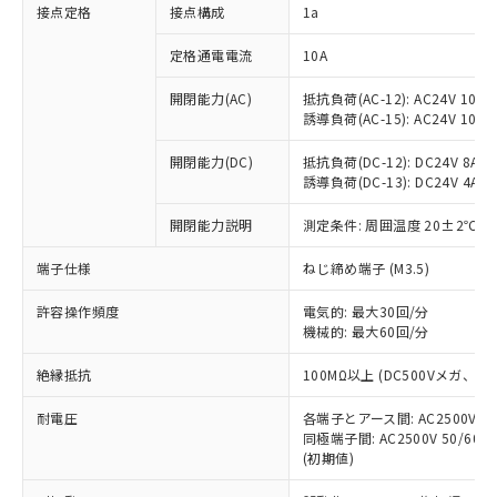
非含有に対応した製品が提供可能な商品で
接点定格
接点構成
1a
す。
対応予定：EU RoHS指令（10物質）の非含
定格通電電流
10A
ご利用条件
有に対応した製品に切り替える予定のある
商品です。
開閉能力(AC)
抵抗負荷(AC-12): AC24V 10A/A
誘導負荷(AC-15): AC24V 10A/AC
対応予定なし：EU RoHS指令（10物質）の
以下の条件をお読みいただき、同意のうえ
非含有に非対応の商品で、対応品を出す予
ご利用ください。
開閉能力(DC)
抵抗負荷(DC-12): DC24V 8A/DC
定はありません。
誘導負荷(DC-13): DC24V 4A/DC
調査・確認中：EU RoHS指令（10物質）の
本サービスは、当社制御機器事業取扱
※1 中国RoHS○×表
非含有の対応状況を調査中または確認中の
商品の当社在庫状況および標準価格
開閉能力説明
測定条件: 周囲温度 20±2℃、
商品です。
(税抜)を提供させていただくもので
「○」：最大均質材料含有率が中国RoHSの
非該当品：ライセンス料など無形物で、有
端子仕様
ねじ締め端子 (M3.5)
す。
基準値以下であることを示します。
害物質有無と関係のない商品です。
当社制御機器事業取扱商品の中には、
「×」：最大均質材料含有率が中国RoHSの
仕入先様の事情により、非含有部品として
許容操作頻度
電気的: 最大30回/分
本サービスの対象外となる商品もある
基準値を超えていることを示します。
いたものが、含有品と判明した場合などや
機械的: 最大60回/分
当社は、これら貴社製品のうち、外国
ことをご了承ください。
「－」：未確認です。当社販売部門へお問
むを得ず変更することがあります。
為替および外国貿易法に定める商品
在庫状況および標準価格照会結果は、
い合わせください。
絶縁抵抗
100MΩ以上 (DC500Vメガ、
（以下｢規制貨物等」という）を輸出
記載している更新日時点での社内デー
*EU RoHS指令（10物質）：
または国外への提供する場合は、日本
記
タに基づき作成されるものであり、閲
説明
耐電圧
鉛(Pb) 1000ppm以下、 水銀(Hg) 1000ppm以下、 カド
各端子とアース間: AC2500V 50/
*中国RoHS10物質の基準値 (GB/T26572)：
国政府の輸出許可(または役務取引許
号
覧された時点での実際の在庫および標
ミウム(Cd) 100ppm以下、
Pb(鉛) :1000ppm、 Hg(水銀) : 1000ppm、 Cd(カドミウ
同極端子間: AC2500V 50/60
可)を取得するなどの必要な手続きを
六価クロム(Cr(Ⅵ)) 1000ppm以下、ポリ臭化ビフェニル
ム) : 100ppm、
準価格とは異なる場合があることをご
(初期値)
類(PBB) 1000ppm以下、ポリ臭化ジフェニルエーテル類
Cr(Ⅵ)(六価クロム) : 1000ppm、 PBBs(ポリ臭化ビフェ
とります。
了承ください。
(PBDE) 1000ppm以下、フタル酸ビス(2-エチルヘキシ
○
一定数以上の在庫あり
ニル類) : 1000ppm、 PBDEs(ポリ臭化ジフェニルエーテ