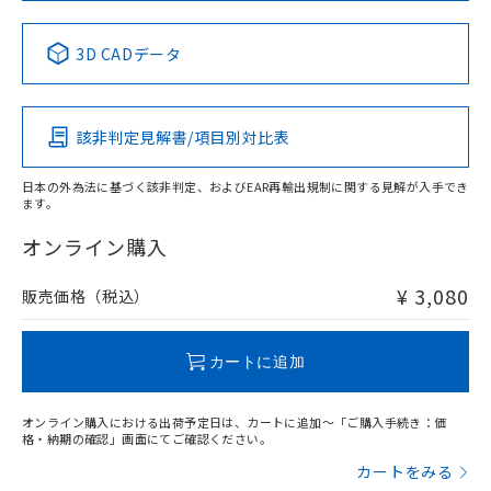
中国 RoHS表
※1 ※2
3D CADデータ
Pb
Hg
Cd
Cr(VI)
該非判定見解書/項目別対比表
X
O
O
O
日本の外為法に基づく該非判定、およびEAR再輸出規制に関する見解が入手でき
ます。
"対応済み"や非含有の記載がされた商品であっても、流通
在庫等で未対応品が混在する可能性があります。
オンライン購入
非含有品が必要な際は、弊社営業部門もしくは販売店へお
問い合わせください。
¥ 3,080
販売価格（税込）
この製品のRoHS/REACH対応状況ページへ
カートに追加
オンライン購入における出荷予定日は、カートに追加～「ご購入手続き：価
格・納期の確認」画面にてご確認ください。
カートをみる