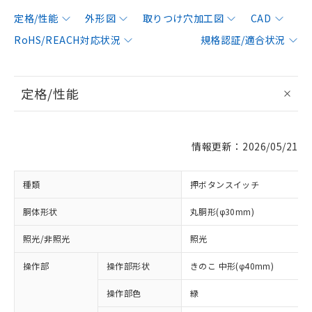
定格/性能
外形図
取りつけ穴加工図
CAD
RoHS/REACH対応状況
規格認証/適合状況
定格/性能
情報更新：2026/05/21
種類
押ボタンスイッチ
胴体形状
丸胴形(φ30mm)
照光/非照光
照光
操作部
操作部形状
きのこ 中形(φ40mm)
操作部色
緑