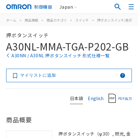
制御機器
Japan
ホーム
>
商品情報
>
商品カテゴリ
>
スイッチ
>
押ボタンスイッチ/表示灯
押ボタンスイッチ
A30NL-MMA-TGA-P202-GB
A30NN / A30NL 押ボタンスイッチ 形式仕様一覧
マイリストに追加
日本語
English
PDF出力
商品概要
押ボタンスイッチ（φ30）, 照光, 金