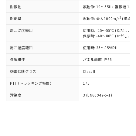
○
一定数以上の在庫あり
ニル類) : 1000ppm、 PBDEs(ポリ臭化ジフェニルエーテ
当社は規制貨物を破棄する場合は、完
ル) (DEHP)(別名：DOP) 1000ppm以下、フタル酸ブチ
正式な納期状況および標準価格はお客
ル類) : 1000ppm、
耐振動
誤動作: 10～55Hz 複振幅 1.
ルベンジル（BBP） 1000ppm以下、フタル酸ジブチル
全に破砕するなど、違法に輸出されな
DBP(フタル酸ジブチル) : 1000ppm、 DIBP(フタル酸ジ
様のお取引先、またはお客様担当のオ
（DBP） 1000ppm以下、フタル酸ジイソブチル
イソブチル) : 1000ppm、 BBP(フタル酸ブチルベンジ
△
一定数には満たないが在庫あり
いよう必要な手段を講じます。
ムロン制御機器販売店・当社販売員に
(DIBP) 1000ppm以下
2
耐衝撃
ル) : 1000ppm、
誤動作: 最大1000m/s
(接点開
当社は貴社製品を、核兵器、ミサイ
但し、RoHS指令で産業用監視および制御機器に対する
DEHP(フタル酸ビス(2-エチルヘキシル)) : 1000ppm
ご相談ください。
適用除外項目は除く。
ル、化学兵器、生物兵器またはその他
－
在庫なし(最新の在庫状況につ
オムロン制御機器販売店や当社販売拠
周囲温度範囲
使用時: -25～55℃ (ただし
フタル酸エステル類の４物質については閾値を超える意
武器並びにこれらの製造装置等に一切
いては、お客様のお取引先、ま
図的な使用がないことを確認しています。
保存時: -40～80℃ (ただし
点は「
販売ネットワーク
」をご確認
※2 環境保護使用期限
使用いたしません。
たはお客様担当のオムロン制御
ください。
当社は、貴社製品を第三者に販売する
周囲湿度範囲
使用時: 35～85%RH
機器販売店・当社販売員にご確
在庫状況および標準価格結果を当社の
※2 対応予定月
「ｅ」：有害物質（10物質）のすべてが基
場合は、上記1、2および3の内容を当
認ください)
事前の承諾なく第三者に漏洩または開
準値以下であることを示します。
保護構造
パネル前面: IP66
該第三者に通知します。また当社は、
示しないようお願いします。
部品在庫の切り替え状況などにより、予定
「10」：通常の使用状況下において有害物
販売先および販売に係わる関係者が違
マイパーツ機能（部品リスト作成サー
空
受注生産機種、また在庫状況の
感電保護クラス
Class II
月が前後することがあります。
質が外部に漏えいし、環境に深刻な影響を
法に輸出するおそれがある場合は、取
ビス）をご利用いただくには、I-Web
白
情報を公開していない機種
及ぼさない年数を意味します。
り引きをいたしません。
メンバーズにご登録されている必要が
PTI（トラッキング特性）
175
「－」：未確認です。当社販売部門へお問
あります。
い合わせください。
お客様が当ウェブサイト上で当社にご
汚染度
3 (EN60947-5-1)
※3 非含有証明書ダウンロード
登録された部品リストについて、当社
および当社の共同利用者が、当社の製
下記の非含有証明書をダウンロードするこ
品・サービスに関するお客様との取
とができます。
合意する
キャンセル
引・商談に必要な範囲で利用すること
をご了承ください。
EU RoHS指令（10物質）の非含有証明書
※当社の共同利用者とは、
"個人情報