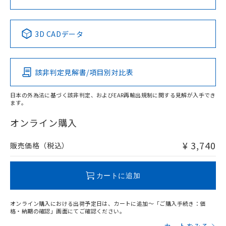
中国 RoHS表
※1 ※2
3D CADデータ
Pb
Hg
Cd
Cr(VI)
該非判定見解書/項目別対比表
X
O
O
O
日本の外為法に基づく該非判定、およびEAR再輸出規制に関する見解が入手でき
ます。
"対応済み"や非含有の記載がされた商品であっても、流通
在庫等で未対応品が混在する可能性があります。
オンライン購入
非含有品が必要な際は、弊社営業部門もしくは販売店へお
問い合わせください。
¥ 3,740
販売価格（税込）
この製品のRoHS/REACH対応状況ページへ
カートに追加
オンライン購入における出荷予定日は、カートに追加～「ご購入手続き：価
格・納期の確認」画面にてご確認ください。