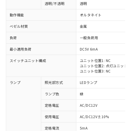
透明/不透明
透明
動作機能
オルタネイト
ベゼル材質
金属
負荷
一般負荷用
最小適用負荷
DC5V 6mA
スイッチユニット構成
ユニット位置1: NC
ユニット位置2: 点灯ユニット
ユニット位置3: NC
ランプ
照光部方式
LEDランプ
ランプ色
緑
定格電圧
AC/DC12V
※1 対応状況
使用電圧
AC/DC12V±10%
定格電流
5mA
対応済み：EU RoHS指令（10物質）の