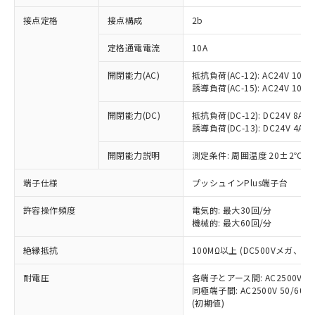
非含有に対応した製品が提供可能な商品で
接点定格
接点構成
2b
す。
対応予定：EU RoHS指令（10物質）の非含
ご利用条件
定格通電電流
10A
有に対応した製品に切り替える予定のある
商品です。
開閉能力(AC)
抵抗負荷(AC-12): AC24V 10A/A
対応予定なし：EU RoHS指令（10物質）の
誘導負荷(AC-15): AC24V 10A/AC
以下の条件をお読みいただき、同意のうえ
非含有に非対応の商品で、対応品を出す予
ご利用ください。
定はありません。
開閉能力(DC)
抵抗負荷(DC-12): DC24V 8A/DC
調査・確認中：EU RoHS指令（10物質）の
誘導負荷(DC-13): DC24V 4A/DC
本サービスは、当社制御機器事業取扱
※1 中国RoHS○×表
非含有の対応状況を調査中または確認中の
商品の当社在庫状況および標準価格
開閉能力説明
測定条件: 周囲温度 20±2℃、
商品です。
(税抜)を提供させていただくもので
「○」：最大均質材料含有率が中国RoHSの
非該当品：ライセンス料など無形物で、有
す。
端子仕様
プッシュインPlus端子台
基準値以下であることを示します。
害物質有無と関係のない商品です。
当社制御機器事業取扱商品の中には、
「×」：最大均質材料含有率が中国RoHSの
仕入先様の事情により、非含有部品として
本サービスの対象外となる商品もある
許容操作頻度
電気的: 最大30回/分
基準値を超えていることを示します。
いたものが、含有品と判明した場合などや
当社は、これら貴社製品のうち、外国
ことをご了承ください。
機械的: 最大60回/分
「－」：未確認です。当社販売部門へお問
むを得ず変更することがあります。
為替および外国貿易法に定める商品
在庫状況および標準価格照会結果は、
い合わせください。
（以下｢規制貨物等」という）を輸出
絶縁抵抗
100MΩ以上 (DC500Vメガ、
記載している更新日時点での社内デー
*EU RoHS指令（10物質）：
または国外への提供する場合は、日本
記
タに基づき作成されるものであり、閲
説明
鉛(Pb) 1000ppm以下、 水銀(Hg) 1000ppm以下、 カド
*中国RoHS10物質の基準値 (GB/T26572)：
国政府の輸出許可(または役務取引許
耐電圧
各端子とアース間: AC2500V 50/
号
覧された時点での実際の在庫および標
ミウム(Cd) 100ppm以下、
Pb(鉛) :1000ppm、 Hg(水銀) : 1000ppm、 Cd(カドミウ
同極端子間: AC2500V 50/60
可)を取得するなどの必要な手続きを
六価クロム(Cr(Ⅵ)) 1000ppm以下、ポリ臭化ビフェニル
ム) : 100ppm、
準価格とは異なる場合があることをご
類(PBB) 1000ppm以下、ポリ臭化ジフェニルエーテル類
(初期値)
Cr(Ⅵ)(六価クロム) : 1000ppm、 PBBs(ポリ臭化ビフェ
とります。
了承ください。
(PBDE) 1000ppm以下、フタル酸ビス(2-エチルヘキシ