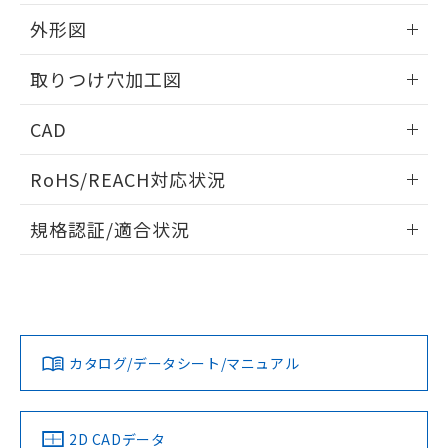
51物質の非含有証明書（当社基準）
の共同利用に関して"
の「1.共同利
※本証明書は発行日時点で非含有を証明す
外形図
用者の範囲」に記載されている法人を
るもので、過去に遡って非含有を証明する
指します。
ものではありません。
情報更新：2026/05/21
取りつけ穴加工図
また、RoHS指令のフタル酸エステル類４
物質の対応では、対応完了までの期間は出
情報更新：2026/05/21
CAD
荷製品に未対応品が混在することから備考
欄に対応日を記載しておりました。
ログイン/会員登録いただくと、CADデータをダウンロー
既に当社にて対応品への在庫切替を完了
RoHS/REACH対応状況
ドすることができます。
していることから、特段のことがない限
り、2022年1月12日より割愛しておりま
情報更新：2026/7/29
規格認証/適合状況
す。
ログイン/会員登録
EU RoHS
注意事項・凡例
A30NL-MMA-TGA-P202-GBについての規格認証/適合状況に
ついては、「カスタマーサポートセンタ お客様相談室」また
は貴社担当オムロン営業員または販売店にお問い合わせくだ
対応状況
対応予定月
※1
※2
さい。
ダウンロードデータをご利用いただく前に、以下を必ずお読
みください。
カタログ/データシート/マニュアル
対応済み
ソフトウェアの使用条件
お問い合わせ
中国 RoHS
注意事項・凡例
2D CADデータ