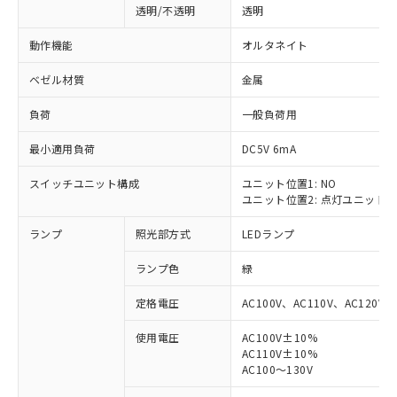
透明/不透明
透明
動作機能
オルタネイト
ベゼル材質
金属
負荷
一般負荷用
最小適用負荷
DC5V 6mA
スイッチユニット構成
ユニット位置1: NO
ユニット位置2: 点灯ユニット
ランプ
照光部方式
LEDランプ
ランプ色
緑
定格電圧
AC100V、AC110V、AC120V
使用電圧
AC100V±10%
AC110V±10%
※1 対応状況
AC100～130V