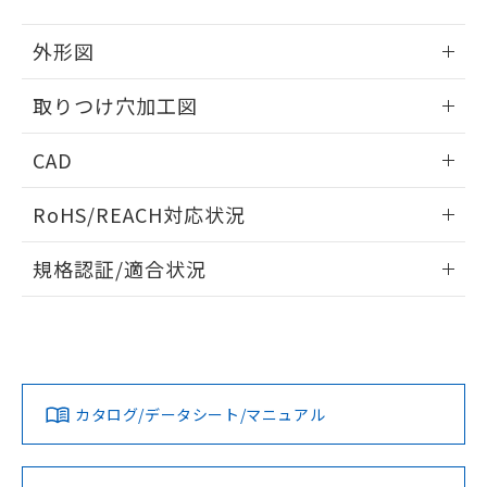
51物質の非含有証明書（当社基準）
の共同利用に関して"
の「1.共同利
※本証明書は発行日時点で非含有を証明す
用者の範囲」に記載されている法人を
外形図
るもので、過去に遡って非含有を証明する
指します。
ものではありません。
情報更新：2026/05/21
取りつけ穴加工図
また、RoHS指令のフタル酸エステル類４
物質の対応では、対応完了までの期間は出
情報更新：2026/05/21
荷製品に未対応品が混在することから備考
CAD
欄に対応日を記載しておりました。
既に当社にて対応品への在庫切替を完了
ログイン/会員登録いただくと、CADデータをダウンロー
RoHS/REACH対応状況
していることから、特段のことがない限
ドすることができます。
り、2022年1月12日より割愛しておりま
情報更新：2026/7/29
す。
規格認証/適合状況
ログイン/会員登録
EU RoHS
注意事項・凡例
A30NL-MMA-TGA-P100-GDについての規格認証/適合状況に
ついては、「カスタマーサポートセンタ お客様相談室」また
は貴社担当オムロン営業員または販売店にお問い合わせくだ
対応状況
対応予定月
※1
※2
さい。
ダウンロードデータをご利用いただく前に、以下を必ずお読
みください。
カタログ/データシート/マニュアル
対応済み
ソフトウェアの使用条件
お問い合わせ