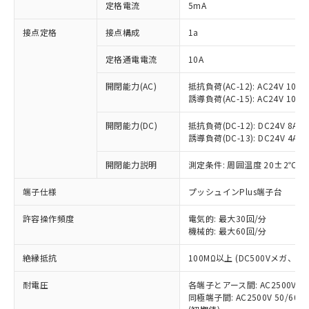
対応済み：EU RoHS指令（10物質）の
定格電流
5mA
非含有に対応した製品が提供可能な商品で
す。
接点定格
接点構成
1a
対応予定：EU RoHS指令（10物質）の非含
ご利用条件
有に対応した製品に切り替える予定のある
定格通電電流
10A
商品です。
開閉能力(AC)
抵抗負荷(AC-12): AC24V 10A/A
対応予定なし：EU RoHS指令（10物質）の
以下の条件をお読みいただき、同意のうえ
誘導負荷(AC-15): AC24V 10A/AC
非含有に非対応の商品で、対応品を出す予
ご利用ください。
定はありません。
開閉能力(DC)
抵抗負荷(DC-12): DC24V 8A/DC
調査・確認中：EU RoHS指令（10物質）の
本サービスは、当社制御機器事業取扱
誘導負荷(DC-13): DC24V 4A/DC
※1 中国RoHS○×表
非含有の対応状況を調査中または確認中の
商品の当社在庫状況および標準価格
商品です。
開閉能力説明
測定条件: 周囲温度 20±2℃、
(税抜)を提供させていただくもので
「○」：最大均質材料含有率が中国RoHSの
非該当品：ライセンス料など無形物で、有
す。
基準値以下であることを示します。
害物質有無と関係のない商品です。
端子仕様
プッシュインPlus端子台
当社制御機器事業取扱商品の中には、
「×」：最大均質材料含有率が中国RoHSの
仕入先様の事情により、非含有部品として
本サービスの対象外となる商品もある
基準値を超えていることを示します。
いたものが、含有品と判明した場合などや
許容操作頻度
電気的: 最大30回/分
当社は、これら貴社製品のうち、外国
ことをご了承ください。
「－」：未確認です。当社販売部門へお問
機械的: 最大60回/分
むを得ず変更することがあります。
為替および外国貿易法に定める商品
在庫状況および標準価格照会結果は、
い合わせください。
（以下｢規制貨物等」という）を輸出
記載している更新日時点での社内デー
絶縁抵抗
100MΩ以上 (DC500Vメガ、
*EU RoHS指令（10物質）：
または国外への提供する場合は、日本
記
タに基づき作成されるものであり、閲
説明
鉛(Pb) 1000ppm以下、 水銀(Hg) 1000ppm以下、 カド
*中国RoHS10物質の基準値 (GB/T26572)：
国政府の輸出許可(または役務取引許
号
覧された時点での実際の在庫および標
ミウム(Cd) 100ppm以下、
耐電圧
Pb(鉛) :1000ppm、 Hg(水銀) : 1000ppm、 Cd(カドミウ
各端子とアース間: AC2500V 50/
可)を取得するなどの必要な手続きを
六価クロム(Cr(Ⅵ)) 1000ppm以下、ポリ臭化ビフェニル
ム) : 100ppm、
準価格とは異なる場合があることをご
同極端子間: AC2500V 50/60
類(PBB) 1000ppm以下、ポリ臭化ジフェニルエーテル類
Cr(Ⅵ)(六価クロム) : 1000ppm、 PBBs(ポリ臭化ビフェ
とります。