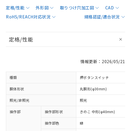
定格/性能
外形図
取りつけ穴加工図
CAD
RoHS/REACH対応状況
規格認証/適合状況
定格/性能
情報更新：2026/05/21
種類
押ボタンスイッチ
胴体形状
丸胴形(φ30mm)
照光/非照光
照光
操作部
操作部形状
きのこ 中形(φ40mm)
操作部色
緑