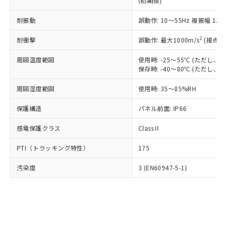
(初期値)
了承ください。
(PBDE) 1000ppm以下、フタル酸ビス(2-エチルヘキシ
○
一定数以上の在庫あり
ニル類) : 1000ppm、 PBDEs(ポリ臭化ジフェニルエーテ
当社は規制貨物を破棄する場合は、完
ル) (DEHP)(別名：DOP) 1000ppm以下、フタル酸ブチ
正式な納期状況および標準価格はお客
ル類) : 1000ppm、
ルベンジル（BBP） 1000ppm以下、フタル酸ジブチル
全に破砕するなど、違法に輸出されな
耐振動
DBP(フタル酸ジブチル) : 1000ppm、 DIBP(フタル酸ジ
誤動作: 10～55Hz 複振幅 1.
様のお取引先、またはお客様担当のオ
（DBP） 1000ppm以下、フタル酸ジイソブチル
イソブチル) : 1000ppm、 BBP(フタル酸ブチルベンジ
△
一定数には満たないが在庫あり
いよう必要な手段を講じます。
ムロン制御機器販売店・当社販売員に
(DIBP) 1000ppm以下
ル) : 1000ppm、
2
耐衝撃
誤動作: 最大1000m/s
(接点開
当社は貴社製品を、核兵器、ミサイ
但し、RoHS指令で産業用監視および制御機器に対する
DEHP(フタル酸ビス(2-エチルヘキシル)) : 1000ppm
ご相談ください。
適用除外項目は除く。
ル、化学兵器、生物兵器またはその他
－
在庫なし(最新の在庫状況につ
オムロン制御機器販売店や当社販売拠
フタル酸エステル類の４物質については閾値を超える意
周囲温度範囲
使用時: -25～55℃ (ただし
武器並びにこれらの製造装置等に一切
いては、お客様のお取引先、ま
図的な使用がないことを確認しています。
点は「
販売ネットワーク
」をご確認
保存時: -40～80℃ (ただし
※2 環境保護使用期限
使用いたしません。
たはお客様担当のオムロン制御
ください。
当社は、貴社製品を第三者に販売する
機器販売店・当社販売員にご確
在庫状況および標準価格結果を当社の
周囲湿度範囲
使用時: 35～85%RH
※2 対応予定月
「ｅ」：有害物質（10物質）のすべてが基
場合は、上記1、2および3の内容を当
認ください)
事前の承諾なく第三者に漏洩または開
準値以下であることを示します。
該第三者に通知します。また当社は、
示しないようお願いします。
保護構造
パネル前面: IP66
部品在庫の切り替え状況などにより、予定
「10」：通常の使用状況下において有害物
販売先および販売に係わる関係者が違
マイパーツ機能（部品リスト作成サー
空
受注生産機種、また在庫状況の
月が前後することがあります。
質が外部に漏えいし、環境に深刻な影響を
法に輸出するおそれがある場合は、取
感電保護クラス
Class II
ビス）をご利用いただくには、I-Web
白
情報を公開していない機種
及ぼさない年数を意味します。
り引きをいたしません。
メンバーズにご登録されている必要が
「－」：未確認です。当社販売部門へお問
PTI（トラッキング特性）
175
あります。
い合わせください。
お客様が当ウェブサイト上で当社にご
※3 非含有証明書ダウンロード
汚染度
3 (EN60947-5-1)
登録された部品リストについて、当社
および当社の共同利用者が、当社の製
下記の非含有証明書をダウンロードするこ
品・サービスに関するお客様との取
とができます。
合意する
キャンセル
引・商談に必要な範囲で利用すること
をご了承ください。
EU RoHS指令（10物質）の非含有証明書
※当社の共同利用者とは、
"個人情報