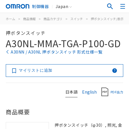
制御機器
Japan
ホーム
>
商品情報
>
商品カテゴリ
>
スイッチ
>
押ボタンスイッチ/表示灯
押ボタンスイッチ
A30NL-MMA-TGA-P100-GD
A30NN / A30NL 押ボタンスイッチ 形式仕様一覧
マイリストに追加
日本語
English
PDF出力
商品概要
押ボタンスイッチ（φ30）, 照光, 金