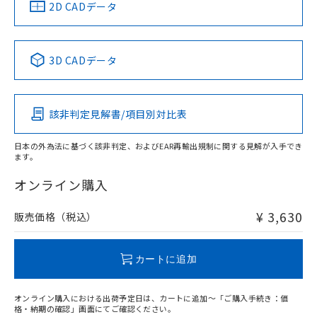
中国 RoHS
注意事項・凡例
2D CADデータ
中国 RoHS表
※1 ※2
3D CADデータ
Pb
Hg
Cd
Cr(VI)
該非判定見解書/項目別対比表
O
O
O
O
日本の外為法に基づく該非判定、およびEAR再輸出規制に関する見解が入手でき
ます。
"対応済み"や非含有の記載がされた商品であっても、流通
在庫等で未対応品が混在する可能性があります。
オンライン購入
非含有品が必要な際は、弊社営業部門もしくは販売店へお
問い合わせください。
¥ 3,630
販売価格（税込）
この製品のRoHS/REACH対応状況ページへ
カートに追加
オンライン購入における出荷予定日は、カートに追加～「ご購入手続き：価
格・納期の確認」画面にてご確認ください。