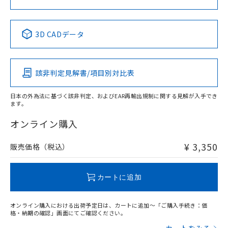
中国 RoHS表
※1 ※2
3D CADデータ
Pb
Hg
Cd
Cr(VI)
該非判定見解書/項目別対比表
X
O
O
O
日本の外為法に基づく該非判定、およびEAR再輸出規制に関する見解が入手でき
ます。
"対応済み"や非含有の記載がされた商品であっても、流通
在庫等で未対応品が混在する可能性があります。
オンライン購入
非含有品が必要な際は、弊社営業部門もしくは販売店へお
問い合わせください。
¥ 3,350
販売価格（税込）
この製品のRoHS/REACH対応状況ページへ
カートに追加
オンライン購入における出荷予定日は、カートに追加～「ご購入手続き：価
格・納期の確認」画面にてご確認ください。