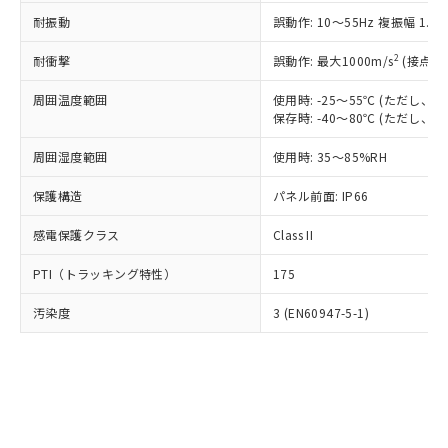
○
一定数以上の在庫あり
ニル類) : 1000ppm、 PBDEs(ポリ臭化ジフェニルエーテ
当社は規制貨物を破棄する場合は、完
ル) (DEHP)(別名：DOP) 1000ppm以下、フタル酸ブチ
正式な納期状況および標準価格はお客
ル類) : 1000ppm、
耐振動
誤動作: 10～55Hz 複振幅 1.
ルベンジル（BBP） 1000ppm以下、フタル酸ジブチル
全に破砕するなど、違法に輸出されな
DBP(フタル酸ジブチル) : 1000ppm、 DIBP(フタル酸ジ
様のお取引先、またはお客様担当のオ
（DBP） 1000ppm以下、フタル酸ジイソブチル
イソブチル) : 1000ppm、 BBP(フタル酸ブチルベンジ
△
一定数には満たないが在庫あり
いよう必要な手段を講じます。
ムロン制御機器販売店・当社販売員に
(DIBP) 1000ppm以下
2
耐衝撃
ル) : 1000ppm、
誤動作: 最大1000m/s
(接点開
当社は貴社製品を、核兵器、ミサイ
但し、RoHS指令で産業用監視および制御機器に対する
DEHP(フタル酸ビス(2-エチルヘキシル)) : 1000ppm
ご相談ください。
適用除外項目は除く。
ル、化学兵器、生物兵器またはその他
－
在庫なし(最新の在庫状況につ
オムロン制御機器販売店や当社販売拠
周囲温度範囲
使用時: -25～55℃ (ただし
フタル酸エステル類の４物質については閾値を超える意
武器並びにこれらの製造装置等に一切
いては、お客様のお取引先、ま
図的な使用がないことを確認しています。
保存時: -40～80℃ (ただし
点は「
販売ネットワーク
」をご確認
※2 環境保護使用期限
使用いたしません。
たはお客様担当のオムロン制御
ください。
当社は、貴社製品を第三者に販売する
周囲湿度範囲
使用時: 35～85%RH
機器販売店・当社販売員にご確
在庫状況および標準価格結果を当社の
※2 対応予定月
「ｅ」：有害物質（10物質）のすべてが基
場合は、上記1、2および3の内容を当
認ください)
事前の承諾なく第三者に漏洩または開
準値以下であることを示します。
保護構造
パネル前面: IP66
該第三者に通知します。また当社は、
示しないようお願いします。
部品在庫の切り替え状況などにより、予定
「10」：通常の使用状況下において有害物
販売先および販売に係わる関係者が違
マイパーツ機能（部品リスト作成サー
空
受注生産機種、また在庫状況の
感電保護クラス
Class II
月が前後することがあります。
質が外部に漏えいし、環境に深刻な影響を
法に輸出するおそれがある場合は、取
ビス）をご利用いただくには、I-Web
白
情報を公開していない機種
及ぼさない年数を意味します。
り引きをいたしません。
メンバーズにご登録されている必要が
PTI（トラッキング特性）
175
「－」：未確認です。当社販売部門へお問
あります。
い合わせください。
お客様が当ウェブサイト上で当社にご
汚染度
3 (EN60947-5-1)
※3 非含有証明書ダウンロード
登録された部品リストについて、当社
および当社の共同利用者が、当社の製
下記の非含有証明書をダウンロードするこ
品・サービスに関するお客様との取
とができます。
合意する
キャンセル
引・商談に必要な範囲で利用すること
をご了承ください。
EU RoHS指令（10物質）の非含有証明書
※当社の共同利用者とは、
"個人情報