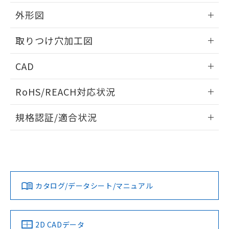
51物質の非含有証明書（当社基準）
の共同利用に関して"
の「1.共同利
※本証明書は発行日時点で非含有を証明す
外形図
用者の範囲」に記載されている法人を
るもので、過去に遡って非含有を証明する
指します。
ものではありません。
情報更新：2026/05/21
取りつけ穴加工図
また、RoHS指令のフタル酸エステル類４
物質の対応では、対応完了までの期間は出
情報更新：2026/05/21
CAD
荷製品に未対応品が混在することから備考
欄に対応日を記載しておりました。
ログイン/会員登録いただくと、CADデータをダウンロー
既に当社にて対応品への在庫切替を完了
RoHS/REACH対応状況
ドすることができます。
していることから、特段のことがない限
り、2022年1月12日より割愛しておりま
情報更新：2026/7/29
規格認証/適合状況
す。
ログイン/会員登録
EU RoHS
注意事項・凡例
A30NL-MMA-TGA-G202-GCについての規格認証/適合状況に
ついては、「カスタマーサポートセンタ お客様相談室」また
は貴社担当オムロン営業員または販売店にお問い合わせくだ
対応状況
対応予定月
※1
※2
さい。
ダウンロードデータをご利用いただく前に、以下を必ずお読
みください。
カタログ/データシート/マニュアル
対応済み
ソフトウェアの使用条件
お問い合わせ
中国 RoHS
注意事項・凡例
2D CADデータ