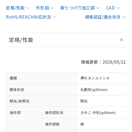
定格/性能
外形図
取りつけ穴加工図
CAD
RoHS/REACH対応状況
規格認証/適合状況
定格/性能
情報更新：2026/05/21
種類
押ボタンスイッチ
胴体形状
丸胴形(φ30mm)
照光/非照光
照光
操作部
操作部形状
きのこ 中形(φ40mm)
操作部色
緑