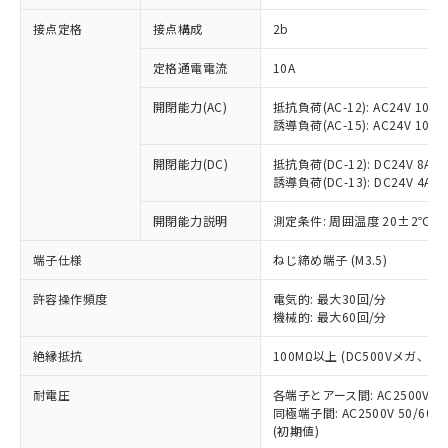
非含有に対応した製品が提供可能な商品で
接点定格
接点構成
2b
す。
対応予定：EU RoHS指令（10物質）の非含
ご利用条件
定格通電電流
10A
有に対応した製品に切り替える予定のある
商品です。
開閉能力(AC)
抵抗負荷(AC-12): AC24V 10A/A
対応予定なし：EU RoHS指令（10物質）の
誘導負荷(AC-15): AC24V 10A/AC
以下の条件をお読みいただき、同意のうえ
非含有に非対応の商品で、対応品を出す予
ご利用ください。
定はありません。
開閉能力(DC)
抵抗負荷(DC-12): DC24V 8A/DC
調査・確認中：EU RoHS指令（10物質）の
誘導負荷(DC-13): DC24V 4A/DC
本サービスは、当社制御機器事業取扱
※1 中国RoHS○×表
非含有の対応状況を調査中または確認中の
商品の当社在庫状況および標準価格
開閉能力説明
測定条件: 周囲温度 20±2℃、
商品です。
(税抜)を提供させていただくもので
「○」：最大均質材料含有率が中国RoHSの
非該当品：ライセンス料など無形物で、有
す。
端子仕様
ねじ締め端子 (M3.5)
基準値以下であることを示します。
害物質有無と関係のない商品です。
当社制御機器事業取扱商品の中には、
「×」：最大均質材料含有率が中国RoHSの
仕入先様の事情により、非含有部品として
本サービスの対象外となる商品もある
許容操作頻度
電気的: 最大30回/分
基準値を超えていることを示します。
いたものが、含有品と判明した場合などや
当社は、これら貴社製品のうち、外国
ことをご了承ください。
機械的: 最大60回/分
「－」：未確認です。当社販売部門へお問
むを得ず変更することがあります。
為替および外国貿易法に定める商品
在庫状況および標準価格照会結果は、
い合わせください。
（以下｢規制貨物等」という）を輸出
絶縁抵抗
100MΩ以上 (DC500Vメガ、
記載している更新日時点での社内デー
*EU RoHS指令（10物質）：
または国外への提供する場合は、日本
記
タに基づき作成されるものであり、閲
説明
鉛(Pb) 1000ppm以下、 水銀(Hg) 1000ppm以下、 カド
*中国RoHS10物質の基準値 (GB/T26572)：
国政府の輸出許可(または役務取引許
耐電圧
各端子とアース間: AC2500V 50/
号
覧された時点での実際の在庫および標
ミウム(Cd) 100ppm以下、
Pb(鉛) :1000ppm、 Hg(水銀) : 1000ppm、 Cd(カドミウ
同極端子間: AC2500V 50/60
可)を取得するなどの必要な手続きを
六価クロム(Cr(Ⅵ)) 1000ppm以下、ポリ臭化ビフェニル
ム) : 100ppm、
準価格とは異なる場合があることをご
類(PBB) 1000ppm以下、ポリ臭化ジフェニルエーテル類
(初期値)
Cr(Ⅵ)(六価クロム) : 1000ppm、 PBBs(ポリ臭化ビフェ
とります。
了承ください。
(PBDE) 1000ppm以下、フタル酸ビス(2-エチルヘキシ