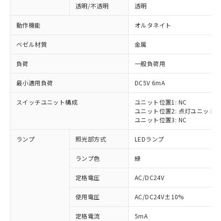
透明/不透明
透明
動作機能
オルタネイト
ベゼル材質
金属
負荷
一般負荷用
最小適用負荷
DC5V 6mA
スイッチユニット構成
ユニット位置1: NC
ユニット位置2: 点灯ユニット
ユニット位置3: NC
ランプ
照光部方式
LEDランプ
ランプ色
緑
定格電圧
AC/DC24V
※1 対応状況
使用電圧
AC/DC24V±10%
定格電流
5mA
対応済み：EU RoHS指令（10物質）の