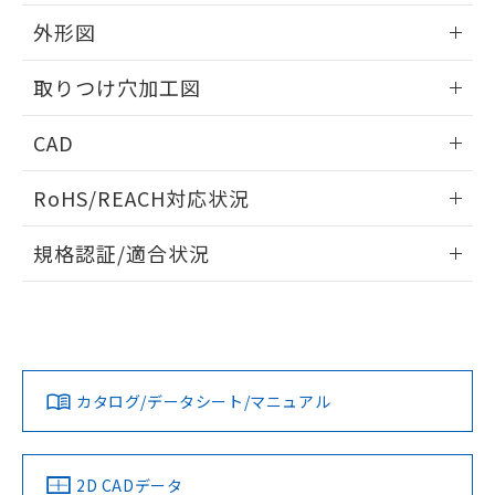
51物質の非含有証明書（当社基準）
の共同利用に関して"
の「1.共同利
※本証明書は発行日時点で非含有を証明す
外形図
用者の範囲」に記載されている法人を
るもので、過去に遡って非含有を証明する
指します。
ものではありません。
情報更新：2026/05/21
取りつけ穴加工図
また、RoHS指令のフタル酸エステル類４
物質の対応では、対応完了までの期間は出
情報更新：2026/05/21
CAD
荷製品に未対応品が混在することから備考
欄に対応日を記載しておりました。
ログイン/会員登録いただくと、CADデータをダウンロー
既に当社にて対応品への在庫切替を完了
RoHS/REACH対応状況
ドすることができます。
していることから、特段のことがない限
り、2022年1月12日より割愛しておりま
情報更新：2026/7/29
規格認証/適合状況
す。
ログイン/会員登録
EU RoHS
注意事項・凡例
A30NL-MMA-TGA-G101-GCについての規格認証/適合状況に
ついては、「カスタマーサポートセンタ お客様相談室」また
は貴社担当オムロン営業員または販売店にお問い合わせくだ
対応状況
対応予定月
※1
※2
さい。
ダウンロードデータをご利用いただく前に、以下を必ずお読
みください。
カタログ/データシート/マニュアル
対応済み
ソフトウェアの使用条件
お問い合わせ
中国 RoHS
注意事項・凡例
2D CADデータ