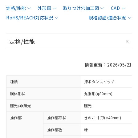
定格/性能
外形図
取りつけ穴加工図
CAD
RoHS/REACH対応状況
規格認証/適合状況
定格/性能
情報更新：2026/05/21
種類
押ボタンスイッチ
胴体形状
丸胴形(φ30mm)
照光/非照光
照光
操作部
操作部形状
きのこ 中形(φ40mm)
操作部色
緑