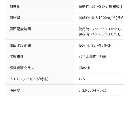
○
一定数以上の在庫あり
ニル類) : 1000ppm、 PBDEs(ポリ臭化ジフェニルエーテ
当社は規制貨物を破棄する場合は、完
ル) (DEHP)(別名：DOP) 1000ppm以下、フタル酸ブチ
正式な納期状況および標準価格はお客
ル類) : 1000ppm、
耐振動
誤動作: 10～55Hz 複振幅 1.
ルベンジル（BBP） 1000ppm以下、フタル酸ジブチル
全に破砕するなど、違法に輸出されな
DBP(フタル酸ジブチル) : 1000ppm、 DIBP(フタル酸ジ
様のお取引先、またはお客様担当のオ
（DBP） 1000ppm以下、フタル酸ジイソブチル
イソブチル) : 1000ppm、 BBP(フタル酸ブチルベンジ
△
一定数には満たないが在庫あり
いよう必要な手段を講じます。
ムロン制御機器販売店・当社販売員に
(DIBP) 1000ppm以下
2
耐衝撃
ル) : 1000ppm、
誤動作: 最大1000m/s
(接点開
当社は貴社製品を、核兵器、ミサイ
但し、RoHS指令で産業用監視および制御機器に対する
DEHP(フタル酸ビス(2-エチルヘキシル)) : 1000ppm
ご相談ください。
適用除外項目は除く。
ル、化学兵器、生物兵器またはその他
－
在庫なし(最新の在庫状況につ
オムロン制御機器販売店や当社販売拠
周囲温度範囲
使用時: -25～55℃ (ただし
フタル酸エステル類の４物質については閾値を超える意
武器並びにこれらの製造装置等に一切
いては、お客様のお取引先、ま
図的な使用がないことを確認しています。
保存時: -40～80℃ (ただし
点は「
販売ネットワーク
」をご確認
※2 環境保護使用期限
使用いたしません。
たはお客様担当のオムロン制御
ください。
当社は、貴社製品を第三者に販売する
周囲湿度範囲
使用時: 35～85%RH
機器販売店・当社販売員にご確
在庫状況および標準価格結果を当社の
※2 対応予定月
「ｅ」：有害物質（10物質）のすべてが基
場合は、上記1、2および3の内容を当
認ください)
事前の承諾なく第三者に漏洩または開
準値以下であることを示します。
保護構造
パネル前面: IP66
該第三者に通知します。また当社は、
示しないようお願いします。
部品在庫の切り替え状況などにより、予定
「10」：通常の使用状況下において有害物
販売先および販売に係わる関係者が違
マイパーツ機能（部品リスト作成サー
空
受注生産機種、また在庫状況の
感電保護クラス
Class II
月が前後することがあります。
質が外部に漏えいし、環境に深刻な影響を
法に輸出するおそれがある場合は、取
ビス）をご利用いただくには、I-Web
白
情報を公開していない機種
及ぼさない年数を意味します。
り引きをいたしません。
メンバーズにご登録されている必要が
PTI（トラッキング特性）
175
「－」：未確認です。当社販売部門へお問
あります。
い合わせください。
お客様が当ウェブサイト上で当社にご
汚染度
3 (EN60947-5-1)
※3 非含有証明書ダウンロード
登録された部品リストについて、当社
および当社の共同利用者が、当社の製
下記の非含有証明書をダウンロードするこ
品・サービスに関するお客様との取
とができます。
合意する
キャンセル
引・商談に必要な範囲で利用すること
をご了承ください。
EU RoHS指令（10物質）の非含有証明書
※当社の共同利用者とは、
"個人情報