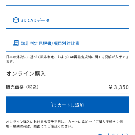
中国 RoHS表
※1 ※2
3D CADデータ
Pb
Hg
Cd
Cr(VI)
該非判定見解書/項目別対比表
X
O
O
O
日本の外為法に基づく該非判定、およびEAR再輸出規制に関する見解が入手でき
ます。
"対応済み"や非含有の記載がされた商品であっても、流通
在庫等で未対応品が混在する可能性があります。
オンライン購入
非含有品が必要な際は、弊社営業部門もしくは販売店へお
問い合わせください。
¥ 3,350
販売価格（税込）
この製品のRoHS/REACH対応状況ページへ
カートに追加
オンライン購入における出荷予定日は、カートに追加～「ご購入手続き：価
格・納期の確認」画面にてご確認ください。