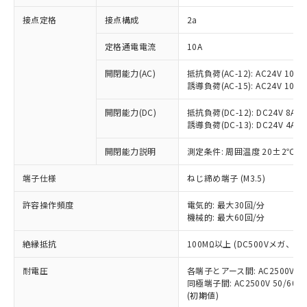
非含有に対応した製品が提供可能な商品で
接点定格
接点構成
2a
す。
対応予定：EU RoHS指令（10物質）の非含
ご利用条件
定格通電電流
10A
有に対応した製品に切り替える予定のある
商品です。
開閉能力(AC)
抵抗負荷(AC-12): AC24V 10A/A
対応予定なし：EU RoHS指令（10物質）の
誘導負荷(AC-15): AC24V 10A/AC
以下の条件をお読みいただき、同意のうえ
非含有に非対応の商品で、対応品を出す予
ご利用ください。
定はありません。
開閉能力(DC)
抵抗負荷(DC-12): DC24V 8A/DC
調査・確認中：EU RoHS指令（10物質）の
誘導負荷(DC-13): DC24V 4A/DC
本サービスは、当社制御機器事業取扱
※1 中国RoHS○×表
非含有の対応状況を調査中または確認中の
商品の当社在庫状況および標準価格
開閉能力説明
測定条件: 周囲温度 20±2℃、
商品です。
(税抜)を提供させていただくもので
「○」：最大均質材料含有率が中国RoHSの
非該当品：ライセンス料など無形物で、有
す。
端子仕様
ねじ締め端子 (M3.5)
基準値以下であることを示します。
害物質有無と関係のない商品です。
当社制御機器事業取扱商品の中には、
「×」：最大均質材料含有率が中国RoHSの
仕入先様の事情により、非含有部品として
本サービスの対象外となる商品もある
許容操作頻度
電気的: 最大30回/分
基準値を超えていることを示します。
いたものが、含有品と判明した場合などや
当社は、これら貴社製品のうち、外国
ことをご了承ください。
機械的: 最大60回/分
「－」：未確認です。当社販売部門へお問
むを得ず変更することがあります。
為替および外国貿易法に定める商品
在庫状況および標準価格照会結果は、
い合わせください。
（以下｢規制貨物等」という）を輸出
絶縁抵抗
100MΩ以上 (DC500Vメガ、
記載している更新日時点での社内デー
*EU RoHS指令（10物質）：
または国外への提供する場合は、日本
記
タに基づき作成されるものであり、閲
説明
鉛(Pb) 1000ppm以下、 水銀(Hg) 1000ppm以下、 カド
*中国RoHS10物質の基準値 (GB/T26572)：
国政府の輸出許可(または役務取引許
耐電圧
各端子とアース間: AC2500V 50/
号
覧された時点での実際の在庫および標
ミウム(Cd) 100ppm以下、
Pb(鉛) :1000ppm、 Hg(水銀) : 1000ppm、 Cd(カドミウ
同極端子間: AC2500V 50/60
可)を取得するなどの必要な手続きを
六価クロム(Cr(Ⅵ)) 1000ppm以下、ポリ臭化ビフェニル
ム) : 100ppm、
準価格とは異なる場合があることをご
類(PBB) 1000ppm以下、ポリ臭化ジフェニルエーテル類
(初期値)
Cr(Ⅵ)(六価クロム) : 1000ppm、 PBBs(ポリ臭化ビフェ
とります。
了承ください。
(PBDE) 1000ppm以下、フタル酸ビス(2-エチルヘキシ