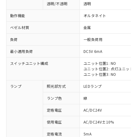
透明/不透明
透明
動作機能
オルタネイト
ベゼル材質
金属
負荷
一般負荷用
最小適用負荷
DC5V 6mA
スイッチユニット構成
ユニット位置1: NO
ユニット位置2: 点灯ユニット
ユニット位置3: NO
ランプ
照光部方式
LEDランプ
ランプ色
緑
定格電圧
AC/DC24V
※1 対応状況
使用電圧
AC/DC24V±10%
定格電流
5mA
対応済み：EU RoHS指令（10物質）の