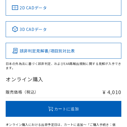
中国 RoHS
注意事項・凡例
2D CADデータ
中国 RoHS表
※1 ※2
3D CADデータ
Pb
Hg
Cd
Cr(VI)
該非判定見解書/項目別対比表
O
O
O
O
日本の外為法に基づく該非判定、およびEAR再輸出規制に関する見解が入手でき
ます。
"対応済み"や非含有の記載がされた商品であっても、流通
在庫等で未対応品が混在する可能性があります。
オンライン購入
非含有品が必要な際は、弊社営業部門もしくは販売店へお
問い合わせください。
¥ 4,010
販売価格（税込）
この製品のRoHS/REACH対応状況ページへ
カートに追加
オンライン購入における出荷予定日は、カートに追加～「ご購入手続き：価