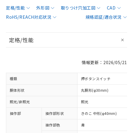
定格/性能
外形図
取りつけ穴加工図
CAD
RoHS/REACH対応状況
規格認証/適合状況
定格/性能
情報更新：2026/05/21
種類
押ボタンスイッチ
胴体形状
丸胴形(φ30mm)
照光/非照光
照光
操作部
操作部形状
きのこ 中形(φ40mm)
操作部色
青