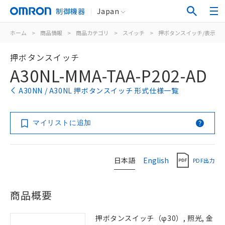
制御機器
Japan
ホーム
>
商品情報
>
商品カテゴリ
>
スイッチ
>
押ボタンスイッチ/表示灯
押ボタンスイッチ
A30NL-MMA-TAA-P202-AD
A30NN / A30NL 押ボタンスイッチ 形式仕様一覧
マイリストに追加
日本語
English
PDF出力
商品概要
押ボタンスイッチ（φ30）, 照光, 金