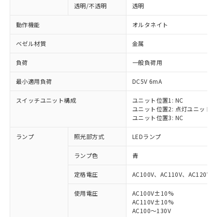
透明/不透明
透明
動作機能
オルタネイト
ベゼル材質
金属
負荷
一般負荷用
最小適用負荷
DC5V 6mA
スイッチユニット構成
ユニット位置1: NC
ユニット位置2: 点灯ユニット
ユニット位置3: NC
ランプ
照光部方式
LEDランプ
ランプ色
青
定格電圧
AC100V、AC110V、AC120V
使用電圧
AC100V±10%
※1 対応状況
AC110V±10%
AC100～130V