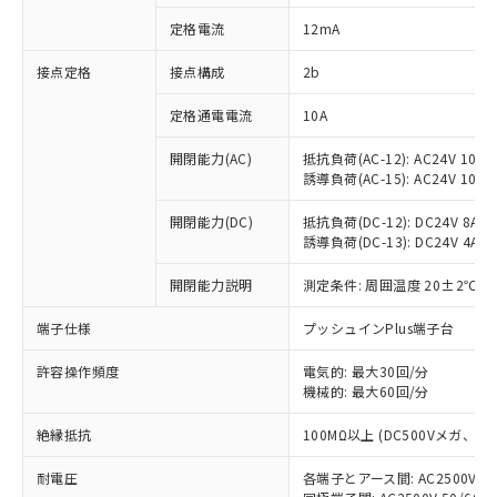
対応済み：EU RoHS指令（10物質）の
定格電流
12mA
非含有に対応した製品が提供可能な商品で
す。
接点定格
接点構成
2b
対応予定：EU RoHS指令（10物質）の非含
ご利用条件
有に対応した製品に切り替える予定のある
定格通電電流
10A
商品です。
対応予定なし：EU RoHS指令（10物質）の
開閉能力(AC)
抵抗負荷(AC-12): AC24V 10A/A
以下の条件をお読みいただき、同意のうえ
非含有に非対応の商品で、対応品を出す予
誘導負荷(AC-15): AC24V 10A/AC
ご利用ください。
定はありません。
調査・確認中：EU RoHS指令（10物質）の
開閉能力(DC)
抵抗負荷(DC-12): DC24V 8A/DC
本サービスは、当社制御機器事業取扱
※1 中国RoHS○×表
誘導負荷(DC-13): DC24V 4A/DC
非含有の対応状況を調査中または確認中の
商品の当社在庫状況および標準価格
商品です。
(税抜)を提供させていただくもので
開閉能力説明
測定条件: 周囲温度 20±2℃、
「○」：最大均質材料含有率が中国RoHSの
非該当品：ライセンス料など無形物で、有
す。
基準値以下であることを示します。
害物質有無と関係のない商品です。
当社制御機器事業取扱商品の中には、
端子仕様
プッシュインPlus端子台
「×」：最大均質材料含有率が中国RoHSの
仕入先様の事情により、非含有部品として
本サービスの対象外となる商品もある
基準値を超えていることを示します。
いたものが、含有品と判明した場合などや
当社は、これら貴社製品のうち、外国
ことをご了承ください。
許容操作頻度
電気的: 最大30回/分
「－」：未確認です。当社販売部門へお問
むを得ず変更することがあります。
為替および外国貿易法に定める商品
機械的: 最大60回/分
在庫状況および標準価格照会結果は、
い合わせください。
（以下｢規制貨物等」という）を輸出
記載している更新日時点での社内デー
*EU RoHS指令（10物質）：
または国外への提供する場合は、日本
絶縁抵抗
100MΩ以上 (DC500Vメガ、
記
タに基づき作成されるものであり、閲
説明
鉛(Pb) 1000ppm以下、 水銀(Hg) 1000ppm以下、 カド
*中国RoHS10物質の基準値 (GB/T26572)：
国政府の輸出許可(または役務取引許
号
覧された時点での実際の在庫および標
ミウム(Cd) 100ppm以下、
Pb(鉛) :1000ppm、 Hg(水銀) : 1000ppm、 Cd(カドミウ
耐電圧
各端子とアース間: AC2500V 50/
可)を取得するなどの必要な手続きを
六価クロム(Cr(Ⅵ)) 1000ppm以下、ポリ臭化ビフェニル
ム) : 100ppm、
準価格とは異なる場合があることをご