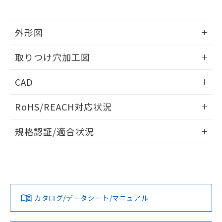
※当社の共同利用者とは、
"個人情報
51物質の非含有証明書（当社基準）
の共同利用に関して"
の「1.共同利
※本証明書は発行日時点で非含有を証明す
用者の範囲」に記載されている法人を
るもので、過去に遡って非含有を証明する
外形図
指します。
ものではありません。
情報更新：2026/05/21
また、RoHS指令のフタル酸エステル類４
取りつけ穴加工図
物質の対応では、対応完了までの期間は出
荷製品に未対応品が混在することから備考
情報更新：2026/05/21
CAD
欄に対応日を記載しておりました。
既に当社にて対応品への在庫切替を完了
ログイン/会員登録いただくと、CADデータをダウンロー
していることから、特段のことがない限
RoHS/REACH対応状況
ドすることができます。
り、2022年1月12日より割愛しておりま
す。
情報更新：2026/7/29
規格認証/適合状況
ログイン/会員登録
EU RoHS
注意事項・凡例
A30NL-MMA-TAA-P202-ADについての規格認証/適合状況に
ついては、「カスタマーサポートセンタ お客様相談室」また
は貴社担当オムロン営業員または販売店にお問い合わせくだ
対応状況
対応予定月
※1
※2
さい。
ダウンロードデータをご利用いただく前に、以下を必ずお読
みください。
カタログ/データシート/マニュアル
対応済み
ソフトウェアの使用条件
お問い合わせ