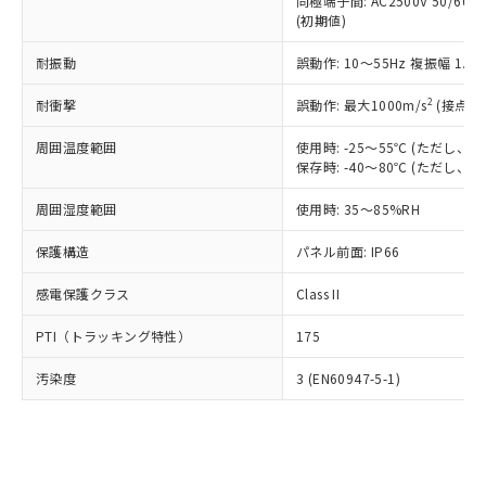
類(PBB) 1000ppm以下、ポリ臭化ジフェニルエーテル類
同極端子間: AC2500V 50/60
Cr(Ⅵ)(六価クロム) : 1000ppm、 PBBs(ポリ臭化ビフェ
とります。
了承ください。
(PBDE) 1000ppm以下、フタル酸ビス(2-エチルヘキシ
○
一定数以上の在庫あり
ニル類) : 1000ppm、 PBDEs(ポリ臭化ジフェニルエーテ
(初期値)
当社は規制貨物を破棄する場合は、完
ル) (DEHP)(別名：DOP) 1000ppm以下、フタル酸ブチ
正式な納期状況および標準価格はお客
ル類) : 1000ppm、
ルベンジル（BBP） 1000ppm以下、フタル酸ジブチル
全に破砕するなど、違法に輸出されな
DBP(フタル酸ジブチル) : 1000ppm、 DIBP(フタル酸ジ
様のお取引先、またはお客様担当のオ
耐振動
誤動作: 10～55Hz 複振幅 1.
（DBP） 1000ppm以下、フタル酸ジイソブチル
イソブチル) : 1000ppm、 BBP(フタル酸ブチルベンジ
△
一定数には満たないが在庫あり
いよう必要な手段を講じます。
ムロン制御機器販売店・当社販売員に
(DIBP) 1000ppm以下
ル) : 1000ppm、
当社は貴社製品を、核兵器、ミサイ
但し、RoHS指令で産業用監視および制御機器に対する
DEHP(フタル酸ビス(2-エチルヘキシル)) : 1000ppm
ご相談ください。
2
耐衝撃
誤動作: 最大1000m/s
(接点開
適用除外項目は除く。
ル、化学兵器、生物兵器またはその他
－
在庫なし(最新の在庫状況につ
オムロン制御機器販売店や当社販売拠
フタル酸エステル類の４物質については閾値を超える意
武器並びにこれらの製造装置等に一切
いては、お客様のお取引先、ま
周囲温度範囲
図的な使用がないことを確認しています。
使用時: -25～55℃ (ただし
点は「
販売ネットワーク
」をご確認
※2 環境保護使用期限
使用いたしません。
保存時: -40～80℃ (ただし
たはお客様担当のオムロン制御
ください。
当社は、貴社製品を第三者に販売する
機器販売店・当社販売員にご確
在庫状況および標準価格結果を当社の
※2 対応予定月
「ｅ」：有害物質（10物質）のすべてが基
周囲湿度範囲
使用時: 35～85%RH
場合は、上記1、2および3の内容を当
認ください)
事前の承諾なく第三者に漏洩または開
準値以下であることを示します。
該第三者に通知します。また当社は、
示しないようお願いします。
保護構造
パネル前面: IP66
部品在庫の切り替え状況などにより、予定
「10」：通常の使用状況下において有害物
販売先および販売に係わる関係者が違
マイパーツ機能（部品リスト作成サー
空
受注生産機種、また在庫状況の
月が前後することがあります。
質が外部に漏えいし、環境に深刻な影響を
法に輸出するおそれがある場合は、取
ビス）をご利用いただくには、I-Web
白
情報を公開していない機種
感電保護クラス
Class II
及ぼさない年数を意味します。
り引きをいたしません。
メンバーズにご登録されている必要が
「－」：未確認です。当社販売部門へお問
あります。
PTI（トラッキング特性）
175
い合わせください。
お客様が当ウェブサイト上で当社にご
※3 非含有証明書ダウンロード
登録された部品リストについて、当社
汚染度
3 (EN60947-5-1)
および当社の共同利用者が、当社の製
下記の非含有証明書をダウンロードするこ
品・サービスに関するお客様との取
とができます。
合意する
キャンセル
引・商談に必要な範囲で利用すること
をご了承ください。
EU RoHS指令（10物質）の非含有証明書