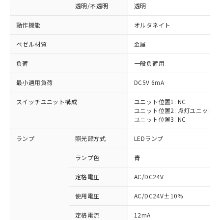
透明/不透明
透明
動作機能
オルタネイト
ベゼル材質
金属
負荷
一般負荷用
最小適用負荷
DC5V 6mA
スイッチユニット構成
ユニット位置1: NC
ユニット位置2: 点灯ユニット
ユニット位置3: NC
ランプ
照光部方式
LEDランプ
ランプ色
青
定格電圧
AC/DC24V
※1 対応状況
使用電圧
AC/DC24V±10%
定格電流
12mA
対応済み：EU RoHS指令（10物質）の