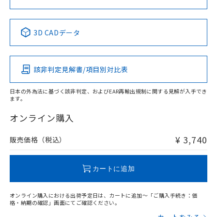
中国 RoHS表
※1 ※2
3D CADデータ
Pb
Hg
Cd
Cr(VI)
該非判定見解書/項目別対比表
X
O
O
O
日本の外為法に基づく該非判定、およびEAR再輸出規制に関する見解が入手でき
ます。
"対応済み"や非含有の記載がされた商品であっても、流通
在庫等で未対応品が混在する可能性があります。
オンライン購入
非含有品が必要な際は、弊社営業部門もしくは販売店へお
問い合わせください。
¥ 3,740
販売価格（税込）
この製品のRoHS/REACH対応状況ページへ
カートに追加
オンライン購入における出荷予定日は、カートに追加～「ご購入手続き：価
格・納期の確認」画面にてご確認ください。