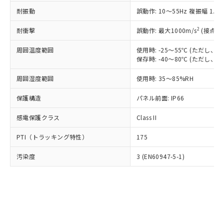
○
一定数以上の在庫あり
ニル類) : 1000ppm、 PBDEs(ポリ臭化ジフェニルエーテ
当社は規制貨物を破棄する場合は、完
ル) (DEHP)(別名：DOP) 1000ppm以下、フタル酸ブチ
正式な納期状況および標準価格はお客
ル類) : 1000ppm、
耐振動
誤動作: 10～55Hz 複振幅 1.
ルベンジル（BBP） 1000ppm以下、フタル酸ジブチル
全に破砕するなど、違法に輸出されな
DBP(フタル酸ジブチル) : 1000ppm、 DIBP(フタル酸ジ
様のお取引先、またはお客様担当のオ
（DBP） 1000ppm以下、フタル酸ジイソブチル
イソブチル) : 1000ppm、 BBP(フタル酸ブチルベンジ
△
一定数には満たないが在庫あり
いよう必要な手段を講じます。
ムロン制御機器販売店・当社販売員に
(DIBP) 1000ppm以下
2
耐衝撃
ル) : 1000ppm、
誤動作: 最大1000m/s
(接点開
当社は貴社製品を、核兵器、ミサイ
但し、RoHS指令で産業用監視および制御機器に対する
DEHP(フタル酸ビス(2-エチルヘキシル)) : 1000ppm
ご相談ください。
適用除外項目は除く。
ル、化学兵器、生物兵器またはその他
－
在庫なし(最新の在庫状況につ
オムロン制御機器販売店や当社販売拠
周囲温度範囲
使用時: -25～55℃ (ただし
フタル酸エステル類の４物質については閾値を超える意
武器並びにこれらの製造装置等に一切
いては、お客様のお取引先、ま
図的な使用がないことを確認しています。
保存時: -40～80℃ (ただし
点は「
販売ネットワーク
」をご確認
※2 環境保護使用期限
使用いたしません。
たはお客様担当のオムロン制御
ください。
当社は、貴社製品を第三者に販売する
周囲湿度範囲
使用時: 35～85%RH
機器販売店・当社販売員にご確
在庫状況および標準価格結果を当社の
※2 対応予定月
「ｅ」：有害物質（10物質）のすべてが基
場合は、上記1、2および3の内容を当
認ください)
事前の承諾なく第三者に漏洩または開
準値以下であることを示します。
保護構造
パネル前面: IP66
該第三者に通知します。また当社は、
示しないようお願いします。
部品在庫の切り替え状況などにより、予定
「10」：通常の使用状況下において有害物
販売先および販売に係わる関係者が違
マイパーツ機能（部品リスト作成サー
空
受注生産機種、また在庫状況の
感電保護クラス
Class II
月が前後することがあります。
質が外部に漏えいし、環境に深刻な影響を
法に輸出するおそれがある場合は、取
ビス）をご利用いただくには、I-Web
白
情報を公開していない機種
及ぼさない年数を意味します。
り引きをいたしません。
メンバーズにご登録されている必要が
PTI（トラッキング特性）
175
「－」：未確認です。当社販売部門へお問
あります。
い合わせください。
お客様が当ウェブサイト上で当社にご
汚染度
3 (EN60947-5-1)
※3 非含有証明書ダウンロード
登録された部品リストについて、当社
および当社の共同利用者が、当社の製
下記の非含有証明書をダウンロードするこ
品・サービスに関するお客様との取
とができます。
合意する
キャンセル
引・商談に必要な範囲で利用すること
をご了承ください。
EU RoHS指令（10物質）の非含有証明書
※当社の共同利用者とは、
"個人情報