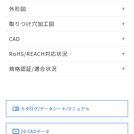
51物質の非含有証明書（当社基準）
の共同利用に関して"
の「1.共同利
※本証明書は発行日時点で非含有を証明す
外形図
用者の範囲」に記載されている法人を
るもので、過去に遡って非含有を証明する
指します。
ものではありません。
情報更新：2026/05/21
取りつけ穴加工図
また、RoHS指令のフタル酸エステル類４
物質の対応では、対応完了までの期間は出
情報更新：2026/05/21
CAD
荷製品に未対応品が混在することから備考
欄に対応日を記載しておりました。
ログイン/会員登録いただくと、CADデータをダウンロー
既に当社にて対応品への在庫切替を完了
RoHS/REACH対応状況
ドすることができます。
していることから、特段のことがない限
り、2022年1月12日より割愛しておりま
情報更新：2026/7/29
規格認証/適合状況
す。
ログイン/会員登録
EU RoHS
注意事項・凡例
A30NL-MMA-TAA-P202-ACについての規格認証/適合状況に
ついては、「カスタマーサポートセンタ お客様相談室」また
は貴社担当オムロン営業員または販売店にお問い合わせくだ
対応状況
対応予定月
※1
※2
さい。
ダウンロードデータをご利用いただく前に、以下を必ずお読
みください。
カタログ/データシート/マニュアル
対応済み
ソフトウェアの使用条件
お問い合わせ
中国 RoHS
注意事項・凡例
2D CADデータ