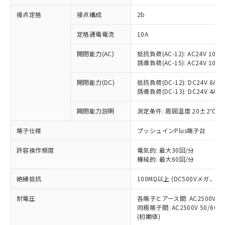
非含有に対応した製品が提供可能な商品で
接点定格
接点構成
2b
す。
対応予定：EU RoHS指令（10物質）の非含
ご利用条件
定格通電電流
10A
有に対応した製品に切り替える予定のある
商品です。
開閉能力(AC)
抵抗負荷(AC-12): AC24V 10A/A
対応予定なし：EU RoHS指令（10物質）の
誘導負荷(AC-15): AC24V 10A/AC
以下の条件をお読みいただき、同意のうえ
非含有に非対応の商品で、対応品を出す予
ご利用ください。
定はありません。
開閉能力(DC)
抵抗負荷(DC-12): DC24V 8A/DC
調査・確認中：EU RoHS指令（10物質）の
誘導負荷(DC-13): DC24V 4A/DC
本サービスは、当社制御機器事業取扱
※1 中国RoHS○×表
非含有の対応状況を調査中または確認中の
商品の当社在庫状況および標準価格
開閉能力説明
測定条件: 周囲温度 20±2℃、
商品です。
(税抜)を提供させていただくもので
「○」：最大均質材料含有率が中国RoHSの
非該当品：ライセンス料など無形物で、有
す。
端子仕様
プッシュインPlus端子台
基準値以下であることを示します。
害物質有無と関係のない商品です。
当社制御機器事業取扱商品の中には、
「×」：最大均質材料含有率が中国RoHSの
仕入先様の事情により、非含有部品として
本サービスの対象外となる商品もある
許容操作頻度
電気的: 最大30回/分
基準値を超えていることを示します。
いたものが、含有品と判明した場合などや
当社は、これら貴社製品のうち、外国
ことをご了承ください。
機械的: 最大60回/分
「－」：未確認です。当社販売部門へお問
むを得ず変更することがあります。
為替および外国貿易法に定める商品
在庫状況および標準価格照会結果は、
い合わせください。
（以下｢規制貨物等」という）を輸出
絶縁抵抗
100MΩ以上 (DC500Vメガ、
記載している更新日時点での社内デー
*EU RoHS指令（10物質）：
または国外への提供する場合は、日本
記
タに基づき作成されるものであり、閲
説明
鉛(Pb) 1000ppm以下、 水銀(Hg) 1000ppm以下、 カド
*中国RoHS10物質の基準値 (GB/T26572)：
国政府の輸出許可(または役務取引許
耐電圧
各端子とアース間: AC2500V 50/
号
覧された時点での実際の在庫および標
ミウム(Cd) 100ppm以下、
Pb(鉛) :1000ppm、 Hg(水銀) : 1000ppm、 Cd(カドミウ
同極端子間: AC2500V 50/60
可)を取得するなどの必要な手続きを
六価クロム(Cr(Ⅵ)) 1000ppm以下、ポリ臭化ビフェニル
ム) : 100ppm、
準価格とは異なる場合があることをご
類(PBB) 1000ppm以下、ポリ臭化ジフェニルエーテル類
(初期値)
Cr(Ⅵ)(六価クロム) : 1000ppm、 PBBs(ポリ臭化ビフェ
とります。
了承ください。
(PBDE) 1000ppm以下、フタル酸ビス(2-エチルヘキシ