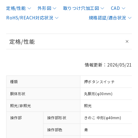
定格/性能
外形図
取りつけ穴加工図
CAD
RoHS/REACH対応状況
規格認証/適合状況
定格/性能
情報更新：2026/05/21
種類
押ボタンスイッチ
胴体形状
丸胴形(φ30mm)
照光/非照光
照光
操作部
操作部形状
きのこ 中形(φ40mm)
操作部色
青