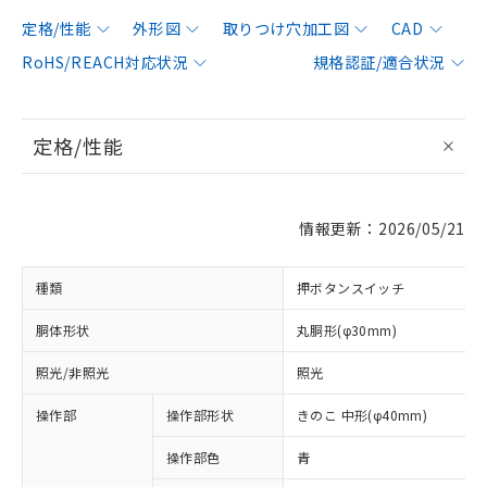
定格/性能
外形図
取りつけ穴加工図
CAD
RoHS/REACH対応状況
規格認証/適合状況
定格/性能
情報更新：2026/05/21
種類
押ボタンスイッチ
胴体形状
丸胴形(φ30mm)
照光/非照光
照光
操作部
操作部形状
きのこ 中形(φ40mm)
操作部色
青