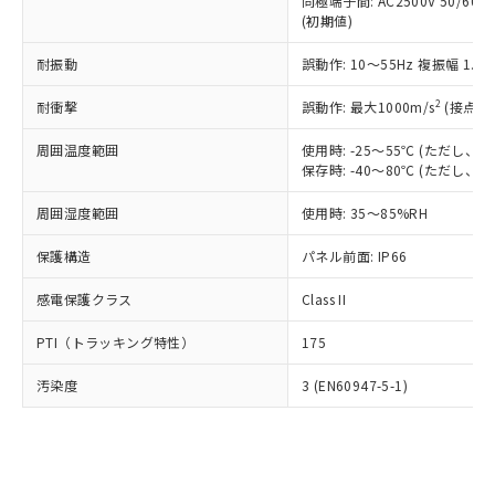
類(PBB) 1000ppm以下、ポリ臭化ジフェニルエーテル類
同極端子間: AC2500V 50/60
Cr(Ⅵ)(六価クロム) : 1000ppm、 PBBs(ポリ臭化ビフェ
とります。
了承ください。
(PBDE) 1000ppm以下、フタル酸ビス(2-エチルヘキシ
○
一定数以上の在庫あり
ニル類) : 1000ppm、 PBDEs(ポリ臭化ジフェニルエーテ
(初期値)
当社は規制貨物を破棄する場合は、完
ル) (DEHP)(別名：DOP) 1000ppm以下、フタル酸ブチ
正式な納期状況および標準価格はお客
ル類) : 1000ppm、
ルベンジル（BBP） 1000ppm以下、フタル酸ジブチル
全に破砕するなど、違法に輸出されな
DBP(フタル酸ジブチル) : 1000ppm、 DIBP(フタル酸ジ
様のお取引先、またはお客様担当のオ
耐振動
誤動作: 10～55Hz 複振幅 1.
（DBP） 1000ppm以下、フタル酸ジイソブチル
イソブチル) : 1000ppm、 BBP(フタル酸ブチルベンジ
△
一定数には満たないが在庫あり
いよう必要な手段を講じます。
ムロン制御機器販売店・当社販売員に
(DIBP) 1000ppm以下
ル) : 1000ppm、
当社は貴社製品を、核兵器、ミサイ
但し、RoHS指令で産業用監視および制御機器に対する
DEHP(フタル酸ビス(2-エチルヘキシル)) : 1000ppm
ご相談ください。
2
耐衝撃
誤動作: 最大1000m/s
(接点開
適用除外項目は除く。
ル、化学兵器、生物兵器またはその他
－
在庫なし(最新の在庫状況につ
オムロン制御機器販売店や当社販売拠
フタル酸エステル類の４物質については閾値を超える意
武器並びにこれらの製造装置等に一切
いては、お客様のお取引先、ま
周囲温度範囲
図的な使用がないことを確認しています。
使用時: -25～55℃ (ただし
点は「
販売ネットワーク
」をご確認
※2 環境保護使用期限
使用いたしません。
保存時: -40～80℃ (ただし
たはお客様担当のオムロン制御
ください。
当社は、貴社製品を第三者に販売する
機器販売店・当社販売員にご確
在庫状況および標準価格結果を当社の
※2 対応予定月
「ｅ」：有害物質（10物質）のすべてが基
周囲湿度範囲
使用時: 35～85%RH
場合は、上記1、2および3の内容を当
認ください)
事前の承諾なく第三者に漏洩または開
準値以下であることを示します。
該第三者に通知します。また当社は、
示しないようお願いします。
保護構造
パネル前面: IP66
部品在庫の切り替え状況などにより、予定
「10」：通常の使用状況下において有害物
販売先および販売に係わる関係者が違
マイパーツ機能（部品リスト作成サー
空
受注生産機種、また在庫状況の
月が前後することがあります。
質が外部に漏えいし、環境に深刻な影響を
法に輸出するおそれがある場合は、取
ビス）をご利用いただくには、I-Web
白
情報を公開していない機種
感電保護クラス
Class II
及ぼさない年数を意味します。
り引きをいたしません。
メンバーズにご登録されている必要が
「－」：未確認です。当社販売部門へお問
あります。
PTI（トラッキング特性）
175
い合わせください。
お客様が当ウェブサイト上で当社にご
※3 非含有証明書ダウンロード
登録された部品リストについて、当社
汚染度
3 (EN60947-5-1)
および当社の共同利用者が、当社の製
下記の非含有証明書をダウンロードするこ
品・サービスに関するお客様との取
とができます。
合意する
キャンセル
引・商談に必要な範囲で利用すること
をご了承ください。
EU RoHS指令（10物質）の非含有証明書