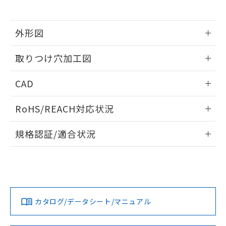
※当社の共同利用者とは、
"個人情報
51物質の非含有証明書（当社基準）
の共同利用に関して"
の「1.共同利
※本証明書は発行日時点で非含有を証明す
用者の範囲」に記載されている法人を
るもので、過去に遡って非含有を証明する
外形図
指します。
ものではありません。
情報更新：2026/05/21
また、RoHS指令のフタル酸エステル類４
取りつけ穴加工図
物質の対応では、対応完了までの期間は出
荷製品に未対応品が混在することから備考
情報更新：2026/05/21
CAD
欄に対応日を記載しておりました。
既に当社にて対応品への在庫切替を完了
ログイン/会員登録いただくと、CADデータをダウンロー
していることから、特段のことがない限
RoHS/REACH対応状況
ドすることができます。
り、2022年1月12日より割愛しておりま
す。
情報更新：2026/7/29
規格認証/適合状況
ログイン/会員登録
EU RoHS
注意事項・凡例
A30NL-MMA-TAA-P101-ADについての規格認証/適合状況に
ついては、「カスタマーサポートセンタ お客様相談室」また
は貴社担当オムロン営業員または販売店にお問い合わせくだ
対応状況
対応予定月
※1
※2
さい。
ダウンロードデータをご利用いただく前に、以下を必ずお読
みください。
カタログ/データシート/マニュアル
対応済み
ソフトウェアの使用条件
お問い合わせ