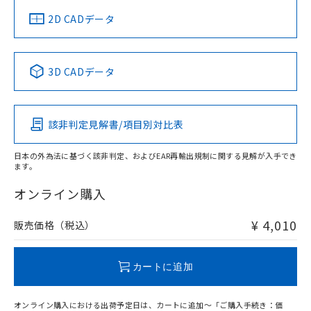
中国 RoHS
注意事項・凡例
2D CADデータ
中国 RoHS表
※1 ※2
3D CADデータ
Pb
Hg
Cd
Cr(VI)
該非判定見解書/項目別対比表
O
O
O
O
日本の外為法に基づく該非判定、およびEAR再輸出規制に関する見解が入手でき
ます。
"対応済み"や非含有の記載がされた商品であっても、流通
在庫等で未対応品が混在する可能性があります。
オンライン購入
非含有品が必要な際は、弊社営業部門もしくは販売店へお
問い合わせください。
¥ 4,010
販売価格（税込）
この製品のRoHS/REACH対応状況ページへ
カートに追加
オンライン購入における出荷予定日は、カートに追加～「ご購入手続き：価