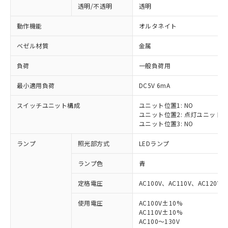
透明/不透明
透明
動作機能
オルタネイト
ベゼル材質
金属
負荷
一般負荷用
最小適用負荷
DC5V 6mA
スイッチユニット構成
ユニット位置1: NO
ユニット位置2: 点灯ユニット
ユニット位置3: NO
ランプ
照光部方式
LEDランプ
ランプ色
青
定格電圧
AC100V、AC110V、AC120V
使用電圧
AC100V±10%
※1 対応状況
AC110V±10%
AC100～130V