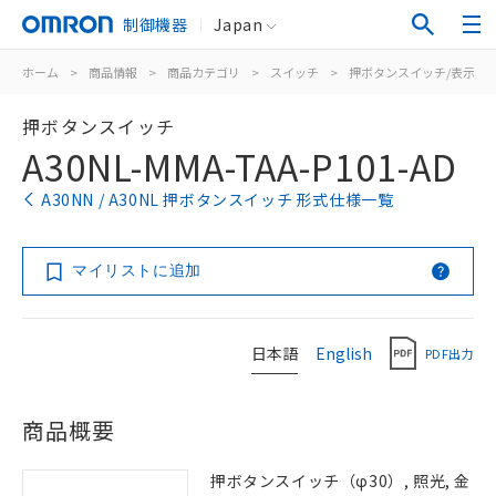
制御機器
Japan
ホーム
>
商品情報
>
商品カテゴリ
>
スイッチ
>
押ボタンスイッチ/表示灯
押ボタンスイッチ
A30NL-MMA-TAA-P101-AD
A30NN / A30NL 押ボタンスイッチ 形式仕様一覧
マイリストに追加
日本語
English
PDF出力
商品概要
押ボタンスイッチ（φ30）, 照光, 金