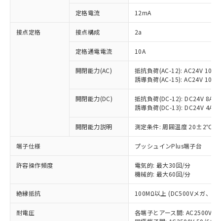
対応済み：EU RoHS指令（10物質）の
定格電流
12mA
非含有に対応した製品が提供可能な商品で
す。
接点定格
接点構成
2a
対応予定：EU RoHS指令（10物質）の非含
ご利用条件
有に対応した製品に切り替える予定のある
定格通電電流
10A
商品です。
対応予定なし：EU RoHS指令（10物質）の
開閉能力(AC)
抵抗負荷(AC-12): AC24V 10A/A
以下の条件をお読みいただき、同意のうえ
非含有に非対応の商品で、対応品を出す予
誘導負荷(AC-15): AC24V 10A/AC
ご利用ください。
定はありません。
調査・確認中：EU RoHS指令（10物質）の
開閉能力(DC)
抵抗負荷(DC-12): DC24V 8A/DC
本サービスは、当社制御機器事業取扱
※1 中国RoHS○×表
誘導負荷(DC-13): DC24V 4A/DC
非含有の対応状況を調査中または確認中の
商品の当社在庫状況および標準価格
商品です。
(税抜)を提供させていただくもので
開閉能力説明
測定条件: 周囲温度 20±2℃、
「○」：最大均質材料含有率が中国RoHSの
非該当品：ライセンス料など無形物で、有
す。
基準値以下であることを示します。
害物質有無と関係のない商品です。
当社制御機器事業取扱商品の中には、
端子仕様
プッシュインPlus端子台
「×」：最大均質材料含有率が中国RoHSの
仕入先様の事情により、非含有部品として
本サービスの対象外となる商品もある
基準値を超えていることを示します。
いたものが、含有品と判明した場合などや
当社は、これら貴社製品のうち、外国
ことをご了承ください。
許容操作頻度
電気的: 最大30回/分
「－」：未確認です。当社販売部門へお問
むを得ず変更することがあります。
為替および外国貿易法に定める商品
機械的: 最大60回/分
在庫状況および標準価格照会結果は、
い合わせください。
（以下｢規制貨物等」という）を輸出
記載している更新日時点での社内デー
*EU RoHS指令（10物質）：
または国外への提供する場合は、日本
絶縁抵抗
100MΩ以上 (DC500Vメガ、
記
タに基づき作成されるものであり、閲
説明
鉛(Pb) 1000ppm以下、 水銀(Hg) 1000ppm以下、 カド
*中国RoHS10物質の基準値 (GB/T26572)：
国政府の輸出許可(または役務取引許
号
覧された時点での実際の在庫および標
ミウム(Cd) 100ppm以下、
Pb(鉛) :1000ppm、 Hg(水銀) : 1000ppm、 Cd(カドミウ
耐電圧
各端子とアース間: AC2500V 50/
可)を取得するなどの必要な手続きを
六価クロム(Cr(Ⅵ)) 1000ppm以下、ポリ臭化ビフェニル
ム) : 100ppm、
準価格とは異なる場合があることをご