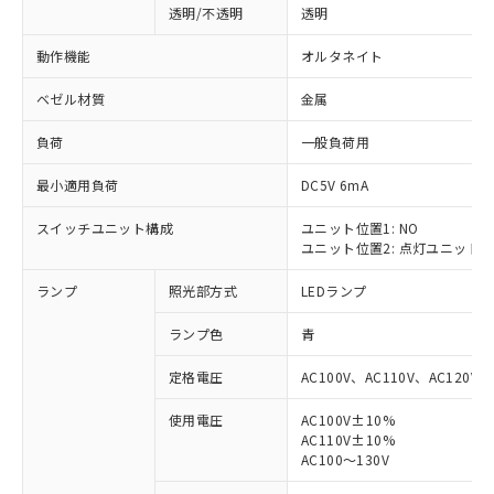
透明/不透明
透明
動作機能
オルタネイト
ベゼル材質
金属
負荷
一般負荷用
最小適用負荷
DC5V 6mA
スイッチユニット構成
ユニット位置1: NO
ユニット位置2: 点灯ユニット
ランプ
照光部方式
LEDランプ
ランプ色
青
定格電圧
AC100V、AC110V、AC120V
使用電圧
AC100V±10%
AC110V±10%
※1 対応状況
AC100～130V