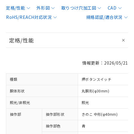
定格/性能
外形図
取りつけ穴加工図
CAD
RoHS/REACH対応状況
規格認証/適合状況
定格/性能
情報更新：2026/05/21
種類
押ボタンスイッチ
胴体形状
丸胴形(φ30mm)
照光/非照光
照光
操作部
操作部形状
きのこ 中形(φ40mm)
操作部色
青