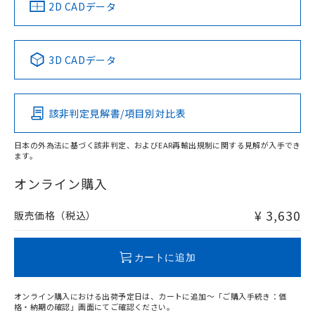
中国 RoHS
注意事項・凡例
2D CADデータ
中国 RoHS表
※1 ※2
3D CADデータ
Pb
Hg
Cd
Cr(VI)
該非判定見解書/項目別対比表
O
O
O
O
日本の外為法に基づく該非判定、およびEAR再輸出規制に関する見解が入手でき
ます。
"対応済み"や非含有の記載がされた商品であっても、流通
在庫等で未対応品が混在する可能性があります。
オンライン購入
非含有品が必要な際は、弊社営業部門もしくは販売店へお
問い合わせください。
¥ 3,630
販売価格（税込）
この製品のRoHS/REACH対応状況ページへ
カートに追加
オンライン購入における出荷予定日は、カートに追加～「ご購入手続き：価
格・納期の確認」画面にてご確認ください。