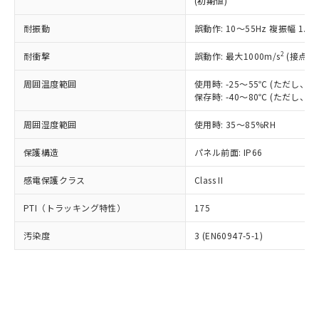
(初期値)
了承ください。
(PBDE) 1000ppm以下、フタル酸ビス(2-エチルヘキシ
○
一定数以上の在庫あり
ニル類) : 1000ppm、 PBDEs(ポリ臭化ジフェニルエーテ
当社は規制貨物を破棄する場合は、完
ル) (DEHP)(別名：DOP) 1000ppm以下、フタル酸ブチ
正式な納期状況および標準価格はお客
ル類) : 1000ppm、
ルベンジル（BBP） 1000ppm以下、フタル酸ジブチル
全に破砕するなど、違法に輸出されな
耐振動
DBP(フタル酸ジブチル) : 1000ppm、 DIBP(フタル酸ジ
誤動作: 10～55Hz 複振幅 1.
様のお取引先、またはお客様担当のオ
（DBP） 1000ppm以下、フタル酸ジイソブチル
イソブチル) : 1000ppm、 BBP(フタル酸ブチルベンジ
△
一定数には満たないが在庫あり
いよう必要な手段を講じます。
ムロン制御機器販売店・当社販売員に
(DIBP) 1000ppm以下
ル) : 1000ppm、
2
耐衝撃
誤動作: 最大1000m/s
(接点開
当社は貴社製品を、核兵器、ミサイ
但し、RoHS指令で産業用監視および制御機器に対する
DEHP(フタル酸ビス(2-エチルヘキシル)) : 1000ppm
ご相談ください。
適用除外項目は除く。
ル、化学兵器、生物兵器またはその他
－
在庫なし(最新の在庫状況につ
オムロン制御機器販売店や当社販売拠
フタル酸エステル類の４物質については閾値を超える意
周囲温度範囲
使用時: -25～55℃ (ただし
武器並びにこれらの製造装置等に一切
いては、お客様のお取引先、ま
図的な使用がないことを確認しています。
点は「
販売ネットワーク
」をご確認
保存時: -40～80℃ (ただし
※2 環境保護使用期限
使用いたしません。
たはお客様担当のオムロン制御
ください。
当社は、貴社製品を第三者に販売する
機器販売店・当社販売員にご確
在庫状況および標準価格結果を当社の
周囲湿度範囲
使用時: 35～85%RH
※2 対応予定月
「ｅ」：有害物質（10物質）のすべてが基
場合は、上記1、2および3の内容を当
認ください)
事前の承諾なく第三者に漏洩または開
準値以下であることを示します。
該第三者に通知します。また当社は、
示しないようお願いします。
保護構造
パネル前面: IP66
部品在庫の切り替え状況などにより、予定
「10」：通常の使用状況下において有害物
販売先および販売に係わる関係者が違
マイパーツ機能（部品リスト作成サー
空
受注生産機種、また在庫状況の
月が前後することがあります。
質が外部に漏えいし、環境に深刻な影響を
法に輸出するおそれがある場合は、取
感電保護クラス
Class II
ビス）をご利用いただくには、I-Web
白
情報を公開していない機種
及ぼさない年数を意味します。
り引きをいたしません。
メンバーズにご登録されている必要が
「－」：未確認です。当社販売部門へお問
PTI（トラッキング特性）
175
あります。
い合わせください。
お客様が当ウェブサイト上で当社にご
※3 非含有証明書ダウンロード
汚染度
3 (EN60947-5-1)
登録された部品リストについて、当社
および当社の共同利用者が、当社の製
下記の非含有証明書をダウンロードするこ
品・サービスに関するお客様との取
とができます。
合意する
キャンセル
引・商談に必要な範囲で利用すること
をご了承ください。
EU RoHS指令（10物質）の非含有証明書
※当社の共同利用者とは、
"個人情報