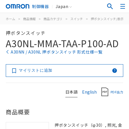
制御機器
Japan
ホーム
>
商品情報
>
商品カテゴリ
>
スイッチ
>
押ボタンスイッチ/表示灯
押ボタンスイッチ
A30NL-MMA-TAA-P100-AD
A30NN / A30NL 押ボタンスイッチ 形式仕様一覧
マイリストに追加
日本語
English
PDF出力
商品概要
押ボタンスイッチ（φ30）, 照光, 金