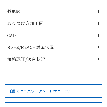
51物質の非含有証明書（当社基準）
の共同利用に関して"
の「1.共同利
※本証明書は発行日時点で非含有を証明す
用者の範囲」に記載されている法人を
外形図
るもので、過去に遡って非含有を証明する
指します。
ものではありません。
情報更新：2026/05/21
取りつけ穴加工図
また、RoHS指令のフタル酸エステル類４
物質の対応では、対応完了までの期間は出
情報更新：2026/05/21
荷製品に未対応品が混在することから備考
CAD
欄に対応日を記載しておりました。
既に当社にて対応品への在庫切替を完了
ログイン/会員登録いただくと、CADデータをダウンロー
RoHS/REACH対応状況
していることから、特段のことがない限
ドすることができます。
り、2022年1月12日より割愛しておりま
情報更新：2026/7/29
す。
規格認証/適合状況
ログイン/会員登録
EU RoHS
注意事項・凡例
A30NL-MMA-TAA-P100-ADについての規格認証/適合状況に
ついては、「カスタマーサポートセンタ お客様相談室」また
は貴社担当オムロン営業員または販売店にお問い合わせくだ
対応状況
対応予定月
※1
※2
さい。
ダウンロードデータをご利用いただく前に、以下を必ずお読
みください。
カタログ/データシート/マニュアル
対応済み
ソフトウェアの使用条件
お問い合わせ