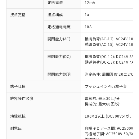
対応済み：EU RoHS指令（10物質）の
定格電流
12mA
非含有に対応した製品が提供可能な商品で
す。
接点定格
接点構成
1a
対応予定：EU RoHS指令（10物質）の非含
ご利用条件
有に対応した製品に切り替える予定のある
定格通電電流
10A
商品です。
開閉能力(AC)
抵抗負荷(AC-12): AC24V 10A/A
対応予定なし：EU RoHS指令（10物質）の
以下の条件をお読みいただき、同意のうえ
誘導負荷(AC-15): AC24V 10A/AC
非含有に非対応の商品で、対応品を出す予
ご利用ください。
定はありません。
開閉能力(DC)
抵抗負荷(DC-12): DC24V 8A/DC
調査・確認中：EU RoHS指令（10物質）の
本サービスは、当社制御機器事業取扱
誘導負荷(DC-13): DC24V 4A/DC
※1 中国RoHS○×表
非含有の対応状況を調査中または確認中の
商品の当社在庫状況および標準価格
商品です。
開閉能力説明
測定条件: 周囲温度 20±2℃、
(税抜)を提供させていただくもので
「○」：最大均質材料含有率が中国RoHSの
非該当品：ライセンス料など無形物で、有
す。
基準値以下であることを示します。
害物質有無と関係のない商品です。
端子仕様
プッシュインPlus端子台
当社制御機器事業取扱商品の中には、
「×」：最大均質材料含有率が中国RoHSの
仕入先様の事情により、非含有部品として
本サービスの対象外となる商品もある
基準値を超えていることを示します。
いたものが、含有品と判明した場合などや
許容操作頻度
電気的: 最大30回/分
当社は、これら貴社製品のうち、外国
ことをご了承ください。
「－」：未確認です。当社販売部門へお問
機械的: 最大60回/分
むを得ず変更することがあります。
為替および外国貿易法に定める商品
在庫状況および標準価格照会結果は、
い合わせください。
（以下｢規制貨物等」という）を輸出
記載している更新日時点での社内デー
絶縁抵抗
100MΩ以上 (DC500Vメガ、
*EU RoHS指令（10物質）：
または国外への提供する場合は、日本
記
タに基づき作成されるものであり、閲
説明
鉛(Pb) 1000ppm以下、 水銀(Hg) 1000ppm以下、 カド
*中国RoHS10物質の基準値 (GB/T26572)：
国政府の輸出許可(または役務取引許
号
覧された時点での実際の在庫および標
ミウム(Cd) 100ppm以下、
耐電圧
Pb(鉛) :1000ppm、 Hg(水銀) : 1000ppm、 Cd(カドミウ
各端子とアース間: AC2500V 50/
可)を取得するなどの必要な手続きを
六価クロム(Cr(Ⅵ)) 1000ppm以下、ポリ臭化ビフェニル
ム) : 100ppm、
準価格とは異なる場合があることをご
同極端子間: AC2500V 50/60
類(PBB) 1000ppm以下、ポリ臭化ジフェニルエーテル類
Cr(Ⅵ)(六価クロム) : 1000ppm、 PBBs(ポリ臭化ビフェ
とります。