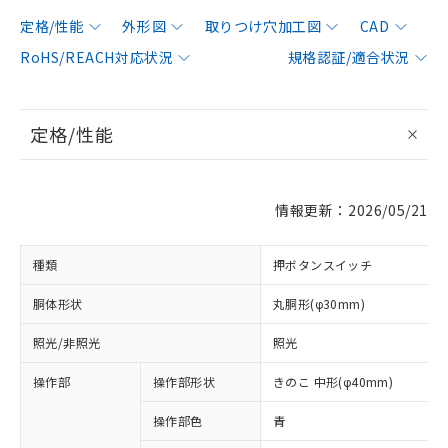
定格/性能
外形図
取りつけ穴加工図
CAD
RoHS/REACH対応状況
規格認証/適合状況
定格/性能
情報更新：2026/05/21
種類
押ボタンスイッチ
胴体形状
丸胴形(φ30mm)
照光/非照光
照光
操作部
操作部形状
きのこ 中形(φ40mm)
操作部色
青