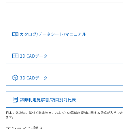
ログイン/会員登録
EU RoHS
注意事項・凡例
A30NL-MMA-TAA-G102-ACについての規格認証/適合状況に
ついては、「カスタマーサポートセンタ お客様相談室」また
は貴社担当オムロン営業員または販売店にお問い合わせくだ
対応状況
対応予定月
※1
※2
さい。
ダウンロードデータをご利用いただく前に、以下を必ずお読
みください。
カタログ/データシート/マニュアル
対応済み
ソフトウェアの使用条件
お問い合わせ
中国 RoHS
注意事項・凡例
2D CADデータ
中国 RoHS表
※1 ※2
3D CADデータ
Pb
Hg
Cd
Cr(VI)
該非判定見解書/項目別対比表
X
O
O
O
日本の外為法に基づく該非判定、およびEAR再輸出規制に関する見解が入手でき
ます。
"対応済み"や非含有の記載がされた商品であっても、流通
在庫等で未対応品が混在する可能性があります。
オンライン購入