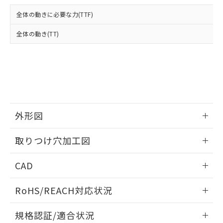
および当社の共同利用者が、当社の製
下記の非含有証明書をダウンロードするこ
品・サービスに関するお客様との取
全体の動きに必要な力(TTF)
とができます。
合意する
キャンセル
引・商談に必要な範囲で利用すること
をご了承ください。
全体の動き(TT)
EU RoHS指令（10物質）の非含有証明書
※当社の共同利用者とは、
"個人情報
51物質の非含有証明書（当社基準）
の共同利用に関して"
の「1.共同利
※本証明書は発行日時点で非含有を証明す
用者の範囲」に記載されている法人を
るもので、過去に遡って非含有を証明する
指します。
ものではありません。
また、RoHS指令のフタル酸エステル類４
物質の対応では、対応完了までの期間は出
荷製品に未対応品が混在することから備考
外形図
欄に対応日を記載しておりました。
情報更新：2026/05/21
既に当社にて対応品への在庫切替を完了
取りつけ穴加工図
していることから、特段のことがない限
り、2022年1月12日より割愛しておりま
情報更新：2026/05/21
CAD
す。
ログイン/会員登録いただくと、CADデータをダウンロー
RoHS/REACH対応状況
ドすることができます。
情報更新：2026/7/29
規格認証/適合状況