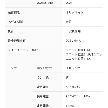
透明/不透明
透明
動作機能
オルタネイト
ベゼル材質
金属
負荷
一般負荷用
最小適用負荷
DC5V 6mA
スイッチユニット構成
ユニット位置1: NO
ユニット位置2: 点灯ユニット
ユニット位置3: NC
ランプ
照光部方式
LEDランプ
ランプ色
青
定格電圧
AC/DC24V
使用電圧
AC/DC24V±10%
定格電流
12mA