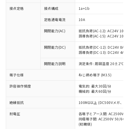
接点定格
接点構成
1a+1b
※1 対応状況
定格通電電流
10A
対応済み：EU RoHS指令（10物質）の
開閉能力(AC)
抵抗負荷(AC-12): AC24V 10A/A
非含有に対応した製品が提供可能な商品で
誘導負荷(AC-15): AC24V 10A/AC
す。
対応予定：EU RoHS指令（10物質）の非含
開閉能力(DC)
抵抗負荷(DC-12): DC24V 8A/DC
ご利用条件
有に対応した製品に切り替える予定のある
誘導負荷(DC-13): DC24V 4A/DC
商品です。
対応予定なし：EU RoHS指令（10物質）の
開閉能力説明
測定条件: 周囲温度 20±2℃、
以下の条件をお読みいただき、同意のうえ
非含有に非対応の商品で、対応品を出す予
ご利用ください。
端子仕様
ねじ締め端子 (M3.5)
定はありません。
調査・確認中：EU RoHS指令（10物質）の
本サービスは、当社制御機器事業取扱
※1 中国RoHS○×表
許容操作頻度
電気的: 最大30回/分
非含有の対応状況を調査中または確認中の
商品の当社在庫状況および標準価格
機械的: 最大60回/分
商品です。
(税抜)を提供させていただくもので
「○」：最大均質材料含有率が中国RoHSの
非該当品：ライセンス料など無形物で、有
す。
絶縁抵抗
100MΩ以上 (DC500Vメガ、
基準値以下であることを示します。
害物質有無と関係のない商品です。
当社制御機器事業取扱商品の中には、
「×」：最大均質材料含有率が中国RoHSの
仕入先様の事情により、非含有部品として
耐電圧
各端子とアース間: AC2500V 50/
本サービスの対象外となる商品もある
基準値を超えていることを示します。
いたものが、含有品と判明した場合などや
当社は、これら貴社製品のうち、外国
同極端子間: AC2500V 50/60
ことをご了承ください。
「－」：未確認です。当社販売部門へお問
むを得ず変更することがあります。
(初期値)
為替および外国貿易法に定める商品
在庫状況および標準価格照会結果は、
い合わせください。