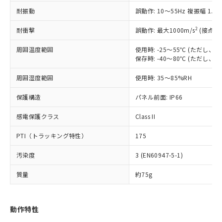
（以下｢規制貨物等」という）を輸出
記載している更新日時点での社内デー
耐振動
誤動作: 10～55Hz 複振幅 1.
*EU RoHS指令（10物質）：
または国外への提供する場合は、日本
記
タに基づき作成されるものであり、閲
説明
鉛(Pb) 1000ppm以下、 水銀(Hg) 1000ppm以下、 カド
*中国RoHS10物質の基準値 (GB/T26572)：
国政府の輸出許可(または役務取引許
号
覧された時点での実際の在庫および標
ミウム(Cd) 100ppm以下、
Pb(鉛) :1000ppm、 Hg(水銀) : 1000ppm、 Cd(カドミウ
2
耐衝撃
誤動作: 最大1000m/s
(接点開
可)を取得するなどの必要な手続きを
六価クロム(Cr(Ⅵ)) 1000ppm以下、ポリ臭化ビフェニル
ム) : 100ppm、
準価格とは異なる場合があることをご
類(PBB) 1000ppm以下、ポリ臭化ジフェニルエーテル類
Cr(Ⅵ)(六価クロム) : 1000ppm、 PBBs(ポリ臭化ビフェ
とります。
了承ください。
(PBDE) 1000ppm以下、フタル酸ビス(2-エチルヘキシ
周囲温度範囲
使用時: -25～55℃ (ただし
○
一定数以上の在庫あり
ニル類) : 1000ppm、 PBDEs(ポリ臭化ジフェニルエーテ
当社は規制貨物を破棄する場合は、完
ル) (DEHP)(別名：DOP) 1000ppm以下、フタル酸ブチ
正式な納期状況および標準価格はお客
ル類) : 1000ppm、
保存時: -40～80℃ (ただし
ルベンジル（BBP） 1000ppm以下、フタル酸ジブチル
全に破砕するなど、違法に輸出されな
DBP(フタル酸ジブチル) : 1000ppm、 DIBP(フタル酸ジ
様のお取引先、またはお客様担当のオ
（DBP） 1000ppm以下、フタル酸ジイソブチル
イソブチル) : 1000ppm、 BBP(フタル酸ブチルベンジ
△
一定数には満たないが在庫あり
いよう必要な手段を講じます。
周囲湿度範囲
使用時: 35～85%RH
ムロン制御機器販売店・当社販売員に
(DIBP) 1000ppm以下
ル) : 1000ppm、
当社は貴社製品を、核兵器、ミサイ
但し、RoHS指令で産業用監視および制御機器に対する
DEHP(フタル酸ビス(2-エチルヘキシル)) : 1000ppm
ご相談ください。
適用除外項目は除く。
ル、化学兵器、生物兵器またはその他
保護構造
パネル前面: IP66
－
在庫なし(最新の在庫状況につ
オムロン制御機器販売店や当社販売拠
フタル酸エステル類の４物質については閾値を超える意
武器並びにこれらの製造装置等に一切
いては、お客様のお取引先、ま
図的な使用がないことを確認しています。
点は「
販売ネットワーク
」をご確認
※2 環境保護使用期限
感電保護クラス
Class II
使用いたしません。
たはお客様担当のオムロン制御
ください。
当社は、貴社製品を第三者に販売する
機器販売店・当社販売員にご確
在庫状況および標準価格結果を当社の
PTI（トラッキング特性）
175
※2 対応予定月
「ｅ」：有害物質（10物質）のすべてが基
場合は、上記1、2および3の内容を当
認ください)
事前の承諾なく第三者に漏洩または開
準値以下であることを示します。
該第三者に通知します。また当社は、
示しないようお願いします。
汚染度
3 (EN60947-5-1)
部品在庫の切り替え状況などにより、予定
「10」：通常の使用状況下において有害物
販売先および販売に係わる関係者が違
マイパーツ機能（部品リスト作成サー
空
受注生産機種、また在庫状況の
月が前後することがあります。
質が外部に漏えいし、環境に深刻な影響を
法に輸出するおそれがある場合は、取
ビス）をご利用いただくには、I-Web
白
情報を公開していない機種
質量
約75g
及ぼさない年数を意味します。
り引きをいたしません。
メンバーズにご登録されている必要が
「－」：未確認です。当社販売部門へお問
あります。
い合わせください。
お客様が当ウェブサイト上で当社にご
動作特性
※3 非含有証明書ダウンロード
登録された部品リストについて、当社