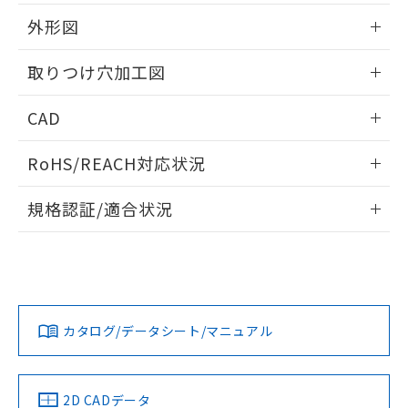
51物質の非含有証明書（当社基準）
の共同利用に関して"
の「1.共同利
※本証明書は発行日時点で非含有を証明す
外形図
用者の範囲」に記載されている法人を
るもので、過去に遡って非含有を証明する
指します。
ものではありません。
情報更新：2026/05/21
取りつけ穴加工図
また、RoHS指令のフタル酸エステル類４
物質の対応では、対応完了までの期間は出
情報更新：2026/05/21
CAD
荷製品に未対応品が混在することから備考
欄に対応日を記載しておりました。
ログイン/会員登録いただくと、CADデータをダウンロー
既に当社にて対応品への在庫切替を完了
RoHS/REACH対応状況
ドすることができます。
していることから、特段のことがない限
り、2022年1月12日より割愛しておりま
情報更新：2026/7/29
規格認証/適合状況
す。
ログイン/会員登録
EU RoHS
注意事項・凡例
A30NL-MMA-TAA-G101-ACについての規格認証/適合状況に
ついては、「カスタマーサポートセンタ お客様相談室」また
は貴社担当オムロン営業員または販売店にお問い合わせくだ
対応状況
対応予定月
※1
※2
さい。
ダウンロードデータをご利用いただく前に、以下を必ずお読
みください。
カタログ/データシート/マニュアル
対応済み
ソフトウェアの使用条件
お問い合わせ
中国 RoHS
注意事項・凡例
2D CADデータ