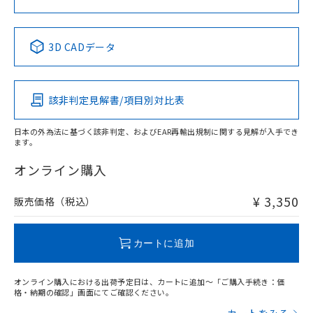
中国 RoHS表
※1 ※2
3D CADデータ
Pb
Hg
Cd
Cr(VI)
該非判定見解書/項目別対比表
X
O
O
O
日本の外為法に基づく該非判定、およびEAR再輸出規制に関する見解が入手でき
ます。
"対応済み"や非含有の記載がされた商品であっても、流通
在庫等で未対応品が混在する可能性があります。
オンライン購入
非含有品が必要な際は、弊社営業部門もしくは販売店へお
問い合わせください。
¥ 3,350
販売価格（税込）
この製品のRoHS/REACH対応状況ページへ
カートに追加
オンライン購入における出荷予定日は、カートに追加～「ご購入手続き：価
格・納期の確認」画面にてご確認ください。