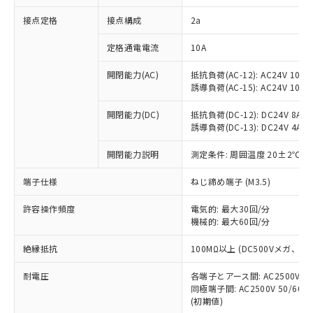
非含有に対応した製品が提供可能な商品で
接点定格
接点構成
2a
す。
対応予定：EU RoHS指令（10物質）の非含
ご利用条件
定格通電電流
10A
有に対応した製品に切り替える予定のある
商品です。
開閉能力(AC)
抵抗負荷(AC-12): AC24V 10A/A
対応予定なし：EU RoHS指令（10物質）の
誘導負荷(AC-15): AC24V 10A/AC
以下の条件をお読みいただき、同意のうえ
非含有に非対応の商品で、対応品を出す予
ご利用ください。
定はありません。
開閉能力(DC)
抵抗負荷(DC-12): DC24V 8A/DC
調査・確認中：EU RoHS指令（10物質）の
誘導負荷(DC-13): DC24V 4A/DC
本サービスは、当社制御機器事業取扱
※1 中国RoHS○×表
非含有の対応状況を調査中または確認中の
商品の当社在庫状況および標準価格
開閉能力説明
測定条件: 周囲温度 20±2℃、
商品です。
(税抜)を提供させていただくもので
「○」：最大均質材料含有率が中国RoHSの
非該当品：ライセンス料など無形物で、有
す。
端子仕様
ねじ締め端子 (M3.5)
基準値以下であることを示します。
害物質有無と関係のない商品です。
当社制御機器事業取扱商品の中には、
「×」：最大均質材料含有率が中国RoHSの
仕入先様の事情により、非含有部品として
本サービスの対象外となる商品もある
許容操作頻度
電気的: 最大30回/分
基準値を超えていることを示します。
いたものが、含有品と判明した場合などや
当社は、これら貴社製品のうち、外国
ことをご了承ください。
機械的: 最大60回/分
「－」：未確認です。当社販売部門へお問
むを得ず変更することがあります。
為替および外国貿易法に定める商品
在庫状況および標準価格照会結果は、
い合わせください。
（以下｢規制貨物等」という）を輸出
絶縁抵抗
100MΩ以上 (DC500Vメガ、
記載している更新日時点での社内デー
*EU RoHS指令（10物質）：
または国外への提供する場合は、日本
記
タに基づき作成されるものであり、閲
説明
鉛(Pb) 1000ppm以下、 水銀(Hg) 1000ppm以下、 カド
*中国RoHS10物質の基準値 (GB/T26572)：
国政府の輸出許可(または役務取引許
耐電圧
各端子とアース間: AC2500V 50/
号
覧された時点での実際の在庫および標
ミウム(Cd) 100ppm以下、
Pb(鉛) :1000ppm、 Hg(水銀) : 1000ppm、 Cd(カドミウ
同極端子間: AC2500V 50/60
可)を取得するなどの必要な手続きを
六価クロム(Cr(Ⅵ)) 1000ppm以下、ポリ臭化ビフェニル
ム) : 100ppm、
準価格とは異なる場合があることをご
類(PBB) 1000ppm以下、ポリ臭化ジフェニルエーテル類
(初期値)
Cr(Ⅵ)(六価クロム) : 1000ppm、 PBBs(ポリ臭化ビフェ
とります。
了承ください。
(PBDE) 1000ppm以下、フタル酸ビス(2-エチルヘキシ