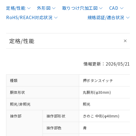
定格/性能
外形図
取りつけ穴加工図
CAD
RoHS/REACH対応状況
規格認証/適合状況
定格/性能
情報更新：2026/05/21
種類
押ボタンスイッチ
胴体形状
丸胴形(φ30mm)
照光/非照光
照光
操作部
操作部形状
きのこ 中形(φ40mm)
操作部色
青