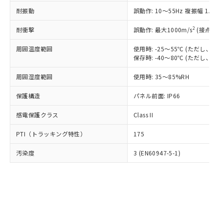
○
一定数以上の在庫あり
ニル類) : 1000ppm、 PBDEs(ポリ臭化ジフェニルエーテ
当社は規制貨物を破棄する場合は、完
ル) (DEHP)(別名：DOP) 1000ppm以下、フタル酸ブチ
正式な納期状況および標準価格はお客
ル類) : 1000ppm、
耐振動
誤動作: 10～55Hz 複振幅 1.
ルベンジル（BBP） 1000ppm以下、フタル酸ジブチル
全に破砕するなど、違法に輸出されな
DBP(フタル酸ジブチル) : 1000ppm、 DIBP(フタル酸ジ
様のお取引先、またはお客様担当のオ
（DBP） 1000ppm以下、フタル酸ジイソブチル
イソブチル) : 1000ppm、 BBP(フタル酸ブチルベンジ
△
一定数には満たないが在庫あり
いよう必要な手段を講じます。
ムロン制御機器販売店・当社販売員に
(DIBP) 1000ppm以下
2
耐衝撃
ル) : 1000ppm、
誤動作: 最大1000m/s
(接点開
当社は貴社製品を、核兵器、ミサイ
但し、RoHS指令で産業用監視および制御機器に対する
DEHP(フタル酸ビス(2-エチルヘキシル)) : 1000ppm
ご相談ください。
適用除外項目は除く。
ル、化学兵器、生物兵器またはその他
－
在庫なし(最新の在庫状況につ
オムロン制御機器販売店や当社販売拠
周囲温度範囲
使用時: -25～55℃ (ただし
フタル酸エステル類の４物質については閾値を超える意
武器並びにこれらの製造装置等に一切
いては、お客様のお取引先、ま
図的な使用がないことを確認しています。
保存時: -40～80℃ (ただし
点は「
販売ネットワーク
」をご確認
※2 環境保護使用期限
使用いたしません。
たはお客様担当のオムロン制御
ください。
当社は、貴社製品を第三者に販売する
周囲湿度範囲
使用時: 35～85%RH
機器販売店・当社販売員にご確
在庫状況および標準価格結果を当社の
※2 対応予定月
「ｅ」：有害物質（10物質）のすべてが基
場合は、上記1、2および3の内容を当
認ください)
事前の承諾なく第三者に漏洩または開
準値以下であることを示します。
保護構造
パネル前面: IP66
該第三者に通知します。また当社は、
示しないようお願いします。
部品在庫の切り替え状況などにより、予定
「10」：通常の使用状況下において有害物
販売先および販売に係わる関係者が違
マイパーツ機能（部品リスト作成サー
空
受注生産機種、また在庫状況の
感電保護クラス
Class II
月が前後することがあります。
質が外部に漏えいし、環境に深刻な影響を
法に輸出するおそれがある場合は、取
ビス）をご利用いただくには、I-Web
白
情報を公開していない機種
及ぼさない年数を意味します。
り引きをいたしません。
メンバーズにご登録されている必要が
PTI（トラッキング特性）
175
「－」：未確認です。当社販売部門へお問
あります。
い合わせください。
お客様が当ウェブサイト上で当社にご
汚染度
3 (EN60947-5-1)
※3 非含有証明書ダウンロード
登録された部品リストについて、当社
および当社の共同利用者が、当社の製
下記の非含有証明書をダウンロードするこ
品・サービスに関するお客様との取
とができます。
合意する
キャンセル
引・商談に必要な範囲で利用すること
をご了承ください。
EU RoHS指令（10物質）の非含有証明書
※当社の共同利用者とは、
"個人情報