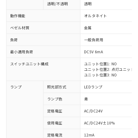
透明/不透明
透明
動作機能
オルタネイト
ベゼル材質
金属
負荷
一般負荷用
最小適用負荷
DC5V 6mA
スイッチユニット構成
ユニット位置1: NO
ユニット位置2: 点灯ユニット
ユニット位置3: NO
ランプ
照光部方式
LEDランプ
ランプ色
青
定格電圧
AC/DC24V
※1 対応状況
使用電圧
AC/DC24V±10%
定格電流
12mA
対応済み：EU RoHS指令（10物質）の