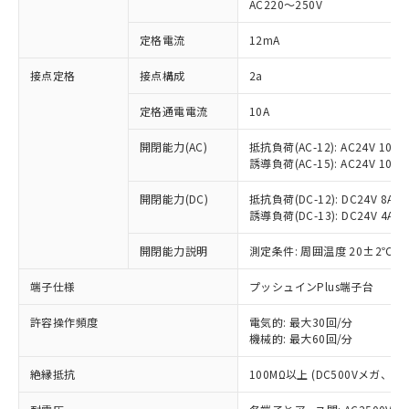
AC220～250V
対応済み：EU RoHS指令（10物質）の
非含有に対応した製品が提供可能な商品で
定格電流
12mA
す。
対応予定：EU RoHS指令（10物質）の非含
接点定格
接点構成
2a
ご利用条件
有に対応した製品に切り替える予定のある
定格通電電流
10A
商品です。
対応予定なし：EU RoHS指令（10物質）の
以下の条件をお読みいただき、同意のうえ
開閉能力(AC)
抵抗負荷(AC-12): AC24V 10A/A
非含有に非対応の商品で、対応品を出す予
誘導負荷(AC-15): AC24V 10A/AC
ご利用ください。
定はありません。
調査・確認中：EU RoHS指令（10物質）の
本サービスは、当社制御機器事業取扱
開閉能力(DC)
抵抗負荷(DC-12): DC24V 8A/DC
※1 中国RoHS○×表
非含有の対応状況を調査中または確認中の
誘導負荷(DC-13): DC24V 4A/DC
商品の当社在庫状況および標準価格
商品です。
(税抜)を提供させていただくもので
「○」：最大均質材料含有率が中国RoHSの
非該当品：ライセンス料など無形物で、有
開閉能力説明
測定条件: 周囲温度 20±2℃、
す。
基準値以下であることを示します。
害物質有無と関係のない商品です。
当社制御機器事業取扱商品の中には、
「×」：最大均質材料含有率が中国RoHSの
仕入先様の事情により、非含有部品として
端子仕様
プッシュインPlus端子台
本サービスの対象外となる商品もある
基準値を超えていることを示します。
いたものが、含有品と判明した場合などや
当社は、これら貴社製品のうち、外国
ことをご了承ください。
「－」：未確認です。当社販売部門へお問
許容操作頻度
電気的: 最大30回/分
むを得ず変更することがあります。
為替および外国貿易法に定める商品
在庫状況および標準価格照会結果は、
機械的: 最大60回/分
い合わせください。
（以下｢規制貨物等」という）を輸出
記載している更新日時点での社内デー
*EU RoHS指令（10物質）：
または国外への提供する場合は、日本
記
タに基づき作成されるものであり、閲
説明
絶縁抵抗
100MΩ以上 (DC500Vメガ、
鉛(Pb) 1000ppm以下、 水銀(Hg) 1000ppm以下、 カド
*中国RoHS10物質の基準値 (GB/T26572)：
国政府の輸出許可(または役務取引許
号
覧された時点での実際の在庫および標
ミウム(Cd) 100ppm以下、
Pb(鉛) :1000ppm、 Hg(水銀) : 1000ppm、 Cd(カドミウ
可)を取得するなどの必要な手続きを
六価クロム(Cr(Ⅵ)) 1000ppm以下、ポリ臭化ビフェニル
ム) : 100ppm、