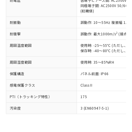
準価格とは異なる場合があることをご
耐電圧
各端子とアース間: AC2500V 50/
類(PBB) 1000ppm以下、ポリ臭化ジフェニルエーテル類
Cr(Ⅵ)(六価クロム) : 1000ppm、 PBBs(ポリ臭化ビフェ
とります。
同極端子間: AC2500V 50/60
了承ください。
(PBDE) 1000ppm以下、フタル酸ビス(2-エチルヘキシ
○
一定数以上の在庫あり
ニル類) : 1000ppm、 PBDEs(ポリ臭化ジフェニルエーテ
当社は規制貨物を破棄する場合は、完
(初期値)
ル) (DEHP)(別名：DOP) 1000ppm以下、フタル酸ブチ
正式な納期状況および標準価格はお客
ル類) : 1000ppm、
ルベンジル（BBP） 1000ppm以下、フタル酸ジブチル
全に破砕するなど、違法に輸出されな
DBP(フタル酸ジブチル) : 1000ppm、 DIBP(フタル酸ジ
様のお取引先、またはお客様担当のオ
（DBP） 1000ppm以下、フタル酸ジイソブチル
イソブチル) : 1000ppm、 BBP(フタル酸ブチルベンジ
△
一定数には満たないが在庫あり
耐振動
誤動作: 10～55Hz 複振幅 1.
いよう必要な手段を講じます。
ムロン制御機器販売店・当社販売員に
(DIBP) 1000ppm以下
ル) : 1000ppm、
当社は貴社製品を、核兵器、ミサイ
但し、RoHS指令で産業用監視および制御機器に対する
DEHP(フタル酸ビス(2-エチルヘキシル)) : 1000ppm
ご相談ください。
2
耐衝撃
適用除外項目は除く。
誤動作: 最大1000m/s
(接点開
ル、化学兵器、生物兵器またはその他
－
在庫なし(最新の在庫状況につ
オムロン制御機器販売店や当社販売拠
フタル酸エステル類の４物質については閾値を超える意
武器並びにこれらの製造装置等に一切
いては、お客様のお取引先、ま
図的な使用がないことを確認しています。
点は「
販売ネットワーク
」をご確認
周囲温度範囲
使用時: -25～55℃ (ただし
※2 環境保護使用期限
使用いたしません。
たはお客様担当のオムロン制御
ください。
保存時: -40～80℃ (ただし
当社は、貴社製品を第三者に販売する
機器販売店・当社販売員にご確
在庫状況および標準価格結果を当社の
※2 対応予定月
「ｅ」：有害物質（10物質）のすべてが基
場合は、上記1、2および3の内容を当
認ください)
事前の承諾なく第三者に漏洩または開
周囲湿度範囲
使用時: 35～85%RH
準値以下であることを示します。
該第三者に通知します。また当社は、
示しないようお願いします。
部品在庫の切り替え状況などにより、予定
「10」：通常の使用状況下において有害物
販売先および販売に係わる関係者が違
保護構造
パネル前面: IP66
マイパーツ機能（部品リスト作成サー
空
受注生産機種、また在庫状況の
月が前後することがあります。
質が外部に漏えいし、環境に深刻な影響を
法に輸出するおそれがある場合は、取
ビス）をご利用いただくには、I-Web
白
情報を公開していない機種
及ぼさない年数を意味します。
り引きをいたしません。
感電保護クラス
Class II
メンバーズにご登録されている必要が
「－」：未確認です。当社販売部門へお問
あります。
い合わせください。
PTI（トラッキング特性）
175
お客様が当ウェブサイト上で当社にご
※3 非含有証明書ダウンロード
登録された部品リストについて、当社
汚染度
3 (EN60947-5-1)
および当社の共同利用者が、当社の製
下記の非含有証明書をダウンロードするこ
品・サービスに関するお客様との取
とができます。
合意する
キャンセル
引・商談に必要な範囲で利用すること
をご了承ください。