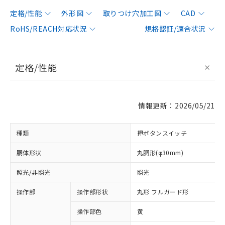
定格/性能
外形図
取りつけ穴加工図
CAD
RoHS/REACH対応状況
規格認証/適合状況
定格/性能
情報更新：2026/05/21
種類
押ボタンスイッチ
胴体形状
丸胴形(φ30mm)
照光/非照光
照光
操作部
操作部形状
丸形 フルガード形
操作部色
黄