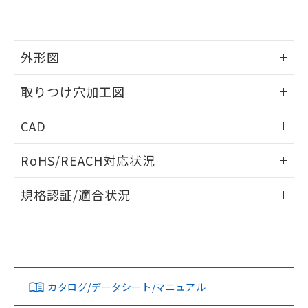
EU RoHS指令（10物質）の非含有証明書
※当社の共同利用者とは、
"個人情報
51物質の非含有証明書（当社基準）
の共同利用に関して"
の「1.共同利
※本証明書は発行日時点で非含有を証明す
用者の範囲」に記載されている法人を
るもので、過去に遡って非含有を証明する
指します。
外形図
ものではありません。
また、RoHS指令のフタル酸エステル類４
情報更新：2026/05/21
取りつけ穴加工図
物質の対応では、対応完了までの期間は出
荷製品に未対応品が混在することから備考
情報更新：2026/05/21
欄に対応日を記載しておりました。
CAD
既に当社にて対応品への在庫切替を完了
していることから、特段のことがない限
ログイン/会員登録いただくと、CADデータをダウンロー
RoHS/REACH対応状況
り、2022年1月12日より割愛しておりま
ドすることができます。
す。
情報更新：2026/7/29
規格認証/適合状況
ログイン/会員登録
EU RoHS
注意事項・凡例
A30NL-MGM-TYA-P101-YEについての規格認証/適合状況に
ついては、「カスタマーサポートセンタ お客様相談室」また
は貴社担当オムロン営業員または販売店にお問い合わせくだ
対応状況
対応予定月
※1
※2
さい。
ダウンロードデータをご利用いただく前に、以下を必ずお読
みください。
カタログ/データシート/マニュアル
対応済み
ソフトウェアの使用条件
お問い合わせ