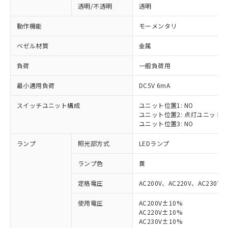
透明/不透明
透明
動作機能
モーメンタリ
ベゼル材質
金属
負荷
一般負荷用
最小適用負荷
DC5V 6mA
スイッチユニット構成
ユニット位置1: NO
ユニット位置2: 点灯ユニット
ユニット位置3: NO
ランプ
照光部方式
LEDランプ
ランプ色
黄
定格電圧
AC200V、AC220V、AC230V、
使用電圧
AC200V±10%
AC220V±10%
※1 対応状況
AC230V±10%