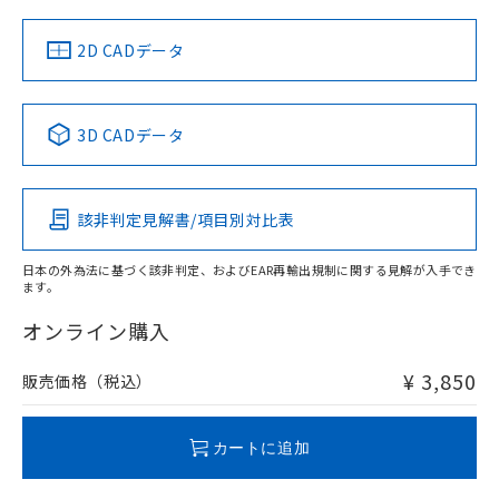
中国 RoHS
注意事項・凡例
2D CADデータ
中国 RoHS表
※1 ※2
3D CADデータ
Pb
Hg
Cd
Cr(VI)
該非判定見解書/項目別対比表
O
O
O
O
日本の外為法に基づく該非判定、およびEAR再輸出規制に関する見解が入手でき
ます。
"対応済み"や非含有の記載がされた商品であっても、流通
在庫等で未対応品が混在する可能性があります。
オンライン購入
非含有品が必要な際は、弊社営業部門もしくは販売店へお
問い合わせください。
¥ 3,850
販売価格（税込）
この製品のRoHS/REACH対応状況ページへ
カートに追加