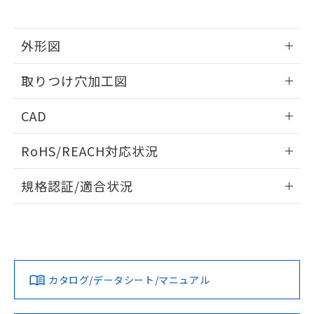
※当社の共同利用者とは、
"個人情報
51物質の非含有証明書（当社基準）
の共同利用に関して"
の「1.共同利
※本証明書は発行日時点で非含有を証明す
用者の範囲」に記載されている法人を
るもので、過去に遡って非含有を証明する
外形図
指します。
ものではありません。
情報更新：2026/05/21
また、RoHS指令のフタル酸エステル類４
取りつけ穴加工図
物質の対応では、対応完了までの期間は出
荷製品に未対応品が混在することから備考
情報更新：2026/05/21
CAD
欄に対応日を記載しておりました。
既に当社にて対応品への在庫切替を完了
ログイン/会員登録いただくと、CADデータをダウンロー
していることから、特段のことがない限
RoHS/REACH対応状況
ドすることができます。
り、2022年1月12日より割愛しておりま
す。
情報更新：2026/7/29
規格認証/適合状況
ログイン/会員登録
EU RoHS
注意事項・凡例
A30NL-MGM-TYA-P101-YDについての規格認証/適合状況に
ついては、「カスタマーサポートセンタ お客様相談室」また
は貴社担当オムロン営業員または販売店にお問い合わせくだ
対応状況
対応予定月
※1
※2
さい。
ダウンロードデータをご利用いただく前に、以下を必ずお読
みください。
カタログ/データシート/マニュアル
対応済み
ソフトウェアの使用条件
お問い合わせ