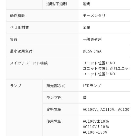
透明/不透明
透明
動作機能
モーメンタリ
ベゼル材質
金属
負荷
一般負荷用
最小適用負荷
DC5V 6mA
スイッチユニット構成
ユニット位置1: NO
ユニット位置2: 点灯ユニット
ユニット位置3: NO
ランプ
照光部方式
LEDランプ
ランプ色
黄
定格電圧
AC100V、AC110V、AC120V
使用電圧
AC100V±10%
※1 対応状況
AC110V±10%
AC100～130V