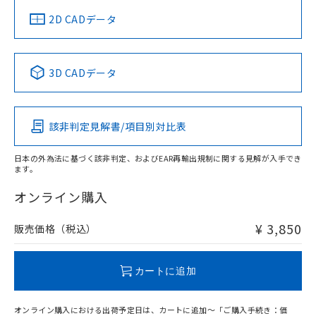
中国 RoHS
注意事項・凡例
2D CADデータ
中国 RoHS表
※1 ※2
3D CADデータ
Pb
Hg
Cd
Cr(VI)
該非判定見解書/項目別対比表
O
O
O
O
日本の外為法に基づく該非判定、およびEAR再輸出規制に関する見解が入手でき
ます。
"対応済み"や非含有の記載がされた商品であっても、流通
在庫等で未対応品が混在する可能性があります。
オンライン購入
非含有品が必要な際は、弊社営業部門もしくは販売店へお
問い合わせください。
¥ 3,850
販売価格（税込）
この製品のRoHS/REACH対応状況ページへ
カートに追加
オンライン購入における出荷予定日は、カートに追加～「ご購入手続き：価