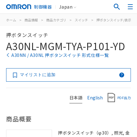
制御機器
Japan
ホーム
>
商品情報
>
商品カテゴリ
>
スイッチ
>
押ボタンスイッチ/表示灯
押ボタンスイッチ
A30NL-MGM-TYA-P101-YD
A30NN / A30NL 押ボタンスイッチ 形式仕様一覧
マイリストに追加
日本語
English
PDF出力
商品概要
押ボタンスイッチ（φ30）, 照光, 金