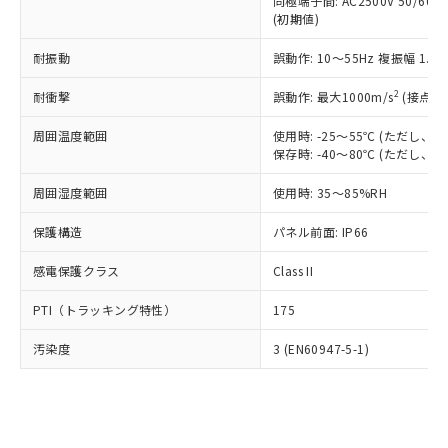
類(PBB) 1000ppm以下、ポリ臭化ジフェニルエーテル類
同極端子間: AC2500V 50/60
Cr(Ⅵ)(六価クロム) : 1000ppm、 PBBs(ポリ臭化ビフェ
とります。
了承ください。
(PBDE) 1000ppm以下、フタル酸ビス(2-エチルヘキシ
○
一定数以上の在庫あり
ニル類) : 1000ppm、 PBDEs(ポリ臭化ジフェニルエーテ
(初期値)
当社は規制貨物を破棄する場合は、完
ル) (DEHP)(別名：DOP) 1000ppm以下、フタル酸ブチ
正式な納期状況および標準価格はお客
ル類) : 1000ppm、
ルベンジル（BBP） 1000ppm以下、フタル酸ジブチル
全に破砕するなど、違法に輸出されな
DBP(フタル酸ジブチル) : 1000ppm、 DIBP(フタル酸ジ
様のお取引先、またはお客様担当のオ
耐振動
誤動作: 10～55Hz 複振幅 1.
（DBP） 1000ppm以下、フタル酸ジイソブチル
イソブチル) : 1000ppm、 BBP(フタル酸ブチルベンジ
△
一定数には満たないが在庫あり
いよう必要な手段を講じます。
ムロン制御機器販売店・当社販売員に
(DIBP) 1000ppm以下
ル) : 1000ppm、
当社は貴社製品を、核兵器、ミサイ
但し、RoHS指令で産業用監視および制御機器に対する
DEHP(フタル酸ビス(2-エチルヘキシル)) : 1000ppm
ご相談ください。
2
耐衝撃
誤動作: 最大1000m/s
(接点開
適用除外項目は除く。
ル、化学兵器、生物兵器またはその他
－
在庫なし(最新の在庫状況につ
オムロン制御機器販売店や当社販売拠
フタル酸エステル類の４物質については閾値を超える意
武器並びにこれらの製造装置等に一切
いては、お客様のお取引先、ま
周囲温度範囲
図的な使用がないことを確認しています。
使用時: -25～55℃ (ただし
点は「
販売ネットワーク
」をご確認
※2 環境保護使用期限
使用いたしません。
保存時: -40～80℃ (ただし
たはお客様担当のオムロン制御
ください。
当社は、貴社製品を第三者に販売する
機器販売店・当社販売員にご確
在庫状況および標準価格結果を当社の
※2 対応予定月
「ｅ」：有害物質（10物質）のすべてが基
周囲湿度範囲
使用時: 35～85%RH
場合は、上記1、2および3の内容を当
認ください)
事前の承諾なく第三者に漏洩または開
準値以下であることを示します。
該第三者に通知します。また当社は、
示しないようお願いします。
保護構造
パネル前面: IP66
部品在庫の切り替え状況などにより、予定
「10」：通常の使用状況下において有害物
販売先および販売に係わる関係者が違
マイパーツ機能（部品リスト作成サー
空
受注生産機種、また在庫状況の
月が前後することがあります。
質が外部に漏えいし、環境に深刻な影響を
法に輸出するおそれがある場合は、取
ビス）をご利用いただくには、I-Web
白
情報を公開していない機種
感電保護クラス
Class II
及ぼさない年数を意味します。
り引きをいたしません。
メンバーズにご登録されている必要が
「－」：未確認です。当社販売部門へお問
あります。
PTI（トラッキング特性）
175
い合わせください。
お客様が当ウェブサイト上で当社にご
※3 非含有証明書ダウンロード
登録された部品リストについて、当社
汚染度
3 (EN60947-5-1)
および当社の共同利用者が、当社の製
下記の非含有証明書をダウンロードするこ
品・サービスに関するお客様との取
とができます。
合意する
キャンセル
引・商談に必要な範囲で利用すること
をご了承ください。
EU RoHS指令（10物質）の非含有証明書