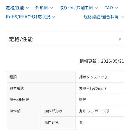
定格/性能
外形図
取りつけ穴加工図
CAD
RoHS/REACH対応状況
規格認証/適合状況
定格/性能
情報更新：2026/05/21
種類
押ボタンスイッチ
胴体形状
丸胴形(φ30mm)
照光/非照光
照光
操作部
操作部形状
丸形 フルガード形
操作部色
黄