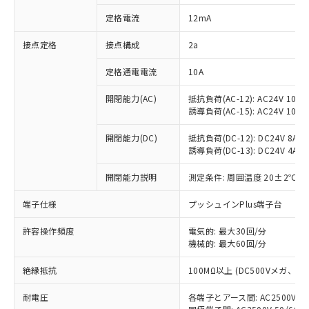
対応済み：EU RoHS指令（10物質）の
定格電流
12mA
非含有に対応した製品が提供可能な商品で
す。
接点定格
接点構成
2a
対応予定：EU RoHS指令（10物質）の非含
ご利用条件
有に対応した製品に切り替える予定のある
定格通電電流
10A
商品です。
対応予定なし：EU RoHS指令（10物質）の
開閉能力(AC)
抵抗負荷(AC-12): AC24V 10A/A
以下の条件をお読みいただき、同意のうえ
非含有に非対応の商品で、対応品を出す予
誘導負荷(AC-15): AC24V 10A/AC
ご利用ください。
定はありません。
調査・確認中：EU RoHS指令（10物質）の
開閉能力(DC)
抵抗負荷(DC-12): DC24V 8A/DC
本サービスは、当社制御機器事業取扱
※1 中国RoHS○×表
誘導負荷(DC-13): DC24V 4A/DC
非含有の対応状況を調査中または確認中の
商品の当社在庫状況および標準価格
商品です。
(税抜)を提供させていただくもので
開閉能力説明
測定条件: 周囲温度 20±2℃、
「○」：最大均質材料含有率が中国RoHSの
非該当品：ライセンス料など無形物で、有
す。
基準値以下であることを示します。
害物質有無と関係のない商品です。
当社制御機器事業取扱商品の中には、
端子仕様
プッシュインPlus端子台
「×」：最大均質材料含有率が中国RoHSの
仕入先様の事情により、非含有部品として
本サービスの対象外となる商品もある
基準値を超えていることを示します。
いたものが、含有品と判明した場合などや
当社は、これら貴社製品のうち、外国
ことをご了承ください。
許容操作頻度
電気的: 最大30回/分
「－」：未確認です。当社販売部門へお問
むを得ず変更することがあります。
為替および外国貿易法に定める商品
機械的: 最大60回/分
在庫状況および標準価格照会結果は、
い合わせください。
（以下｢規制貨物等」という）を輸出
記載している更新日時点での社内デー
*EU RoHS指令（10物質）：
または国外への提供する場合は、日本
絶縁抵抗
100MΩ以上 (DC500Vメガ、
記
タに基づき作成されるものであり、閲
説明
鉛(Pb) 1000ppm以下、 水銀(Hg) 1000ppm以下、 カド
*中国RoHS10物質の基準値 (GB/T26572)：
国政府の輸出許可(または役務取引許
号
覧された時点での実際の在庫および標
ミウム(Cd) 100ppm以下、
Pb(鉛) :1000ppm、 Hg(水銀) : 1000ppm、 Cd(カドミウ
耐電圧
各端子とアース間: AC2500V 50/
可)を取得するなどの必要な手続きを
六価クロム(Cr(Ⅵ)) 1000ppm以下、ポリ臭化ビフェニル
ム) : 100ppm、
準価格とは異なる場合があることをご